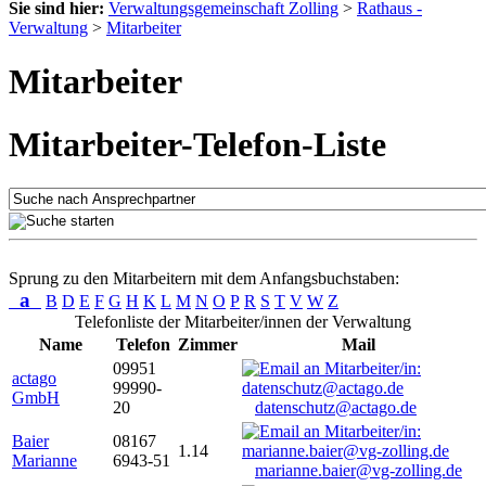
Sie sind hier:
Verwaltungsgemeinschaft Zolling
>
Rathaus -
Verwaltung
>
Mitarbeiter
Mitarbeiter
Mitarbeiter-Telefon-Liste
Sprung zu den Mitarbeitern mit dem Anfangsbuchstaben:
a
B
D
E
F
G
H
K
L
M
N
O
P
R
S
T
V
W
Z
Telefonliste der Mitarbeiter/innen der Verwaltung
Name
Telefon
Zimmer
Mail
09951
actago
99990-
GmbH
20
datenschutz@actago.de
Baier
08167
1.14
Marianne
6943-51
marianne.baier@vg-zolling.de