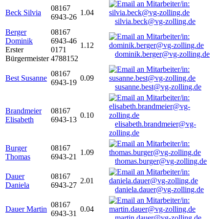
08167
Beck Silvia
1.04
6943-26
silvia.beck@vg-zolling.de
Berger
08167
Dominik
6943-46
1.12
Erster
0171
dominik.berger@vg-zolling.de
Bürgermeister
4788152
08167
Best Susanne
0.09
6943-19
susanne.best@vg-zolling.de
Brandmeier
08167
0.10
Elisabeth
6943-13
elisabeth.brandmeier@vg-
zolling.de
Burger
08167
1.09
Thomas
6943-21
thomas.burger@vg-zolling.de
Dauer
08167
2.01
Daniela
6943-27
daniela.dauer@vg-zolling.de
08167
Dauer Martin
0.04
6943-31
martin.dauer@vg-zolling.de