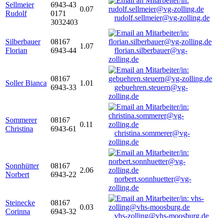
Sellmeier
6943-43
0.07
Rudolf
0171
rudolf.sellmeier@vg-zolling.de
3032403
Silberbauer
08167
1.07
Florian
6943-44
florian.silberbauer@vg-
zolling.de
08167
Soller Bianca
1.01
6943-33
gebuehren.steuern@vg-
zolling.de
Sommerer
08167
0.11
Christina
6943-61
christina.sommerer@vg-
zolling.de
Sonnhütter
08167
2.06
Norbert
6943-22
norbert.sonnhuetter@vg-
zolling.de
Steinecke
08167
0.03
Corinna
6943-32
vhs-zolling@vhs-moosburg.de