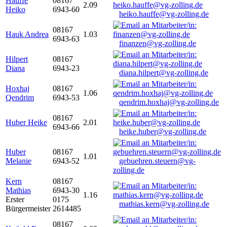
Hauffe
08167
2.09
Heiko
6943-60
heiko.hauffe@vg-zolling.de
08167
Hauk Andrea
1.03
6943-63
finanzen@vg-zolling.de
Hilpert
08167
Diana
6943-23
diana.hilpert@vg-zolling.de
Hoxhaj
08167
1.06
Qendrim
6943-53
qendrim.hoxhaj@vg-zolling.de
08167
Huber Heike
2.01
6943-66
heike.huber@vg-zolling.de
Huber
08167
1.01
Melanie
6943-52
gebuehren.steuern@vg-
zolling.de
Kern
08167
Mathias
6943-30
1.16
Erster
0175
mathias.kern@vg-zolling.de
Bürgermeister
2614485
08167