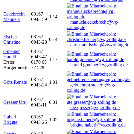
Eckebrecht
08167
1.14
Manuela
6943-59
manuela.eckebrecht@vg-
zolling.de
Fischer
08167
0.14
Christine
6943-28
christine.fischer@vg-zolling.de
Gmeiner
08167
Harald
6943-47
1.17
Erster
0170 65
harald.gmeiner@vg-zolling.de
Bürgermeister
72 528
08167
Götz Renate
1.01
6943-24
gebuehren.steuern@vg-
zolling.de
08167
Gresser Ute
0.01
6943-11
ute.gresser@vg-zolling.de
Haberl
08167
1.05
Brigitte
6943-25
brigitte.haberl@vg-zolling.de