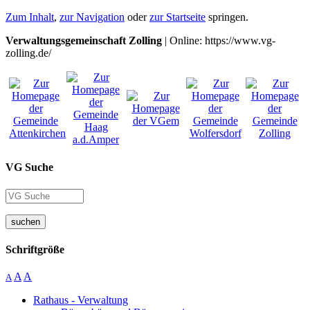
Zum Inhalt
,
zur Navigation
oder
zur Startseite
springen.
Verwaltungsgemeinschaft Zolling
| Online: https://www.vg-
zolling.de/
VG Suche
suchen
Schriftgröße
A
A
A
Rathaus - Verwaltung