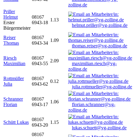
zolling.de
Priller
Helmut
08167
1.13
Erster
6943-18
helmut.priller@vg-zolling.de
Bürgermeister
Reiser
08167
1.09
Thomas
6943-34
thomas.reiser@vg-zolling.de
Riesch
08167
2.09
Maximilian
6943-55
maximilian.riesch@vg-
zolling.de
Rottmüller
08167
0.12
Julia
6943-62
julia.rottmueller@vg-zolling.de
Schranner
08167
1.06
Florian
6943-17
florian.schranner@vg-
zolling.de
08167
Schütt Lukas
1.15
6943-20
lukas.schuett@vg-zolling.de
08167