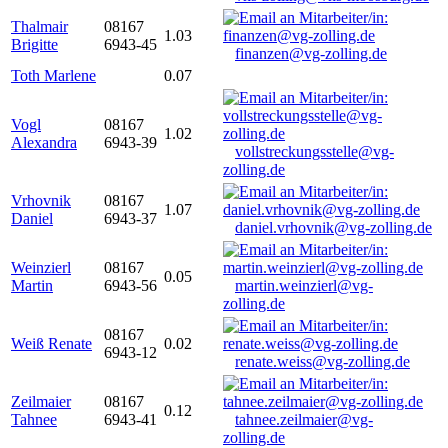
Thalmair
08167
1.03
Brigitte
6943-45
finanzen@vg-zolling.de
Toth Marlene
0.07
Vogl
08167
1.02
Alexandra
6943-39
vollstreckungsstelle@vg-
zolling.de
Vrhovnik
08167
1.07
Daniel
6943-37
daniel.vrhovnik@vg-zolling.de
Weinzierl
08167
0.05
Martin
6943-56
martin.weinzierl@vg-
zolling.de
08167
Weiß Renate
0.02
6943-12
renate.weiss@vg-zolling.de
Zeilmaier
08167
0.12
Tahnee
6943-41
tahnee.zeilmaier@vg-
zolling.de