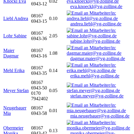
Knöckl Eva
0.02
6943-12
eva.knoeckl@vg-zolling.de
08167
Liebl Andrea
0.10
6943-15
andrea.liebl@vg-zolling.de
08167
Lohr Sabine
2.05
6943-36
sabine.lohr@vg-zolling.de
Maier
08167
1.08
Dagmar
6943-16
dagmar.maier@vg-zolling.de
08167
Mehl Erika
0.14
6943-35
erika.mehl@vg-zolling.de
08167
6943-50
Meyer Stefan
0.05
0170
stefan.meyer@vg-zolling.de
7942402
Neugebauer
08167
0.01
Mia
6943-58
mia.neugebauer@vg-zolling.de
Obermeier
08167
0.13
Monika
6943-42
monika.obermeier@vg-