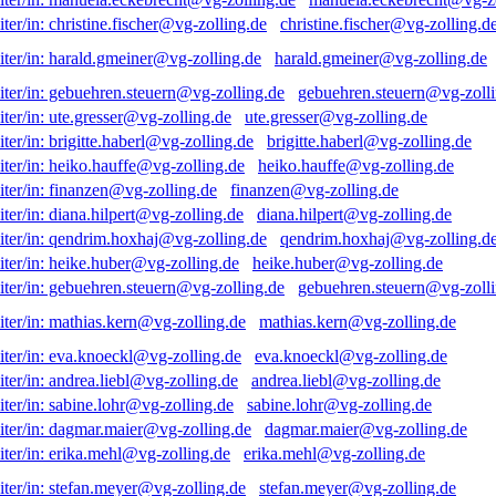
christine.fischer@vg-zolling.d
harald.gmeiner@vg-zolling.de
gebuehren.steuern@vg-zolli
ute.gresser@vg-zolling.de
brigitte.haberl@vg-zolling.de
heiko.hauffe@vg-zolling.de
finanzen@vg-zolling.de
diana.hilpert@vg-zolling.de
qendrim.hoxhaj@vg-zolling.d
heike.huber@vg-zolling.de
gebuehren.steuern@vg-zolli
mathias.kern@vg-zolling.de
eva.knoeckl@vg-zolling.de
andrea.liebl@vg-zolling.de
sabine.lohr@vg-zolling.de
dagmar.maier@vg-zolling.de
erika.mehl@vg-zolling.de
stefan.meyer@vg-zolling.de