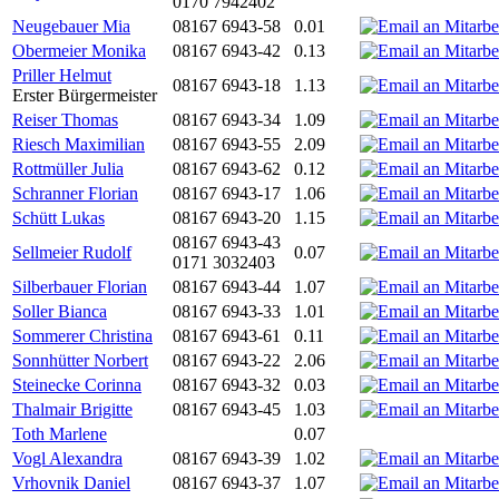
0170 7942402
Neugebauer Mia
08167 6943-58
0.01
Obermeier Monika
08167 6943-42
0.13
Priller Helmut
08167 6943-18
1.13
Erster Bürgermeister
Reiser Thomas
08167 6943-34
1.09
Riesch Maximilian
08167 6943-55
2.09
Rottmüller Julia
08167 6943-62
0.12
Schranner Florian
08167 6943-17
1.06
Schütt Lukas
08167 6943-20
1.15
08167 6943-43
Sellmeier Rudolf
0.07
0171 3032403
Silberbauer Florian
08167 6943-44
1.07
Soller Bianca
08167 6943-33
1.01
Sommerer Christina
08167 6943-61
0.11
Sonnhütter Norbert
08167 6943-22
2.06
Steinecke Corinna
08167 6943-32
0.03
Thalmair Brigitte
08167 6943-45
1.03
Toth Marlene
0.07
Vogl Alexandra
08167 6943-39
1.02
Vrhovnik Daniel
08167 6943-37
1.07