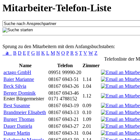
Mitarbeiter-Telefon-Liste
Sprung zu den Mitarbeitern mit dem Anfangsbuchstaben:
a
B
D
E
F
G
H
K
L
M
N
O
P
R
S
T
V
W
Z
Telefonliste der M
Name
Telefon
Zimmer
actago GmbH
09951 99990-20
Baier Marianne
08167 6943-51
1.14
Beck Silvia
08167 6943-26
1.04
Berger Dominik
08167 6943-46
1.12
Erster Bürgermeister
0171 4788152
Best Susanne
08167 6943-19
0.09
Brandmeier Elisabeth
08167 6943-13
0.10
Burger Thomas
08167 6943-21
1.09
Dauer Daniela
08167 6943-27
2.01
Dauer Martin
08167 6943-31
0.04
Eckebrecht Manuela
08167 6943-59
1.14