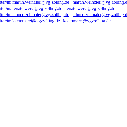
martin.weinzierl@vg-zolling.
renate.weiss@vg-zolling.de
tahnee.zeilmaier@vg-zolling.
kaemmerei@vg-zolling.de