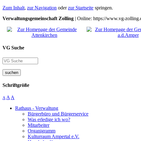
Zum Inhalt
,
zur Navigation
oder
zur Startseite
springen.
Verwaltungsgemeinschaft Zolling
| Online: https://www.vg-zolling.
VG Suche
suchen
Schriftgröße
A
A
A
Rathaus - Verwaltung
Bürgerbüro und Bürgerservice
Was erledige ich wo?
Mitarbeiter
Organigramm
Kulturraum Ampertal e.V.