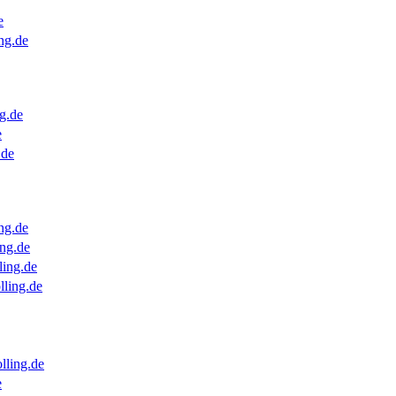
e
ng.de
g.de
e
.de
ng.de
ng.de
ling.de
lling.de
lling.de
e