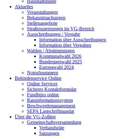
Haushaltspläne
Aktuelles
Veranstaltungen
Bekanntmachungen
Stellenangebote
Straßensperrungen im VG-Bereich
Ausschreibungen / Vergabe
Information über Ausschreibungen
Information über Vergaben
Wahlen / Abstimmungen
Kommunalwahl 2026
Bundestagswahl 2025
Europawahl 2024
Notrufnummern
Behördenservice Online
Online Services
Sicheres Kontaktformular
Fundbüro online
Ratsinformationssystem
Beschwerdemanagement
SEPA Lastschriftmandat
Über die VG-Zolling
Gemeinschaftsversammlung
Verbandsräte
Satzungen