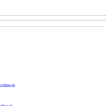
zolling.de
lling.de