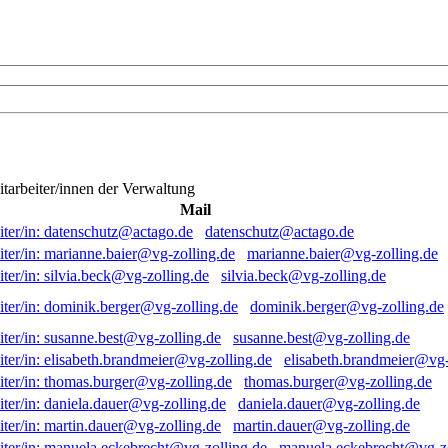
itarbeiter/innen der Verwaltung
Mail
datenschutz@actago.de
marianne.baier@vg-zolling.de
silvia.beck@vg-zolling.de
dominik.berger@vg-zolling.de
susanne.best@vg-zolling.de
elisabeth.brandmeier@vg-
thomas.burger@vg-zolling.de
daniela.dauer@vg-zolling.de
martin.dauer@vg-zolling.de
manuela.eckebrecht@vg-zo