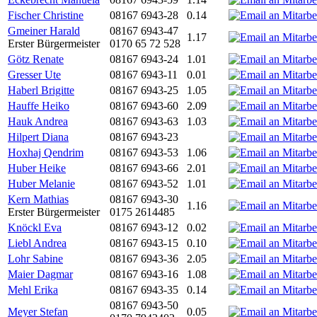
Fischer Christine
08167 6943-28
0.14
Gmeiner Harald
08167 6943-47
1.17
Erster Bürgermeister
0170 65 72 528
Götz Renate
08167 6943-24
1.01
Gresser Ute
08167 6943-11
0.01
Haberl Brigitte
08167 6943-25
1.05
Hauffe Heiko
08167 6943-60
2.09
Hauk Andrea
08167 6943-63
1.03
Hilpert Diana
08167 6943-23
Hoxhaj Qendrim
08167 6943-53
1.06
Huber Heike
08167 6943-66
2.01
Huber Melanie
08167 6943-52
1.01
Kern Mathias
08167 6943-30
1.16
Erster Bürgermeister
0175 2614485
Knöckl Eva
08167 6943-12
0.02
Liebl Andrea
08167 6943-15
0.10
Lohr Sabine
08167 6943-36
2.05
Maier Dagmar
08167 6943-16
1.08
Mehl Erika
08167 6943-35
0.14
08167 6943-50
Meyer Stefan
0.05