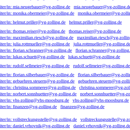
mia.neugebauer@vg-zolling.d
monika.obermeier@vg-zolli
helmut.priller@vg-zolling.de
thomas.reiser@vg-zolling.de
maximilian.riesch@vg-zollin
julia.rottmueller@vg-zolling.d
florian.schranner@vg-zolling
lukas.schuett@vg-zolling.de
rudolf.sellmeier@vg-zolling.de
florian.silberbauer@vg-zolli
gebuehren.steuern@vg-zolli
christina.sommerer@vg-zol
norbert.sonnhuetter@vg-zo
vhs-zolling@vhs-moosburg.de
finanzen@vg-zolling.de
vollstreckungsstelle@vg-zo
daniel.vrhovnik@vg-zolling.d