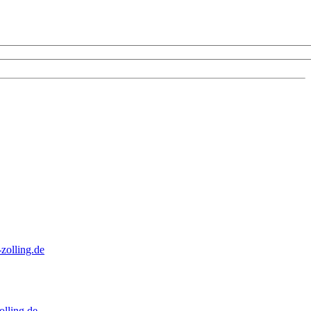
zolling.de
lling.de