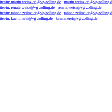
martin.weinzierl@vg-zolling.
renate.weiss@vg-zolling.de
tahnee.zeilmaier@vg-zolling.
kaemmerei@vg-zolling.de