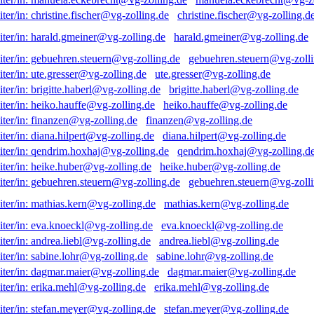
christine.fischer@vg-zolling.d
harald.gmeiner@vg-zolling.de
gebuehren.steuern@vg-zolli
ute.gresser@vg-zolling.de
brigitte.haberl@vg-zolling.de
heiko.hauffe@vg-zolling.de
finanzen@vg-zolling.de
diana.hilpert@vg-zolling.de
qendrim.hoxhaj@vg-zolling.d
heike.huber@vg-zolling.de
gebuehren.steuern@vg-zolli
mathias.kern@vg-zolling.de
eva.knoeckl@vg-zolling.de
andrea.liebl@vg-zolling.de
sabine.lohr@vg-zolling.de
dagmar.maier@vg-zolling.de
erika.mehl@vg-zolling.de
stefan.meyer@vg-zolling.de