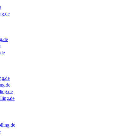
e
ng.de
g.de
e
.de
ng.de
ng.de
ling.de
lling.de
lling.de
e