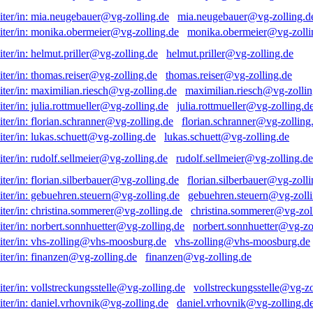
mia.neugebauer@vg-zolling.d
monika.obermeier@vg-zolli
helmut.priller@vg-zolling.de
thomas.reiser@vg-zolling.de
maximilian.riesch@vg-zollin
julia.rottmueller@vg-zolling.d
florian.schranner@vg-zolling
lukas.schuett@vg-zolling.de
rudolf.sellmeier@vg-zolling.de
florian.silberbauer@vg-zolli
gebuehren.steuern@vg-zolli
christina.sommerer@vg-zol
norbert.sonnhuetter@vg-zo
vhs-zolling@vhs-moosburg.de
finanzen@vg-zolling.de
vollstreckungsstelle@vg-zo
daniel.vrhovnik@vg-zolling.d