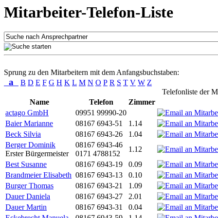
Mitarbeiter-Telefon-Liste
Sprung zu den Mitarbeitern mit dem Anfangsbuchstaben:
a
B
D
E
F
G
H
K
L
M
N
O
P
R
S
T
V
W
Z
Telefonliste der M
Name
Telefon
Zimmer
actago GmbH
09951 99990-20
Baier Marianne
08167 6943-51
1.14
Beck Silvia
08167 6943-26
1.04
Berger Dominik
08167 6943-46
1.12
Erster Bürgermeister
0171 4788152
Best Susanne
08167 6943-19
0.09
Brandmeier Elisabeth
08167 6943-13
0.10
Burger Thomas
08167 6943-21
1.09
Dauer Daniela
08167 6943-27
2.01
Dauer Martin
08167 6943-31
0.04
Eckebrecht Manuela
08167 6943-59
1.14