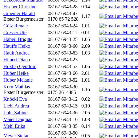
Fischer Christine
08167 6943-28
0.14
Gmeiner Harald
08167 6943-47
1.17
Erster Bürgermeister
0170 65 72 528
Götz Renate
08167 6943-24
1.01
Gresser Ute
08167 6943-11
0.01
Haberl Brigitte
08167 6943-25
1.05
Hauffe Heiko
08167 6943-60
2.09
Hauk Andrea
08167 6943-63
1.03
Hilpert Diana
08167 6943-23
Hoxhaj Qendrim
08167 6943-53
1.06
Huber Heike
08167 6943-66
2.01
Huber Melanie
08167 6943-52
1.01
Kern Mathias
08167 6943-30
1.16
Erster Bürgermeister
0175 2614485
Knöckl Eva
08167 6943-12
0.02
Liebl Andrea
08167 6943-15
0.10
Lohr Sabine
08167 6943-36
2.05
Maier Dagmar
08167 6943-16
1.08
Mehl Erika
08167 6943-35
0.14
08167 6943-50
Meyer Stefan
0.05