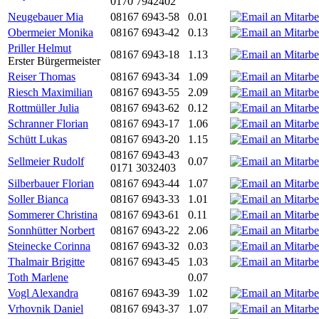
0170 7942402
Neugebauer Mia
08167 6943-58
0.01
Obermeier Monika
08167 6943-42
0.13
Priller Helmut
08167 6943-18
1.13
Erster Bürgermeister
Reiser Thomas
08167 6943-34
1.09
Riesch Maximilian
08167 6943-55
2.09
Rottmüller Julia
08167 6943-62
0.12
Schranner Florian
08167 6943-17
1.06
Schütt Lukas
08167 6943-20
1.15
08167 6943-43
Sellmeier Rudolf
0.07
0171 3032403
Silberbauer Florian
08167 6943-44
1.07
Soller Bianca
08167 6943-33
1.01
Sommerer Christina
08167 6943-61
0.11
Sonnhütter Norbert
08167 6943-22
2.06
Steinecke Corinna
08167 6943-32
0.03
Thalmair Brigitte
08167 6943-45
1.03
Toth Marlene
0.07
Vogl Alexandra
08167 6943-39
1.02
Vrhovnik Daniel
08167 6943-37
1.07