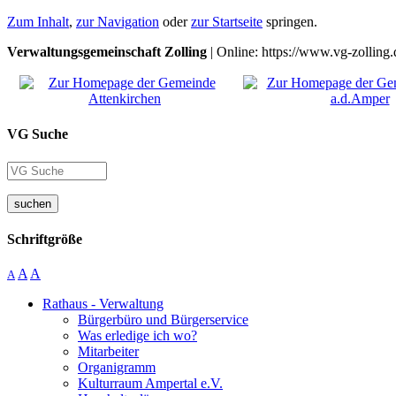
Zum Inhalt
,
zur Navigation
oder
zur Startseite
springen.
Verwaltungsgemeinschaft Zolling
| Online: https://www.vg-zolling.
VG Suche
suchen
Schriftgröße
A
A
A
Rathaus - Verwaltung
Bürgerbüro und Bürgerservice
Was erledige ich wo?
Mitarbeiter
Organigramm
Kulturraum Ampertal e.V.