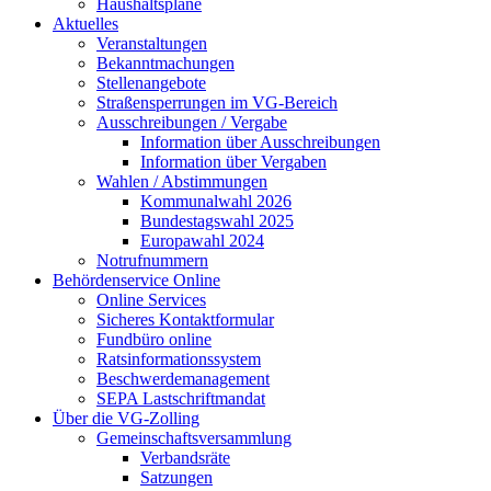
Haushaltspläne
Aktuelles
Veranstaltungen
Bekanntmachungen
Stellenangebote
Straßensperrungen im VG-Bereich
Ausschreibungen / Vergabe
Information über Ausschreibungen
Information über Vergaben
Wahlen / Abstimmungen
Kommunalwahl 2026
Bundestagswahl 2025
Europawahl 2024
Notrufnummern
Behördenservice Online
Online Services
Sicheres Kontaktformular
Fundbüro online
Ratsinformationssystem
Beschwerdemanagement
SEPA Lastschriftmandat
Über die VG-Zolling
Gemeinschaftsversammlung
Verbandsräte
Satzungen