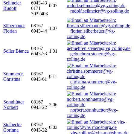
Sellmeier
6943-43
0.07
Rudolf
0171
rudolf.sellmeier@vg-zolling.de
3032403
Silberbauer
08167
1.07
Florian
6943-44
florian.silberbauer@vg-
zolling.de
08167
Soller Bianca
1.01
6943-33
gebuehren.steuern@vg-
zolling.de
Sommerer
08167
0.11
Christina
6943-61
christina.sommerer@vg-
zolling.de
Sonnhütter
08167
2.06
Norbert
6943-22
norbert.sonnhuetter@vg-
zolling.de
Steinecke
08167
0.03
Corinna
6943-32
vhs-zolling@vhs-moosburg.de