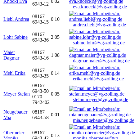
Knöckl Eva
0.02
6943-12
eva.knoeckl@vg-zolling.de
08167
Liebl Andrea
0.10
6943-15
andrea.liebl@vg-zolling.de
08167
Lohr Sabine
2.05
6943-36
sabine.lohr@vg-zolling.de
Maier
08167
1.08
Dagmar
6943-16
dagmar.maier@vg-zolling.de
08167
Mehl Erika
0.14
6943-35
erika.mehl@vg-zolling.de
08167
6943-50
Meyer Stefan
0.05
0170
stefan.meyer@vg-zolling.de
7942402
Neugebauer
08167
0.01
Mia
6943-58
mia.neugebauer@vg-zolling.de
Obermeier
08167
0.13
Monika
6943-42
monika.obermeier@vg-