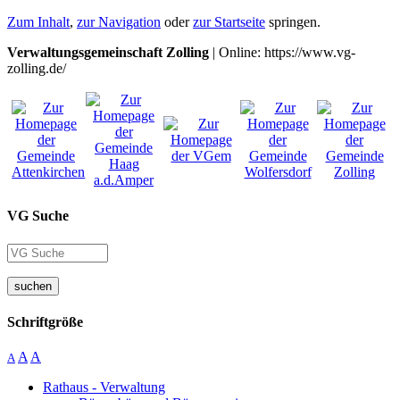
Zum Inhalt
,
zur Navigation
oder
zur Startseite
springen.
Verwaltungsgemeinschaft Zolling
| Online: https://www.vg-
zolling.de/
VG Suche
suchen
Schriftgröße
A
A
A
Rathaus - Verwaltung