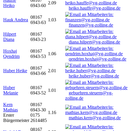
Hauffe
08167
2.09
Heiko
6943-60
heiko.hauffe@vg-zolling.de
08167
Hauk Andrea
1.03
6943-63
finanzen@vg-zolling.de
Hilpert
08167
Diana
6943-23
diana.hilpert@vg-zolling.de
Hoxhaj
08167
1.06
Qendrim
6943-53
qendrim.hoxhaj@vg-zolling.de
08167
Huber Heike
2.01
6943-66
heike.huber@vg-zolling.de
Huber
08167
1.01
Melanie
6943-52
gebuehren.steuern@vg-
zolling.de
Kern
08167
Mathias
6943-30
1.16
Erster
0175
mathias.kern@vg-zolling.de
Bürgermeister
2614485
08167