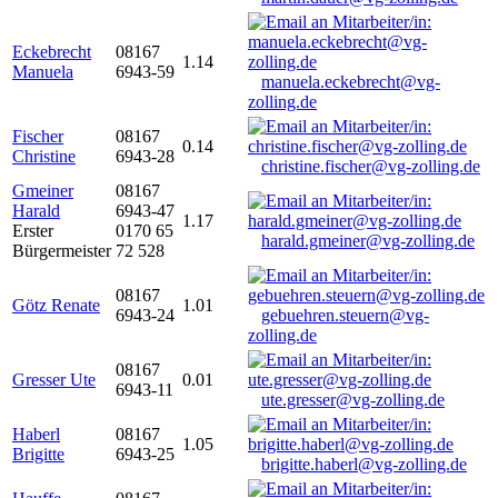
Eckebrecht
08167
1.14
Manuela
6943-59
manuela.eckebrecht@vg-
zolling.de
Fischer
08167
0.14
Christine
6943-28
christine.fischer@vg-zolling.de
Gmeiner
08167
Harald
6943-47
1.17
Erster
0170 65
harald.gmeiner@vg-zolling.de
Bürgermeister
72 528
08167
Götz Renate
1.01
6943-24
gebuehren.steuern@vg-
zolling.de
08167
Gresser Ute
0.01
6943-11
ute.gresser@vg-zolling.de
Haberl
08167
1.05
Brigitte
6943-25
brigitte.haberl@vg-zolling.de