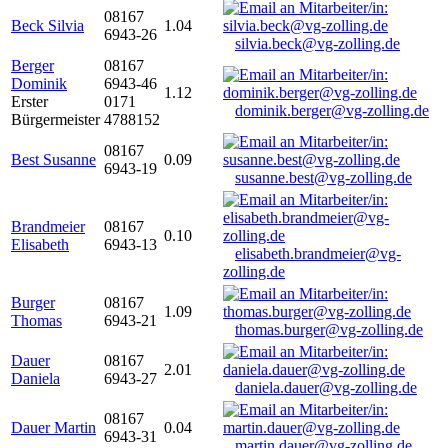
08167
Beck Silvia
1.04
6943-26
silvia.beck@vg-zolling.de
Berger
08167
Dominik
6943-46
1.12
Erster
0171
dominik.berger@vg-zolling.de
Bürgermeister
4788152
08167
Best Susanne
0.09
6943-19
susanne.best@vg-zolling.de
Brandmeier
08167
0.10
Elisabeth
6943-13
elisabeth.brandmeier@vg-
zolling.de
Burger
08167
1.09
Thomas
6943-21
thomas.burger@vg-zolling.de
Dauer
08167
2.01
Daniela
6943-27
daniela.dauer@vg-zolling.de
08167
Dauer Martin
0.04
6943-31
martin.dauer@vg-zolling.de