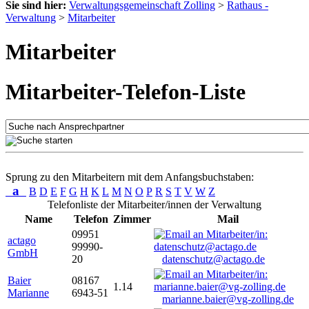
Sie sind hier:
Verwaltungsgemeinschaft Zolling
>
Rathaus -
Verwaltung
>
Mitarbeiter
Mitarbeiter
Mitarbeiter-Telefon-Liste
Sprung zu den Mitarbeitern mit dem Anfangsbuchstaben:
a
B
D
E
F
G
H
K
L
M
N
O
P
R
S
T
V
W
Z
Telefonliste der Mitarbeiter/innen der Verwaltung
Name
Telefon
Zimmer
Mail
09951
actago
99990-
GmbH
20
datenschutz@actago.de
Baier
08167
1.14
Marianne
6943-51
marianne.baier@vg-zolling.de