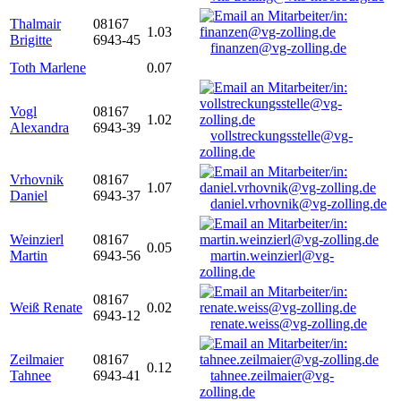
Thalmair
08167
1.03
Brigitte
6943-45
finanzen@vg-zolling.de
Toth Marlene
0.07
Vogl
08167
1.02
Alexandra
6943-39
vollstreckungsstelle@vg-
zolling.de
Vrhovnik
08167
1.07
Daniel
6943-37
daniel.vrhovnik@vg-zolling.de
Weinzierl
08167
0.05
Martin
6943-56
martin.weinzierl@vg-
zolling.de
08167
Weiß Renate
0.02
6943-12
renate.weiss@vg-zolling.de
Zeilmaier
08167
0.12
Tahnee
6943-41
tahnee.zeilmaier@vg-
zolling.de