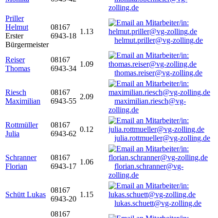
zolling.de
Priller
Helmut
08167
1.13
Erster
6943-18
helmut.priller@vg-zolling.de
Bürgermeister
Reiser
08167
1.09
Thomas
6943-34
thomas.reiser@vg-zolling.de
Riesch
08167
2.09
Maximilian
6943-55
maximilian.riesch@vg-
zolling.de
Rottmüller
08167
0.12
Julia
6943-62
julia.rottmueller@vg-zolling.de
Schranner
08167
1.06
Florian
6943-17
florian.schranner@vg-
zolling.de
08167
Schütt Lukas
1.15
6943-20
lukas.schuett@vg-zolling.de
08167