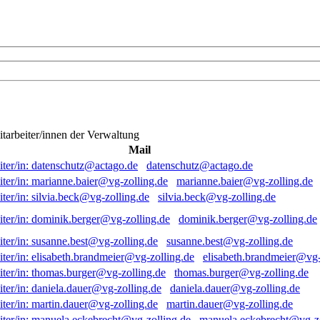
itarbeiter/innen der Verwaltung
Mail
datenschutz@actago.de
marianne.baier@vg-zolling.de
silvia.beck@vg-zolling.de
dominik.berger@vg-zolling.de
susanne.best@vg-zolling.de
elisabeth.brandmeier@vg-
thomas.burger@vg-zolling.de
daniela.dauer@vg-zolling.de
martin.dauer@vg-zolling.de
manuela.eckebrecht@vg-zo