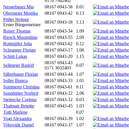
0170 7942402
Neugebauer Mia
08167 6943-58
0.01
Obermeier Monika
08167 6943-42
0.13
Priller Helmut
08167 6943-18
1.13
Erster Bürgermeister
Reiser Thomas
08167 6943-34
1.09
Riesch Maximilian
08167 6943-55
2.09
Rottmüller Julia
08167 6943-62
0.12
Schranner Florian
08167 6943-17
1.06
Schütt Lukas
08167 6943-20
1.15
08167 6943-43
Sellmeier Rudolf
0.07
0171 3032403
Silberbauer Florian
08167 6943-44
1.07
Soller Bianca
08167 6943-33
1.01
Sommerer Christina
08167 6943-61
0.11
Sonnhütter Norbert
08167 6943-22
2.06
Steinecke Corinna
08167 6943-32
0.03
Thalmair Brigitte
08167 6943-45
1.03
Toth Marlene
0.07
Vogl Alexandra
08167 6943-39
1.02
Vrhovnik Daniel
08167 6943-37
1.07