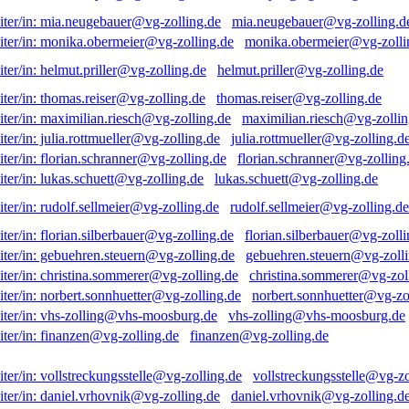
mia.neugebauer@vg-zolling.d
monika.obermeier@vg-zolli
helmut.priller@vg-zolling.de
thomas.reiser@vg-zolling.de
maximilian.riesch@vg-zollin
julia.rottmueller@vg-zolling.d
florian.schranner@vg-zolling
lukas.schuett@vg-zolling.de
rudolf.sellmeier@vg-zolling.de
florian.silberbauer@vg-zolli
gebuehren.steuern@vg-zolli
christina.sommerer@vg-zol
norbert.sonnhuetter@vg-zo
vhs-zolling@vhs-moosburg.de
finanzen@vg-zolling.de
vollstreckungsstelle@vg-zo
daniel.vrhovnik@vg-zolling.d