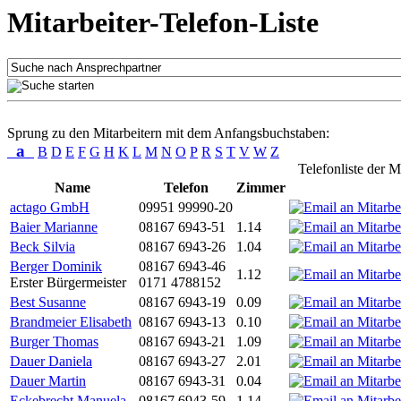
Mitarbeiter-Telefon-Liste
Sprung zu den Mitarbeitern mit dem Anfangsbuchstaben:
a
B
D
E
F
G
H
K
L
M
N
O
P
R
S
T
V
W
Z
Telefonliste der M
Name
Telefon
Zimmer
actago GmbH
09951 99990-20
Baier Marianne
08167 6943-51
1.14
Beck Silvia
08167 6943-26
1.04
Berger Dominik
08167 6943-46
1.12
Erster Bürgermeister
0171 4788152
Best Susanne
08167 6943-19
0.09
Brandmeier Elisabeth
08167 6943-13
0.10
Burger Thomas
08167 6943-21
1.09
Dauer Daniela
08167 6943-27
2.01
Dauer Martin
08167 6943-31
0.04
Eckebrecht Manuela
08167 6943-59
1.14