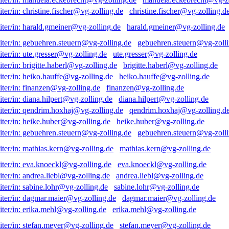
christine.fischer@vg-zolling.d
harald.gmeiner@vg-zolling.de
gebuehren.steuern@vg-zolli
ute.gresser@vg-zolling.de
brigitte.haberl@vg-zolling.de
heiko.hauffe@vg-zolling.de
finanzen@vg-zolling.de
diana.hilpert@vg-zolling.de
qendrim.hoxhaj@vg-zolling.d
heike.huber@vg-zolling.de
gebuehren.steuern@vg-zolli
mathias.kern@vg-zolling.de
eva.knoeckl@vg-zolling.de
andrea.liebl@vg-zolling.de
sabine.lohr@vg-zolling.de
dagmar.maier@vg-zolling.de
erika.mehl@vg-zolling.de
stefan.meyer@vg-zolling.de