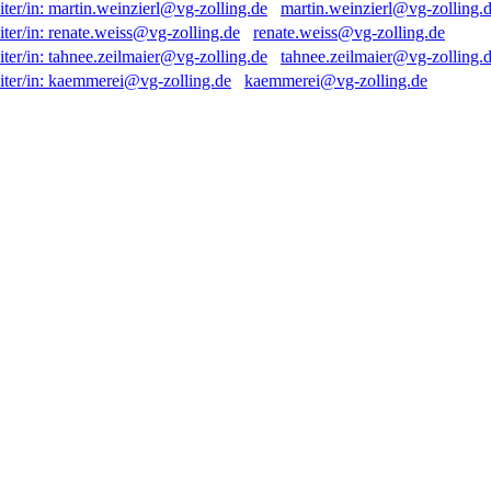
martin.weinzierl@vg-zolling.
renate.weiss@vg-zolling.de
tahnee.zeilmaier@vg-zolling.
kaemmerei@vg-zolling.de