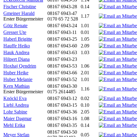
Fischer Christine
08167 6943-28
0.14
Gmeiner Harald
08167 6943-47
1.17
Erster Bürgermeister
0170 65 72 528
Götz Renate
08167 6943-24
1.01
Gresser Ute
08167 6943-11
0.01
Haberl Brigitte
08167 6943-25
1.05
Hauffe Heiko
08167 6943-60
2.09
Hauk Andrea
08167 6943-63
1.03
Hilpert Diana
08167 6943-23
Hoxhaj Qendrim
08167 6943-53
1.06
Huber Heike
08167 6943-66
2.01
Huber Melanie
08167 6943-52
1.01
Kern Mathias
08167 6943-30
1.16
Erster Bürgermeister
0175 2614485
Knöckl Eva
08167 6943-12
0.02
Liebl Andrea
08167 6943-15
0.10
Lohr Sabine
08167 6943-36
2.05
Maier Dagmar
08167 6943-16
1.08
Mehl Erika
08167 6943-35
0.14
08167 6943-50
Meyer Stefan
0.05