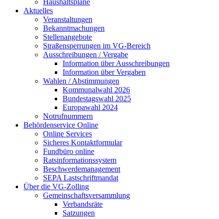
Haushaltspläne
Aktuelles
Veranstaltungen
Bekanntmachungen
Stellenangebote
Straßensperrungen im VG-Bereich
Ausschreibungen / Vergabe
Information über Ausschreibungen
Information über Vergaben
Wahlen / Abstimmungen
Kommunalwahl 2026
Bundestagswahl 2025
Europawahl 2024
Notrufnummern
Behördenservice Online
Online Services
Sicheres Kontaktformular
Fundbüro online
Ratsinformationssystem
Beschwerdemanagement
SEPA Lastschriftmandat
Über die VG-Zolling
Gemeinschaftsversammlung
Verbandsräte
Satzungen