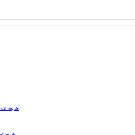
zolling.de
lling.de