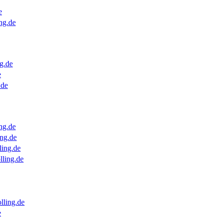
e
ng.de
g.de
e
.de
ng.de
ng.de
ling.de
lling.de
lling.de
e