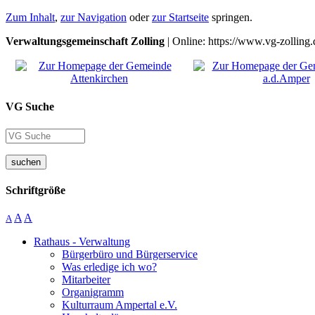
Zum Inhalt
,
zur Navigation
oder
zur Startseite
springen.
Verwaltungsgemeinschaft Zolling
| Online: https://www.vg-zolling.
VG Suche
suchen
Schriftgröße
A
A
A
Rathaus - Verwaltung
Bürgerbüro und Bürgerservice
Was erledige ich wo?
Mitarbeiter
Organigramm
Kulturraum Ampertal e.V.