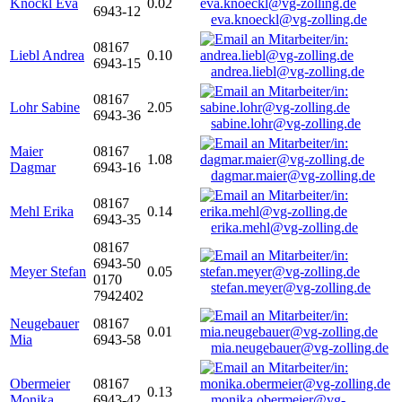
Knöckl Eva
0.02
6943-12
eva.knoeckl@vg-zolling.de
08167
Liebl Andrea
0.10
6943-15
andrea.liebl@vg-zolling.de
08167
Lohr Sabine
2.05
6943-36
sabine.lohr@vg-zolling.de
Maier
08167
1.08
Dagmar
6943-16
dagmar.maier@vg-zolling.de
08167
Mehl Erika
0.14
6943-35
erika.mehl@vg-zolling.de
08167
6943-50
Meyer Stefan
0.05
0170
stefan.meyer@vg-zolling.de
7942402
Neugebauer
08167
0.01
Mia
6943-58
mia.neugebauer@vg-zolling.de
Obermeier
08167
0.13
Monika
6943-42
monika.obermeier@vg-