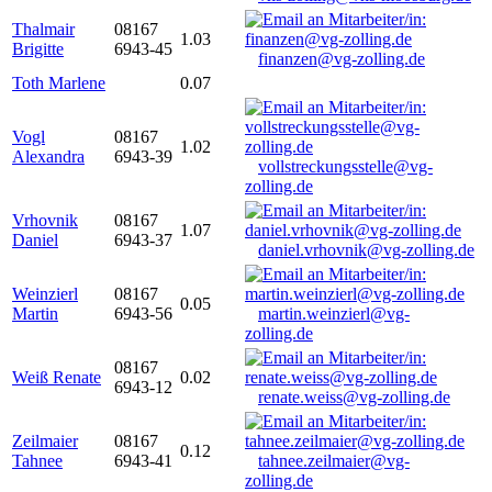
Thalmair
08167
1.03
Brigitte
6943-45
finanzen@vg-zolling.de
Toth Marlene
0.07
Vogl
08167
1.02
Alexandra
6943-39
vollstreckungsstelle@vg-
zolling.de
Vrhovnik
08167
1.07
Daniel
6943-37
daniel.vrhovnik@vg-zolling.de
Weinzierl
08167
0.05
Martin
6943-56
martin.weinzierl@vg-
zolling.de
08167
Weiß Renate
0.02
6943-12
renate.weiss@vg-zolling.de
Zeilmaier
08167
0.12
Tahnee
6943-41
tahnee.zeilmaier@vg-
zolling.de