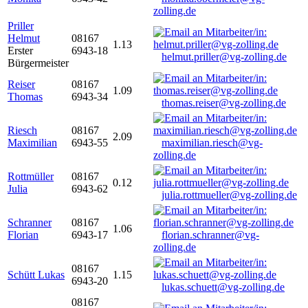
zolling.de
Priller
Helmut
08167
1.13
Erster
6943-18
helmut.priller@vg-zolling.de
Bürgermeister
Reiser
08167
1.09
Thomas
6943-34
thomas.reiser@vg-zolling.de
Riesch
08167
2.09
Maximilian
6943-55
maximilian.riesch@vg-
zolling.de
Rottmüller
08167
0.12
Julia
6943-62
julia.rottmueller@vg-zolling.de
Schranner
08167
1.06
Florian
6943-17
florian.schranner@vg-
zolling.de
08167
Schütt Lukas
1.15
6943-20
lukas.schuett@vg-zolling.de
08167