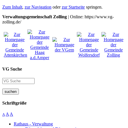
Zum Inhalt
,
zur Navigation
oder
zur Startseite
springen.
Verwaltungsgemeinschaft Zolling
| Online: https://www.vg-
zolling.de/
VG Suche
suchen
Schriftgröße
A
A
A
Rathaus - Verwaltung