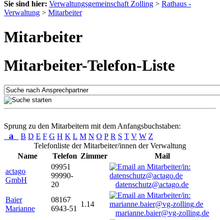
Sie sind hier:
Verwaltungsgemeinschaft Zolling
>
Rathaus -
Verwaltung
>
Mitarbeiter
Mitarbeiter
Mitarbeiter-Telefon-Liste
Sprung zu den Mitarbeitern mit dem Anfangsbuchstaben:
a
B
D
E
F
G
H
K
L
M
N
O
P
R
S
T
V
W
Z
Telefonliste der Mitarbeiter/innen der Verwaltung
Name
Telefon
Zimmer
Mail
09951
actago
99990-
GmbH
20
datenschutz@actago.de
Baier
08167
1.14
Marianne
6943-51
marianne.baier@vg-zolling.de