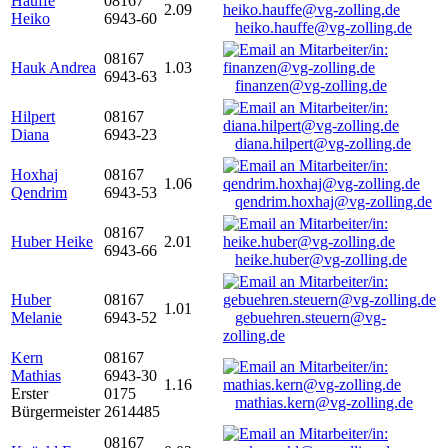
Hauffe
08167
2.09
Heiko
6943-60
heiko.hauffe@vg-zolling.de
08167
Hauk Andrea
1.03
6943-63
finanzen@vg-zolling.de
Hilpert
08167
Diana
6943-23
diana.hilpert@vg-zolling.de
Hoxhaj
08167
1.06
Qendrim
6943-53
qendrim.hoxhaj@vg-zolling.de
08167
Huber Heike
2.01
6943-66
heike.huber@vg-zolling.de
Huber
08167
1.01
Melanie
6943-52
gebuehren.steuern@vg-
zolling.de
Kern
08167
Mathias
6943-30
1.16
Erster
0175
mathias.kern@vg-zolling.de
Bürgermeister
2614485
08167