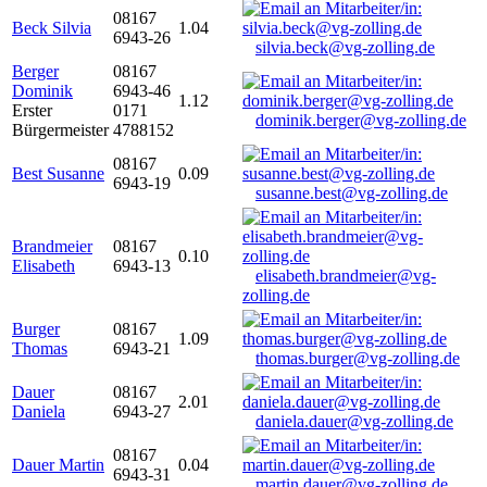
08167
Beck Silvia
1.04
6943-26
silvia.beck@vg-zolling.de
Berger
08167
Dominik
6943-46
1.12
Erster
0171
dominik.berger@vg-zolling.de
Bürgermeister
4788152
08167
Best Susanne
0.09
6943-19
susanne.best@vg-zolling.de
Brandmeier
08167
0.10
Elisabeth
6943-13
elisabeth.brandmeier@vg-
zolling.de
Burger
08167
1.09
Thomas
6943-21
thomas.burger@vg-zolling.de
Dauer
08167
2.01
Daniela
6943-27
daniela.dauer@vg-zolling.de
08167
Dauer Martin
0.04
6943-31
martin.dauer@vg-zolling.de