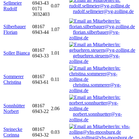
Sellmeier
6943-43
0.07
Rudolf
0171
rudolf.sellmeier@vg-zolling.de
3032403
Silberbauer
08167
1.07
Florian
6943-44
florian.silberbauer@vg-
zolling.de
08167
Soller Bianca
1.01
6943-33
gebuehren.steuern@vg-
zolling.de
Sommerer
08167
0.11
Christina
6943-61
christina.sommerer@vg-
zolling.de
Sonnhütter
08167
2.06
Norbert
6943-22
norbert.sonnhuetter@vg-
zolling.de
Steinecke
08167
0.03
Corinna
6943-32
vhs-zolling@vhs-moosburg.de