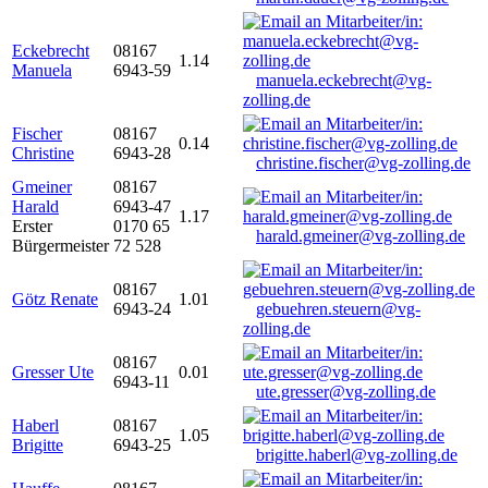
Eckebrecht
08167
1.14
Manuela
6943-59
manuela.eckebrecht@vg-
zolling.de
Fischer
08167
0.14
Christine
6943-28
christine.fischer@vg-zolling.de
Gmeiner
08167
Harald
6943-47
1.17
Erster
0170 65
harald.gmeiner@vg-zolling.de
Bürgermeister
72 528
08167
Götz Renate
1.01
6943-24
gebuehren.steuern@vg-
zolling.de
08167
Gresser Ute
0.01
6943-11
ute.gresser@vg-zolling.de
Haberl
08167
1.05
Brigitte
6943-25
brigitte.haberl@vg-zolling.de