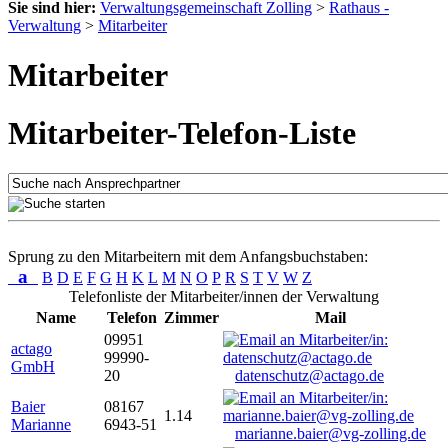
Sie sind hier:
Verwaltungsgemeinschaft Zolling
>
Rathaus -
Verwaltung
>
Mitarbeiter
Mitarbeiter
Mitarbeiter-Telefon-Liste
Sprung zu den Mitarbeitern mit dem Anfangsbuchstaben:
a
B
D
E
F
G
H
K
L
M
N
O
P
R
S
T
V
W
Z
Telefonliste der Mitarbeiter/innen der Verwaltung
Name
Telefon
Zimmer
Mail
09951
actago
99990-
GmbH
20
datenschutz@actago.de
Baier
08167
1.14
Marianne
6943-51
marianne.baier@vg-zolling.de