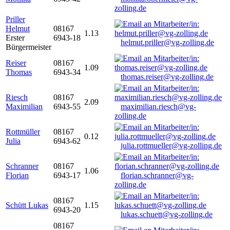
zolling.de
Priller
Helmut
08167
1.13
Erster
6943-18
helmut.priller@vg-zolling.de
Bürgermeister
Reiser
08167
1.09
Thomas
6943-34
thomas.reiser@vg-zolling.de
Riesch
08167
2.09
Maximilian
6943-55
maximilian.riesch@vg-
zolling.de
Rottmüller
08167
0.12
Julia
6943-62
julia.rottmueller@vg-zolling.de
Schranner
08167
1.06
Florian
6943-17
florian.schranner@vg-
zolling.de
08167
Schütt Lukas
1.15
6943-20
lukas.schuett@vg-zolling.de
08167