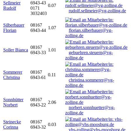
Sellmeier
6943-43
0.07
Rudolf
0171
rudolf.sellmeier@vg-zolling.de
3032403
Silberbauer
08167
1.07
Florian
6943-44
florian.silberbauer@vg-
zolling.de
08167
Soller Bianca
1.01
6943-33
gebuehren.steuern@vg-
zolling.de
Sommerer
08167
0.11
Christina
6943-61
christina.sommerer@vg-
zolling.de
Sonnhütter
08167
2.06
Norbert
6943-22
norbert.sonnhuetter@vg-
zolling.de
Steinecke
08167
0.03
Corinna
6943-32
vhs-zolling@vhs-moosburg.de