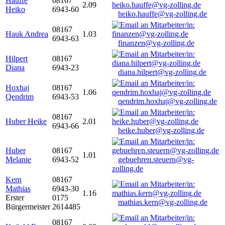
Hauffe
08167
2.09
Heiko
6943-60
heiko.hauffe@vg-zolling.de
08167
Hauk Andrea
1.03
6943-63
finanzen@vg-zolling.de
Hilpert
08167
Diana
6943-23
diana.hilpert@vg-zolling.de
Hoxhaj
08167
1.06
Qendrim
6943-53
qendrim.hoxhaj@vg-zolling.de
08167
Huber Heike
2.01
6943-66
heike.huber@vg-zolling.de
Huber
08167
1.01
Melanie
6943-52
gebuehren.steuern@vg-
zolling.de
Kern
08167
Mathias
6943-30
1.16
Erster
0175
mathias.kern@vg-zolling.de
Bürgermeister
2614485
08167