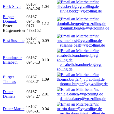
08167
Beck Silvia
1.04
6943-26
silvia.beck@vg-zolling.de
Berger
08167
Dominik
6943-46
1.12
Erster
0171
dominik.berger@vg-zolling.de
Bürgermeister
4788152
08167
Best Susanne
0.09
6943-19
susanne.best@vg-zolling.de
Brandmeier
08167
0.10
Elisabeth
6943-13
elisabeth.brandmeier@vg-
zolling.de
Burger
08167
1.09
Thomas
6943-21
thomas.burger@vg-zolling.de
Dauer
08167
2.01
Daniela
6943-27
daniela.dauer@vg-zolling.de
08167
Dauer Martin
0.04
6943-31
martin.dauer@vg-zolling.de