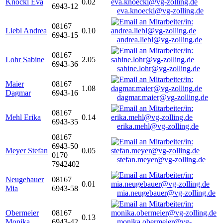
Knöckl Eva
0.02
6943-12
eva.knoeckl@vg-zolling.de
08167
Liebl Andrea
0.10
6943-15
andrea.liebl@vg-zolling.de
08167
Lohr Sabine
2.05
6943-36
sabine.lohr@vg-zolling.de
Maier
08167
1.08
Dagmar
6943-16
dagmar.maier@vg-zolling.de
08167
Mehl Erika
0.14
6943-35
erika.mehl@vg-zolling.de
08167
6943-50
Meyer Stefan
0.05
0170
stefan.meyer@vg-zolling.de
7942402
Neugebauer
08167
0.01
Mia
6943-58
mia.neugebauer@vg-zolling.de
Obermeier
08167
0.13
Monika
6943-42
monika.obermeier@vg-