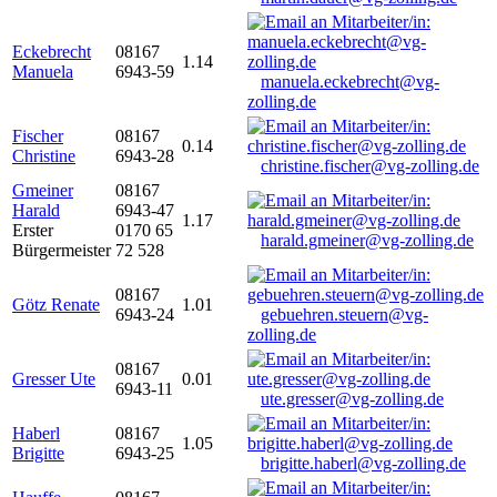
Eckebrecht
08167
1.14
Manuela
6943-59
manuela.eckebrecht@vg-
zolling.de
Fischer
08167
0.14
Christine
6943-28
christine.fischer@vg-zolling.de
Gmeiner
08167
Harald
6943-47
1.17
Erster
0170 65
harald.gmeiner@vg-zolling.de
Bürgermeister
72 528
08167
Götz Renate
1.01
6943-24
gebuehren.steuern@vg-
zolling.de
08167
Gresser Ute
0.01
6943-11
ute.gresser@vg-zolling.de
Haberl
08167
1.05
Brigitte
6943-25
brigitte.haberl@vg-zolling.de