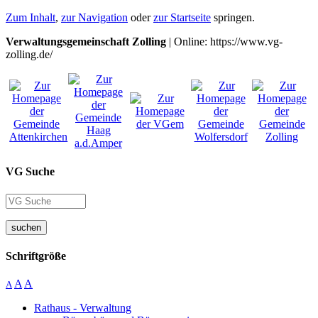
Zum Inhalt
,
zur Navigation
oder
zur Startseite
springen.
Verwaltungsgemeinschaft Zolling
| Online: https://www.vg-
zolling.de/
VG Suche
suchen
Schriftgröße
A
A
A
Rathaus - Verwaltung