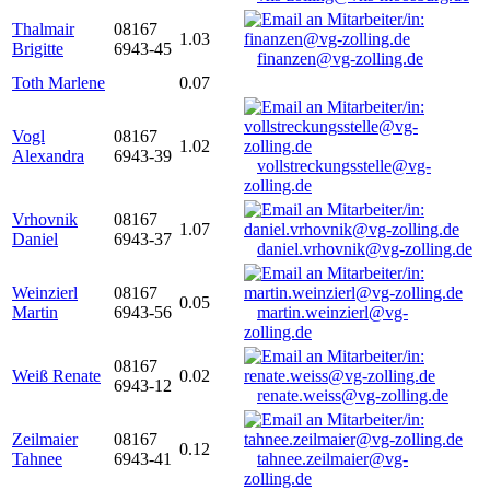
Thalmair
08167
1.03
Brigitte
6943-45
finanzen@vg-zolling.de
Toth Marlene
0.07
Vogl
08167
1.02
Alexandra
6943-39
vollstreckungsstelle@vg-
zolling.de
Vrhovnik
08167
1.07
Daniel
6943-37
daniel.vrhovnik@vg-zolling.de
Weinzierl
08167
0.05
Martin
6943-56
martin.weinzierl@vg-
zolling.de
08167
Weiß Renate
0.02
6943-12
renate.weiss@vg-zolling.de
Zeilmaier
08167
0.12
Tahnee
6943-41
tahnee.zeilmaier@vg-
zolling.de