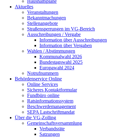
Haushaltspläne
Aktuelles
Veranstaltungen
Bekanntmachungen
Stellenangebote
Straßensperrungen im VG-Bereich
Ausschreibungen / Vergabe
Information über Ausschreibungen
Information über Vergaben
Wahlen / Abstimmungen
Kommunalwahl 2026
Bundestagswahl 2025
Europawahl 2024
Notrufnummern
Behördenservice Online
Online Services
Sicheres Kontaktformular
Fundbüro online
Ratsinformationssystem
Beschwerdemanagement
SEPA Lastschriftmandat
Über die VG-Zolling
Gemeinschaftsversammlung
Verbandsräte
Satzungen