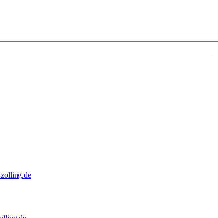
zolling.de
lling.de