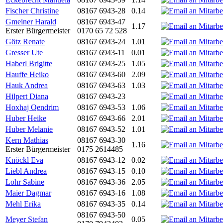
Fischer Christine
08167 6943-28
0.14
Gmeiner Harald
08167 6943-47
1.17
Erster Bürgermeister
0170 65 72 528
Götz Renate
08167 6943-24
1.01
Gresser Ute
08167 6943-11
0.01
Haberl Brigitte
08167 6943-25
1.05
Hauffe Heiko
08167 6943-60
2.09
Hauk Andrea
08167 6943-63
1.03
Hilpert Diana
08167 6943-23
Hoxhaj Qendrim
08167 6943-53
1.06
Huber Heike
08167 6943-66
2.01
Huber Melanie
08167 6943-52
1.01
Kern Mathias
08167 6943-30
1.16
Erster Bürgermeister
0175 2614485
Knöckl Eva
08167 6943-12
0.02
Liebl Andrea
08167 6943-15
0.10
Lohr Sabine
08167 6943-36
2.05
Maier Dagmar
08167 6943-16
1.08
Mehl Erika
08167 6943-35
0.14
08167 6943-50
Meyer Stefan
0.05