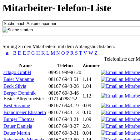
Mitarbeiter-Telefon-Liste
Sprung zu den Mitarbeitern mit dem Anfangsbuchstaben:
a
B
D
E
F
G
H
K
L
M
N
O
P
R
S
T
V
W
Z
Telefonliste der M
Name
Telefon
Zimmer
actago GmbH
09951 99990-20
Baier Marianne
08167 6943-51
1.14
Beck Silvia
08167 6943-26
1.04
Berger Dominik
08167 6943-46
1.12
Erster Bürgermeister
0171 4788152
Best Susanne
08167 6943-19
0.09
Brandmeier Elisabeth
08167 6943-13
0.10
Burger Thomas
08167 6943-21
1.09
Dauer Daniela
08167 6943-27
2.01
Dauer Martin
08167 6943-31
0.04
Eckebrecht Manuela
08167 6943-59
1.14