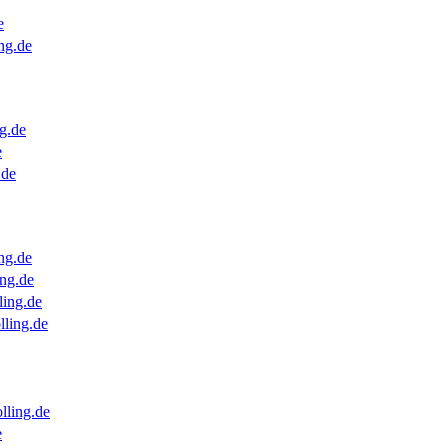
e
ng.de
g.de
e
.de
ng.de
ng.de
ling.de
lling.de
lling.de
e