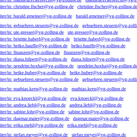
christine.fischer@vg-zolling.d
harald.gmeiner@vg-zolling.de
gebuehren.steuern@vg-zolli
ute.gresser@vg-zolling.de
brigitte.haberl@vg-zolling.de
heiko.hauffe@vg-zolling.de
finanzen@vg-zolling.de
diana.hilpert@vg-zolling.de
qendrim.hoxhaj@vg-zolling.d
heike.huber@vg-zolling.de
gebuehren.steuern@vg-zolli
mathias.kern@vg-zolling.de
eva.knoeckl@vg-zolling.de
andrea.liebl@vg-zolling.de
sabine.lohr@vg-zolling.de
dagmar.maier@vg-zolling.de
erika.mehl@vg-zolling.de
stefan.meyer@vg-zolling.de