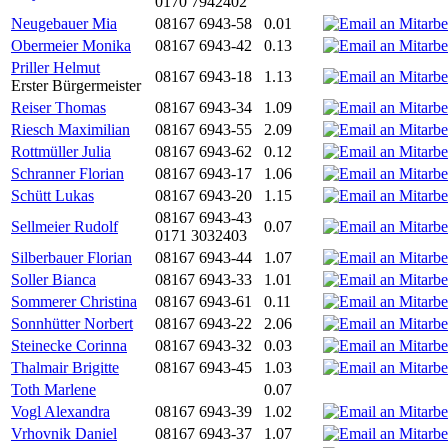
0170 7942402
Neugebauer Mia
08167 6943-58
0.01
Obermeier Monika
08167 6943-42
0.13
Priller Helmut
08167 6943-18
1.13
Erster Bürgermeister
Reiser Thomas
08167 6943-34
1.09
Riesch Maximilian
08167 6943-55
2.09
Rottmüller Julia
08167 6943-62
0.12
Schranner Florian
08167 6943-17
1.06
Schütt Lukas
08167 6943-20
1.15
08167 6943-43
Sellmeier Rudolf
0.07
0171 3032403
Silberbauer Florian
08167 6943-44
1.07
Soller Bianca
08167 6943-33
1.01
Sommerer Christina
08167 6943-61
0.11
Sonnhütter Norbert
08167 6943-22
2.06
Steinecke Corinna
08167 6943-32
0.03
Thalmair Brigitte
08167 6943-45
1.03
Toth Marlene
0.07
Vogl Alexandra
08167 6943-39
1.02
Vrhovnik Daniel
08167 6943-37
1.07