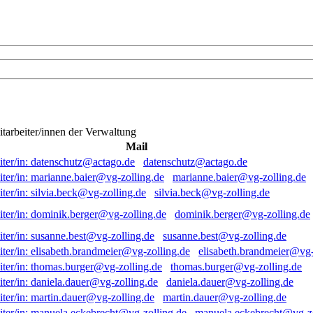
itarbeiter/innen der Verwaltung
Mail
datenschutz@actago.de
marianne.baier@vg-zolling.de
silvia.beck@vg-zolling.de
dominik.berger@vg-zolling.de
susanne.best@vg-zolling.de
elisabeth.brandmeier@vg-
thomas.burger@vg-zolling.de
daniela.dauer@vg-zolling.de
martin.dauer@vg-zolling.de
manuela.eckebrecht@vg-zo