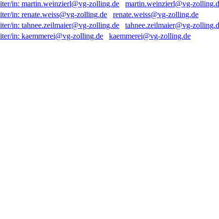
martin.weinzierl@vg-zolling.
renate.weiss@vg-zolling.de
tahnee.zeilmaier@vg-zolling.
kaemmerei@vg-zolling.de