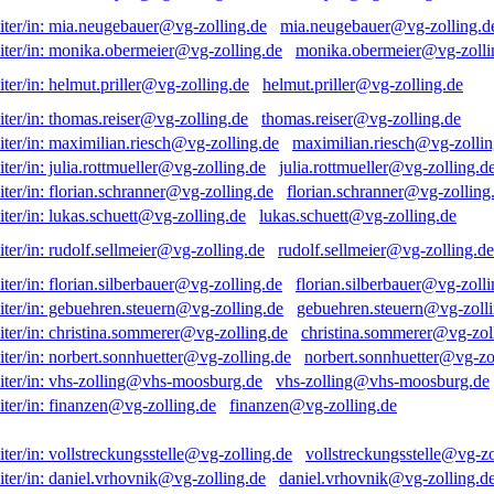
mia.neugebauer@vg-zolling.d
monika.obermeier@vg-zolli
helmut.priller@vg-zolling.de
thomas.reiser@vg-zolling.de
maximilian.riesch@vg-zollin
julia.rottmueller@vg-zolling.d
florian.schranner@vg-zolling
lukas.schuett@vg-zolling.de
rudolf.sellmeier@vg-zolling.de
florian.silberbauer@vg-zolli
gebuehren.steuern@vg-zolli
christina.sommerer@vg-zol
norbert.sonnhuetter@vg-zo
vhs-zolling@vhs-moosburg.de
finanzen@vg-zolling.de
vollstreckungsstelle@vg-zo
daniel.vrhovnik@vg-zolling.d