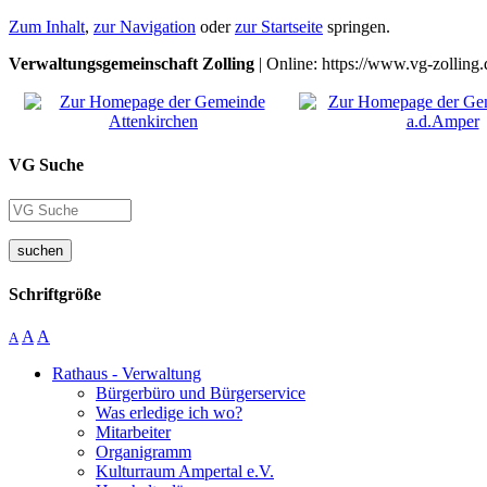
Zum Inhalt
,
zur Navigation
oder
zur Startseite
springen.
Verwaltungsgemeinschaft Zolling
| Online: https://www.vg-zolling.
VG Suche
suchen
Schriftgröße
A
A
A
Rathaus - Verwaltung
Bürgerbüro und Bürgerservice
Was erledige ich wo?
Mitarbeiter
Organigramm
Kulturraum Ampertal e.V.