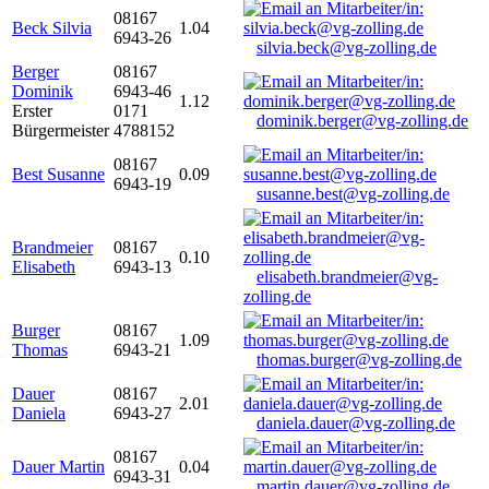
08167
Beck Silvia
1.04
6943-26
silvia.beck@vg-zolling.de
Berger
08167
Dominik
6943-46
1.12
Erster
0171
dominik.berger@vg-zolling.de
Bürgermeister
4788152
08167
Best Susanne
0.09
6943-19
susanne.best@vg-zolling.de
Brandmeier
08167
0.10
Elisabeth
6943-13
elisabeth.brandmeier@vg-
zolling.de
Burger
08167
1.09
Thomas
6943-21
thomas.burger@vg-zolling.de
Dauer
08167
2.01
Daniela
6943-27
daniela.dauer@vg-zolling.de
08167
Dauer Martin
0.04
6943-31
martin.dauer@vg-zolling.de