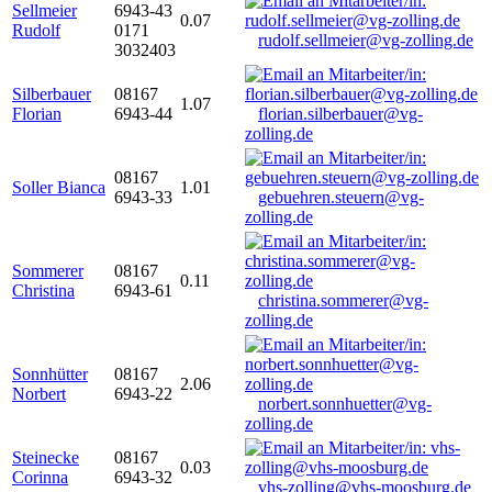
Sellmeier
6943-43
0.07
Rudolf
0171
rudolf.sellmeier@vg-zolling.de
3032403
Silberbauer
08167
1.07
Florian
6943-44
florian.silberbauer@vg-
zolling.de
08167
Soller Bianca
1.01
6943-33
gebuehren.steuern@vg-
zolling.de
Sommerer
08167
0.11
Christina
6943-61
christina.sommerer@vg-
zolling.de
Sonnhütter
08167
2.06
Norbert
6943-22
norbert.sonnhuetter@vg-
zolling.de
Steinecke
08167
0.03
Corinna
6943-32
vhs-zolling@vhs-moosburg.de