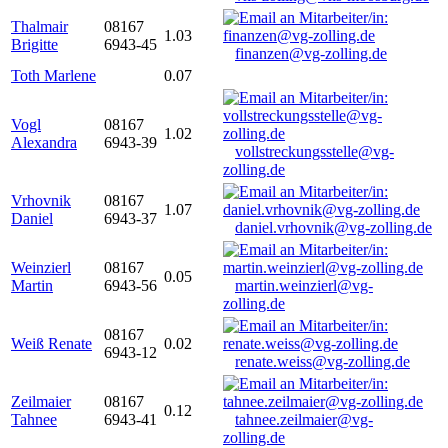
Thalmair
08167
1.03
Brigitte
6943-45
finanzen@vg-zolling.de
Toth Marlene
0.07
Vogl
08167
1.02
Alexandra
6943-39
vollstreckungsstelle@vg-
zolling.de
Vrhovnik
08167
1.07
Daniel
6943-37
daniel.vrhovnik@vg-zolling.de
Weinzierl
08167
0.05
Martin
6943-56
martin.weinzierl@vg-
zolling.de
08167
Weiß Renate
0.02
6943-12
renate.weiss@vg-zolling.de
Zeilmaier
08167
0.12
Tahnee
6943-41
tahnee.zeilmaier@vg-
zolling.de