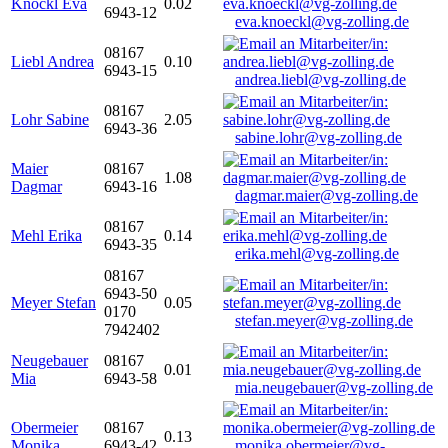
Knöckl Eva
0.02
6943-12
eva.knoeckl@vg-zolling.de
08167
Liebl Andrea
0.10
6943-15
andrea.liebl@vg-zolling.de
08167
Lohr Sabine
2.05
6943-36
sabine.lohr@vg-zolling.de
Maier
08167
1.08
Dagmar
6943-16
dagmar.maier@vg-zolling.de
08167
Mehl Erika
0.14
6943-35
erika.mehl@vg-zolling.de
08167
6943-50
Meyer Stefan
0.05
0170
stefan.meyer@vg-zolling.de
7942402
Neugebauer
08167
0.01
Mia
6943-58
mia.neugebauer@vg-zolling.de
Obermeier
08167
0.13
Monika
6943-42
monika.obermeier@vg-