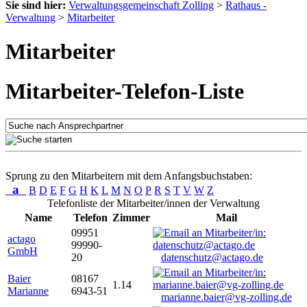
Sie sind hier:
Verwaltungsgemeinschaft Zolling
>
Rathaus -
Verwaltung
>
Mitarbeiter
Mitarbeiter
Mitarbeiter-Telefon-Liste
Sprung zu den Mitarbeitern mit dem Anfangsbuchstaben:
a
B
D
E
F
G
H
K
L
M
N
O
P
R
S
T
V
W
Z
Telefonliste der Mitarbeiter/innen der Verwaltung
Name
Telefon
Zimmer
Mail
09951
actago
99990-
GmbH
20
datenschutz@actago.de
Baier
08167
1.14
Marianne
6943-51
marianne.baier@vg-zolling.de