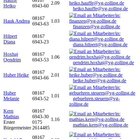
Hauffe
08167
2.09
Heiko
6943-60
heiko.hauffe@vg-zolling.de
08167
Hauk Andrea
1.03
6943-63
finanzen@vg-zolling.de
Hilpert
08167
Diana
6943-23
diana.hilpert@vg-zolling.de
Hoxhaj
08167
1.06
Qendrim
6943-53
qendrim.hoxhaj@vg-zolling.de
08167
Huber Heike
2.01
6943-66
heike.huber@vg-zolling.de
Huber
08167
1.01
Melanie
6943-52
gebuehren.steuern@vg-
zolling.de
Kern
08167
Mathias
6943-30
1.16
Erster
0175
mathias.kern@vg-zolling.de
Bürgermeister
2614485
08167