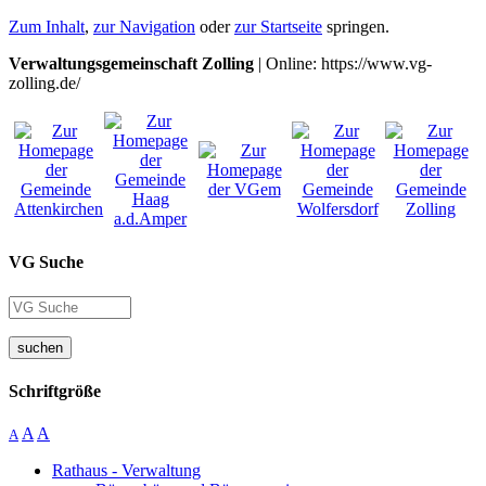
Zum Inhalt
,
zur Navigation
oder
zur Startseite
springen.
Verwaltungsgemeinschaft Zolling
| Online: https://www.vg-
zolling.de/
VG Suche
suchen
Schriftgröße
A
A
A
Rathaus - Verwaltung