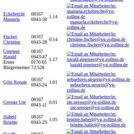
Eckebrecht
08167
1.14
Manuela
6943-59
manuela.eckebrecht@vg-
zolling.de
Fischer
08167
0.14
Christine
6943-28
christine.fischer@vg-zolling.de
Gmeiner
08167
Harald
6943-47
1.17
Erster
0170 65
harald.gmeiner@vg-zolling.de
Bürgermeister
72 528
08167
Götz Renate
1.01
6943-24
gebuehren.steuern@vg-
zolling.de
08167
Gresser Ute
0.01
6943-11
ute.gresser@vg-zolling.de
Haberl
08167
1.05
Brigitte
6943-25
brigitte.haberl@vg-zolling.de