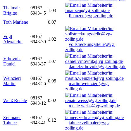
Thalmair
08167
1.03
Brigitte
6943-45
finanzen@vg-zolling.de
Toth Marlene
0.07
Vogl
08167
1.02
Alexandra
6943-39
vollstreckungsstelle@vg-
zolling.de
Vrhovnik
08167
1.07
Daniel
6943-37
daniel.vrhovnik@vg-zolling.de
Weinzierl
08167
0.05
Martin
6943-56
martin.weinzierl@vg-
zolling.de
08167
Weiß Renate
0.02
6943-12
renate.weiss@vg-zolling.de
Zeilmaier
08167
0.12
Tahnee
6943-41
tahnee.zeilmaier@vg-
zolling.de