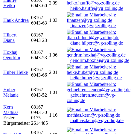
Hauffe
08167
2.09
Heiko
6943-60
heiko.hauffe@vg-zolling.de
08167
Hauk Andrea
1.03
6943-63
finanzen@vg-zolling.de
Hilpert
08167
Diana
6943-23
diana.hilpert@vg-zolling.de
Hoxhaj
08167
1.06
Qendrim
6943-53
qendrim.hoxhaj@vg-zolling.de
08167
Huber Heike
2.01
6943-66
heike.huber@vg-zolling.de
Huber
08167
1.01
Melanie
6943-52
gebuehren.steuern@vg-
zolling.de
Kern
08167
Mathias
6943-30
1.16
Erster
0175
mathias.kern@vg-zolling.de
Bürgermeister
2614485
08167