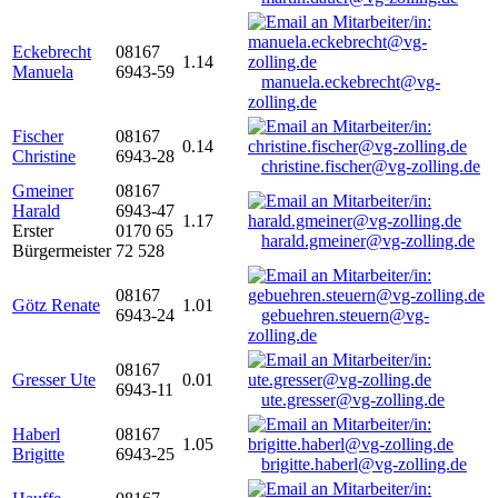
Eckebrecht
08167
1.14
Manuela
6943-59
manuela.eckebrecht@vg-
zolling.de
Fischer
08167
0.14
Christine
6943-28
christine.fischer@vg-zolling.de
Gmeiner
08167
Harald
6943-47
1.17
Erster
0170 65
harald.gmeiner@vg-zolling.de
Bürgermeister
72 528
08167
Götz Renate
1.01
6943-24
gebuehren.steuern@vg-
zolling.de
08167
Gresser Ute
0.01
6943-11
ute.gresser@vg-zolling.de
Haberl
08167
1.05
Brigitte
6943-25
brigitte.haberl@vg-zolling.de