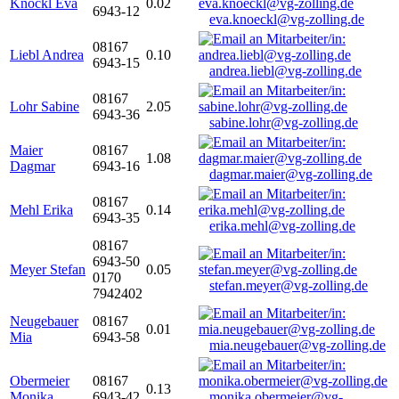
Knöckl Eva
0.02
6943-12
eva.knoeckl@vg-zolling.de
08167
Liebl Andrea
0.10
6943-15
andrea.liebl@vg-zolling.de
08167
Lohr Sabine
2.05
6943-36
sabine.lohr@vg-zolling.de
Maier
08167
1.08
Dagmar
6943-16
dagmar.maier@vg-zolling.de
08167
Mehl Erika
0.14
6943-35
erika.mehl@vg-zolling.de
08167
6943-50
Meyer Stefan
0.05
0170
stefan.meyer@vg-zolling.de
7942402
Neugebauer
08167
0.01
Mia
6943-58
mia.neugebauer@vg-zolling.de
Obermeier
08167
0.13
Monika
6943-42
monika.obermeier@vg-