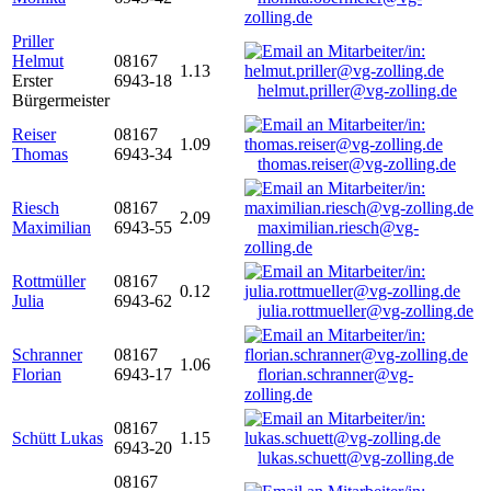
zolling.de
Priller
Helmut
08167
1.13
Erster
6943-18
helmut.priller@vg-zolling.de
Bürgermeister
Reiser
08167
1.09
Thomas
6943-34
thomas.reiser@vg-zolling.de
Riesch
08167
2.09
Maximilian
6943-55
maximilian.riesch@vg-
zolling.de
Rottmüller
08167
0.12
Julia
6943-62
julia.rottmueller@vg-zolling.de
Schranner
08167
1.06
Florian
6943-17
florian.schranner@vg-
zolling.de
08167
Schütt Lukas
1.15
6943-20
lukas.schuett@vg-zolling.de
08167