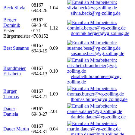
08167
Beck Silvia
1.04
6943-26
silvia.beck@vg-zolling.de
Berger
08167
Dominik
6943-46
1.12
Erster
0171
dominik.berger@vg-zolling.de
Bürgermeister
4788152
08167
Best Susanne
0.09
6943-19
susanne.best@vg-zolling.de
Brandmeier
08167
0.10
Elisabeth
6943-13
elisabeth.brandmeier@vg-
zolling.de
Burger
08167
1.09
Thomas
6943-21
thomas.burger@vg-zolling.de
Dauer
08167
2.01
Daniela
6943-27
daniela.dauer@vg-zolling.de
08167
Dauer Martin
0.04
6943-31
martin.dauer@vg-zolling.de