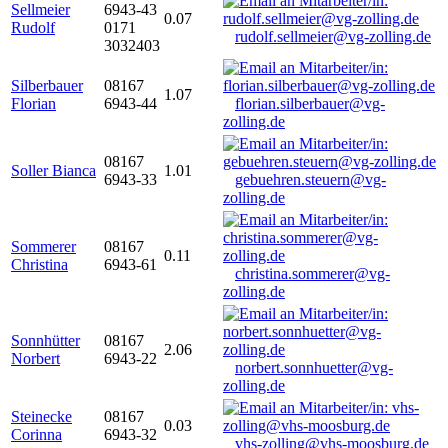
Sellmeier
6943-43
0.07
Rudolf
0171
rudolf.sellmeier@vg-zolling.de
3032403
Silberbauer
08167
1.07
Florian
6943-44
florian.silberbauer@vg-
zolling.de
08167
Soller Bianca
1.01
6943-33
gebuehren.steuern@vg-
zolling.de
Sommerer
08167
0.11
Christina
6943-61
christina.sommerer@vg-
zolling.de
Sonnhütter
08167
2.06
Norbert
6943-22
norbert.sonnhuetter@vg-
zolling.de
Steinecke
08167
0.03
Corinna
6943-32
vhs-zolling@vhs-moosburg.de