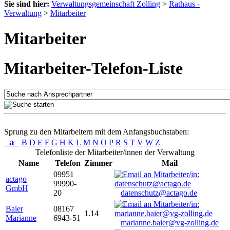
Sie sind hier:
Verwaltungsgemeinschaft Zolling
>
Rathaus -
Verwaltung
>
Mitarbeiter
Mitarbeiter
Mitarbeiter-Telefon-Liste
Sprung zu den Mitarbeitern mit dem Anfangsbuchstaben:
a
B
D
E
F
G
H
K
L
M
N
O
P
R
S
T
V
W
Z
Telefonliste der Mitarbeiter/innen der Verwaltung
Name
Telefon
Zimmer
Mail
09951
actago
99990-
GmbH
20
datenschutz@actago.de
Baier
08167
1.14
Marianne
6943-51
marianne.baier@vg-zolling.de