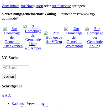
Zum Inhalt
,
zur Navigation
oder
zur Startseite
springen.
Verwaltungsgemeinschaft Zolling
| Online: https://www.vg-
zolling.de/
VG Suche
suchen
Schriftgröße
A
A
A
Rathaus - Verwaltung