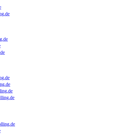
e
ng.de
g.de
e
.de
ng.de
ng.de
ling.de
lling.de
lling.de
e