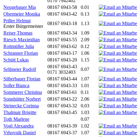
0170 7942402
Neugebauer Mia
08167 6943-58
0.01
Obermeier Monika
08167 6943-42
0.13
Priller Helmut
08167 6943-18
1.13
Erster Bürgermeister
Reiser Thomas
08167 6943-34
1.09
Riesch Maximilian
08167 6943-55
2.09
Rottmüller Julia
08167 6943-62
0.12
Schranner Florian
08167 6943-17
1.06
Schütt Lukas
08167 6943-20
1.15
08167 6943-43
Sellmeier Rudolf
0.07
0171 3032403
Silberbauer Florian
08167 6943-44
1.07
Soller Bianca
08167 6943-33
1.01
Sommerer Christina
08167 6943-61
0.11
Sonnhütter Norbert
08167 6943-22
2.06
Steinecke Corinna
08167 6943-32
0.03
Thalmair Brigitte
08167 6943-45
1.03
Toth Marlene
0.07
Vogl Alexandra
08167 6943-39
1.02
Vrhovnik Daniel
08167 6943-37
1.07