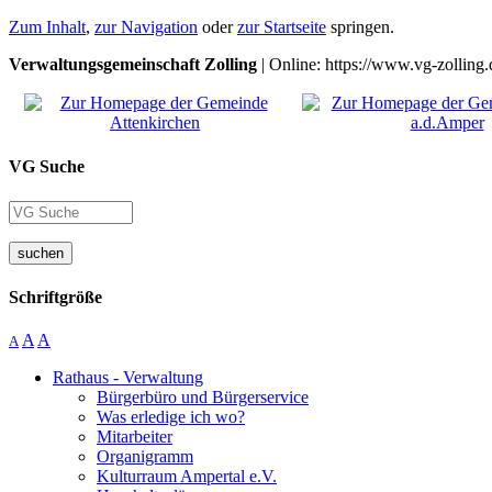
Zum Inhalt
,
zur Navigation
oder
zur Startseite
springen.
Verwaltungsgemeinschaft Zolling
| Online: https://www.vg-zolling.
VG Suche
suchen
Schriftgröße
A
A
A
Rathaus - Verwaltung
Bürgerbüro und Bürgerservice
Was erledige ich wo?
Mitarbeiter
Organigramm
Kulturraum Ampertal e.V.