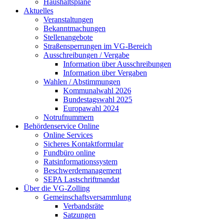
Haushaltspläne
Aktuelles
Veranstaltungen
Bekanntmachungen
Stellenangebote
Straßensperrungen im VG-Bereich
Ausschreibungen / Vergabe
Information über Ausschreibungen
Information über Vergaben
Wahlen / Abstimmungen
Kommunalwahl 2026
Bundestagswahl 2025
Europawahl 2024
Notrufnummern
Behördenservice Online
Online Services
Sicheres Kontaktformular
Fundbüro online
Ratsinformationssystem
Beschwerdemanagement
SEPA Lastschriftmandat
Über die VG-Zolling
Gemeinschaftsversammlung
Verbandsräte
Satzungen