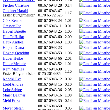
Fischer Christine
08167 6943-28
0.14
Gmeiner Harald
08167 6943-47
1.17
Erster Bürgermeister
0170 65 72 528
Götz Renate
08167 6943-24
1.01
Gresser Ute
08167 6943-11
0.01
Haberl Brigitte
08167 6943-25
1.05
Hauffe Heiko
08167 6943-60
2.09
Hauk Andrea
08167 6943-63
1.03
Hilpert Diana
08167 6943-23
Hoxhaj Qendrim
08167 6943-53
1.06
Huber Heike
08167 6943-66
2.01
Huber Melanie
08167 6943-52
1.01
Kern Mathias
08167 6943-30
1.16
Erster Bürgermeister
0175 2614485
Knöckl Eva
08167 6943-12
0.02
Liebl Andrea
08167 6943-15
0.10
Lohr Sabine
08167 6943-36
2.05
Maier Dagmar
08167 6943-16
1.08
Mehl Erika
08167 6943-35
0.14
08167 6943-50
Meyer Stefan
0.05