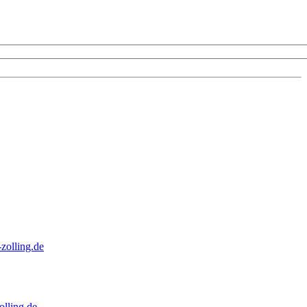
zolling.de
lling.de