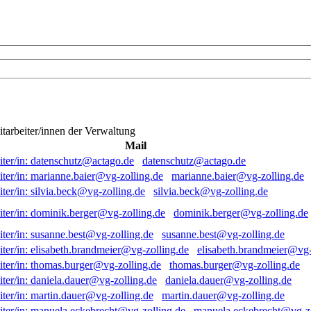
itarbeiter/innen der Verwaltung
Mail
datenschutz@actago.de
marianne.baier@vg-zolling.de
silvia.beck@vg-zolling.de
dominik.berger@vg-zolling.de
susanne.best@vg-zolling.de
elisabeth.brandmeier@vg-
thomas.burger@vg-zolling.de
daniela.dauer@vg-zolling.de
martin.dauer@vg-zolling.de
manuela.eckebrecht@vg-zo