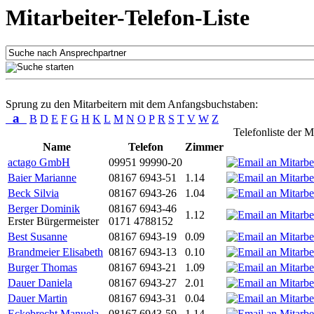
Mitarbeiter-Telefon-Liste
Sprung zu den Mitarbeitern mit dem Anfangsbuchstaben:
a
B
D
E
F
G
H
K
L
M
N
O
P
R
S
T
V
W
Z
Telefonliste der M
Name
Telefon
Zimmer
actago GmbH
09951 99990-20
Baier Marianne
08167 6943-51
1.14
Beck Silvia
08167 6943-26
1.04
Berger Dominik
08167 6943-46
1.12
Erster Bürgermeister
0171 4788152
Best Susanne
08167 6943-19
0.09
Brandmeier Elisabeth
08167 6943-13
0.10
Burger Thomas
08167 6943-21
1.09
Dauer Daniela
08167 6943-27
2.01
Dauer Martin
08167 6943-31
0.04
Eckebrecht Manuela
08167 6943-59
1.14