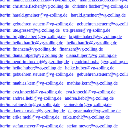
christine.fischer@vg-zolling.d
harald.gmeiner@vg-zolling.de
gebuehren.steuern@vg-zolli
ute.gresser@vg-zolling.de
brigitte.haberl@vg-zolling.de
heiko.hauffe@vg-zolling.de
finanzen@vg-zolling.de
diana.hilpert@vg-zolling.de
qendrim.hoxhaj@vg-zolling.d
heike.huber@vg-zolling.de
gebuehren.steuern@vg-zolli
mathias.kern@vg-zolling.de
eva.knoeckl@vg-zolling.de
andrea.liebl@vg-zolling.de
sabine.lohr@vg-zolling.de
dagmar.maier@vg-zolling.de
erika.mehl@vg-zolling.de
stefan.meyer@vg-zolling.de