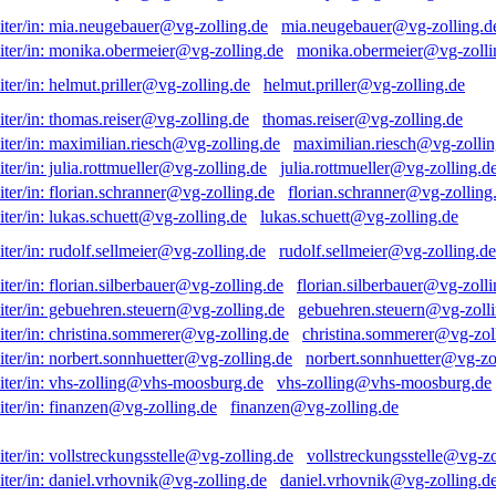
mia.neugebauer@vg-zolling.d
monika.obermeier@vg-zolli
helmut.priller@vg-zolling.de
thomas.reiser@vg-zolling.de
maximilian.riesch@vg-zollin
julia.rottmueller@vg-zolling.d
florian.schranner@vg-zolling
lukas.schuett@vg-zolling.de
rudolf.sellmeier@vg-zolling.de
florian.silberbauer@vg-zolli
gebuehren.steuern@vg-zolli
christina.sommerer@vg-zol
norbert.sonnhuetter@vg-zo
vhs-zolling@vhs-moosburg.de
finanzen@vg-zolling.de
vollstreckungsstelle@vg-zo
daniel.vrhovnik@vg-zolling.d