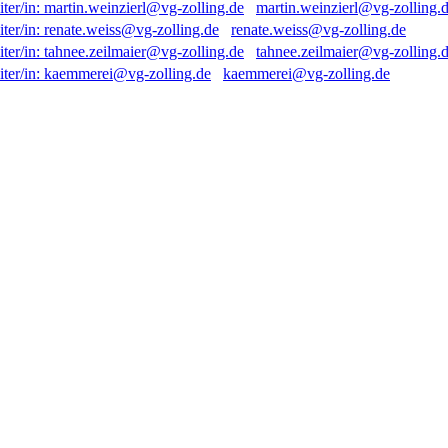
martin.weinzierl@vg-zolling.
renate.weiss@vg-zolling.de
tahnee.zeilmaier@vg-zolling.
kaemmerei@vg-zolling.de