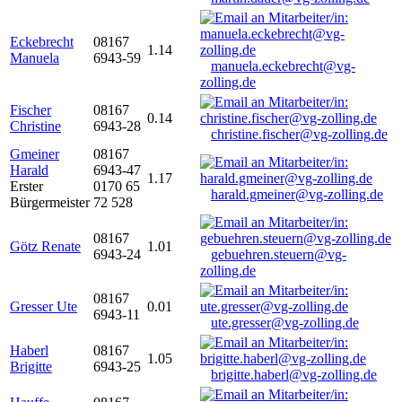
Eckebrecht
08167
1.14
Manuela
6943-59
manuela.eckebrecht@vg-
zolling.de
Fischer
08167
0.14
Christine
6943-28
christine.fischer@vg-zolling.de
Gmeiner
08167
Harald
6943-47
1.17
Erster
0170 65
harald.gmeiner@vg-zolling.de
Bürgermeister
72 528
08167
Götz Renate
1.01
6943-24
gebuehren.steuern@vg-
zolling.de
08167
Gresser Ute
0.01
6943-11
ute.gresser@vg-zolling.de
Haberl
08167
1.05
Brigitte
6943-25
brigitte.haberl@vg-zolling.de