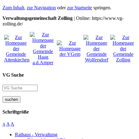
Zum Inhalt
,
zur Navigation
oder
zur Startseite
springen.
Verwaltungsgemeinschaft Zolling
| Online: https://www.vg-
zolling.de/
VG Suche
suchen
Schriftgröße
A
A
A
Rathaus - Verwaltung