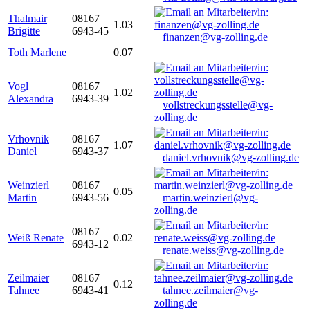
Thalmair
08167
1.03
Brigitte
6943-45
finanzen@vg-zolling.de
Toth Marlene
0.07
Vogl
08167
1.02
Alexandra
6943-39
vollstreckungsstelle@vg-
zolling.de
Vrhovnik
08167
1.07
Daniel
6943-37
daniel.vrhovnik@vg-zolling.de
Weinzierl
08167
0.05
Martin
6943-56
martin.weinzierl@vg-
zolling.de
08167
Weiß Renate
0.02
6943-12
renate.weiss@vg-zolling.de
Zeilmaier
08167
0.12
Tahnee
6943-41
tahnee.zeilmaier@vg-
zolling.de