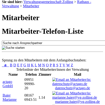
Sie sind hier:
Verwaltungsgemeinschaft Zolling
>
Rathaus -
Verwaltung
>
Mitarbeiter
Mitarbeiter
Mitarbeiter-Telefon-Liste
Sprung zu den Mitarbeitern mit dem Anfangsbuchstaben:
a
B
D
E
F
G
H
K
L
M
N
O
P
R
S
T
V
W
Z
Telefonliste der Mitarbeiter/innen der Verwaltung
Name
Telefon
Zimmer
Mail
09951
actago
99990-
GmbH
20
datenschutz@actago.de
Baier
08167
1.14
Marianne
6943-51
marianne.baier@vg-zolling.de