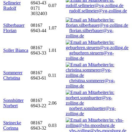
Sellmeier
6943-43
0.07
Rudolf
0171
rudolf.sellmeier@vg-zolling.de
3032403
Silberbauer
08167
1.07
Florian
6943-44
florian.silberbauer@vg-
zolling.de
08167
Soller Bianca
1.01
6943-33
gebuehren.steuern@vg-
zolling.de
Sommerer
08167
0.11
Christina
6943-61
christina.sommerer@vg-
zolling.de
Sonnhütter
08167
2.06
Norbert
6943-22
norbert.sonnhuetter@vg-
zolling.de
Steinecke
08167
0.03
Corinna
6943-32
vhs-zolling@vhs-moosburg.de