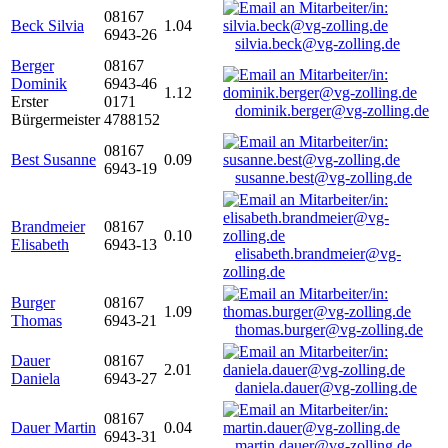
08167
Beck Silvia
1.04
6943-26
silvia.beck@vg-zolling.de
Berger
08167
Dominik
6943-46
1.12
Erster
0171
dominik.berger@vg-zolling.de
Bürgermeister
4788152
08167
Best Susanne
0.09
6943-19
susanne.best@vg-zolling.de
Brandmeier
08167
0.10
Elisabeth
6943-13
elisabeth.brandmeier@vg-
zolling.de
Burger
08167
1.09
Thomas
6943-21
thomas.burger@vg-zolling.de
Dauer
08167
2.01
Daniela
6943-27
daniela.dauer@vg-zolling.de
08167
Dauer Martin
0.04
6943-31
martin.dauer@vg-zolling.de