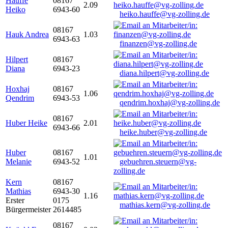
Hauffe
08167
2.09
Heiko
6943-60
heiko.hauffe@vg-zolling.de
08167
Hauk Andrea
1.03
6943-63
finanzen@vg-zolling.de
Hilpert
08167
Diana
6943-23
diana.hilpert@vg-zolling.de
Hoxhaj
08167
1.06
Qendrim
6943-53
qendrim.hoxhaj@vg-zolling.de
08167
Huber Heike
2.01
6943-66
heike.huber@vg-zolling.de
Huber
08167
1.01
Melanie
6943-52
gebuehren.steuern@vg-
zolling.de
Kern
08167
Mathias
6943-30
1.16
Erster
0175
mathias.kern@vg-zolling.de
Bürgermeister
2614485
08167