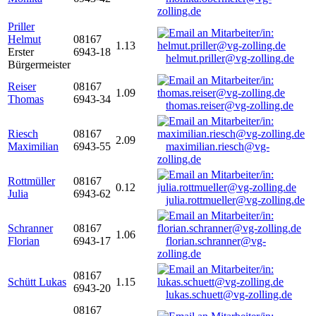
zolling.de
Priller
Helmut
08167
1.13
Erster
6943-18
helmut.priller@vg-zolling.de
Bürgermeister
Reiser
08167
1.09
Thomas
6943-34
thomas.reiser@vg-zolling.de
Riesch
08167
2.09
Maximilian
6943-55
maximilian.riesch@vg-
zolling.de
Rottmüller
08167
0.12
Julia
6943-62
julia.rottmueller@vg-zolling.de
Schranner
08167
1.06
Florian
6943-17
florian.schranner@vg-
zolling.de
08167
Schütt Lukas
1.15
6943-20
lukas.schuett@vg-zolling.de
08167