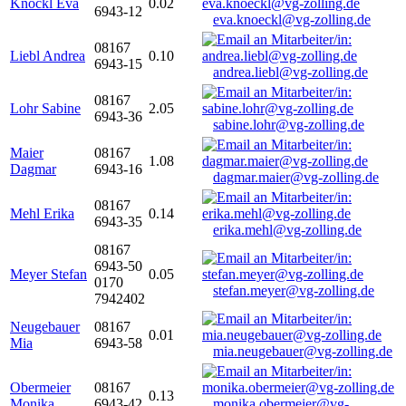
Knöckl Eva
0.02
6943-12
eva.knoeckl@vg-zolling.de
08167
Liebl Andrea
0.10
6943-15
andrea.liebl@vg-zolling.de
08167
Lohr Sabine
2.05
6943-36
sabine.lohr@vg-zolling.de
Maier
08167
1.08
Dagmar
6943-16
dagmar.maier@vg-zolling.de
08167
Mehl Erika
0.14
6943-35
erika.mehl@vg-zolling.de
08167
6943-50
Meyer Stefan
0.05
0170
stefan.meyer@vg-zolling.de
7942402
Neugebauer
08167
0.01
Mia
6943-58
mia.neugebauer@vg-zolling.de
Obermeier
08167
0.13
Monika
6943-42
monika.obermeier@vg-