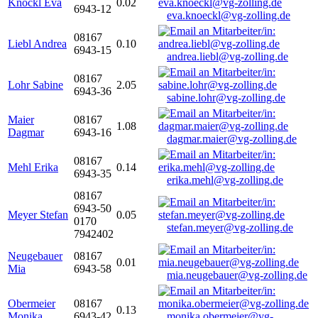
Knöckl Eva
0.02
6943-12
eva.knoeckl@vg-zolling.de
08167
Liebl Andrea
0.10
6943-15
andrea.liebl@vg-zolling.de
08167
Lohr Sabine
2.05
6943-36
sabine.lohr@vg-zolling.de
Maier
08167
1.08
Dagmar
6943-16
dagmar.maier@vg-zolling.de
08167
Mehl Erika
0.14
6943-35
erika.mehl@vg-zolling.de
08167
6943-50
Meyer Stefan
0.05
0170
stefan.meyer@vg-zolling.de
7942402
Neugebauer
08167
0.01
Mia
6943-58
mia.neugebauer@vg-zolling.de
Obermeier
08167
0.13
Monika
6943-42
monika.obermeier@vg-