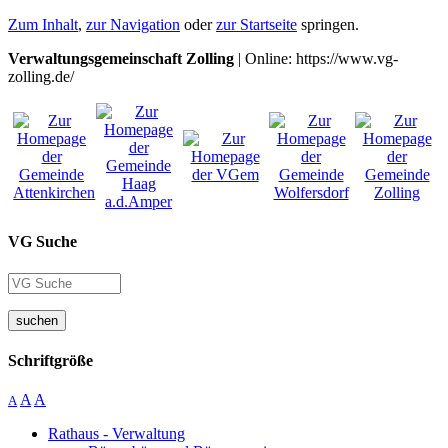
Zum Inhalt
,
zur Navigation
oder
zur Startseite
springen.
Verwaltungsgemeinschaft Zolling
| Online: https://www.vg-
zolling.de/
VG Suche
suchen
Schriftgröße
A
A
A
Rathaus - Verwaltung