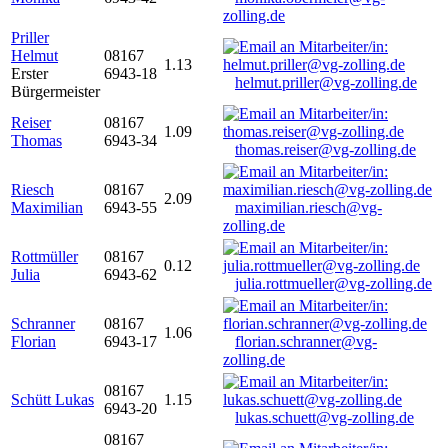
zolling.de
Priller
Helmut
08167
1.13
Erster
6943-18
helmut.priller@vg-zolling.de
Bürgermeister
Reiser
08167
1.09
Thomas
6943-34
thomas.reiser@vg-zolling.de
Riesch
08167
2.09
Maximilian
6943-55
maximilian.riesch@vg-
zolling.de
Rottmüller
08167
0.12
Julia
6943-62
julia.rottmueller@vg-zolling.de
Schranner
08167
1.06
Florian
6943-17
florian.schranner@vg-
zolling.de
08167
Schütt Lukas
1.15
6943-20
lukas.schuett@vg-zolling.de
08167