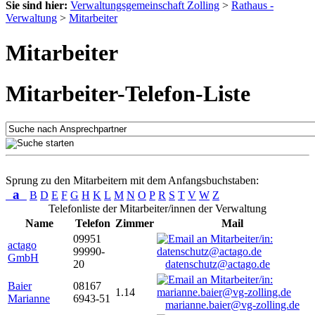
Sie sind hier:
Verwaltungsgemeinschaft Zolling
>
Rathaus -
Verwaltung
>
Mitarbeiter
Mitarbeiter
Mitarbeiter-Telefon-Liste
Sprung zu den Mitarbeitern mit dem Anfangsbuchstaben:
a
B
D
E
F
G
H
K
L
M
N
O
P
R
S
T
V
W
Z
Telefonliste der Mitarbeiter/innen der Verwaltung
Name
Telefon
Zimmer
Mail
09951
actago
99990-
GmbH
20
datenschutz@actago.de
Baier
08167
1.14
Marianne
6943-51
marianne.baier@vg-zolling.de