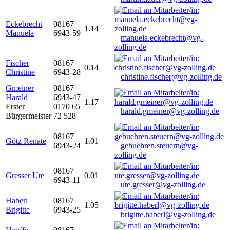
Eckebrecht
08167
1.14
Manuela
6943-59
manuela.eckebrecht@vg-
zolling.de
Fischer
08167
0.14
Christine
6943-28
christine.fischer@vg-zolling.de
Gmeiner
08167
Harald
6943-47
1.17
Erster
0170 65
harald.gmeiner@vg-zolling.de
Bürgermeister
72 528
08167
Götz Renate
1.01
6943-24
gebuehren.steuern@vg-
zolling.de
08167
Gresser Ute
0.01
6943-11
ute.gresser@vg-zolling.de
Haberl
08167
1.05
Brigitte
6943-25
brigitte.haberl@vg-zolling.de