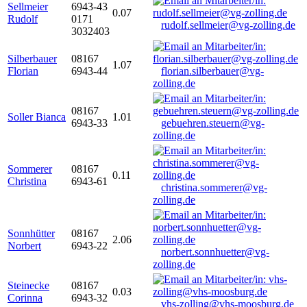
Sellmeier
6943-43
0.07
Rudolf
0171
rudolf.sellmeier@vg-zolling.de
3032403
Silberbauer
08167
1.07
Florian
6943-44
florian.silberbauer@vg-
zolling.de
08167
Soller Bianca
1.01
6943-33
gebuehren.steuern@vg-
zolling.de
Sommerer
08167
0.11
Christina
6943-61
christina.sommerer@vg-
zolling.de
Sonnhütter
08167
2.06
Norbert
6943-22
norbert.sonnhuetter@vg-
zolling.de
Steinecke
08167
0.03
Corinna
6943-32
vhs-zolling@vhs-moosburg.de