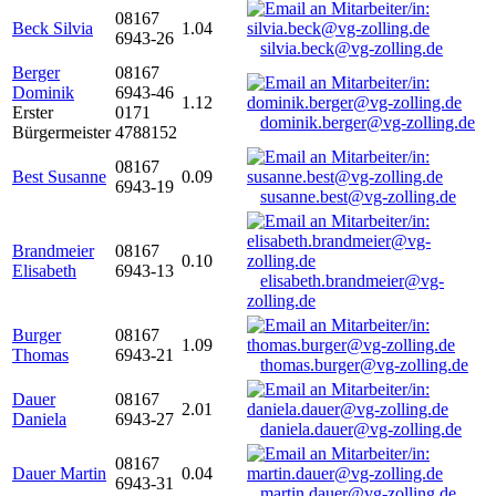
08167
Beck Silvia
1.04
6943-26
silvia.beck@vg-zolling.de
Berger
08167
Dominik
6943-46
1.12
Erster
0171
dominik.berger@vg-zolling.de
Bürgermeister
4788152
08167
Best Susanne
0.09
6943-19
susanne.best@vg-zolling.de
Brandmeier
08167
0.10
Elisabeth
6943-13
elisabeth.brandmeier@vg-
zolling.de
Burger
08167
1.09
Thomas
6943-21
thomas.burger@vg-zolling.de
Dauer
08167
2.01
Daniela
6943-27
daniela.dauer@vg-zolling.de
08167
Dauer Martin
0.04
6943-31
martin.dauer@vg-zolling.de