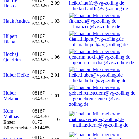
Hauffe
08167
2.09
Heiko
6943-60
heiko.hauffe@vg-zolling.de
08167
Hauk Andrea
1.03
6943-63
finanzen@vg-zolling.de
Hilpert
08167
Diana
6943-23
diana.hilpert@vg-zolling.de
Hoxhaj
08167
1.06
Qendrim
6943-53
qendrim.hoxhaj@vg-zolling.de
08167
Huber Heike
2.01
6943-66
heike.huber@vg-zolling.de
Huber
08167
1.01
Melanie
6943-52
gebuehren.steuern@vg-
zolling.de
Kern
08167
Mathias
6943-30
1.16
Erster
0175
mathias.kern@vg-zolling.de
Bürgermeister
2614485
08167