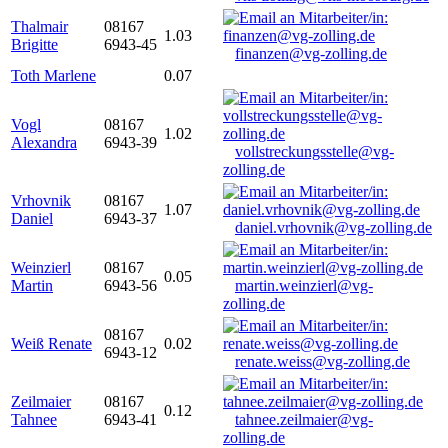
Thalmair
08167
1.03
Brigitte
6943-45
finanzen@vg-zolling.de
Toth Marlene
0.07
Vogl
08167
1.02
Alexandra
6943-39
vollstreckungsstelle@vg-
zolling.de
Vrhovnik
08167
1.07
Daniel
6943-37
daniel.vrhovnik@vg-zolling.de
Weinzierl
08167
0.05
Martin
6943-56
martin.weinzierl@vg-
zolling.de
08167
Weiß Renate
0.02
6943-12
renate.weiss@vg-zolling.de
Zeilmaier
08167
0.12
Tahnee
6943-41
tahnee.zeilmaier@vg-
zolling.de