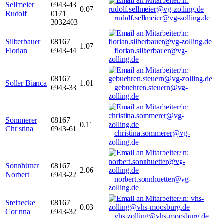
Sellmeier
6943-43
0.07
Rudolf
0171
rudolf.sellmeier@vg-zolling.de
3032403
Silberbauer
08167
1.07
Florian
6943-44
florian.silberbauer@vg-
zolling.de
08167
Soller Bianca
1.01
6943-33
gebuehren.steuern@vg-
zolling.de
Sommerer
08167
0.11
Christina
6943-61
christina.sommerer@vg-
zolling.de
Sonnhütter
08167
2.06
Norbert
6943-22
norbert.sonnhuetter@vg-
zolling.de
Steinecke
08167
0.03
Corinna
6943-32
vhs-zolling@vhs-moosburg.de