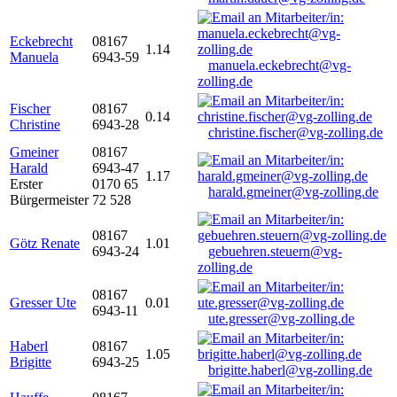
Eckebrecht
08167
1.14
Manuela
6943-59
manuela.eckebrecht@vg-
zolling.de
Fischer
08167
0.14
Christine
6943-28
christine.fischer@vg-zolling.de
Gmeiner
08167
Harald
6943-47
1.17
Erster
0170 65
harald.gmeiner@vg-zolling.de
Bürgermeister
72 528
08167
Götz Renate
1.01
6943-24
gebuehren.steuern@vg-
zolling.de
08167
Gresser Ute
0.01
6943-11
ute.gresser@vg-zolling.de
Haberl
08167
1.05
Brigitte
6943-25
brigitte.haberl@vg-zolling.de