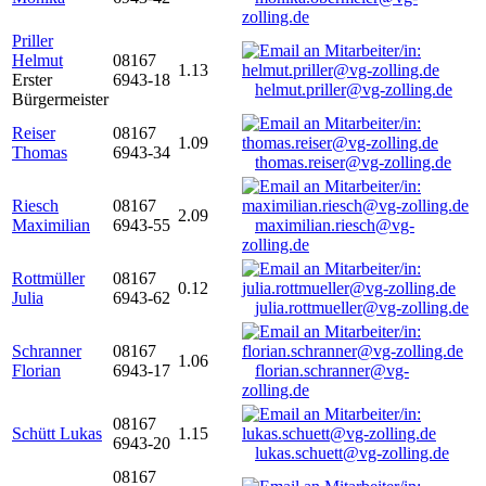
zolling.de
Priller
Helmut
08167
1.13
Erster
6943-18
helmut.priller@vg-zolling.de
Bürgermeister
Reiser
08167
1.09
Thomas
6943-34
thomas.reiser@vg-zolling.de
Riesch
08167
2.09
Maximilian
6943-55
maximilian.riesch@vg-
zolling.de
Rottmüller
08167
0.12
Julia
6943-62
julia.rottmueller@vg-zolling.de
Schranner
08167
1.06
Florian
6943-17
florian.schranner@vg-
zolling.de
08167
Schütt Lukas
1.15
6943-20
lukas.schuett@vg-zolling.de
08167