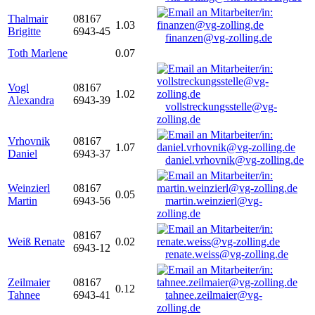
Thalmair
08167
1.03
Brigitte
6943-45
finanzen@vg-zolling.de
Toth Marlene
0.07
Vogl
08167
1.02
Alexandra
6943-39
vollstreckungsstelle@vg-
zolling.de
Vrhovnik
08167
1.07
Daniel
6943-37
daniel.vrhovnik@vg-zolling.de
Weinzierl
08167
0.05
Martin
6943-56
martin.weinzierl@vg-
zolling.de
08167
Weiß Renate
0.02
6943-12
renate.weiss@vg-zolling.de
Zeilmaier
08167
0.12
Tahnee
6943-41
tahnee.zeilmaier@vg-
zolling.de