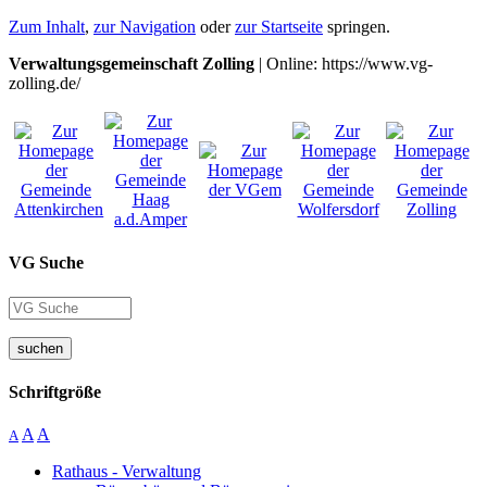
Zum Inhalt
,
zur Navigation
oder
zur Startseite
springen.
Verwaltungsgemeinschaft Zolling
| Online: https://www.vg-
zolling.de/
VG Suche
suchen
Schriftgröße
A
A
A
Rathaus - Verwaltung