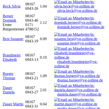
08167
Beck Silvia
1.04
6943-26
silvia.beck@vg-zolling.de
Berger
08167
Dominik
6943-46
1.12
Erster
0171
dominik.berger@vg-zolling.de
Bürgermeister
4788152
08167
Best Susanne
0.09
6943-19
susanne.best@vg-zolling.de
Brandmeier
08167
0.10
Elisabeth
6943-13
elisabeth.brandmeier@vg-
zolling.de
Burger
08167
1.09
Thomas
6943-21
thomas.burger@vg-zolling.de
Dauer
08167
2.01
Daniela
6943-27
daniela.dauer@vg-zolling.de
08167
Dauer Martin
0.04
6943-31
martin.dauer@vg-zolling.de