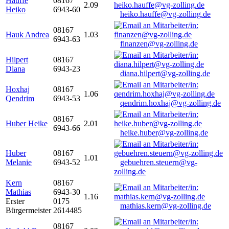
Hauffe
08167
2.09
Heiko
6943-60
heiko.hauffe@vg-zolling.de
08167
Hauk Andrea
1.03
6943-63
finanzen@vg-zolling.de
Hilpert
08167
Diana
6943-23
diana.hilpert@vg-zolling.de
Hoxhaj
08167
1.06
Qendrim
6943-53
qendrim.hoxhaj@vg-zolling.de
08167
Huber Heike
2.01
6943-66
heike.huber@vg-zolling.de
Huber
08167
1.01
Melanie
6943-52
gebuehren.steuern@vg-
zolling.de
Kern
08167
Mathias
6943-30
1.16
Erster
0175
mathias.kern@vg-zolling.de
Bürgermeister
2614485
08167