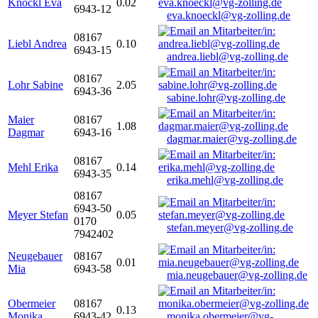
Knöckl Eva
0.02
6943-12
eva.knoeckl@vg-zolling.de
08167
Liebl Andrea
0.10
6943-15
andrea.liebl@vg-zolling.de
08167
Lohr Sabine
2.05
6943-36
sabine.lohr@vg-zolling.de
Maier
08167
1.08
Dagmar
6943-16
dagmar.maier@vg-zolling.de
08167
Mehl Erika
0.14
6943-35
erika.mehl@vg-zolling.de
08167
6943-50
Meyer Stefan
0.05
0170
stefan.meyer@vg-zolling.de
7942402
Neugebauer
08167
0.01
Mia
6943-58
mia.neugebauer@vg-zolling.de
Obermeier
08167
0.13
Monika
6943-42
monika.obermeier@vg-