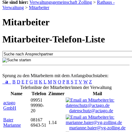
Sie sind hier:
Verwaltungsgemeinschaft Zolling
>
Rathaus -
Verwaltung
>
Mitarbeiter
Mitarbeiter
Mitarbeiter-Telefon-Liste
Sprung zu den Mitarbeitern mit dem Anfangsbuchstaben:
a
B
D
E
F
G
H
K
L
M
N
O
P
R
S
T
V
W
Z
Telefonliste der Mitarbeiter/innen der Verwaltung
Name
Telefon
Zimmer
Mail
09951
actago
99990-
GmbH
20
datenschutz@actago.de
Baier
08167
1.14
Marianne
6943-51
marianne.baier@vg-zolling.de