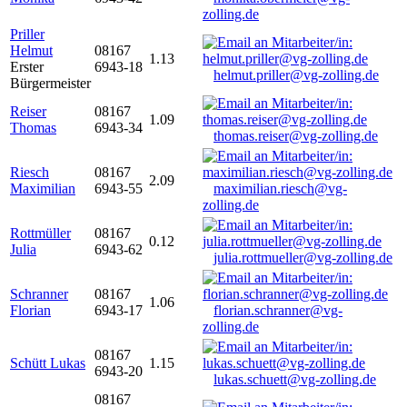
zolling.de
Priller
Helmut
08167
1.13
Erster
6943-18
helmut.priller@vg-zolling.de
Bürgermeister
Reiser
08167
1.09
Thomas
6943-34
thomas.reiser@vg-zolling.de
Riesch
08167
2.09
Maximilian
6943-55
maximilian.riesch@vg-
zolling.de
Rottmüller
08167
0.12
Julia
6943-62
julia.rottmueller@vg-zolling.de
Schranner
08167
1.06
Florian
6943-17
florian.schranner@vg-
zolling.de
08167
Schütt Lukas
1.15
6943-20
lukas.schuett@vg-zolling.de
08167