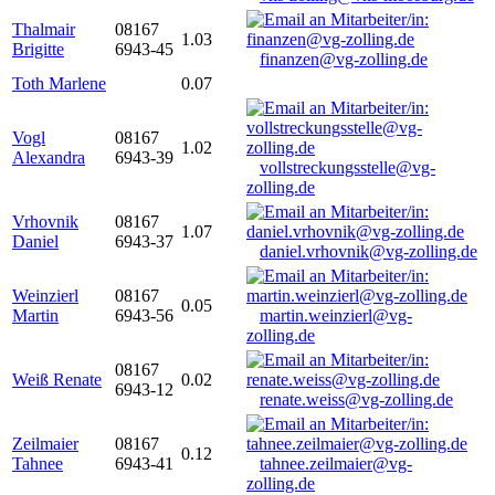
Thalmair
08167
1.03
Brigitte
6943-45
finanzen@vg-zolling.de
Toth Marlene
0.07
Vogl
08167
1.02
Alexandra
6943-39
vollstreckungsstelle@vg-
zolling.de
Vrhovnik
08167
1.07
Daniel
6943-37
daniel.vrhovnik@vg-zolling.de
Weinzierl
08167
0.05
Martin
6943-56
martin.weinzierl@vg-
zolling.de
08167
Weiß Renate
0.02
6943-12
renate.weiss@vg-zolling.de
Zeilmaier
08167
0.12
Tahnee
6943-41
tahnee.zeilmaier@vg-
zolling.de