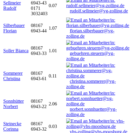
Sellmeier
6943-43
0.07
Rudolf
0171
rudolf.sellmeier@vg-zolling.de
3032403
Silberbauer
08167
1.07
Florian
6943-44
florian.silberbauer@vg-
zolling.de
08167
Soller Bianca
1.01
6943-33
gebuehren.steuern@vg-
zolling.de
Sommerer
08167
0.11
Christina
6943-61
christina.sommerer@vg-
zolling.de
Sonnhütter
08167
2.06
Norbert
6943-22
norbert.sonnhuetter@vg-
zolling.de
Steinecke
08167
0.03
Corinna
6943-32
vhs-zolling@vhs-moosburg.de