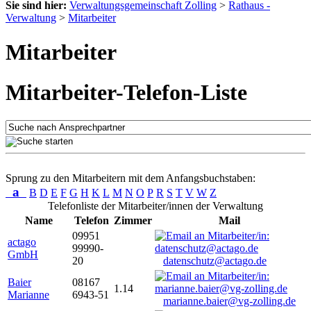
Sie sind hier:
Verwaltungsgemeinschaft Zolling
>
Rathaus -
Verwaltung
>
Mitarbeiter
Mitarbeiter
Mitarbeiter-Telefon-Liste
Sprung zu den Mitarbeitern mit dem Anfangsbuchstaben:
a
B
D
E
F
G
H
K
L
M
N
O
P
R
S
T
V
W
Z
Telefonliste der Mitarbeiter/innen der Verwaltung
Name
Telefon
Zimmer
Mail
09951
actago
99990-
GmbH
20
datenschutz@actago.de
Baier
08167
1.14
Marianne
6943-51
marianne.baier@vg-zolling.de