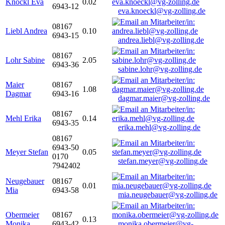
Knöckl Eva
0.02
6943-12
eva.knoeckl@vg-zolling.de
08167
Liebl Andrea
0.10
6943-15
andrea.liebl@vg-zolling.de
08167
Lohr Sabine
2.05
6943-36
sabine.lohr@vg-zolling.de
Maier
08167
1.08
Dagmar
6943-16
dagmar.maier@vg-zolling.de
08167
Mehl Erika
0.14
6943-35
erika.mehl@vg-zolling.de
08167
6943-50
Meyer Stefan
0.05
0170
stefan.meyer@vg-zolling.de
7942402
Neugebauer
08167
0.01
Mia
6943-58
mia.neugebauer@vg-zolling.de
Obermeier
08167
0.13
Monika
6943-42
monika.obermeier@vg-