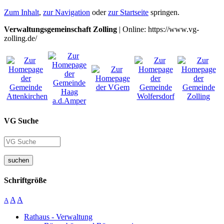
Zum Inhalt
,
zur Navigation
oder
zur Startseite
springen.
Verwaltungsgemeinschaft Zolling
| Online: https://www.vg-
zolling.de/
VG Suche
suchen
Schriftgröße
A
A
A
Rathaus - Verwaltung