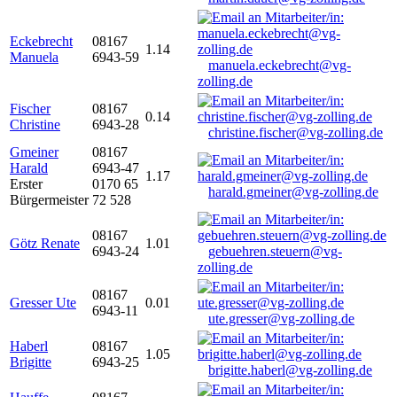
Eckebrecht
08167
1.14
Manuela
6943-59
manuela.eckebrecht@vg-
zolling.de
Fischer
08167
0.14
Christine
6943-28
christine.fischer@vg-zolling.de
Gmeiner
08167
Harald
6943-47
1.17
Erster
0170 65
harald.gmeiner@vg-zolling.de
Bürgermeister
72 528
08167
Götz Renate
1.01
6943-24
gebuehren.steuern@vg-
zolling.de
08167
Gresser Ute
0.01
6943-11
ute.gresser@vg-zolling.de
Haberl
08167
1.05
Brigitte
6943-25
brigitte.haberl@vg-zolling.de