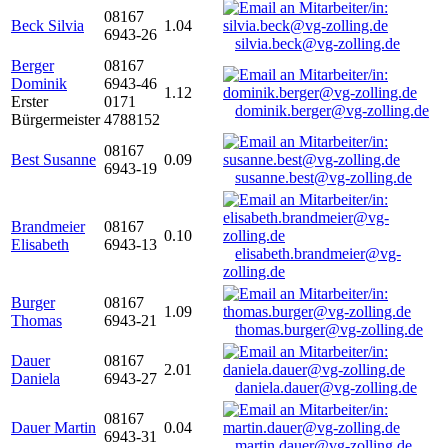
08167
Beck Silvia
1.04
6943-26
silvia.beck@vg-zolling.de
Berger
08167
Dominik
6943-46
1.12
Erster
0171
dominik.berger@vg-zolling.de
Bürgermeister
4788152
08167
Best Susanne
0.09
6943-19
susanne.best@vg-zolling.de
Brandmeier
08167
0.10
Elisabeth
6943-13
elisabeth.brandmeier@vg-
zolling.de
Burger
08167
1.09
Thomas
6943-21
thomas.burger@vg-zolling.de
Dauer
08167
2.01
Daniela
6943-27
daniela.dauer@vg-zolling.de
08167
Dauer Martin
0.04
6943-31
martin.dauer@vg-zolling.de