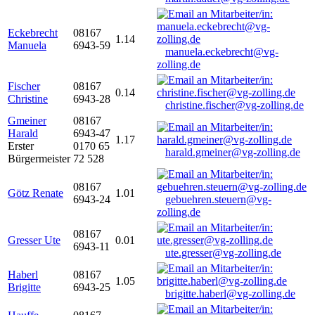
Eckebrecht
08167
1.14
Manuela
6943-59
manuela.eckebrecht@vg-
zolling.de
Fischer
08167
0.14
Christine
6943-28
christine.fischer@vg-zolling.de
Gmeiner
08167
Harald
6943-47
1.17
Erster
0170 65
harald.gmeiner@vg-zolling.de
Bürgermeister
72 528
08167
Götz Renate
1.01
6943-24
gebuehren.steuern@vg-
zolling.de
08167
Gresser Ute
0.01
6943-11
ute.gresser@vg-zolling.de
Haberl
08167
1.05
Brigitte
6943-25
brigitte.haberl@vg-zolling.de