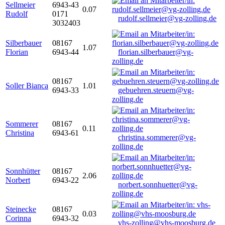
Sellmeier
6943-43
0.07
Rudolf
0171
rudolf.sellmeier@vg-zolling.de
3032403
Silberbauer
08167
1.07
Florian
6943-44
florian.silberbauer@vg-
zolling.de
08167
Soller Bianca
1.01
6943-33
gebuehren.steuern@vg-
zolling.de
Sommerer
08167
0.11
Christina
6943-61
christina.sommerer@vg-
zolling.de
Sonnhütter
08167
2.06
Norbert
6943-22
norbert.sonnhuetter@vg-
zolling.de
Steinecke
08167
0.03
Corinna
6943-32
vhs-zolling@vhs-moosburg.de