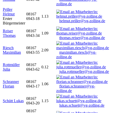
zolling.de
Priller
Helmut
08167
1.13
Erster
6943-18
helmut.priller@vg-zolling.de
Bürgermeister
Reiser
08167
1.09
Thomas
6943-34
thomas.reiser@vg-zolling.de
Riesch
08167
2.09
Maximilian
6943-55
maximilian.riesch@vg-
zolling.de
Rottmüller
08167
0.12
Julia
6943-62
julia.rottmueller@vg-zolling.de
Schranner
08167
1.06
Florian
6943-17
florian.schranner@vg-
zolling.de
08167
Schütt Lukas
1.15
6943-20
lukas.schuett@vg-zolling.de
08167