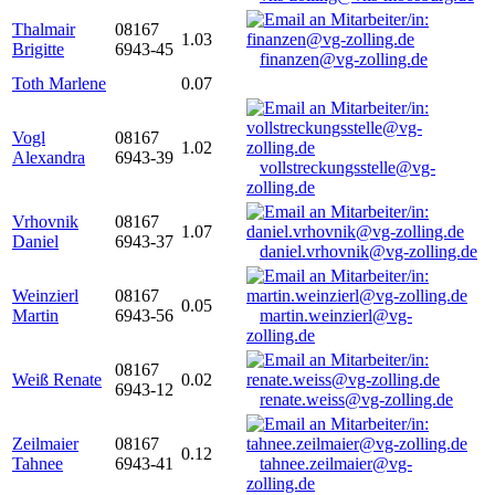
Thalmair
08167
1.03
Brigitte
6943-45
finanzen@vg-zolling.de
Toth Marlene
0.07
Vogl
08167
1.02
Alexandra
6943-39
vollstreckungsstelle@vg-
zolling.de
Vrhovnik
08167
1.07
Daniel
6943-37
daniel.vrhovnik@vg-zolling.de
Weinzierl
08167
0.05
Martin
6943-56
martin.weinzierl@vg-
zolling.de
08167
Weiß Renate
0.02
6943-12
renate.weiss@vg-zolling.de
Zeilmaier
08167
0.12
Tahnee
6943-41
tahnee.zeilmaier@vg-
zolling.de