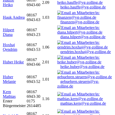
Hauffe
08167
2.09
Heiko
6943-60
heiko.hauffe@vg-zolling.de
08167
Hauk Andrea
1.03
6943-63
finanzen@vg-zolling.de
Hilpert
08167
Diana
6943-23
diana.hilpert@vg-zolling.de
Hoxhaj
08167
1.06
Qendrim
6943-53
qendrim.hoxhaj@vg-zolling.de
08167
Huber Heike
2.01
6943-66
heike.huber@vg-zolling.de
Huber
08167
1.01
Melanie
6943-52
gebuehren.steuern@vg-
zolling.de
Kern
08167
Mathias
6943-30
1.16
Erster
0175
mathias.kern@vg-zolling.de
Bürgermeister
2614485
08167