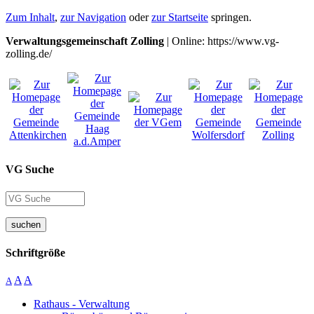
Zum Inhalt
,
zur Navigation
oder
zur Startseite
springen.
Verwaltungsgemeinschaft Zolling
| Online: https://www.vg-
zolling.de/
VG Suche
suchen
Schriftgröße
A
A
A
Rathaus - Verwaltung