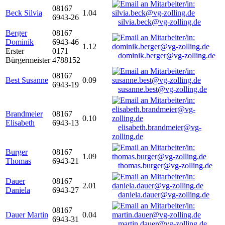
08167
Beck Silvia
1.04
6943-26
silvia.beck@vg-zolling.de
Berger
08167
Dominik
6943-46
1.12
Erster
0171
dominik.berger@vg-zolling.de
Bürgermeister
4788152
08167
Best Susanne
0.09
6943-19
susanne.best@vg-zolling.de
Brandmeier
08167
0.10
Elisabeth
6943-13
elisabeth.brandmeier@vg-
zolling.de
Burger
08167
1.09
Thomas
6943-21
thomas.burger@vg-zolling.de
Dauer
08167
2.01
Daniela
6943-27
daniela.dauer@vg-zolling.de
08167
Dauer Martin
0.04
6943-31
martin.dauer@vg-zolling.de