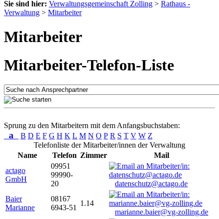
Sie sind hier:
Verwaltungsgemeinschaft Zolling
>
Rathaus -
Verwaltung
>
Mitarbeiter
Mitarbeiter
Mitarbeiter-Telefon-Liste
Sprung zu den Mitarbeitern mit dem Anfangsbuchstaben:
a
B
D
E
F
G
H
K
L
M
N
O
P
R
S
T
V
W
Z
Telefonliste der Mitarbeiter/innen der Verwaltung
Name
Telefon
Zimmer
Mail
09951
actago
99990-
GmbH
20
datenschutz@actago.de
Baier
08167
1.14
Marianne
6943-51
marianne.baier@vg-zolling.de