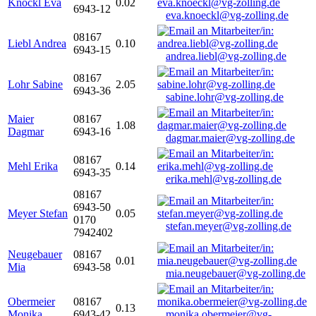
Knöckl Eva
0.02
6943-12
eva.knoeckl@vg-zolling.de
08167
Liebl Andrea
0.10
6943-15
andrea.liebl@vg-zolling.de
08167
Lohr Sabine
2.05
6943-36
sabine.lohr@vg-zolling.de
Maier
08167
1.08
Dagmar
6943-16
dagmar.maier@vg-zolling.de
08167
Mehl Erika
0.14
6943-35
erika.mehl@vg-zolling.de
08167
6943-50
Meyer Stefan
0.05
0170
stefan.meyer@vg-zolling.de
7942402
Neugebauer
08167
0.01
Mia
6943-58
mia.neugebauer@vg-zolling.de
Obermeier
08167
0.13
Monika
6943-42
monika.obermeier@vg-