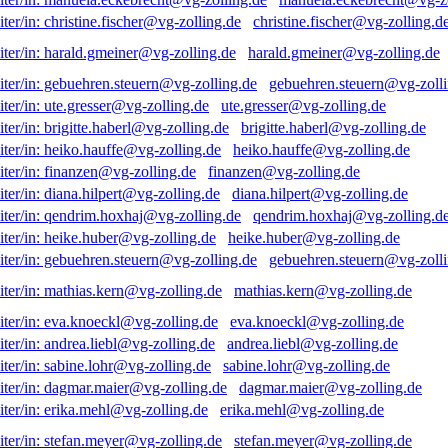
christine.fischer@vg-zolling.d
harald.gmeiner@vg-zolling.de
gebuehren.steuern@vg-zolli
ute.gresser@vg-zolling.de
brigitte.haberl@vg-zolling.de
heiko.hauffe@vg-zolling.de
finanzen@vg-zolling.de
diana.hilpert@vg-zolling.de
qendrim.hoxhaj@vg-zolling.d
heike.huber@vg-zolling.de
gebuehren.steuern@vg-zolli
mathias.kern@vg-zolling.de
eva.knoeckl@vg-zolling.de
andrea.liebl@vg-zolling.de
sabine.lohr@vg-zolling.de
dagmar.maier@vg-zolling.de
erika.mehl@vg-zolling.de
stefan.meyer@vg-zolling.de