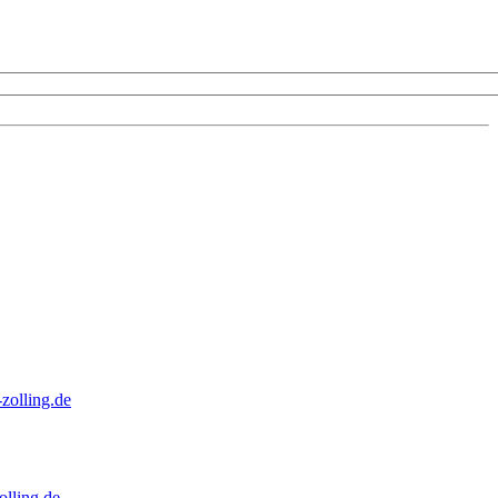
zolling.de
lling.de