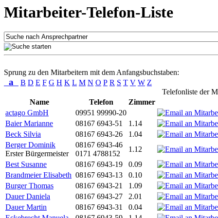
Mitarbeiter-Telefon-Liste
Sprung zu den Mitarbeitern mit dem Anfangsbuchstaben:
a
B
D
E
F
G
H
K
L
M
N
O
P
R
S
T
V
W
Z
Telefonliste der M
Name
Telefon
Zimmer
actago GmbH
09951 99990-20
Baier Marianne
08167 6943-51
1.14
Beck Silvia
08167 6943-26
1.04
Berger Dominik
08167 6943-46
1.12
Erster Bürgermeister
0171 4788152
Best Susanne
08167 6943-19
0.09
Brandmeier Elisabeth
08167 6943-13
0.10
Burger Thomas
08167 6943-21
1.09
Dauer Daniela
08167 6943-27
2.01
Dauer Martin
08167 6943-31
0.04
Eckebrecht Manuela
08167 6943-59
1.14