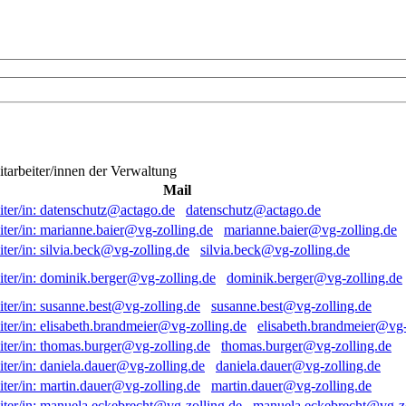
itarbeiter/innen der Verwaltung
Mail
datenschutz@actago.de
marianne.baier@vg-zolling.de
silvia.beck@vg-zolling.de
dominik.berger@vg-zolling.de
susanne.best@vg-zolling.de
elisabeth.brandmeier@vg-
thomas.burger@vg-zolling.de
daniela.dauer@vg-zolling.de
martin.dauer@vg-zolling.de
manuela.eckebrecht@vg-zo