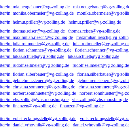
mia.neugebauer@vg-zolling.d
monika.obermeier@vg-zolli
helmut.priller@vg-zolling.de
thomas.reiser@vg-zolling.de
maximilian.riesch@vg-zollin
julia.rottmueller@vg-zolling.d
florian.schranner@vg-zolling
lukas.schuett@vg-zolling.de
rudolf.sellmeier@vg-zolling.de
florian.silberbauer@vg-zolli
gebuehren.steuern@vg-zolli
christina.sommerer@vg-zol
norbert.sonnhuetter@vg-zo
vhs-zolling@vhs-moosburg.de
finanzen@vg-zolling.de
vollstreckungsstelle@vg-zo
daniel.vrhovnik@vg-zolling.d