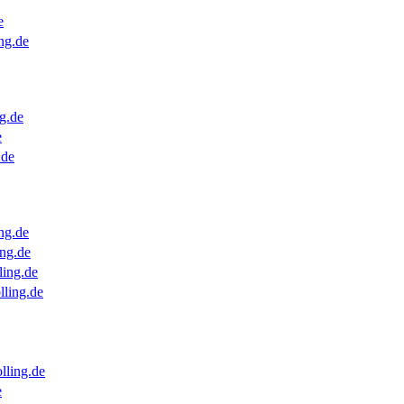
e
ng.de
g.de
e
.de
ng.de
ng.de
ling.de
lling.de
lling.de
e