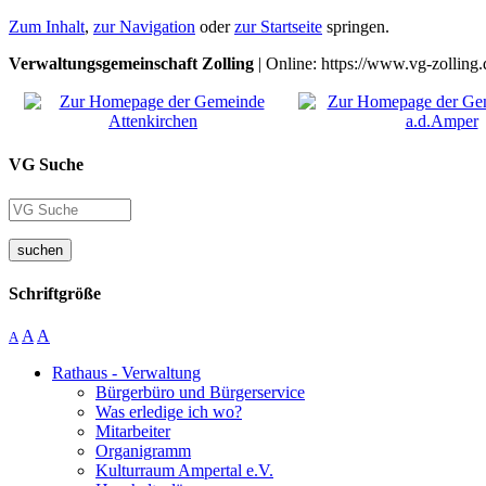
Zum Inhalt
,
zur Navigation
oder
zur Startseite
springen.
Verwaltungsgemeinschaft Zolling
| Online: https://www.vg-zolling.
VG Suche
suchen
Schriftgröße
A
A
A
Rathaus - Verwaltung
Bürgerbüro und Bürgerservice
Was erledige ich wo?
Mitarbeiter
Organigramm
Kulturraum Ampertal e.V.