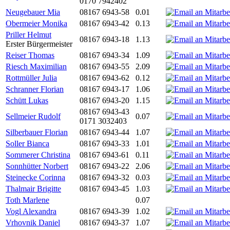
0170 7942402
Neugebauer Mia
08167 6943-58
0.01
Obermeier Monika
08167 6943-42
0.13
Priller Helmut
08167 6943-18
1.13
Erster Bürgermeister
Reiser Thomas
08167 6943-34
1.09
Riesch Maximilian
08167 6943-55
2.09
Rottmüller Julia
08167 6943-62
0.12
Schranner Florian
08167 6943-17
1.06
Schütt Lukas
08167 6943-20
1.15
08167 6943-43
Sellmeier Rudolf
0.07
0171 3032403
Silberbauer Florian
08167 6943-44
1.07
Soller Bianca
08167 6943-33
1.01
Sommerer Christina
08167 6943-61
0.11
Sonnhütter Norbert
08167 6943-22
2.06
Steinecke Corinna
08167 6943-32
0.03
Thalmair Brigitte
08167 6943-45
1.03
Toth Marlene
0.07
Vogl Alexandra
08167 6943-39
1.02
Vrhovnik Daniel
08167 6943-37
1.07