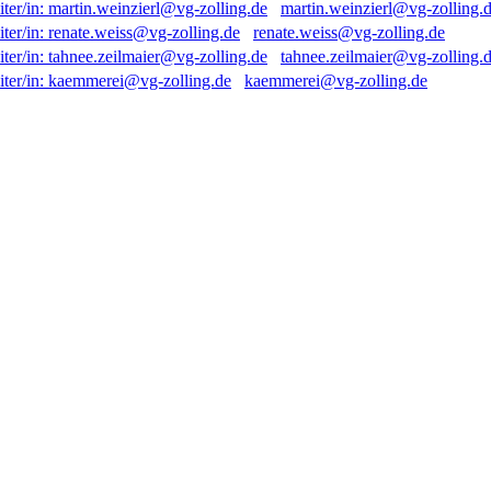
martin.weinzierl@vg-zolling.
renate.weiss@vg-zolling.de
tahnee.zeilmaier@vg-zolling.
kaemmerei@vg-zolling.de