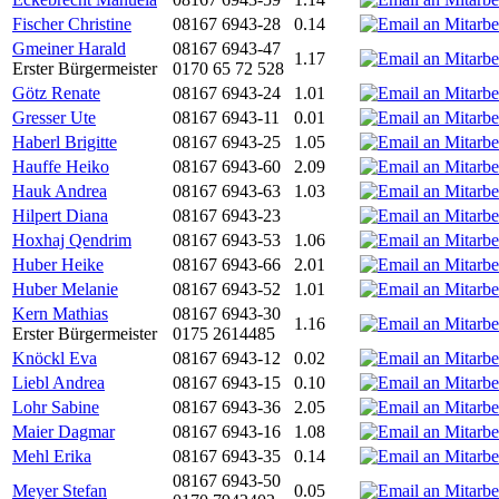
Fischer Christine
08167 6943-28
0.14
Gmeiner Harald
08167 6943-47
1.17
Erster Bürgermeister
0170 65 72 528
Götz Renate
08167 6943-24
1.01
Gresser Ute
08167 6943-11
0.01
Haberl Brigitte
08167 6943-25
1.05
Hauffe Heiko
08167 6943-60
2.09
Hauk Andrea
08167 6943-63
1.03
Hilpert Diana
08167 6943-23
Hoxhaj Qendrim
08167 6943-53
1.06
Huber Heike
08167 6943-66
2.01
Huber Melanie
08167 6943-52
1.01
Kern Mathias
08167 6943-30
1.16
Erster Bürgermeister
0175 2614485
Knöckl Eva
08167 6943-12
0.02
Liebl Andrea
08167 6943-15
0.10
Lohr Sabine
08167 6943-36
2.05
Maier Dagmar
08167 6943-16
1.08
Mehl Erika
08167 6943-35
0.14
08167 6943-50
Meyer Stefan
0.05