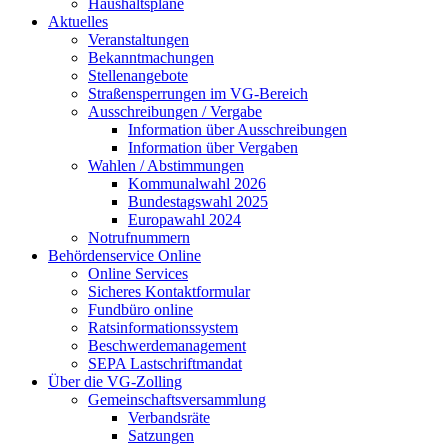
Haushaltspläne
Aktuelles
Veranstaltungen
Bekanntmachungen
Stellenangebote
Straßensperrungen im VG-Bereich
Ausschreibungen / Vergabe
Information über Ausschreibungen
Information über Vergaben
Wahlen / Abstimmungen
Kommunalwahl 2026
Bundestagswahl 2025
Europawahl 2024
Notrufnummern
Behördenservice Online
Online Services
Sicheres Kontaktformular
Fundbüro online
Ratsinformationssystem
Beschwerdemanagement
SEPA Lastschriftmandat
Über die VG-Zolling
Gemeinschaftsversammlung
Verbandsräte
Satzungen