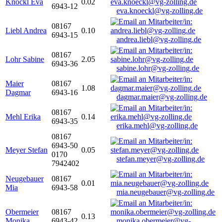
Knöckl Eva
0.02
6943-12
eva.knoeckl@vg-zolling.de
08167
Liebl Andrea
0.10
6943-15
andrea.liebl@vg-zolling.de
08167
Lohr Sabine
2.05
6943-36
sabine.lohr@vg-zolling.de
Maier
08167
1.08
Dagmar
6943-16
dagmar.maier@vg-zolling.de
08167
Mehl Erika
0.14
6943-35
erika.mehl@vg-zolling.de
08167
6943-50
Meyer Stefan
0.05
0170
stefan.meyer@vg-zolling.de
7942402
Neugebauer
08167
0.01
Mia
6943-58
mia.neugebauer@vg-zolling.de
Obermeier
08167
0.13
Monika
6943-42
monika.obermeier@vg-