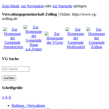
Zum Inhalt
,
zur Navigation
oder
zur Startseite
springen.
Verwaltungsgemeinschaft Zolling
| Online: https://www.vg-
zolling.de/
VG Suche
suchen
Schriftgröße
A
A
A
Rathaus - Verwaltung