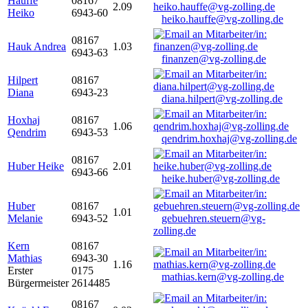
Hauffe
08167
2.09
Heiko
6943-60
heiko.hauffe@vg-zolling.de
08167
Hauk Andrea
1.03
6943-63
finanzen@vg-zolling.de
Hilpert
08167
Diana
6943-23
diana.hilpert@vg-zolling.de
Hoxhaj
08167
1.06
Qendrim
6943-53
qendrim.hoxhaj@vg-zolling.de
08167
Huber Heike
2.01
6943-66
heike.huber@vg-zolling.de
Huber
08167
1.01
Melanie
6943-52
gebuehren.steuern@vg-
zolling.de
Kern
08167
Mathias
6943-30
1.16
Erster
0175
mathias.kern@vg-zolling.de
Bürgermeister
2614485
08167