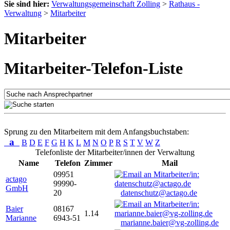
Sie sind hier:
Verwaltungsgemeinschaft Zolling
>
Rathaus -
Verwaltung
>
Mitarbeiter
Mitarbeiter
Mitarbeiter-Telefon-Liste
Sprung zu den Mitarbeitern mit dem Anfangsbuchstaben:
a
B
D
E
F
G
H
K
L
M
N
O
P
R
S
T
V
W
Z
Telefonliste der Mitarbeiter/innen der Verwaltung
Name
Telefon
Zimmer
Mail
09951
actago
99990-
GmbH
20
datenschutz@actago.de
Baier
08167
1.14
Marianne
6943-51
marianne.baier@vg-zolling.de