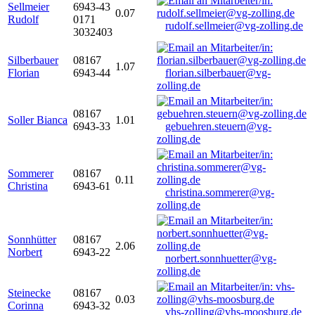
Sellmeier
6943-43
0.07
Rudolf
0171
rudolf.sellmeier@vg-zolling.de
3032403
Silberbauer
08167
1.07
Florian
6943-44
florian.silberbauer@vg-
zolling.de
08167
Soller Bianca
1.01
6943-33
gebuehren.steuern@vg-
zolling.de
Sommerer
08167
0.11
Christina
6943-61
christina.sommerer@vg-
zolling.de
Sonnhütter
08167
2.06
Norbert
6943-22
norbert.sonnhuetter@vg-
zolling.de
Steinecke
08167
0.03
Corinna
6943-32
vhs-zolling@vhs-moosburg.de