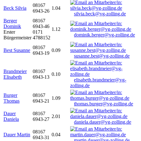
08167
Beck Silvia
1.04
6943-26
silvia.beck@vg-zolling.de
Berger
08167
Dominik
6943-46
1.12
Erster
0171
dominik.berger@vg-zolling.de
Bürgermeister
4788152
08167
Best Susanne
0.09
6943-19
susanne.best@vg-zolling.de
Brandmeier
08167
0.10
Elisabeth
6943-13
elisabeth.brandmeier@vg-
zolling.de
Burger
08167
1.09
Thomas
6943-21
thomas.burger@vg-zolling.de
Dauer
08167
2.01
Daniela
6943-27
daniela.dauer@vg-zolling.de
08167
Dauer Martin
0.04
6943-31
martin.dauer@vg-zolling.de