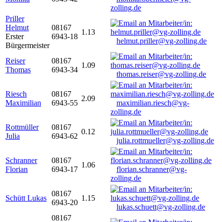
zolling.de
Priller
Helmut
08167
1.13
Erster
6943-18
helmut.priller@vg-zolling.de
Bürgermeister
Reiser
08167
1.09
Thomas
6943-34
thomas.reiser@vg-zolling.de
Riesch
08167
2.09
Maximilian
6943-55
maximilian.riesch@vg-
zolling.de
Rottmüller
08167
0.12
Julia
6943-62
julia.rottmueller@vg-zolling.de
Schranner
08167
1.06
Florian
6943-17
florian.schranner@vg-
zolling.de
08167
Schütt Lukas
1.15
6943-20
lukas.schuett@vg-zolling.de
08167