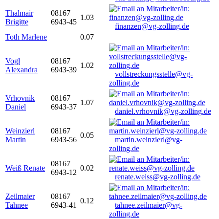
Thalmair
08167
1.03
Brigitte
6943-45
finanzen@vg-zolling.de
Toth Marlene
0.07
Vogl
08167
1.02
Alexandra
6943-39
vollstreckungsstelle@vg-
zolling.de
Vrhovnik
08167
1.07
Daniel
6943-37
daniel.vrhovnik@vg-zolling.de
Weinzierl
08167
0.05
Martin
6943-56
martin.weinzierl@vg-
zolling.de
08167
Weiß Renate
0.02
6943-12
renate.weiss@vg-zolling.de
Zeilmaier
08167
0.12
Tahnee
6943-41
tahnee.zeilmaier@vg-
zolling.de