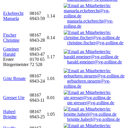
Eckebrecht
08167
1.14
Manuela
6943-59
manuela.eckebrecht@vg-
zolling.de
Fischer
08167
0.14
Christine
6943-28
christine.fischer@vg-zolling.de
Gmeiner
08167
Harald
6943-47
1.17
Erster
0170 65
harald.gmeiner@vg-zolling.de
Bürgermeister
72 528
08167
Götz Renate
1.01
6943-24
gebuehren.steuern@vg-
zolling.de
08167
Gresser Ute
0.01
6943-11
ute.gresser@vg-zolling.de
Haberl
08167
1.05
Brigitte
6943-25
brigitte.haberl@vg-zolling.de