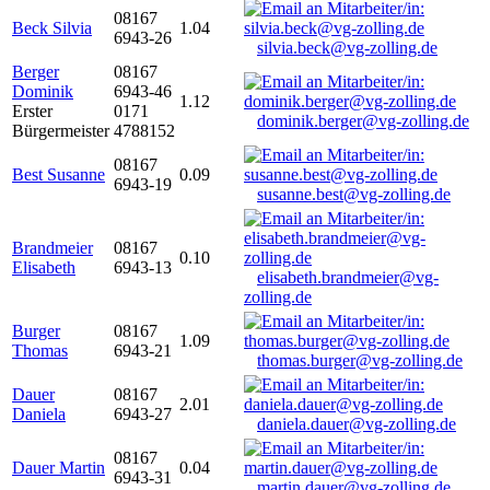
08167
Beck Silvia
1.04
6943-26
silvia.beck@vg-zolling.de
Berger
08167
Dominik
6943-46
1.12
Erster
0171
dominik.berger@vg-zolling.de
Bürgermeister
4788152
08167
Best Susanne
0.09
6943-19
susanne.best@vg-zolling.de
Brandmeier
08167
0.10
Elisabeth
6943-13
elisabeth.brandmeier@vg-
zolling.de
Burger
08167
1.09
Thomas
6943-21
thomas.burger@vg-zolling.de
Dauer
08167
2.01
Daniela
6943-27
daniela.dauer@vg-zolling.de
08167
Dauer Martin
0.04
6943-31
martin.dauer@vg-zolling.de