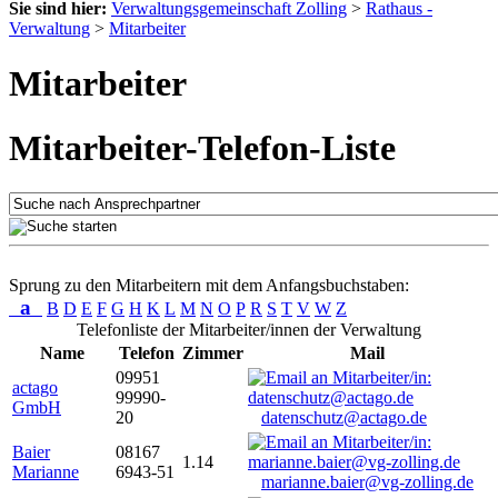
Sie sind hier:
Verwaltungsgemeinschaft Zolling
>
Rathaus -
Verwaltung
>
Mitarbeiter
Mitarbeiter
Mitarbeiter-Telefon-Liste
Sprung zu den Mitarbeitern mit dem Anfangsbuchstaben:
a
B
D
E
F
G
H
K
L
M
N
O
P
R
S
T
V
W
Z
Telefonliste der Mitarbeiter/innen der Verwaltung
Name
Telefon
Zimmer
Mail
09951
actago
99990-
GmbH
20
datenschutz@actago.de
Baier
08167
1.14
Marianne
6943-51
marianne.baier@vg-zolling.de