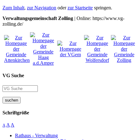
Zum Inhalt
,
zur Navigation
oder
zur Startseite
springen.
Verwaltungsgemeinschaft Zolling
| Online: https://www.vg-
zolling.de/
VG Suche
suchen
Schriftgröße
A
A
A
Rathaus - Verwaltung