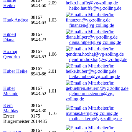
Hauffe
08167
2.09
Heiko
6943-60
heiko.hauffe@vg-zolling.de
08167
Hauk Andrea
1.03
6943-63
finanzen@vg-zolling.de
Hilpert
08167
Diana
6943-23
diana.hilpert@vg-zolling.de
Hoxhaj
08167
1.06
Qendrim
6943-53
qendrim.hoxhaj@vg-zolling.de
08167
Huber Heike
2.01
6943-66
heike.huber@vg-zolling.de
Huber
08167
1.01
Melanie
6943-52
gebuehren.steuern@vg-
zolling.de
Kern
08167
Mathias
6943-30
1.16
Erster
0175
mathias.kern@vg-zolling.de
Bürgermeister
2614485
08167