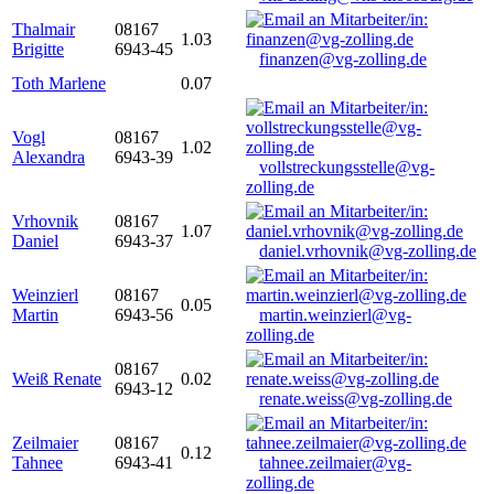
Thalmair
08167
1.03
Brigitte
6943-45
finanzen@vg-zolling.de
Toth Marlene
0.07
Vogl
08167
1.02
Alexandra
6943-39
vollstreckungsstelle@vg-
zolling.de
Vrhovnik
08167
1.07
Daniel
6943-37
daniel.vrhovnik@vg-zolling.de
Weinzierl
08167
0.05
Martin
6943-56
martin.weinzierl@vg-
zolling.de
08167
Weiß Renate
0.02
6943-12
renate.weiss@vg-zolling.de
Zeilmaier
08167
0.12
Tahnee
6943-41
tahnee.zeilmaier@vg-
zolling.de