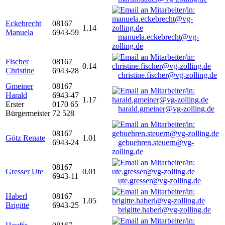
Eckebrecht
08167
1.14
Manuela
6943-59
manuela.eckebrecht@vg-
zolling.de
Fischer
08167
0.14
Christine
6943-28
christine.fischer@vg-zolling.de
Gmeiner
08167
Harald
6943-47
1.17
Erster
0170 65
harald.gmeiner@vg-zolling.de
Bürgermeister
72 528
08167
Götz Renate
1.01
6943-24
gebuehren.steuern@vg-
zolling.de
08167
Gresser Ute
0.01
6943-11
ute.gresser@vg-zolling.de
Haberl
08167
1.05
Brigitte
6943-25
brigitte.haberl@vg-zolling.de