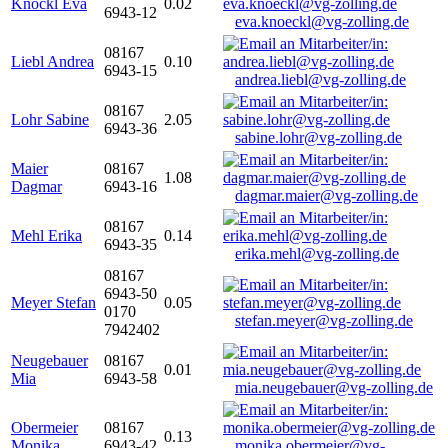
Knöckl Eva
0.02
6943-12
eva.knoeckl@vg-zolling.de
08167
Liebl Andrea
0.10
6943-15
andrea.liebl@vg-zolling.de
08167
Lohr Sabine
2.05
6943-36
sabine.lohr@vg-zolling.de
Maier
08167
1.08
Dagmar
6943-16
dagmar.maier@vg-zolling.de
08167
Mehl Erika
0.14
6943-35
erika.mehl@vg-zolling.de
08167
6943-50
Meyer Stefan
0.05
0170
stefan.meyer@vg-zolling.de
7942402
Neugebauer
08167
0.01
Mia
6943-58
mia.neugebauer@vg-zolling.de
Obermeier
08167
0.13
Monika
6943-42
monika.obermeier@vg-