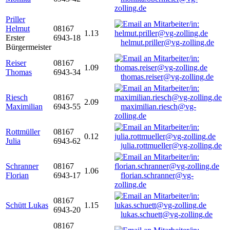
zolling.de
Priller
Helmut
08167
1.13
Erster
6943-18
helmut.priller@vg-zolling.de
Bürgermeister
Reiser
08167
1.09
Thomas
6943-34
thomas.reiser@vg-zolling.de
Riesch
08167
2.09
Maximilian
6943-55
maximilian.riesch@vg-
zolling.de
Rottmüller
08167
0.12
Julia
6943-62
julia.rottmueller@vg-zolling.de
Schranner
08167
1.06
Florian
6943-17
florian.schranner@vg-
zolling.de
08167
Schütt Lukas
1.15
6943-20
lukas.schuett@vg-zolling.de
08167