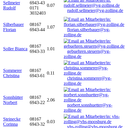
Sellmeier
6943-43
0.07
Rudolf
0171
rudolf.sellmeier@vg-zolling.de
3032403
Silberbauer
08167
1.07
Florian
6943-44
florian.silberbauer@vg-
zolling.de
08167
Soller Bianca
1.01
6943-33
gebuehren.steuern@vg-
zolling.de
Sommerer
08167
0.11
Christina
6943-61
christina.sommerer@vg-
zolling.de
Sonnhütter
08167
2.06
Norbert
6943-22
norbert.sonnhuetter@vg-
zolling.de
Steinecke
08167
0.03
Corinna
6943-32
vhs-zolling@vhs-moosburg.de