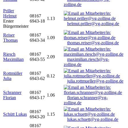
zolling.de
Priller
Helmut
08167
1.13
Erster
6943-18
helmut.priller@vg-zolling.de
Bürgermeister
Reiser
08167
1.09
Thomas
6943-34
thomas.reiser@vg-zolling.de
Riesch
08167
2.09
Maximilian
6943-55
maximilian.riesch@vg-
zolling.de
Rottmüller
08167
0.12
Julia
6943-62
julia.rottmueller@vg-zolling.de
Schranner
08167
1.06
Florian
6943-17
florian.schranner@vg-
zolling.de
08167
Schütt Lukas
1.15
6943-20
lukas.schuett@vg-zolling.de
08167