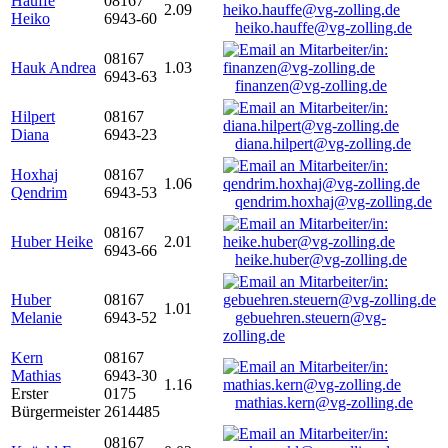
Hauffe
08167
2.09
Heiko
6943-60
heiko.hauffe@vg-zolling.de
08167
Hauk Andrea
1.03
6943-63
finanzen@vg-zolling.de
Hilpert
08167
Diana
6943-23
diana.hilpert@vg-zolling.de
Hoxhaj
08167
1.06
Qendrim
6943-53
qendrim.hoxhaj@vg-zolling.de
08167
Huber Heike
2.01
6943-66
heike.huber@vg-zolling.de
Huber
08167
1.01
Melanie
6943-52
gebuehren.steuern@vg-
zolling.de
Kern
08167
Mathias
6943-30
1.16
Erster
0175
mathias.kern@vg-zolling.de
Bürgermeister
2614485
08167