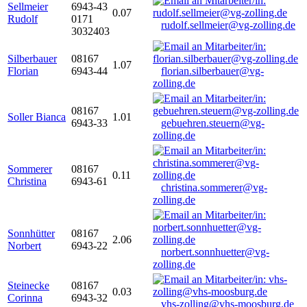
Sellmeier
6943-43
0.07
Rudolf
0171
rudolf.sellmeier@vg-zolling.de
3032403
Silberbauer
08167
1.07
Florian
6943-44
florian.silberbauer@vg-
zolling.de
08167
Soller Bianca
1.01
6943-33
gebuehren.steuern@vg-
zolling.de
Sommerer
08167
0.11
Christina
6943-61
christina.sommerer@vg-
zolling.de
Sonnhütter
08167
2.06
Norbert
6943-22
norbert.sonnhuetter@vg-
zolling.de
Steinecke
08167
0.03
Corinna
6943-32
vhs-zolling@vhs-moosburg.de