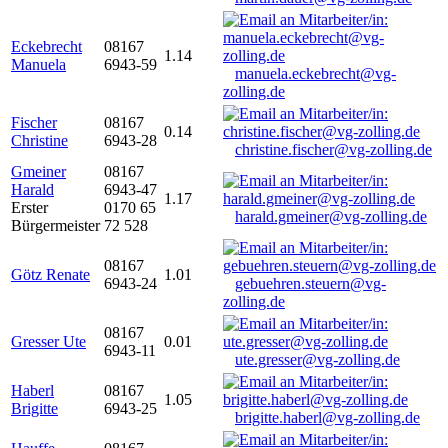
Eckebrecht
08167
1.14
Manuela
6943-59
manuela.eckebrecht@vg-
zolling.de
Fischer
08167
0.14
Christine
6943-28
christine.fischer@vg-zolling.de
Gmeiner
08167
Harald
6943-47
1.17
Erster
0170 65
harald.gmeiner@vg-zolling.de
Bürgermeister
72 528
08167
Götz Renate
1.01
6943-24
gebuehren.steuern@vg-
zolling.de
08167
Gresser Ute
0.01
6943-11
ute.gresser@vg-zolling.de
Haberl
08167
1.05
Brigitte
6943-25
brigitte.haberl@vg-zolling.de