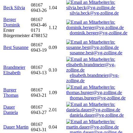
08167
Beck Silvia
1.04
6943-26
silvia.beck@vg-zolling.de
Berger
08167
Dominik
6943-46
1.12
Erster
0171
dominik.berger@vg-zolling.de
Bürgermeister
4788152
08167
Best Susanne
0.09
6943-19
susanne.best@vg-zolling.de
Brandmeier
08167
0.10
Elisabeth
6943-13
elisabeth.brandmeier@vg-
zolling.de
Burger
08167
1.09
Thomas
6943-21
thomas.burger@vg-zolling.de
Dauer
08167
2.01
Daniela
6943-27
daniela.dauer@vg-zolling.de
08167
Dauer Martin
0.04
6943-31
martin.dauer@vg-zolling.de