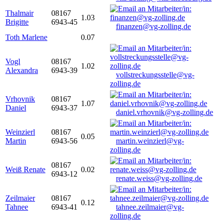
Thalmair
08167
1.03
Brigitte
6943-45
finanzen@vg-zolling.de
Toth Marlene
0.07
Vogl
08167
1.02
Alexandra
6943-39
vollstreckungsstelle@vg-
zolling.de
Vrhovnik
08167
1.07
Daniel
6943-37
daniel.vrhovnik@vg-zolling.de
Weinzierl
08167
0.05
Martin
6943-56
martin.weinzierl@vg-
zolling.de
08167
Weiß Renate
0.02
6943-12
renate.weiss@vg-zolling.de
Zeilmaier
08167
0.12
Tahnee
6943-41
tahnee.zeilmaier@vg-
zolling.de