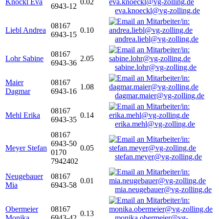
Knöckl Eva
0.02
6943-12
eva.knoeckl@vg-zolling.de
08167
Liebl Andrea
0.10
6943-15
andrea.liebl@vg-zolling.de
08167
Lohr Sabine
2.05
6943-36
sabine.lohr@vg-zolling.de
Maier
08167
1.08
Dagmar
6943-16
dagmar.maier@vg-zolling.de
08167
Mehl Erika
0.14
6943-35
erika.mehl@vg-zolling.de
08167
6943-50
Meyer Stefan
0.05
0170
stefan.meyer@vg-zolling.de
7942402
Neugebauer
08167
0.01
Mia
6943-58
mia.neugebauer@vg-zolling.de
Obermeier
08167
0.13
Monika
6943-42
monika.obermeier@vg-