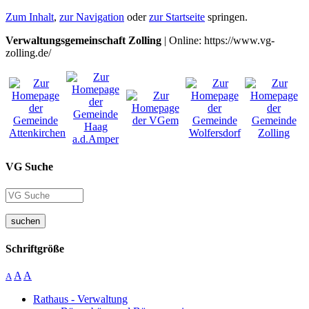
Zum Inhalt
,
zur Navigation
oder
zur Startseite
springen.
Verwaltungsgemeinschaft Zolling
| Online: https://www.vg-
zolling.de/
VG Suche
suchen
Schriftgröße
A
A
A
Rathaus - Verwaltung