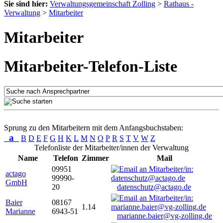
Sie sind hier:
Verwaltungsgemeinschaft Zolling
>
Rathaus -
Verwaltung
>
Mitarbeiter
Mitarbeiter
Mitarbeiter-Telefon-Liste
Sprung zu den Mitarbeitern mit dem Anfangsbuchstaben:
a
B
D
E
F
G
H
K
L
M
N
O
P
R
S
T
V
W
Z
Telefonliste der Mitarbeiter/innen der Verwaltung
Name
Telefon
Zimmer
Mail
09951
actago
99990-
GmbH
20
datenschutz@actago.de
Baier
08167
1.14
Marianne
6943-51
marianne.baier@vg-zolling.de