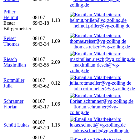
zolling.de
Priller
Helmut
08167
1.13
Erster
6943-18
helmut.priller@vg-zolling.de
Bürgermeister
Reiser
08167
1.09
Thomas
6943-34
thomas.reiser@vg-zolling.de
Riesch
08167
2.09
Maximilian
6943-55
maximilian.riesch@vg-
zolling.de
Rottmüller
08167
0.12
Julia
6943-62
julia.rottmueller@vg-zolling.de
Schranner
08167
1.06
Florian
6943-17
florian.schranner@vg-
zolling.de
08167
Schütt Lukas
1.15
6943-20
lukas.schuett@vg-zolling.de
08167