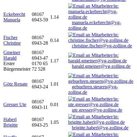
Eckebrecht
08167
1.14
Manuela
6943-59
manuela.eckebrecht@vg-
zolling.de
Fischer
08167
0.14
Christine
6943-28
christine.fischer@vg-zolling.de
Gmeiner
08167
Harald
6943-47
1.17
Erster
0170 65
harald.gmeiner@vg-zolling.de
Bürgermeister
72 528
08167
Götz Renate
1.01
6943-24
gebuehren.steuern@vg-
zolling.de
08167
Gresser Ute
0.01
6943-11
ute.gresser@vg-zolling.de
Haberl
08167
1.05
Brigitte
6943-25
brigitte.haberl@vg-zolling.de