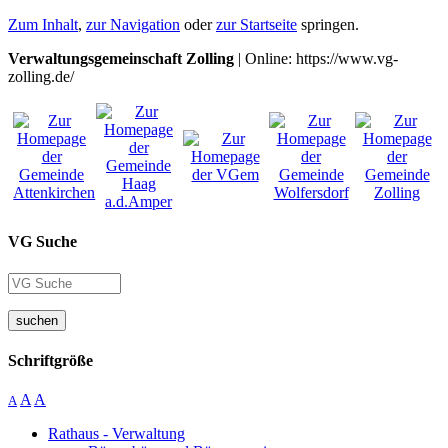
Zum Inhalt
,
zur Navigation
oder
zur Startseite
springen.
Verwaltungsgemeinschaft Zolling
| Online: https://www.vg-
zolling.de/
VG Suche
suchen
Schriftgröße
A
A
A
Rathaus - Verwaltung