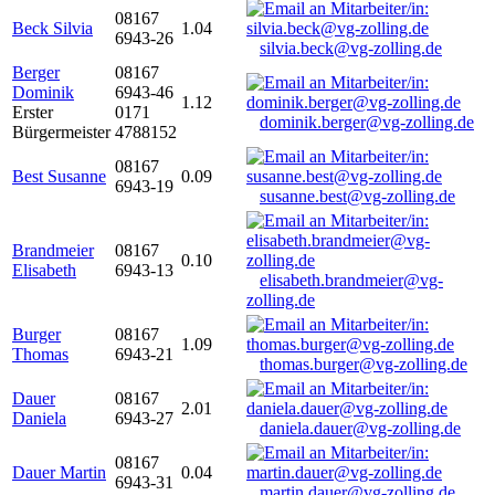
08167
Beck Silvia
1.04
6943-26
silvia.beck@vg-zolling.de
Berger
08167
Dominik
6943-46
1.12
Erster
0171
dominik.berger@vg-zolling.de
Bürgermeister
4788152
08167
Best Susanne
0.09
6943-19
susanne.best@vg-zolling.de
Brandmeier
08167
0.10
Elisabeth
6943-13
elisabeth.brandmeier@vg-
zolling.de
Burger
08167
1.09
Thomas
6943-21
thomas.burger@vg-zolling.de
Dauer
08167
2.01
Daniela
6943-27
daniela.dauer@vg-zolling.de
08167
Dauer Martin
0.04
6943-31
martin.dauer@vg-zolling.de