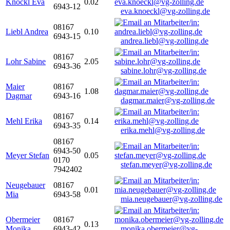
Knöckl Eva
0.02
6943-12
eva.knoeckl@vg-zolling.de
08167
Liebl Andrea
0.10
6943-15
andrea.liebl@vg-zolling.de
08167
Lohr Sabine
2.05
6943-36
sabine.lohr@vg-zolling.de
Maier
08167
1.08
Dagmar
6943-16
dagmar.maier@vg-zolling.de
08167
Mehl Erika
0.14
6943-35
erika.mehl@vg-zolling.de
08167
6943-50
Meyer Stefan
0.05
0170
stefan.meyer@vg-zolling.de
7942402
Neugebauer
08167
0.01
Mia
6943-58
mia.neugebauer@vg-zolling.de
Obermeier
08167
0.13
Monika
6943-42
monika.obermeier@vg-