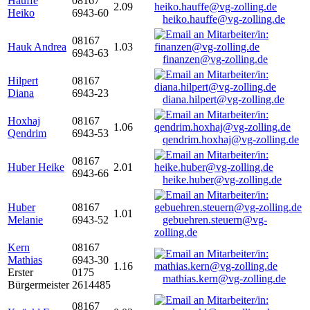
Hauffe
08167
2.09
Heiko
6943-60
heiko.hauffe@vg-zolling.de
08167
Hauk Andrea
1.03
6943-63
finanzen@vg-zolling.de
Hilpert
08167
Diana
6943-23
diana.hilpert@vg-zolling.de
Hoxhaj
08167
1.06
Qendrim
6943-53
qendrim.hoxhaj@vg-zolling.de
08167
Huber Heike
2.01
6943-66
heike.huber@vg-zolling.de
Huber
08167
1.01
Melanie
6943-52
gebuehren.steuern@vg-
zolling.de
Kern
08167
Mathias
6943-30
1.16
Erster
0175
mathias.kern@vg-zolling.de
Bürgermeister
2614485
08167