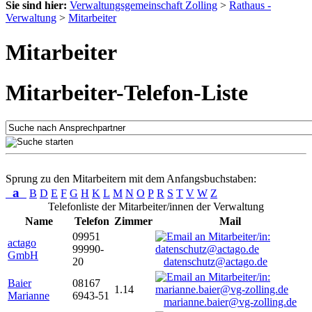
Sie sind hier:
Verwaltungsgemeinschaft Zolling
>
Rathaus -
Verwaltung
>
Mitarbeiter
Mitarbeiter
Mitarbeiter-Telefon-Liste
Sprung zu den Mitarbeitern mit dem Anfangsbuchstaben:
a
B
D
E
F
G
H
K
L
M
N
O
P
R
S
T
V
W
Z
Telefonliste der Mitarbeiter/innen der Verwaltung
Name
Telefon
Zimmer
Mail
09951
actago
99990-
GmbH
20
datenschutz@actago.de
Baier
08167
1.14
Marianne
6943-51
marianne.baier@vg-zolling.de