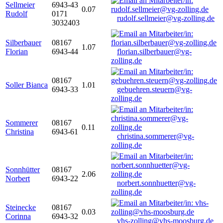
Sellmeier
6943-43
0.07
Rudolf
0171
rudolf.sellmeier@vg-zolling.de
3032403
Silberbauer
08167
1.07
Florian
6943-44
florian.silberbauer@vg-
zolling.de
08167
Soller Bianca
1.01
6943-33
gebuehren.steuern@vg-
zolling.de
Sommerer
08167
0.11
Christina
6943-61
christina.sommerer@vg-
zolling.de
Sonnhütter
08167
2.06
Norbert
6943-22
norbert.sonnhuetter@vg-
zolling.de
Steinecke
08167
0.03
Corinna
6943-32
vhs-zolling@vhs-moosburg.de