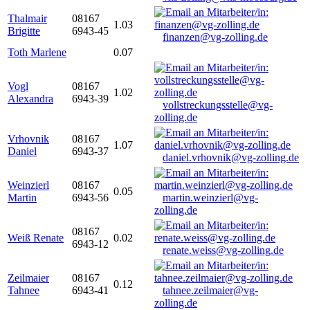
Thalmair
08167
1.03
Brigitte
6943-45
finanzen@vg-zolling.de
Toth Marlene
0.07
Vogl
08167
1.02
Alexandra
6943-39
vollstreckungsstelle@vg-
zolling.de
Vrhovnik
08167
1.07
Daniel
6943-37
daniel.vrhovnik@vg-zolling.de
Weinzierl
08167
0.05
Martin
6943-56
martin.weinzierl@vg-
zolling.de
08167
Weiß Renate
0.02
6943-12
renate.weiss@vg-zolling.de
Zeilmaier
08167
0.12
Tahnee
6943-41
tahnee.zeilmaier@vg-
zolling.de