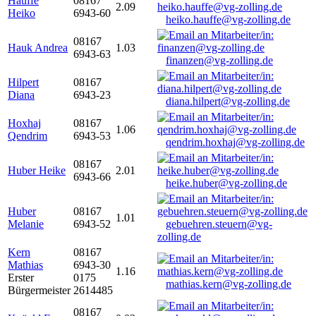
Hauffe
08167
2.09
Heiko
6943-60
heiko.hauffe@vg-zolling.de
08167
Hauk Andrea
1.03
6943-63
finanzen@vg-zolling.de
Hilpert
08167
Diana
6943-23
diana.hilpert@vg-zolling.de
Hoxhaj
08167
1.06
Qendrim
6943-53
qendrim.hoxhaj@vg-zolling.de
08167
Huber Heike
2.01
6943-66
heike.huber@vg-zolling.de
Huber
08167
1.01
Melanie
6943-52
gebuehren.steuern@vg-
zolling.de
Kern
08167
Mathias
6943-30
1.16
Erster
0175
mathias.kern@vg-zolling.de
Bürgermeister
2614485
08167