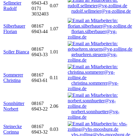
Sellmeier
6943-43
0.07
Rudolf
0171
rudolf.sellmeier@vg-zolling.de
3032403
Silberbauer
08167
1.07
Florian
6943-44
florian.silberbauer@vg-
zolling.de
08167
Soller Bianca
1.01
6943-33
gebuehren.steuern@vg-
zolling.de
Sommerer
08167
0.11
Christina
6943-61
christina.sommerer@vg-
zolling.de
Sonnhütter
08167
2.06
Norbert
6943-22
norbert.sonnhuetter@vg-
zolling.de
Steinecke
08167
0.03
Corinna
6943-32
vhs-zolling@vhs-moosburg.de