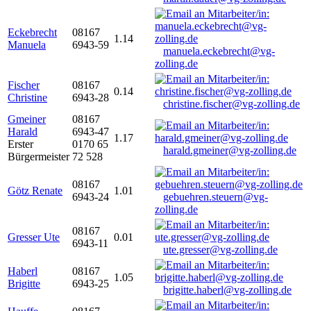
Eckebrecht
08167
1.14
Manuela
6943-59
manuela.eckebrecht@vg-
zolling.de
Fischer
08167
0.14
Christine
6943-28
christine.fischer@vg-zolling.de
Gmeiner
08167
Harald
6943-47
1.17
Erster
0170 65
harald.gmeiner@vg-zolling.de
Bürgermeister
72 528
08167
Götz Renate
1.01
6943-24
gebuehren.steuern@vg-
zolling.de
08167
Gresser Ute
0.01
6943-11
ute.gresser@vg-zolling.de
Haberl
08167
1.05
Brigitte
6943-25
brigitte.haberl@vg-zolling.de