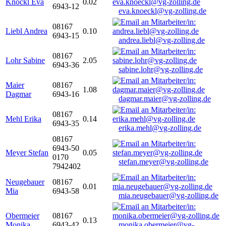
Knöckl Eva
0.02
6943-12
eva.knoeckl@vg-zolling.de
08167
Liebl Andrea
0.10
6943-15
andrea.liebl@vg-zolling.de
08167
Lohr Sabine
2.05
6943-36
sabine.lohr@vg-zolling.de
Maier
08167
1.08
Dagmar
6943-16
dagmar.maier@vg-zolling.de
08167
Mehl Erika
0.14
6943-35
erika.mehl@vg-zolling.de
08167
6943-50
Meyer Stefan
0.05
0170
stefan.meyer@vg-zolling.de
7942402
Neugebauer
08167
0.01
Mia
6943-58
mia.neugebauer@vg-zolling.de
Obermeier
08167
0.13
Monika
6943-42
monika.obermeier@vg-