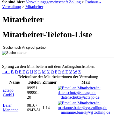
Sie sind hier:
Verwaltungsgemeinschaft Zolling
>
Rathaus -
Verwaltung
>
Mitarbeiter
Mitarbeiter
Mitarbeiter-Telefon-Liste
Sprung zu den Mitarbeitern mit dem Anfangsbuchstaben:
a
B
D
E
F
G
H
K
L
M
N
O
P
R
S
T
V
W
Z
Telefonliste der Mitarbeiter/innen der Verwaltung
Name
Telefon
Zimmer
Mail
09951
actago
99990-
GmbH
20
datenschutz@actago.de
Baier
08167
1.14
Marianne
6943-51
marianne.baier@vg-zolling.de