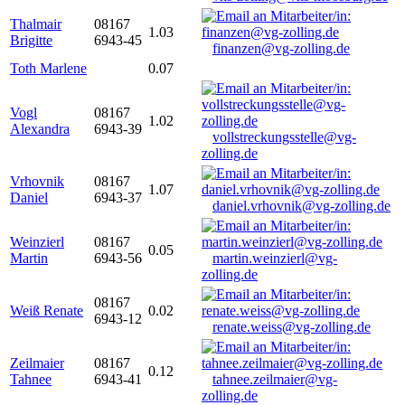
Thalmair
08167
1.03
Brigitte
6943-45
finanzen@vg-zolling.de
Toth Marlene
0.07
Vogl
08167
1.02
Alexandra
6943-39
vollstreckungsstelle@vg-
zolling.de
Vrhovnik
08167
1.07
Daniel
6943-37
daniel.vrhovnik@vg-zolling.de
Weinzierl
08167
0.05
Martin
6943-56
martin.weinzierl@vg-
zolling.de
08167
Weiß Renate
0.02
6943-12
renate.weiss@vg-zolling.de
Zeilmaier
08167
0.12
Tahnee
6943-41
tahnee.zeilmaier@vg-
zolling.de