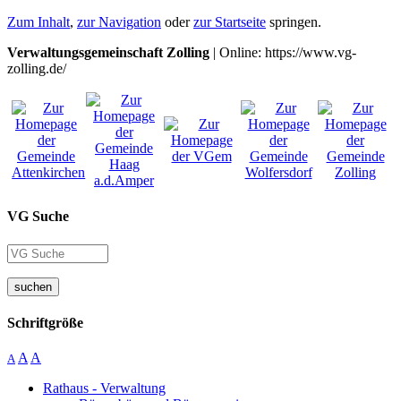
Zum Inhalt
,
zur Navigation
oder
zur Startseite
springen.
Verwaltungsgemeinschaft Zolling
| Online: https://www.vg-
zolling.de/
VG Suche
suchen
Schriftgröße
A
A
A
Rathaus - Verwaltung