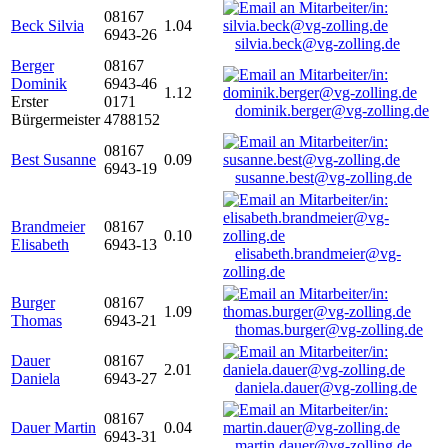
08167
Beck Silvia
1.04
6943-26
silvia.beck@vg-zolling.de
Berger
08167
Dominik
6943-46
1.12
Erster
0171
dominik.berger@vg-zolling.de
Bürgermeister
4788152
08167
Best Susanne
0.09
6943-19
susanne.best@vg-zolling.de
Brandmeier
08167
0.10
Elisabeth
6943-13
elisabeth.brandmeier@vg-
zolling.de
Burger
08167
1.09
Thomas
6943-21
thomas.burger@vg-zolling.de
Dauer
08167
2.01
Daniela
6943-27
daniela.dauer@vg-zolling.de
08167
Dauer Martin
0.04
6943-31
martin.dauer@vg-zolling.de