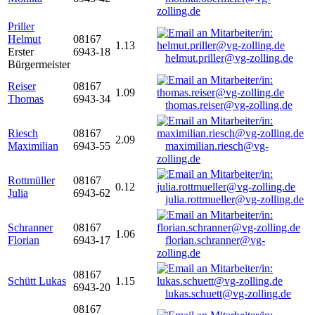
zolling.de
Priller
Helmut
08167
1.13
Erster
6943-18
helmut.priller@vg-zolling.de
Bürgermeister
Reiser
08167
1.09
Thomas
6943-34
thomas.reiser@vg-zolling.de
Riesch
08167
2.09
Maximilian
6943-55
maximilian.riesch@vg-
zolling.de
Rottmüller
08167
0.12
Julia
6943-62
julia.rottmueller@vg-zolling.de
Schranner
08167
1.06
Florian
6943-17
florian.schranner@vg-
zolling.de
08167
Schütt Lukas
1.15
6943-20
lukas.schuett@vg-zolling.de
08167