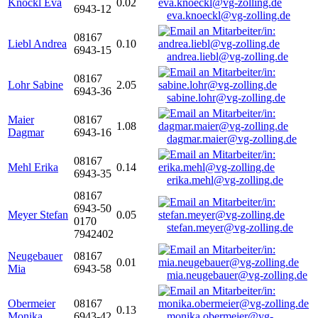
Knöckl Eva
0.02
6943-12
eva.knoeckl@vg-zolling.de
08167
Liebl Andrea
0.10
6943-15
andrea.liebl@vg-zolling.de
08167
Lohr Sabine
2.05
6943-36
sabine.lohr@vg-zolling.de
Maier
08167
1.08
Dagmar
6943-16
dagmar.maier@vg-zolling.de
08167
Mehl Erika
0.14
6943-35
erika.mehl@vg-zolling.de
08167
6943-50
Meyer Stefan
0.05
0170
stefan.meyer@vg-zolling.de
7942402
Neugebauer
08167
0.01
Mia
6943-58
mia.neugebauer@vg-zolling.de
Obermeier
08167
0.13
Monika
6943-42
monika.obermeier@vg-