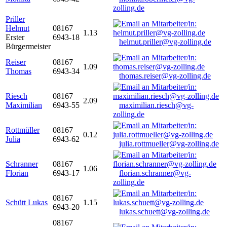
zolling.de
Priller
Helmut
08167
1.13
Erster
6943-18
helmut.priller@vg-zolling.de
Bürgermeister
Reiser
08167
1.09
Thomas
6943-34
thomas.reiser@vg-zolling.de
Riesch
08167
2.09
Maximilian
6943-55
maximilian.riesch@vg-
zolling.de
Rottmüller
08167
0.12
Julia
6943-62
julia.rottmueller@vg-zolling.de
Schranner
08167
1.06
Florian
6943-17
florian.schranner@vg-
zolling.de
08167
Schütt Lukas
1.15
6943-20
lukas.schuett@vg-zolling.de
08167