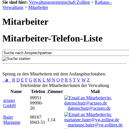
Sie sind hier:
Verwaltungsgemeinschaft Zolling
>
Rathaus -
Verwaltung
>
Mitarbeiter
Mitarbeiter
Mitarbeiter-Telefon-Liste
Sprung zu den Mitarbeitern mit dem Anfangsbuchstaben:
a
B
D
E
F
G
H
K
L
M
N
O
P
R
S
T
V
W
Z
Telefonliste der Mitarbeiter/innen der Verwaltung
Name
Telefon
Zimmer
Mail
09951
actago
99990-
GmbH
20
datenschutz@actago.de
Baier
08167
1.14
Marianne
6943-51
marianne.baier@vg-zolling.de