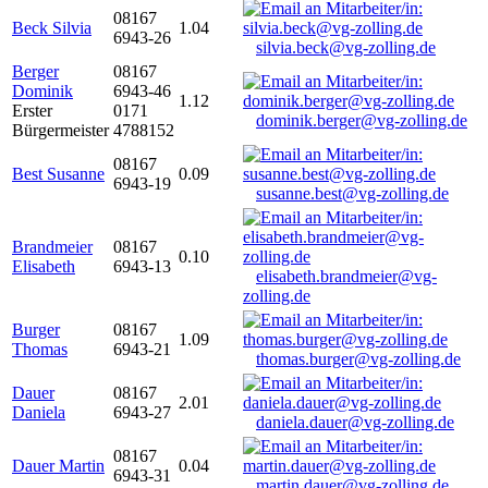
08167
Beck Silvia
1.04
6943-26
silvia.beck@vg-zolling.de
Berger
08167
Dominik
6943-46
1.12
Erster
0171
dominik.berger@vg-zolling.de
Bürgermeister
4788152
08167
Best Susanne
0.09
6943-19
susanne.best@vg-zolling.de
Brandmeier
08167
0.10
Elisabeth
6943-13
elisabeth.brandmeier@vg-
zolling.de
Burger
08167
1.09
Thomas
6943-21
thomas.burger@vg-zolling.de
Dauer
08167
2.01
Daniela
6943-27
daniela.dauer@vg-zolling.de
08167
Dauer Martin
0.04
6943-31
martin.dauer@vg-zolling.de