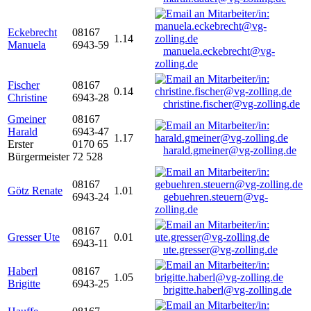
Eckebrecht
08167
1.14
Manuela
6943-59
manuela.eckebrecht@vg-
zolling.de
Fischer
08167
0.14
Christine
6943-28
christine.fischer@vg-zolling.de
Gmeiner
08167
Harald
6943-47
1.17
Erster
0170 65
harald.gmeiner@vg-zolling.de
Bürgermeister
72 528
08167
Götz Renate
1.01
6943-24
gebuehren.steuern@vg-
zolling.de
08167
Gresser Ute
0.01
6943-11
ute.gresser@vg-zolling.de
Haberl
08167
1.05
Brigitte
6943-25
brigitte.haberl@vg-zolling.de