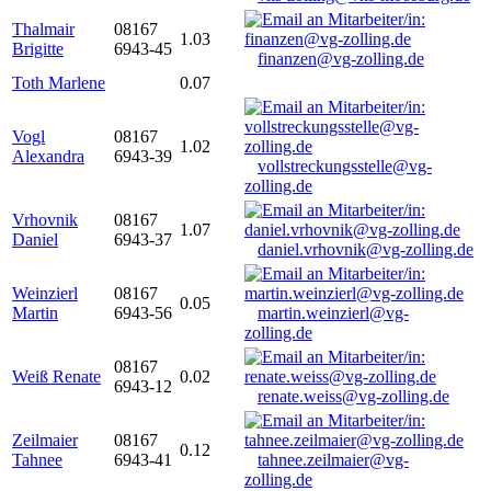
Thalmair
08167
1.03
Brigitte
6943-45
finanzen@vg-zolling.de
Toth Marlene
0.07
Vogl
08167
1.02
Alexandra
6943-39
vollstreckungsstelle@vg-
zolling.de
Vrhovnik
08167
1.07
Daniel
6943-37
daniel.vrhovnik@vg-zolling.de
Weinzierl
08167
0.05
Martin
6943-56
martin.weinzierl@vg-
zolling.de
08167
Weiß Renate
0.02
6943-12
renate.weiss@vg-zolling.de
Zeilmaier
08167
0.12
Tahnee
6943-41
tahnee.zeilmaier@vg-
zolling.de