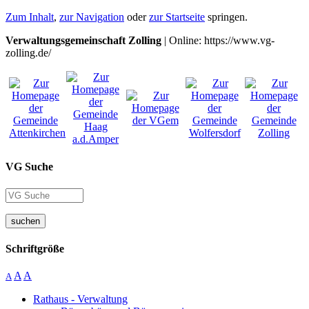
Zum Inhalt
,
zur Navigation
oder
zur Startseite
springen.
Verwaltungsgemeinschaft Zolling
| Online: https://www.vg-
zolling.de/
VG Suche
suchen
Schriftgröße
A
A
A
Rathaus - Verwaltung