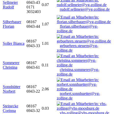
Sellmeier
6943-43
0.07
Rudolf
0171
rudolf.sellmeier@vg-zolling.de
3032403
Silberbauer
08167
1.07
Florian
6943-44
florian.silberbauer@vg-
zolling.de
08167
Soller Bianca
1.01
6943-33
gebuehren.steuern@vg-
zolling.de
Sommerer
08167
0.11
Christina
6943-61
christina.sommerer@vg-
zolling.de
Sonnhütter
08167
2.06
Norbert
6943-22
norbert.sonnhuetter@vg-
zolling.de
Steinecke
08167
0.03
Corinna
6943-32
vhs-zolling@vhs-moosburg.de