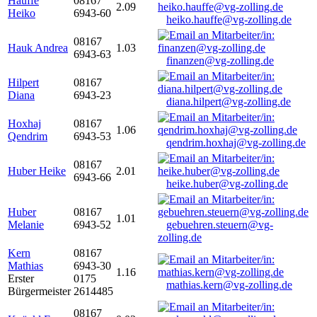
Hauffe
08167
2.09
Heiko
6943-60
heiko.hauffe@vg-zolling.de
08167
Hauk Andrea
1.03
6943-63
finanzen@vg-zolling.de
Hilpert
08167
Diana
6943-23
diana.hilpert@vg-zolling.de
Hoxhaj
08167
1.06
Qendrim
6943-53
qendrim.hoxhaj@vg-zolling.de
08167
Huber Heike
2.01
6943-66
heike.huber@vg-zolling.de
Huber
08167
1.01
Melanie
6943-52
gebuehren.steuern@vg-
zolling.de
Kern
08167
Mathias
6943-30
1.16
Erster
0175
mathias.kern@vg-zolling.de
Bürgermeister
2614485
08167