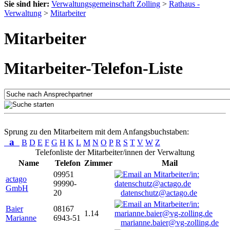
Sie sind hier:
Verwaltungsgemeinschaft Zolling
>
Rathaus -
Verwaltung
>
Mitarbeiter
Mitarbeiter
Mitarbeiter-Telefon-Liste
Sprung zu den Mitarbeitern mit dem Anfangsbuchstaben:
a
B
D
E
F
G
H
K
L
M
N
O
P
R
S
T
V
W
Z
Telefonliste der Mitarbeiter/innen der Verwaltung
Name
Telefon
Zimmer
Mail
09951
actago
99990-
GmbH
20
datenschutz@actago.de
Baier
08167
1.14
Marianne
6943-51
marianne.baier@vg-zolling.de