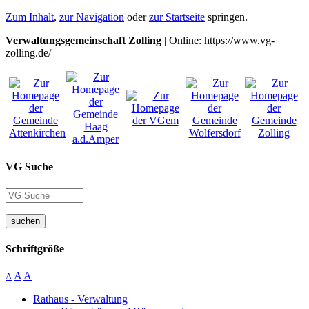
Zum Inhalt
,
zur Navigation
oder
zur Startseite
springen.
Verwaltungsgemeinschaft Zolling
| Online: https://www.vg-
zolling.de/
VG Suche
suchen
Schriftgröße
A
A
A
Rathaus - Verwaltung