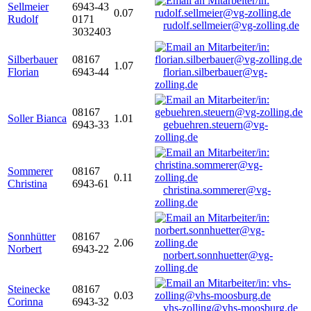
Sellmeier
6943-43
0.07
Rudolf
0171
rudolf.sellmeier@vg-zolling.de
3032403
Silberbauer
08167
1.07
Florian
6943-44
florian.silberbauer@vg-
zolling.de
08167
Soller Bianca
1.01
6943-33
gebuehren.steuern@vg-
zolling.de
Sommerer
08167
0.11
Christina
6943-61
christina.sommerer@vg-
zolling.de
Sonnhütter
08167
2.06
Norbert
6943-22
norbert.sonnhuetter@vg-
zolling.de
Steinecke
08167
0.03
Corinna
6943-32
vhs-zolling@vhs-moosburg.de