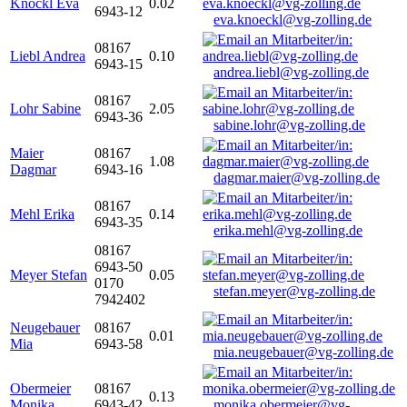
Knöckl Eva
0.02
6943-12
eva.knoeckl@vg-zolling.de
08167
Liebl Andrea
0.10
6943-15
andrea.liebl@vg-zolling.de
08167
Lohr Sabine
2.05
6943-36
sabine.lohr@vg-zolling.de
Maier
08167
1.08
Dagmar
6943-16
dagmar.maier@vg-zolling.de
08167
Mehl Erika
0.14
6943-35
erika.mehl@vg-zolling.de
08167
6943-50
Meyer Stefan
0.05
0170
stefan.meyer@vg-zolling.de
7942402
Neugebauer
08167
0.01
Mia
6943-58
mia.neugebauer@vg-zolling.de
Obermeier
08167
0.13
Monika
6943-42
monika.obermeier@vg-