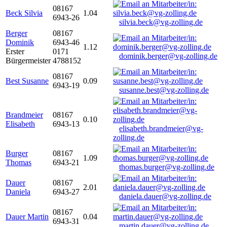
08167
Beck Silvia
1.04
6943-26
silvia.beck@vg-zolling.de
Berger
08167
Dominik
6943-46
1.12
Erster
0171
dominik.berger@vg-zolling.de
Bürgermeister
4788152
08167
Best Susanne
0.09
6943-19
susanne.best@vg-zolling.de
Brandmeier
08167
0.10
Elisabeth
6943-13
elisabeth.brandmeier@vg-
zolling.de
Burger
08167
1.09
Thomas
6943-21
thomas.burger@vg-zolling.de
Dauer
08167
2.01
Daniela
6943-27
daniela.dauer@vg-zolling.de
08167
Dauer Martin
0.04
6943-31
martin.dauer@vg-zolling.de