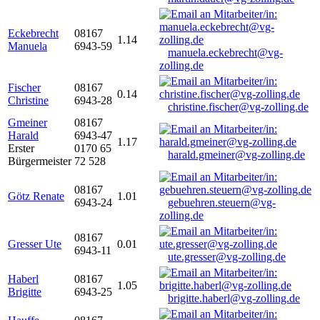
Eckebrecht
08167
1.14
Manuela
6943-59
manuela.eckebrecht@vg-
zolling.de
Fischer
08167
0.14
Christine
6943-28
christine.fischer@vg-zolling.de
Gmeiner
08167
Harald
6943-47
1.17
Erster
0170 65
harald.gmeiner@vg-zolling.de
Bürgermeister
72 528
08167
Götz Renate
1.01
6943-24
gebuehren.steuern@vg-
zolling.de
08167
Gresser Ute
0.01
6943-11
ute.gresser@vg-zolling.de
Haberl
08167
1.05
Brigitte
6943-25
brigitte.haberl@vg-zolling.de