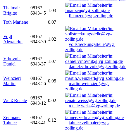
Thalmair
08167
1.03
Brigitte
6943-45
finanzen@vg-zolling.de
Toth Marlene
0.07
Vogl
08167
1.02
Alexandra
6943-39
vollstreckungsstelle@vg-
zolling.de
Vrhovnik
08167
1.07
Daniel
6943-37
daniel.vrhovnik@vg-zolling.de
Weinzierl
08167
0.05
Martin
6943-56
martin.weinzierl@vg-
zolling.de
08167
Weiß Renate
0.02
6943-12
renate.weiss@vg-zolling.de
Zeilmaier
08167
0.12
Tahnee
6943-41
tahnee.zeilmaier@vg-
zolling.de