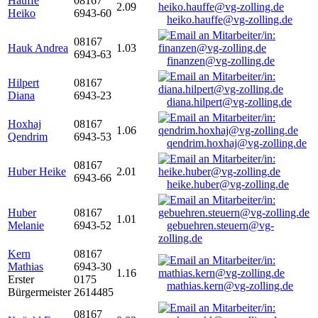
Hauffe
08167
2.09
Heiko
6943-60
heiko.hauffe@vg-zolling.de
08167
Hauk Andrea
1.03
6943-63
finanzen@vg-zolling.de
Hilpert
08167
Diana
6943-23
diana.hilpert@vg-zolling.de
Hoxhaj
08167
1.06
Qendrim
6943-53
qendrim.hoxhaj@vg-zolling.de
08167
Huber Heike
2.01
6943-66
heike.huber@vg-zolling.de
Huber
08167
1.01
Melanie
6943-52
gebuehren.steuern@vg-
zolling.de
Kern
08167
Mathias
6943-30
1.16
Erster
0175
mathias.kern@vg-zolling.de
Bürgermeister
2614485
08167