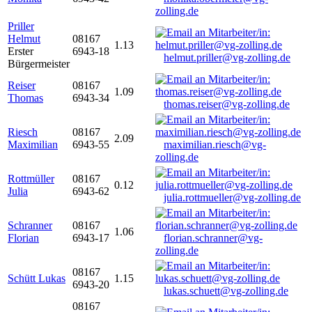
zolling.de
Priller
Helmut
08167
1.13
Erster
6943-18
helmut.priller@vg-zolling.de
Bürgermeister
Reiser
08167
1.09
Thomas
6943-34
thomas.reiser@vg-zolling.de
Riesch
08167
2.09
Maximilian
6943-55
maximilian.riesch@vg-
zolling.de
Rottmüller
08167
0.12
Julia
6943-62
julia.rottmueller@vg-zolling.de
Schranner
08167
1.06
Florian
6943-17
florian.schranner@vg-
zolling.de
08167
Schütt Lukas
1.15
6943-20
lukas.schuett@vg-zolling.de
08167