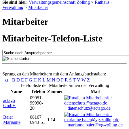
Sie sind hier:
Verwaltungsgemeinschaft Zolling
>
Rathaus -
Verwaltung
>
Mitarbeiter
Mitarbeiter
Mitarbeiter-Telefon-Liste
Sprung zu den Mitarbeitern mit dem Anfangsbuchstaben:
a
B
D
E
F
G
H
K
L
M
N
O
P
R
S
T
V
W
Z
Telefonliste der Mitarbeiter/innen der Verwaltung
Name
Telefon
Zimmer
Mail
09951
actago
99990-
GmbH
20
datenschutz@actago.de
Baier
08167
1.14
Marianne
6943-51
marianne.baier@vg-zolling.de