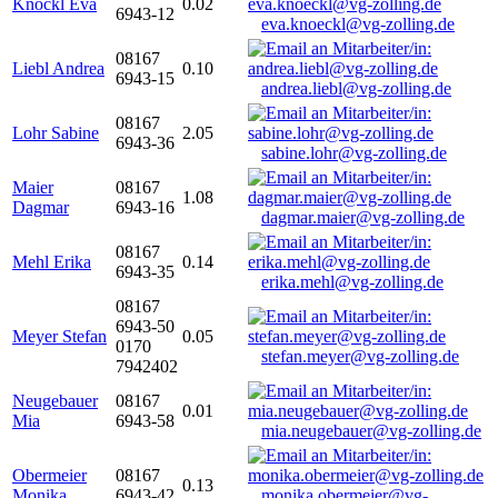
Knöckl Eva
0.02
6943-12
eva.knoeckl@vg-zolling.de
08167
Liebl Andrea
0.10
6943-15
andrea.liebl@vg-zolling.de
08167
Lohr Sabine
2.05
6943-36
sabine.lohr@vg-zolling.de
Maier
08167
1.08
Dagmar
6943-16
dagmar.maier@vg-zolling.de
08167
Mehl Erika
0.14
6943-35
erika.mehl@vg-zolling.de
08167
6943-50
Meyer Stefan
0.05
0170
stefan.meyer@vg-zolling.de
7942402
Neugebauer
08167
0.01
Mia
6943-58
mia.neugebauer@vg-zolling.de
Obermeier
08167
0.13
Monika
6943-42
monika.obermeier@vg-