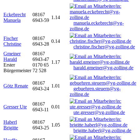
Eckebrecht
08167
1.14
Manuela
6943-59
manuela.eckebrecht@vg-
zolling.de
Fischer
08167
0.14
Christine
6943-28
christine.fischer@vg-zolling.de
Gmeiner
08167
Harald
6943-47
1.17
Erster
0170 65
harald.gmeiner@vg-zolling.de
Bürgermeister
72 528
08167
Götz Renate
1.01
6943-24
gebuehren.steuern@vg-
zolling.de
08167
Gresser Ute
0.01
6943-11
ute.gresser@vg-zolling.de
Haberl
08167
1.05
Brigitte
6943-25
brigitte.haberl@vg-zolling.de