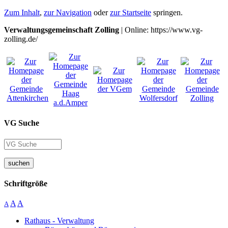
Zum Inhalt
,
zur Navigation
oder
zur Startseite
springen.
Verwaltungsgemeinschaft Zolling
| Online: https://www.vg-
zolling.de/
VG Suche
suchen
Schriftgröße
A
A
A
Rathaus - Verwaltung