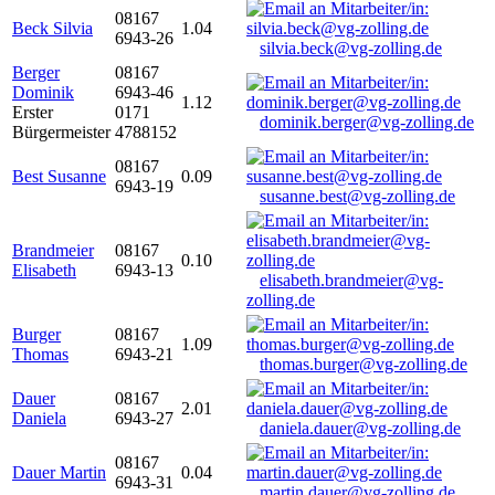
08167
Beck Silvia
1.04
6943-26
silvia.beck@vg-zolling.de
Berger
08167
Dominik
6943-46
1.12
Erster
0171
dominik.berger@vg-zolling.de
Bürgermeister
4788152
08167
Best Susanne
0.09
6943-19
susanne.best@vg-zolling.de
Brandmeier
08167
0.10
Elisabeth
6943-13
elisabeth.brandmeier@vg-
zolling.de
Burger
08167
1.09
Thomas
6943-21
thomas.burger@vg-zolling.de
Dauer
08167
2.01
Daniela
6943-27
daniela.dauer@vg-zolling.de
08167
Dauer Martin
0.04
6943-31
martin.dauer@vg-zolling.de