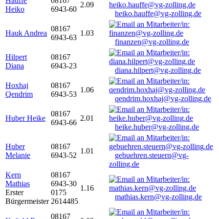
Hauffe
08167
2.09
Heiko
6943-60
heiko.hauffe@vg-zolling.de
08167
Hauk Andrea
1.03
6943-63
finanzen@vg-zolling.de
Hilpert
08167
Diana
6943-23
diana.hilpert@vg-zolling.de
Hoxhaj
08167
1.06
Qendrim
6943-53
qendrim.hoxhaj@vg-zolling.de
08167
Huber Heike
2.01
6943-66
heike.huber@vg-zolling.de
Huber
08167
1.01
Melanie
6943-52
gebuehren.steuern@vg-
zolling.de
Kern
08167
Mathias
6943-30
1.16
Erster
0175
mathias.kern@vg-zolling.de
Bürgermeister
2614485
08167