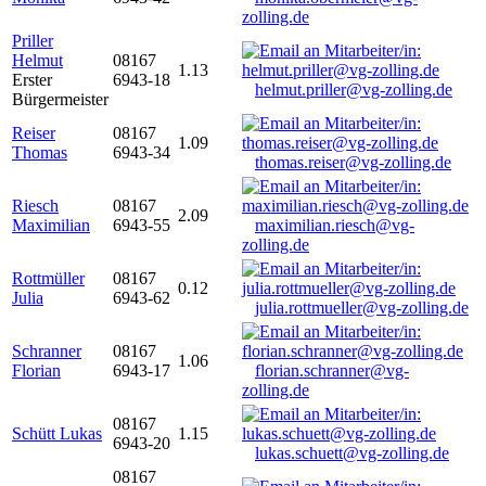
zolling.de
Priller
Helmut
08167
1.13
Erster
6943-18
helmut.priller@vg-zolling.de
Bürgermeister
Reiser
08167
1.09
Thomas
6943-34
thomas.reiser@vg-zolling.de
Riesch
08167
2.09
Maximilian
6943-55
maximilian.riesch@vg-
zolling.de
Rottmüller
08167
0.12
Julia
6943-62
julia.rottmueller@vg-zolling.de
Schranner
08167
1.06
Florian
6943-17
florian.schranner@vg-
zolling.de
08167
Schütt Lukas
1.15
6943-20
lukas.schuett@vg-zolling.de
08167