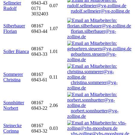
Sellmeier
6943-43
0.07
Rudolf
0171
rudolf.sellmeier@vg-zolling.de
3032403
Silberbauer
08167
1.07
Florian
6943-44
florian.silberbauer@vg-
zolling.de
08167
Soller Bianca
1.01
6943-33
gebuehren.steuern@vg-
zolling.de
Sommerer
08167
0.11
Christina
6943-61
christina.sommerer@vg-
zolling.de
Sonnhütter
08167
2.06
Norbert
6943-22
norbert.sonnhuetter@vg-
zolling.de
Steinecke
08167
0.03
Corinna
6943-32
vhs-zolling@vhs-moosburg.de