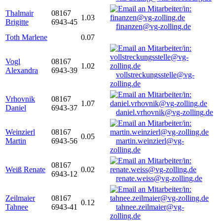
Thalmair
08167
1.03
Brigitte
6943-45
finanzen@vg-zolling.de
Toth Marlene
0.07
Vogl
08167
1.02
Alexandra
6943-39
vollstreckungsstelle@vg-
zolling.de
Vrhovnik
08167
1.07
Daniel
6943-37
daniel.vrhovnik@vg-zolling.de
Weinzierl
08167
0.05
Martin
6943-56
martin.weinzierl@vg-
zolling.de
08167
Weiß Renate
0.02
6943-12
renate.weiss@vg-zolling.de
Zeilmaier
08167
0.12
Tahnee
6943-41
tahnee.zeilmaier@vg-
zolling.de