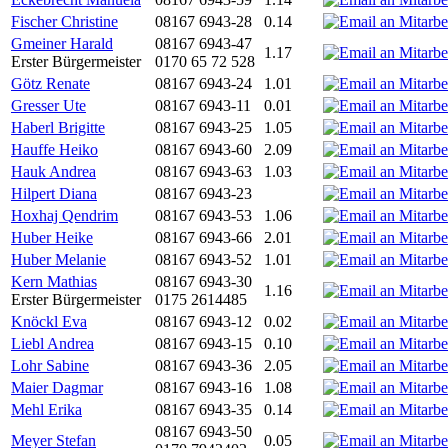
Fischer Christine
08167 6943-28
0.14
Gmeiner Harald
08167 6943-47
1.17
Erster Bürgermeister
0170 65 72 528
Götz Renate
08167 6943-24
1.01
Gresser Ute
08167 6943-11
0.01
Haberl Brigitte
08167 6943-25
1.05
Hauffe Heiko
08167 6943-60
2.09
Hauk Andrea
08167 6943-63
1.03
Hilpert Diana
08167 6943-23
Hoxhaj Qendrim
08167 6943-53
1.06
Huber Heike
08167 6943-66
2.01
Huber Melanie
08167 6943-52
1.01
Kern Mathias
08167 6943-30
1.16
Erster Bürgermeister
0175 2614485
Knöckl Eva
08167 6943-12
0.02
Liebl Andrea
08167 6943-15
0.10
Lohr Sabine
08167 6943-36
2.05
Maier Dagmar
08167 6943-16
1.08
Mehl Erika
08167 6943-35
0.14
08167 6943-50
Meyer Stefan
0.05