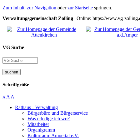
Zum Inhalt
,
zur Navigation
oder
zur Startseite
springen.
Verwaltungsgemeinschaft Zolling
| Online: https://www.vg-zolling.
VG Suche
suchen
Schriftgröße
A
A
A
Rathaus - Verwaltung
Bürgerbüro und Bürgerservice
Was erledige ich wo?
Mitarbeiter
Organigramm
Kulturraum Ampertal e.V.