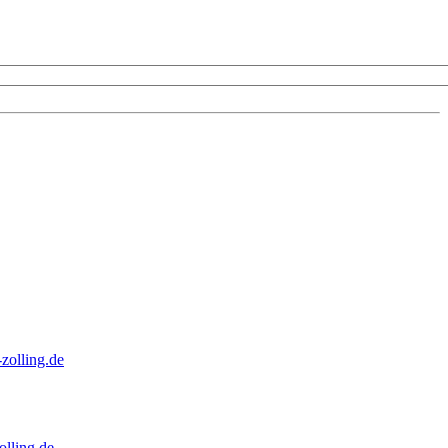
zolling.de
lling.de