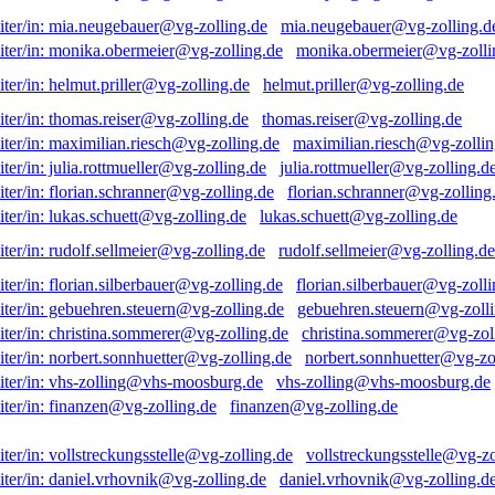
mia.neugebauer@vg-zolling.d
monika.obermeier@vg-zolli
helmut.priller@vg-zolling.de
thomas.reiser@vg-zolling.de
maximilian.riesch@vg-zollin
julia.rottmueller@vg-zolling.d
florian.schranner@vg-zolling
lukas.schuett@vg-zolling.de
rudolf.sellmeier@vg-zolling.de
florian.silberbauer@vg-zolli
gebuehren.steuern@vg-zolli
christina.sommerer@vg-zol
norbert.sonnhuetter@vg-zo
vhs-zolling@vhs-moosburg.de
finanzen@vg-zolling.de
vollstreckungsstelle@vg-zo
daniel.vrhovnik@vg-zolling.d