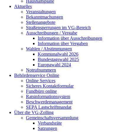
Haushaltspläne
Aktuelles
Veranstaltungen
Bekanntmachungen
Stellenangebote
Straßensperrungen im VG-Bereich
Ausschreibungen / Vergabe
Information über Ausschreibungen
Information über Vergaben
Wahlen / Abstimmungen
Kommunalwahl 2026
Bundestagswahl 2025
Europawahl 2024
Notrufnummern
Behördenservice Online
Online Services
Sicheres Kontaktformular
Fundbüro online
Ratsinformationssystem
Beschwerdemanagement
SEPA Lastschriftmandat
Über die VG-Zolling
Gemeinschaftsversammlung
Verbandsräte
Satzungen