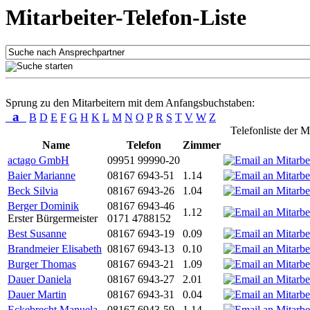
Mitarbeiter-Telefon-Liste
Sprung zu den Mitarbeitern mit dem Anfangsbuchstaben:
a
B
D
E
F
G
H
K
L
M
N
O
P
R
S
T
V
W
Z
Telefonliste der M
Name
Telefon
Zimmer
actago GmbH
09951 99990-20
Baier Marianne
08167 6943-51
1.14
Beck Silvia
08167 6943-26
1.04
Berger Dominik
08167 6943-46
1.12
Erster Bürgermeister
0171 4788152
Best Susanne
08167 6943-19
0.09
Brandmeier Elisabeth
08167 6943-13
0.10
Burger Thomas
08167 6943-21
1.09
Dauer Daniela
08167 6943-27
2.01
Dauer Martin
08167 6943-31
0.04
Eckebrecht Manuela
08167 6943-59
1.14