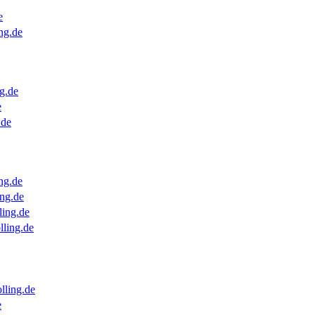
e
ng.de
g.de
e
.de
ng.de
ng.de
ling.de
lling.de
lling.de
e