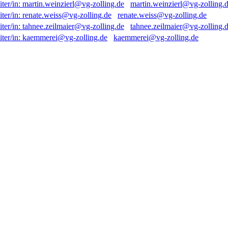
martin.weinzierl@vg-zolling.
renate.weiss@vg-zolling.de
tahnee.zeilmaier@vg-zolling.
kaemmerei@vg-zolling.de