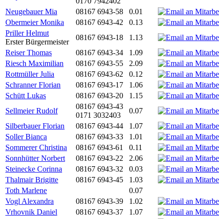
0170 7942402
Neugebauer Mia
08167 6943-58
0.01
Obermeier Monika
08167 6943-42
0.13
Priller Helmut
08167 6943-18
1.13
Erster Bürgermeister
Reiser Thomas
08167 6943-34
1.09
Riesch Maximilian
08167 6943-55
2.09
Rottmüller Julia
08167 6943-62
0.12
Schranner Florian
08167 6943-17
1.06
Schütt Lukas
08167 6943-20
1.15
08167 6943-43
Sellmeier Rudolf
0.07
0171 3032403
Silberbauer Florian
08167 6943-44
1.07
Soller Bianca
08167 6943-33
1.01
Sommerer Christina
08167 6943-61
0.11
Sonnhütter Norbert
08167 6943-22
2.06
Steinecke Corinna
08167 6943-32
0.03
Thalmair Brigitte
08167 6943-45
1.03
Toth Marlene
0.07
Vogl Alexandra
08167 6943-39
1.02
Vrhovnik Daniel
08167 6943-37
1.07