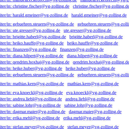
christine.fischer@vg-zolling.d
harald.gmeiner@vg-zolling.de
gebuehren.steuern@vg-zolli
ute.gresser@vg-zolling.de
brigitte.haberl@vg-zolling.de
heiko.hauffe@vg-zolling.de
finanzen@vg-zolling.de
diana.hilpert@vg-zolling.de
qendrim.hoxhaj@vg-zolling.d
heike.huber@vg-zolling.de
gebuehren.steuern@vg-zolli
mathias.kern@vg-zolling.de
eva.knoeckl@vg-zolling.de
andrea.liebl@vg-zolling.de
sabine.lohr@vg-zolling.de
dagmar.maier@vg-zolling.de
erika.mehl@vg-zolling.de
stefan.meyer@vg-zolling.de