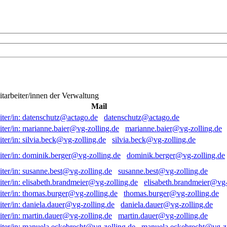
itarbeiter/innen der Verwaltung
Mail
datenschutz@actago.de
marianne.baier@vg-zolling.de
silvia.beck@vg-zolling.de
dominik.berger@vg-zolling.de
susanne.best@vg-zolling.de
elisabeth.brandmeier@vg-
thomas.burger@vg-zolling.de
daniela.dauer@vg-zolling.de
martin.dauer@vg-zolling.de
manuela.eckebrecht@vg-zo