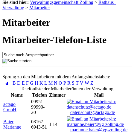
Sie sind hier:
Verwaltungsgemeinschaft Zolling
>
Rathaus -
Verwaltung
>
Mitarbeiter
Mitarbeiter
Mitarbeiter-Telefon-Liste
Sprung zu den Mitarbeitern mit dem Anfangsbuchstaben:
a
B
D
E
F
G
H
K
L
M
N
O
P
R
S
T
V
W
Z
Telefonliste der Mitarbeiter/innen der Verwaltung
Name
Telefon
Zimmer
Mail
09951
actago
99990-
GmbH
20
datenschutz@actago.de
Baier
08167
1.14
Marianne
6943-51
marianne.baier@vg-zolling.de