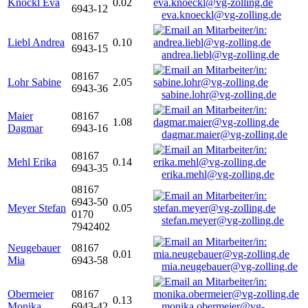
Knöckl Eva
0.02
6943-12
eva.knoeckl@vg-zolling.de
08167
Liebl Andrea
0.10
6943-15
andrea.liebl@vg-zolling.de
08167
Lohr Sabine
2.05
6943-36
sabine.lohr@vg-zolling.de
Maier
08167
1.08
Dagmar
6943-16
dagmar.maier@vg-zolling.de
08167
Mehl Erika
0.14
6943-35
erika.mehl@vg-zolling.de
08167
6943-50
Meyer Stefan
0.05
0170
stefan.meyer@vg-zolling.de
7942402
Neugebauer
08167
0.01
Mia
6943-58
mia.neugebauer@vg-zolling.de
Obermeier
08167
0.13
Monika
6943-42
monika.obermeier@vg-