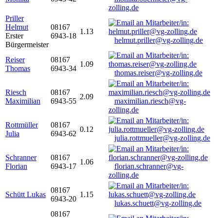
zolling.de
Priller
Helmut
08167
1.13
Erster
6943-18
helmut.priller@vg-zolling.de
Bürgermeister
Reiser
08167
1.09
Thomas
6943-34
thomas.reiser@vg-zolling.de
Riesch
08167
2.09
Maximilian
6943-55
maximilian.riesch@vg-
zolling.de
Rottmüller
08167
0.12
Julia
6943-62
julia.rottmueller@vg-zolling.de
Schranner
08167
1.06
Florian
6943-17
florian.schranner@vg-
zolling.de
08167
Schütt Lukas
1.15
6943-20
lukas.schuett@vg-zolling.de
08167