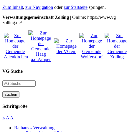
Zum Inhalt
,
zur Navigation
oder
zur Startseite
springen.
Verwaltungsgemeinschaft Zolling
| Online: https://www.vg-
zolling.de/
VG Suche
suchen
Schriftgröße
A
A
A
Rathaus - Verwaltung