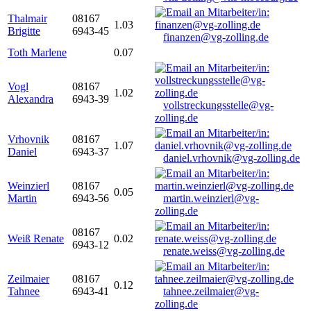
Thalmair
08167
1.03
Brigitte
6943-45
finanzen@vg-zolling.de
Toth Marlene
0.07
Vogl
08167
1.02
Alexandra
6943-39
vollstreckungsstelle@vg-
zolling.de
Vrhovnik
08167
1.07
Daniel
6943-37
daniel.vrhovnik@vg-zolling.de
Weinzierl
08167
0.05
Martin
6943-56
martin.weinzierl@vg-
zolling.de
08167
Weiß Renate
0.02
6943-12
renate.weiss@vg-zolling.de
Zeilmaier
08167
0.12
Tahnee
6943-41
tahnee.zeilmaier@vg-
zolling.de