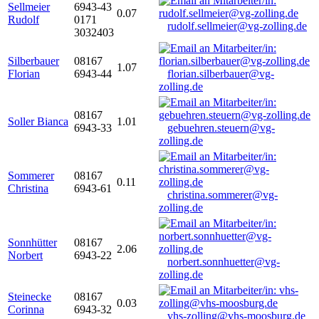
Sellmeier
6943-43
0.07
Rudolf
0171
rudolf.sellmeier@vg-zolling.de
3032403
Silberbauer
08167
1.07
Florian
6943-44
florian.silberbauer@vg-
zolling.de
08167
Soller Bianca
1.01
6943-33
gebuehren.steuern@vg-
zolling.de
Sommerer
08167
0.11
Christina
6943-61
christina.sommerer@vg-
zolling.de
Sonnhütter
08167
2.06
Norbert
6943-22
norbert.sonnhuetter@vg-
zolling.de
Steinecke
08167
0.03
Corinna
6943-32
vhs-zolling@vhs-moosburg.de