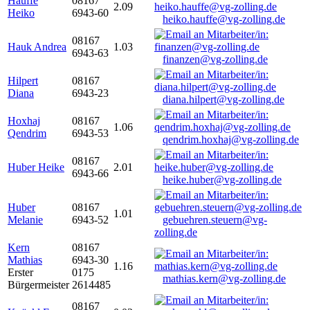
Hauffe
08167
2.09
Heiko
6943-60
heiko.hauffe@vg-zolling.de
08167
Hauk Andrea
1.03
6943-63
finanzen@vg-zolling.de
Hilpert
08167
Diana
6943-23
diana.hilpert@vg-zolling.de
Hoxhaj
08167
1.06
Qendrim
6943-53
qendrim.hoxhaj@vg-zolling.de
08167
Huber Heike
2.01
6943-66
heike.huber@vg-zolling.de
Huber
08167
1.01
Melanie
6943-52
gebuehren.steuern@vg-
zolling.de
Kern
08167
Mathias
6943-30
1.16
Erster
0175
mathias.kern@vg-zolling.de
Bürgermeister
2614485
08167