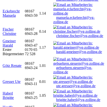
Eckebrecht
08167
1.14
Manuela
6943-59
manuela.eckebrecht@vg-
zolling.de
Fischer
08167
0.14
Christine
6943-28
christine.fischer@vg-zolling.de
Gmeiner
08167
Harald
6943-47
1.17
Erster
0170 65
harald.gmeiner@vg-zolling.de
Bürgermeister
72 528
08167
Götz Renate
1.01
6943-24
gebuehren.steuern@vg-
zolling.de
08167
Gresser Ute
0.01
6943-11
ute.gresser@vg-zolling.de
Haberl
08167
1.05
Brigitte
6943-25
brigitte.haberl@vg-zolling.de