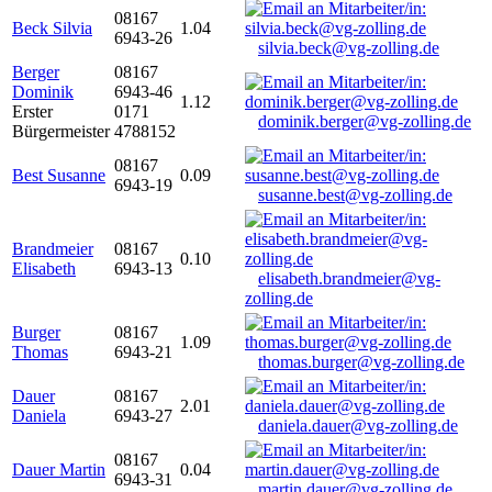
08167
Beck Silvia
1.04
6943-26
silvia.beck@vg-zolling.de
Berger
08167
Dominik
6943-46
1.12
Erster
0171
dominik.berger@vg-zolling.de
Bürgermeister
4788152
08167
Best Susanne
0.09
6943-19
susanne.best@vg-zolling.de
Brandmeier
08167
0.10
Elisabeth
6943-13
elisabeth.brandmeier@vg-
zolling.de
Burger
08167
1.09
Thomas
6943-21
thomas.burger@vg-zolling.de
Dauer
08167
2.01
Daniela
6943-27
daniela.dauer@vg-zolling.de
08167
Dauer Martin
0.04
6943-31
martin.dauer@vg-zolling.de