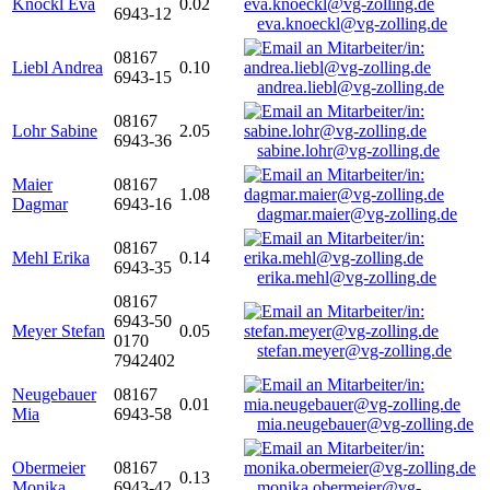
Knöckl Eva
0.02
6943-12
eva.knoeckl@vg-zolling.de
08167
Liebl Andrea
0.10
6943-15
andrea.liebl@vg-zolling.de
08167
Lohr Sabine
2.05
6943-36
sabine.lohr@vg-zolling.de
Maier
08167
1.08
Dagmar
6943-16
dagmar.maier@vg-zolling.de
08167
Mehl Erika
0.14
6943-35
erika.mehl@vg-zolling.de
08167
6943-50
Meyer Stefan
0.05
0170
stefan.meyer@vg-zolling.de
7942402
Neugebauer
08167
0.01
Mia
6943-58
mia.neugebauer@vg-zolling.de
Obermeier
08167
0.13
Monika
6943-42
monika.obermeier@vg-