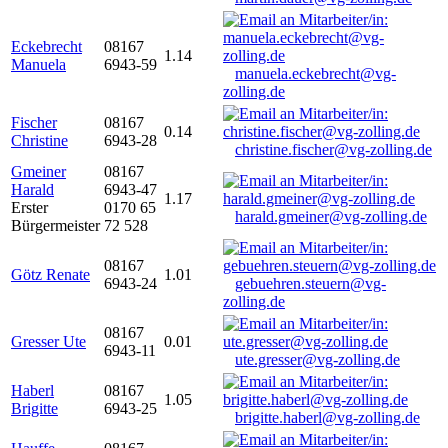
Eckebrecht
08167
1.14
Manuela
6943-59
manuela.eckebrecht@vg-
zolling.de
Fischer
08167
0.14
Christine
6943-28
christine.fischer@vg-zolling.de
Gmeiner
08167
Harald
6943-47
1.17
Erster
0170 65
harald.gmeiner@vg-zolling.de
Bürgermeister
72 528
08167
Götz Renate
1.01
6943-24
gebuehren.steuern@vg-
zolling.de
08167
Gresser Ute
0.01
6943-11
ute.gresser@vg-zolling.de
Haberl
08167
1.05
Brigitte
6943-25
brigitte.haberl@vg-zolling.de