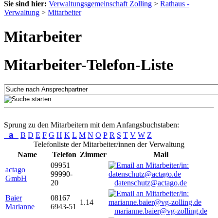
Sie sind hier:
Verwaltungsgemeinschaft Zolling
>
Rathaus -
Verwaltung
>
Mitarbeiter
Mitarbeiter
Mitarbeiter-Telefon-Liste
Sprung zu den Mitarbeitern mit dem Anfangsbuchstaben:
a
B
D
E
F
G
H
K
L
M
N
O
P
R
S
T
V
W
Z
Telefonliste der Mitarbeiter/innen der Verwaltung
Name
Telefon
Zimmer
Mail
09951
actago
99990-
GmbH
20
datenschutz@actago.de
Baier
08167
1.14
Marianne
6943-51
marianne.baier@vg-zolling.de