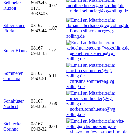
Sellmeier
6943-43
0.07
Rudolf
0171
rudolf.sellmeier@vg-zolling.de
3032403
Silberbauer
08167
1.07
Florian
6943-44
florian.silberbauer@vg-
zolling.de
08167
Soller Bianca
1.01
6943-33
gebuehren.steuern@vg-
zolling.de
Sommerer
08167
0.11
Christina
6943-61
christina.sommerer@vg-
zolling.de
Sonnhütter
08167
2.06
Norbert
6943-22
norbert.sonnhuetter@vg-
zolling.de
Steinecke
08167
0.03
Corinna
6943-32
vhs-zolling@vhs-moosburg.de