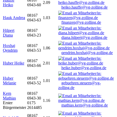
Hauffe
08167
2.09
Heiko
6943-60
heiko.hauffe@vg-zolling.de
08167
Hauk Andrea
1.03
6943-63
finanzen@vg-zolling.de
Hilpert
08167
Diana
6943-23
diana.hilpert@vg-zolling.de
Hoxhaj
08167
1.06
Qendrim
6943-53
qendrim.hoxhaj@vg-zolling.de
08167
Huber Heike
2.01
6943-66
heike.huber@vg-zolling.de
Huber
08167
1.01
Melanie
6943-52
gebuehren.steuern@vg-
zolling.de
Kern
08167
Mathias
6943-30
1.16
Erster
0175
mathias.kern@vg-zolling.de
Bürgermeister
2614485
08167