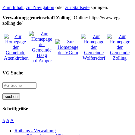
Zum Inhalt
,
zur Navigation
oder
zur Startseite
springen.
Verwaltungsgemeinschaft Zolling
| Online: https://www.vg-
zolling.de/
VG Suche
suchen
Schriftgröße
A
A
A
Rathaus - Verwaltung