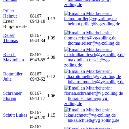
zolling.de
Priller
Helmut
08167
1.13
Erster
6943-18
helmut.priller@vg-zolling.de
Bürgermeister
Reiser
08167
1.09
Thomas
6943-34
thomas.reiser@vg-zolling.de
Riesch
08167
2.09
Maximilian
6943-55
maximilian.riesch@vg-
zolling.de
Rottmüller
08167
0.12
Julia
6943-62
julia.rottmueller@vg-zolling.de
Schranner
08167
1.06
Florian
6943-17
florian.schranner@vg-
zolling.de
08167
Schütt Lukas
1.15
6943-20
lukas.schuett@vg-zolling.de
08167