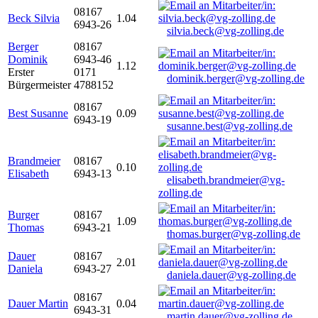
08167
Beck Silvia
1.04
6943-26
silvia.beck@vg-zolling.de
Berger
08167
Dominik
6943-46
1.12
Erster
0171
dominik.berger@vg-zolling.de
Bürgermeister
4788152
08167
Best Susanne
0.09
6943-19
susanne.best@vg-zolling.de
Brandmeier
08167
0.10
Elisabeth
6943-13
elisabeth.brandmeier@vg-
zolling.de
Burger
08167
1.09
Thomas
6943-21
thomas.burger@vg-zolling.de
Dauer
08167
2.01
Daniela
6943-27
daniela.dauer@vg-zolling.de
08167
Dauer Martin
0.04
6943-31
martin.dauer@vg-zolling.de