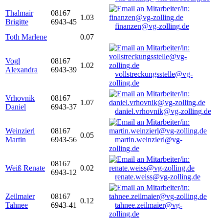
Thalmair
08167
1.03
Brigitte
6943-45
finanzen@vg-zolling.de
Toth Marlene
0.07
Vogl
08167
1.02
Alexandra
6943-39
vollstreckungsstelle@vg-
zolling.de
Vrhovnik
08167
1.07
Daniel
6943-37
daniel.vrhovnik@vg-zolling.de
Weinzierl
08167
0.05
Martin
6943-56
martin.weinzierl@vg-
zolling.de
08167
Weiß Renate
0.02
6943-12
renate.weiss@vg-zolling.de
Zeilmaier
08167
0.12
Tahnee
6943-41
tahnee.zeilmaier@vg-
zolling.de