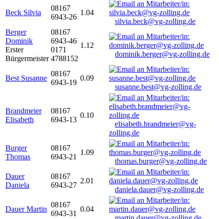
08167
Beck Silvia
1.04
6943-26
silvia.beck@vg-zolling.de
Berger
08167
Dominik
6943-46
1.12
Erster
0171
dominik.berger@vg-zolling.de
Bürgermeister
4788152
08167
Best Susanne
0.09
6943-19
susanne.best@vg-zolling.de
Brandmeier
08167
0.10
Elisabeth
6943-13
elisabeth.brandmeier@vg-
zolling.de
Burger
08167
1.09
Thomas
6943-21
thomas.burger@vg-zolling.de
Dauer
08167
2.01
Daniela
6943-27
daniela.dauer@vg-zolling.de
08167
Dauer Martin
0.04
6943-31
martin.dauer@vg-zolling.de