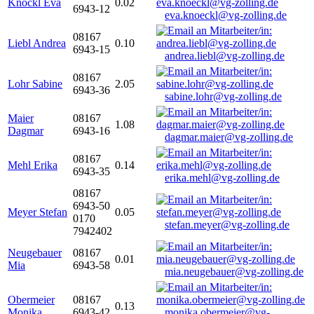
Knöckl Eva
0.02
6943-12
eva.knoeckl@vg-zolling.de
08167
Liebl Andrea
0.10
6943-15
andrea.liebl@vg-zolling.de
08167
Lohr Sabine
2.05
6943-36
sabine.lohr@vg-zolling.de
Maier
08167
1.08
Dagmar
6943-16
dagmar.maier@vg-zolling.de
08167
Mehl Erika
0.14
6943-35
erika.mehl@vg-zolling.de
08167
6943-50
Meyer Stefan
0.05
0170
stefan.meyer@vg-zolling.de
7942402
Neugebauer
08167
0.01
Mia
6943-58
mia.neugebauer@vg-zolling.de
Obermeier
08167
0.13
Monika
6943-42
monika.obermeier@vg-