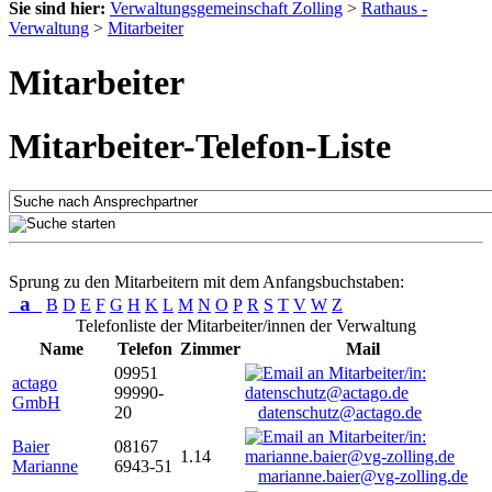
Sie sind hier:
Verwaltungsgemeinschaft Zolling
>
Rathaus -
Verwaltung
>
Mitarbeiter
Mitarbeiter
Mitarbeiter-Telefon-Liste
Sprung zu den Mitarbeitern mit dem Anfangsbuchstaben:
a
B
D
E
F
G
H
K
L
M
N
O
P
R
S
T
V
W
Z
Telefonliste der Mitarbeiter/innen der Verwaltung
Name
Telefon
Zimmer
Mail
09951
actago
99990-
GmbH
20
datenschutz@actago.de
Baier
08167
1.14
Marianne
6943-51
marianne.baier@vg-zolling.de