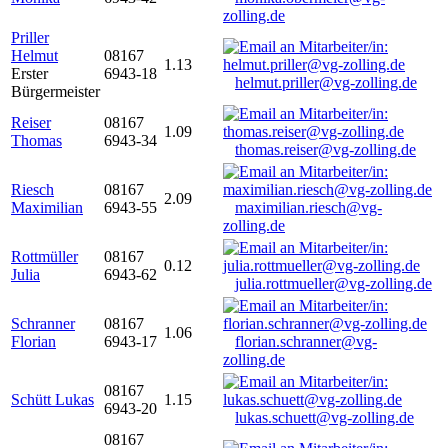
zolling.de
Priller
Helmut
08167
1.13
Erster
6943-18
helmut.priller@vg-zolling.de
Bürgermeister
Reiser
08167
1.09
Thomas
6943-34
thomas.reiser@vg-zolling.de
Riesch
08167
2.09
Maximilian
6943-55
maximilian.riesch@vg-
zolling.de
Rottmüller
08167
0.12
Julia
6943-62
julia.rottmueller@vg-zolling.de
Schranner
08167
1.06
Florian
6943-17
florian.schranner@vg-
zolling.de
08167
Schütt Lukas
1.15
6943-20
lukas.schuett@vg-zolling.de
08167