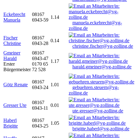
Eckebrecht
08167
1.14
Manuela
6943-59
manuela.eckebrecht@vg-
zolling.de
Fischer
08167
0.14
Christine
6943-28
christine.fischer@vg-zolling.de
Gmeiner
08167
Harald
6943-47
1.17
Erster
0170 65
harald.gmeiner@vg-zolling.de
Bürgermeister
72 528
08167
Götz Renate
1.01
6943-24
gebuehren.steuern@vg-
zolling.de
08167
Gresser Ute
0.01
6943-11
ute.gresser@vg-zolling.de
Haberl
08167
1.05
Brigitte
6943-25
brigitte.haberl@vg-zolling.de