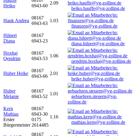
Hauffe
08167
2.09
Heiko
6943-60
heiko.hauffe@vg-zolling.de
08167
Hauk Andrea
1.03
6943-63
finanzen@vg-zolling.de
Hilpert
08167
Diana
6943-23
diana.hilpert@vg-zolling.de
Hoxhaj
08167
1.06
Qendrim
6943-53
qendrim.hoxhaj@vg-zolling.de
08167
Huber Heike
2.01
6943-66
heike.huber@vg-zolling.de
Huber
08167
1.01
Melanie
6943-52
gebuehren.steuern@vg-
zolling.de
Kern
08167
Mathias
6943-30
1.16
Erster
0175
mathias.kern@vg-zolling.de
Bürgermeister
2614485
08167