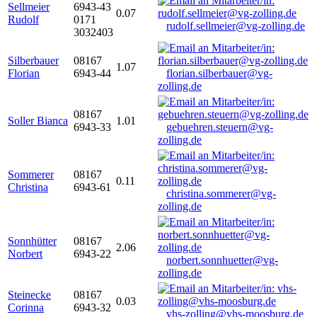
Sellmeier
6943-43
0.07
Rudolf
0171
rudolf.sellmeier@vg-zolling.de
3032403
Silberbauer
08167
1.07
Florian
6943-44
florian.silberbauer@vg-
zolling.de
08167
Soller Bianca
1.01
6943-33
gebuehren.steuern@vg-
zolling.de
Sommerer
08167
0.11
Christina
6943-61
christina.sommerer@vg-
zolling.de
Sonnhütter
08167
2.06
Norbert
6943-22
norbert.sonnhuetter@vg-
zolling.de
Steinecke
08167
0.03
Corinna
6943-32
vhs-zolling@vhs-moosburg.de