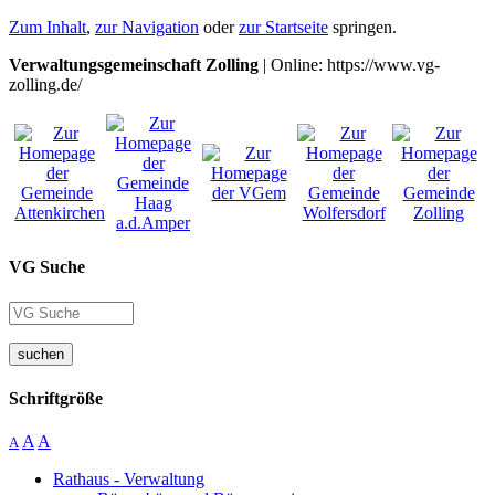
Zum Inhalt
,
zur Navigation
oder
zur Startseite
springen.
Verwaltungsgemeinschaft Zolling
| Online: https://www.vg-
zolling.de/
VG Suche
suchen
Schriftgröße
A
A
A
Rathaus - Verwaltung