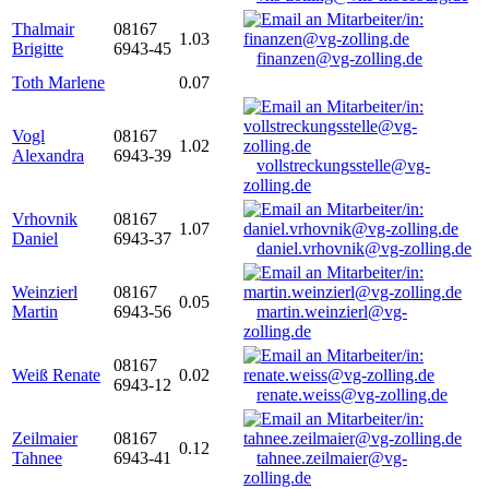
Thalmair
08167
1.03
Brigitte
6943-45
finanzen@vg-zolling.de
Toth Marlene
0.07
Vogl
08167
1.02
Alexandra
6943-39
vollstreckungsstelle@vg-
zolling.de
Vrhovnik
08167
1.07
Daniel
6943-37
daniel.vrhovnik@vg-zolling.de
Weinzierl
08167
0.05
Martin
6943-56
martin.weinzierl@vg-
zolling.de
08167
Weiß Renate
0.02
6943-12
renate.weiss@vg-zolling.de
Zeilmaier
08167
0.12
Tahnee
6943-41
tahnee.zeilmaier@vg-
zolling.de