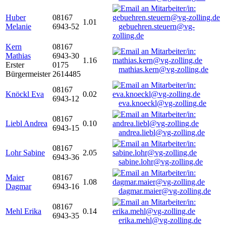
Huber
08167
1.01
Melanie
6943-52
gebuehren.steuern@vg-
zolling.de
Kern
08167
Mathias
6943-30
1.16
Erster
0175
mathias.kern@vg-zolling.de
Bürgermeister
2614485
08167
Knöckl Eva
0.02
6943-12
eva.knoeckl@vg-zolling.de
08167
Liebl Andrea
0.10
6943-15
andrea.liebl@vg-zolling.de
08167
Lohr Sabine
2.05
6943-36
sabine.lohr@vg-zolling.de
Maier
08167
1.08
Dagmar
6943-16
dagmar.maier@vg-zolling.de
08167
Mehl Erika
0.14
6943-35
erika.mehl@vg-zolling.de