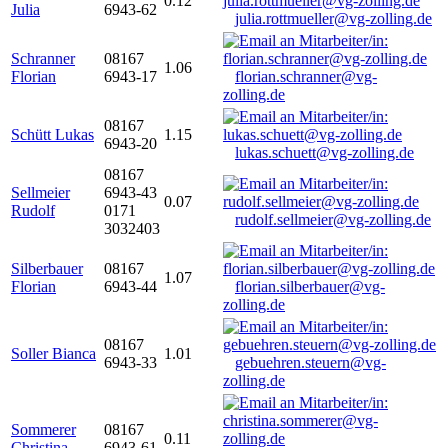
0.12
Julia
6943-62
julia.rottmueller@vg-zolling.de
Schranner
08167
1.06
Florian
6943-17
florian.schranner@vg-
zolling.de
08167
Schütt Lukas
1.15
6943-20
lukas.schuett@vg-zolling.de
08167
Sellmeier
6943-43
0.07
Rudolf
0171
rudolf.sellmeier@vg-zolling.de
3032403
Silberbauer
08167
1.07
Florian
6943-44
florian.silberbauer@vg-
zolling.de
08167
Soller Bianca
1.01
6943-33
gebuehren.steuern@vg-
zolling.de
Sommerer
08167
0.11
Christina
6943-61