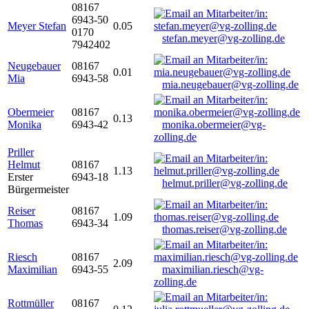
08167
6943-50
Meyer Stefan
0.05
0170
stefan.meyer@vg-zolling.de
7942402
Neugebauer
08167
0.01
Mia
6943-58
mia.neugebauer@vg-zolling.de
Obermeier
08167
0.13
Monika
6943-42
monika.obermeier@vg-
zolling.de
Priller
Helmut
08167
1.13
Erster
6943-18
helmut.priller@vg-zolling.de
Bürgermeister
Reiser
08167
1.09
Thomas
6943-34
thomas.reiser@vg-zolling.de
Riesch
08167
2.09
Maximilian
6943-55
maximilian.riesch@vg-
zolling.de
Rottmüller
08167