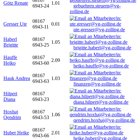
08167
Götz Renate
1.01
6943-24
gebuehren.steuern@vg-
zolling.de
08167
Gresser Ute
0.01
6943-11
ute.gresser@vg-zolling.de
Haberl
08167
1.05
Brigitte
6943-25
brigitte.haberl@vg-zolling.de
Hauffe
08167
2.09
Heiko
6943-60
heiko.hauffe@vg-zolling.de
08167
Hauk Andrea
1.03
6943-63
finanzen@vg-zolling.de
Hilpert
08167
Diana
6943-23
diana.hilpert@vg-zolling.de
Hoxhaj
08167
1.06
Qendrim
6943-53
qendrim.hoxhaj@vg-zolling.de
08167
Huber Heike
2.01
6943-66
heike.huber@vg-zolling.de