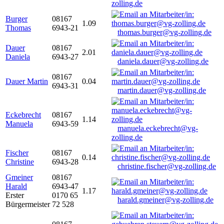
zolling.de
Burger
08167
1.09
Thomas
6943-21
thomas.burger@vg-zolling.de
Dauer
08167
2.01
Daniela
6943-27
daniela.dauer@vg-zolling.de
08167
Dauer Martin
0.04
6943-31
martin.dauer@vg-zolling.de
Eckebrecht
08167
1.14
Manuela
6943-59
manuela.eckebrecht@vg-
zolling.de
Fischer
08167
0.14
Christine
6943-28
christine.fischer@vg-zolling.de
Gmeiner
08167
Harald
6943-47
1.17
Erster
0170 65
harald.gmeiner@vg-zolling.de
Bürgermeister
72 528