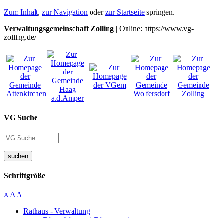
Zum Inhalt
,
zur Navigation
oder
zur Startseite
springen.
Verwaltungsgemeinschaft Zolling
| Online: https://www.vg-
zolling.de/
VG Suche
suchen
Schriftgröße
A
A
A
Rathaus - Verwaltung