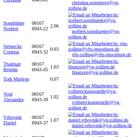
christina.sommerer@vg-
zolling.de
Sonnhütter
08167
2.06
Norbert
6943-22
norbert.sonnhuetter@vg-
zolling.de
Steinecke
08167
0.03
Corinna
6943-32
vhs-zolling@vhs-moosburg.de
Thalmair
08167
1.03
Brigitte
6943-45
finanzen@vg-zolling.de
Toth Marlene
0.07
Vogl
08167
1.02
Alexandra
6943-39
vollstreckungsstelle@vg-
zolling.de
Vrhovnik
08167
1.07
Daniel
6943-37
daniel.vrhovnik@vg-zolling.de