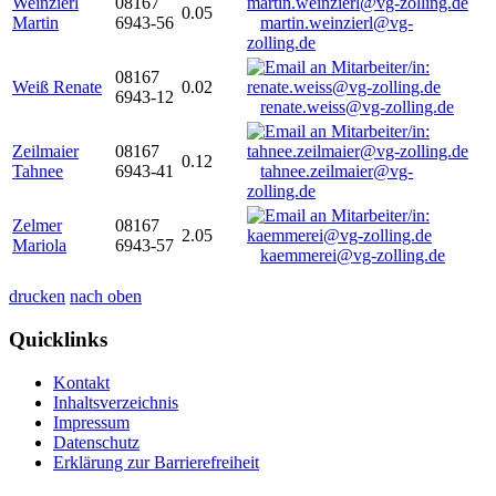
Weinzierl
08167
0.05
Martin
6943-56
martin.weinzierl@vg-
zolling.de
08167
Weiß Renate
0.02
6943-12
renate.weiss@vg-zolling.de
Zeilmaier
08167
0.12
Tahnee
6943-41
tahnee.zeilmaier@vg-
zolling.de
Zelmer
08167
2.05
Mariola
6943-57
kaemmerei@vg-zolling.de
drucken
nach oben
Quicklinks
Kontakt
Inhaltsverzeichnis
Impressum
Datenschutz
Erklärung zur Barrierefreiheit