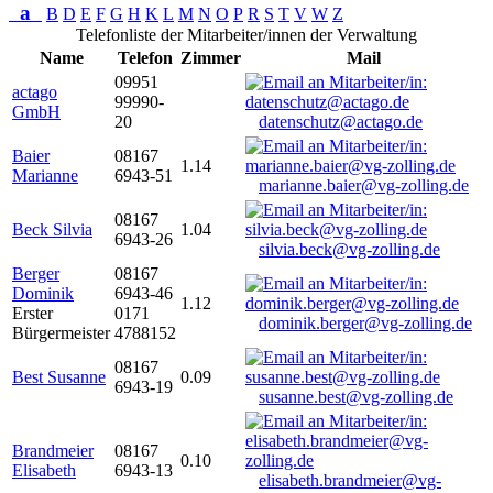
a
B
D
E
F
G
H
K
L
M
N
O
P
R
S
T
V
W
Z
Telefonliste der Mitarbeiter/innen der Verwaltung
Name
Telefon
Zimmer
Mail
09951
actago
99990-
GmbH
20
datenschutz@actago.de
Baier
08167
1.14
Marianne
6943-51
marianne.baier@vg-zolling.de
08167
Beck Silvia
1.04
6943-26
silvia.beck@vg-zolling.de
Berger
08167
Dominik
6943-46
1.12
Erster
0171
dominik.berger@vg-zolling.de
Bürgermeister
4788152
08167
Best Susanne
0.09
6943-19
susanne.best@vg-zolling.de
Brandmeier
08167
0.10
Elisabeth
6943-13
elisabeth.brandmeier@vg-