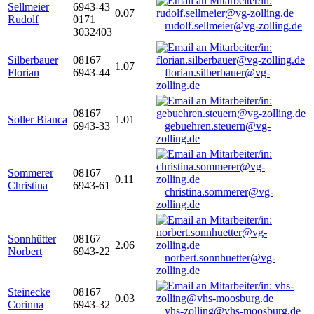
Sellmeier
6943-43
0.07
Rudolf
0171
rudolf.sellmeier@vg-zolling.de
3032403
Silberbauer
08167
1.07
Florian
6943-44
florian.silberbauer@vg-
zolling.de
08167
Soller Bianca
1.01
6943-33
gebuehren.steuern@vg-
zolling.de
Sommerer
08167
0.11
Christina
6943-61
christina.sommerer@vg-
zolling.de
Sonnhütter
08167
2.06
Norbert
6943-22
norbert.sonnhuetter@vg-
zolling.de
Steinecke
08167
0.03
Corinna
6943-32
vhs-zolling@vhs-moosburg.de