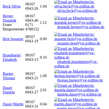
08167
Beck Silvia
1.04
6943-26
silvia.beck@vg-zolling.de
Berger
08167
Dominik
6943-46
1.12
Erster
0171
dominik.berger@vg-zolling.de
Bürgermeister
4788152
08167
Best Susanne
0.09
6943-19
susanne.best@vg-zolling.de
Brandmeier
08167
0.10
Elisabeth
6943-13
elisabeth.brandmeier@vg-
zolling.de
Burger
08167
1.09
Thomas
6943-21
thomas.burger@vg-zolling.de
Dauer
08167
2.01
Daniela
6943-27
daniela.dauer@vg-zolling.de
08167
Dauer Martin
0.04
6943-31
martin.dauer@vg-zolling.de