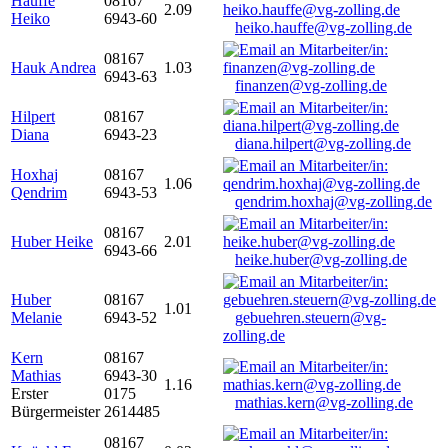
Hauffe
08167
2.09
Heiko
6943-60
heiko.hauffe@vg-zolling.de
08167
Hauk Andrea
1.03
6943-63
finanzen@vg-zolling.de
Hilpert
08167
Diana
6943-23
diana.hilpert@vg-zolling.de
Hoxhaj
08167
1.06
Qendrim
6943-53
qendrim.hoxhaj@vg-zolling.de
08167
Huber Heike
2.01
6943-66
heike.huber@vg-zolling.de
Huber
08167
1.01
Melanie
6943-52
gebuehren.steuern@vg-
zolling.de
Kern
08167
Mathias
6943-30
1.16
Erster
0175
mathias.kern@vg-zolling.de
Bürgermeister
2614485
08167