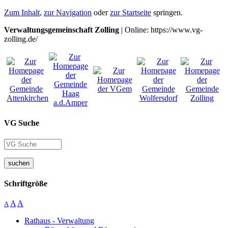
Zum Inhalt
,
zur Navigation
oder
zur Startseite
springen.
Verwaltungsgemeinschaft Zolling
| Online: https://www.vg-
zolling.de/
VG Suche
suchen
Schriftgröße
A
A
A
Rathaus - Verwaltung