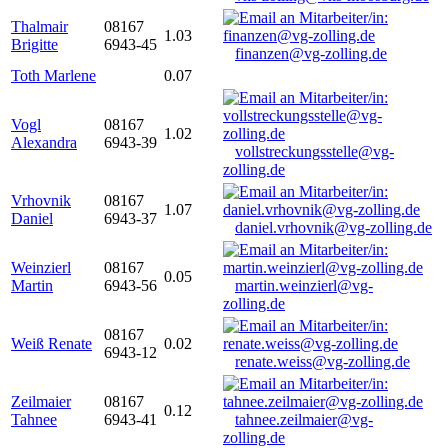
Thalmair
08167
1.03
Brigitte
6943-45
finanzen@vg-zolling.de
Toth Marlene
0.07
Vogl
08167
1.02
Alexandra
6943-39
vollstreckungsstelle@vg-
zolling.de
Vrhovnik
08167
1.07
Daniel
6943-37
daniel.vrhovnik@vg-zolling.de
Weinzierl
08167
0.05
Martin
6943-56
martin.weinzierl@vg-
zolling.de
08167
Weiß Renate
0.02
6943-12
renate.weiss@vg-zolling.de
Zeilmaier
08167
0.12
Tahnee
6943-41
tahnee.zeilmaier@vg-
zolling.de