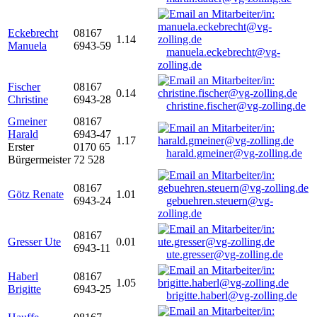
Eckebrecht
08167
1.14
Manuela
6943-59
manuela.eckebrecht@vg-
zolling.de
Fischer
08167
0.14
Christine
6943-28
christine.fischer@vg-zolling.de
Gmeiner
08167
Harald
6943-47
1.17
Erster
0170 65
harald.gmeiner@vg-zolling.de
Bürgermeister
72 528
08167
Götz Renate
1.01
6943-24
gebuehren.steuern@vg-
zolling.de
08167
Gresser Ute
0.01
6943-11
ute.gresser@vg-zolling.de
Haberl
08167
1.05
Brigitte
6943-25
brigitte.haberl@vg-zolling.de