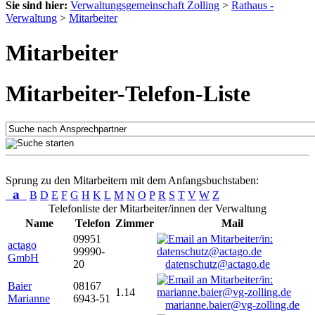
Sie sind hier:
Verwaltungsgemeinschaft Zolling
>
Rathaus -
Verwaltung
>
Mitarbeiter
Mitarbeiter
Mitarbeiter-Telefon-Liste
Sprung zu den Mitarbeitern mit dem Anfangsbuchstaben:
a
B
D
E
F
G
H
K
L
M
N
O
P
R
S
T
V
W
Z
Telefonliste der Mitarbeiter/innen der Verwaltung
Name
Telefon
Zimmer
Mail
09951
actago
99990-
GmbH
20
datenschutz@actago.de
Baier
08167
1.14
Marianne
6943-51
marianne.baier@vg-zolling.de