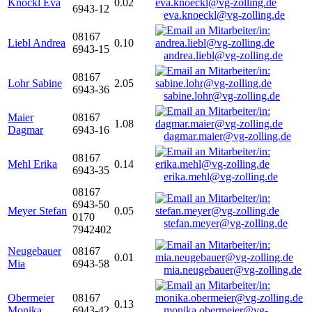
Knöckl Eva
0.02
6943-12
eva.knoeckl@vg-zolling.de
08167
Liebl Andrea
0.10
6943-15
andrea.liebl@vg-zolling.de
08167
Lohr Sabine
2.05
6943-36
sabine.lohr@vg-zolling.de
Maier
08167
1.08
Dagmar
6943-16
dagmar.maier@vg-zolling.de
08167
Mehl Erika
0.14
6943-35
erika.mehl@vg-zolling.de
08167
6943-50
Meyer Stefan
0.05
0170
stefan.meyer@vg-zolling.de
7942402
Neugebauer
08167
0.01
Mia
6943-58
mia.neugebauer@vg-zolling.de
Obermeier
08167
0.13
Monika
6943-42
monika.obermeier@vg-