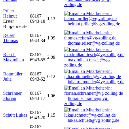
zolling.de
Priller
Helmut
08167
1.13
Erster
6943-18
helmut.priller@vg-zolling.de
Bürgermeister
Reiser
08167
1.09
Thomas
6943-34
thomas.reiser@vg-zolling.de
Riesch
08167
2.09
Maximilian
6943-55
maximilian.riesch@vg-
zolling.de
Rottmüller
08167
0.12
Julia
6943-62
julia.rottmueller@vg-zolling.de
Schranner
08167
1.06
Florian
6943-17
florian.schranner@vg-
zolling.de
08167
Schütt Lukas
1.15
6943-20
lukas.schuett@vg-zolling.de
08167