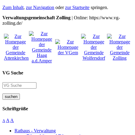
Zum Inhalt
,
zur Navigation
oder
zur Startseite
springen.
Verwaltungsgemeinschaft Zolling
| Online: https://www.vg-
zolling.de/
VG Suche
suchen
Schriftgröße
A
A
A
Rathaus - Verwaltung