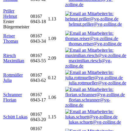
zolling.de
Priller
Helmut
08167
1.13
Erster
6943-18
helmut.priller@vg-zolling.de
Bürgermeister
Reiser
08167
1.09
Thomas
6943-34
thomas.reiser@vg-zolling.de
Riesch
08167
2.09
Maximilian
6943-55
maximilian.riesch@vg-
zolling.de
Rottmüller
08167
0.12
Julia
6943-62
julia.rottmueller@vg-zolling.de
Schranner
08167
1.06
Florian
6943-17
florian.schranner@vg-
zolling.de
08167
Schütt Lukas
1.15
6943-20
lukas.schuett@vg-zolling.de
08167