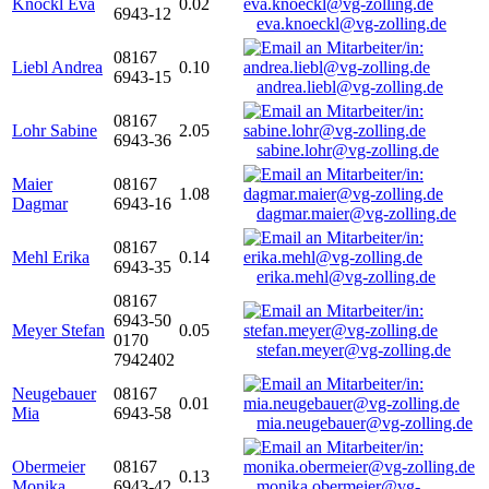
Knöckl Eva
0.02
6943-12
eva.knoeckl@vg-zolling.de
08167
Liebl Andrea
0.10
6943-15
andrea.liebl@vg-zolling.de
08167
Lohr Sabine
2.05
6943-36
sabine.lohr@vg-zolling.de
Maier
08167
1.08
Dagmar
6943-16
dagmar.maier@vg-zolling.de
08167
Mehl Erika
0.14
6943-35
erika.mehl@vg-zolling.de
08167
6943-50
Meyer Stefan
0.05
0170
stefan.meyer@vg-zolling.de
7942402
Neugebauer
08167
0.01
Mia
6943-58
mia.neugebauer@vg-zolling.de
Obermeier
08167
0.13
Monika
6943-42
monika.obermeier@vg-