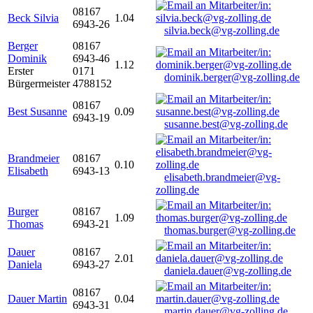
08167
Beck Silvia
1.04
6943-26
silvia.beck@vg-zolling.de
Berger
08167
Dominik
6943-46
1.12
Erster
0171
dominik.berger@vg-zolling.de
Bürgermeister
4788152
08167
Best Susanne
0.09
6943-19
susanne.best@vg-zolling.de
Brandmeier
08167
0.10
Elisabeth
6943-13
elisabeth.brandmeier@vg-
zolling.de
Burger
08167
1.09
Thomas
6943-21
thomas.burger@vg-zolling.de
Dauer
08167
2.01
Daniela
6943-27
daniela.dauer@vg-zolling.de
08167
Dauer Martin
0.04
6943-31
martin.dauer@vg-zolling.de