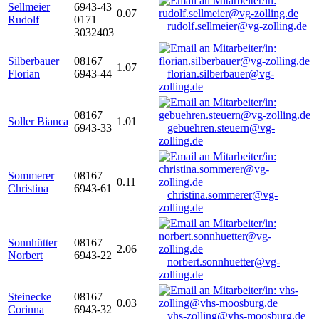
Sellmeier
6943-43
0.07
Rudolf
0171
rudolf.sellmeier@vg-zolling.de
3032403
Silberbauer
08167
1.07
Florian
6943-44
florian.silberbauer@vg-
zolling.de
08167
Soller Bianca
1.01
6943-33
gebuehren.steuern@vg-
zolling.de
Sommerer
08167
0.11
Christina
6943-61
christina.sommerer@vg-
zolling.de
Sonnhütter
08167
2.06
Norbert
6943-22
norbert.sonnhuetter@vg-
zolling.de
Steinecke
08167
0.03
Corinna
6943-32
vhs-zolling@vhs-moosburg.de