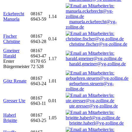
Eckebrecht
08167
1.14
Manuela
6943-59
manuela.eckebrecht@vg-
zolling.de
Fischer
08167
0.14
Christine
6943-28
christine.fischer@vg-zolling.de
Gmeiner
08167
Harald
6943-47
1.17
Erster
0170 65
harald.gmeiner@vg-zolling.de
Bürgermeister
72 528
08167
Götz Renate
1.01
6943-24
gebuehren.steuern@vg-
zolling.de
08167
Gresser Ute
0.01
6943-11
ute.gresser@vg-zolling.de
Haberl
08167
1.05
Brigitte
6943-25
brigitte.haberl@vg-zolling.de