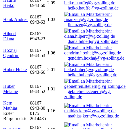
Hauffe
08167
2.09
Heiko
6943-60
heiko.hauffe@vg-zolling.de
08167
Hauk Andrea
1.03
6943-63
finanzen@vg-zolling.de
Hilpert
08167
Diana
6943-23
diana.hilpert@vg-zolling.de
Hoxhaj
08167
1.06
Qendrim
6943-53
qendrim.hoxhaj@vg-zolling.de
08167
Huber Heike
2.01
6943-66
heike.huber@vg-zolling.de
Huber
08167
1.01
Melanie
6943-52
gebuehren.steuern@vg-
zolling.de
Kern
08167
Mathias
6943-30
1.16
Erster
0175
mathias.kern@vg-zolling.de
Bürgermeister
2614485
08167