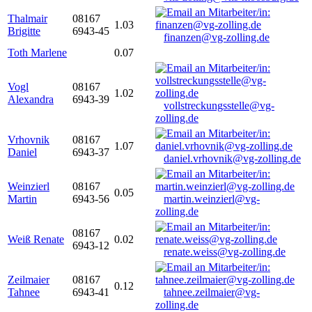
Thalmair
08167
1.03
Brigitte
6943-45
finanzen@vg-zolling.de
Toth Marlene
0.07
Vogl
08167
1.02
Alexandra
6943-39
vollstreckungsstelle@vg-
zolling.de
Vrhovnik
08167
1.07
Daniel
6943-37
daniel.vrhovnik@vg-zolling.de
Weinzierl
08167
0.05
Martin
6943-56
martin.weinzierl@vg-
zolling.de
08167
Weiß Renate
0.02
6943-12
renate.weiss@vg-zolling.de
Zeilmaier
08167
0.12
Tahnee
6943-41
tahnee.zeilmaier@vg-
zolling.de