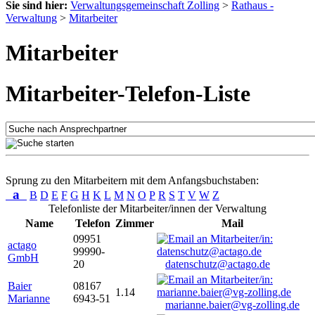
Sie sind hier:
Verwaltungsgemeinschaft Zolling
>
Rathaus -
Verwaltung
>
Mitarbeiter
Mitarbeiter
Mitarbeiter-Telefon-Liste
Sprung zu den Mitarbeitern mit dem Anfangsbuchstaben:
a
B
D
E
F
G
H
K
L
M
N
O
P
R
S
T
V
W
Z
Telefonliste der Mitarbeiter/innen der Verwaltung
Name
Telefon
Zimmer
Mail
09951
actago
99990-
GmbH
20
datenschutz@actago.de
Baier
08167
1.14
Marianne
6943-51
marianne.baier@vg-zolling.de