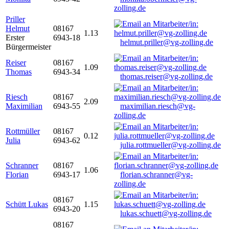
zolling.de
Priller
Helmut
08167
1.13
Erster
6943-18
helmut.priller@vg-zolling.de
Bürgermeister
Reiser
08167
1.09
Thomas
6943-34
thomas.reiser@vg-zolling.de
Riesch
08167
2.09
Maximilian
6943-55
maximilian.riesch@vg-
zolling.de
Rottmüller
08167
0.12
Julia
6943-62
julia.rottmueller@vg-zolling.de
Schranner
08167
1.06
Florian
6943-17
florian.schranner@vg-
zolling.de
08167
Schütt Lukas
1.15
6943-20
lukas.schuett@vg-zolling.de
08167