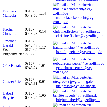
Eckebrecht
08167
1.14
Manuela
6943-59
manuela.eckebrecht@vg-
zolling.de
Fischer
08167
0.14
Christine
6943-28
christine.fischer@vg-zolling.de
Gmeiner
08167
Harald
6943-47
1.17
Erster
0170 65
harald.gmeiner@vg-zolling.de
Bürgermeister
72 528
08167
Götz Renate
1.01
6943-24
gebuehren.steuern@vg-
zolling.de
08167
Gresser Ute
0.01
6943-11
ute.gresser@vg-zolling.de
Haberl
08167
1.05
Brigitte
6943-25
brigitte.haberl@vg-zolling.de