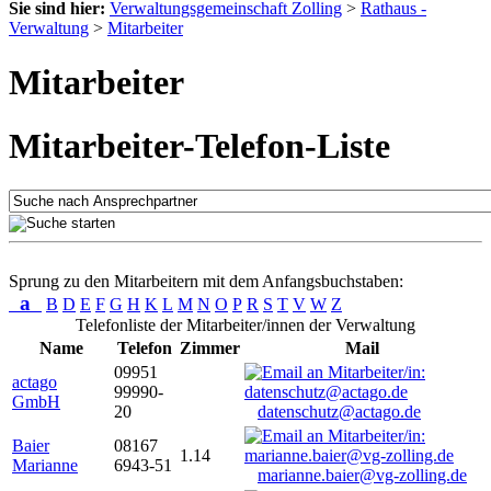
Sie sind hier:
Verwaltungsgemeinschaft Zolling
>
Rathaus -
Verwaltung
>
Mitarbeiter
Mitarbeiter
Mitarbeiter-Telefon-Liste
Sprung zu den Mitarbeitern mit dem Anfangsbuchstaben:
a
B
D
E
F
G
H
K
L
M
N
O
P
R
S
T
V
W
Z
Telefonliste der Mitarbeiter/innen der Verwaltung
Name
Telefon
Zimmer
Mail
09951
actago
99990-
GmbH
20
datenschutz@actago.de
Baier
08167
1.14
Marianne
6943-51
marianne.baier@vg-zolling.de