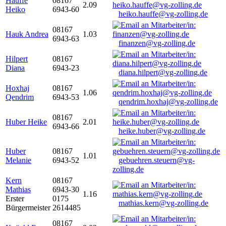
Hauffe
08167
2.09
Heiko
6943-60
heiko.hauffe@vg-zolling.de
08167
Hauk Andrea
1.03
6943-63
finanzen@vg-zolling.de
Hilpert
08167
Diana
6943-23
diana.hilpert@vg-zolling.de
Hoxhaj
08167
1.06
Qendrim
6943-53
qendrim.hoxhaj@vg-zolling.de
08167
Huber Heike
2.01
6943-66
heike.huber@vg-zolling.de
Huber
08167
1.01
Melanie
6943-52
gebuehren.steuern@vg-
zolling.de
Kern
08167
Mathias
6943-30
1.16
Erster
0175
mathias.kern@vg-zolling.de
Bürgermeister
2614485
08167