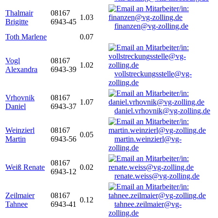
Thalmair
08167
1.03
Brigitte
6943-45
finanzen@vg-zolling.de
Toth Marlene
0.07
Vogl
08167
1.02
Alexandra
6943-39
vollstreckungsstelle@vg-
zolling.de
Vrhovnik
08167
1.07
Daniel
6943-37
daniel.vrhovnik@vg-zolling.de
Weinzierl
08167
0.05
Martin
6943-56
martin.weinzierl@vg-
zolling.de
08167
Weiß Renate
0.02
6943-12
renate.weiss@vg-zolling.de
Zeilmaier
08167
0.12
Tahnee
6943-41
tahnee.zeilmaier@vg-
zolling.de