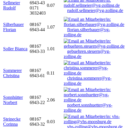
Sellmeier
6943-43
0.07
Rudolf
0171
rudolf.sellmeier@vg-zolling.de
3032403
Silberbauer
08167
1.07
Florian
6943-44
florian.silberbauer@vg-
zolling.de
08167
Soller Bianca
1.01
6943-33
gebuehren.steuern@vg-
zolling.de
Sommerer
08167
0.11
Christina
6943-61
christina.sommerer@vg-
zolling.de
Sonnhütter
08167
2.06
Norbert
6943-22
norbert.sonnhuetter@vg-
zolling.de
Steinecke
08167
0.03
Corinna
6943-32
vhs-zolling@vhs-moosburg.de