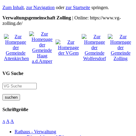
Zum Inhalt
,
zur Navigation
oder
zur Startseite
springen.
Verwaltungsgemeinschaft Zolling
| Online: https://www.vg-
zolling.de/
VG Suche
suchen
Schriftgröße
A
A
A
Rathaus - Verwaltung