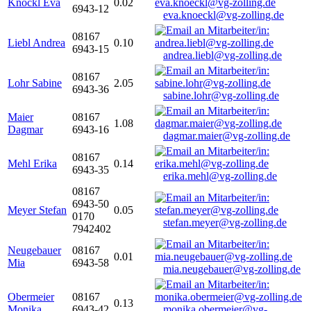
Knöckl Eva
0.02
6943-12
eva.knoeckl@vg-zolling.de
08167
Liebl Andrea
0.10
6943-15
andrea.liebl@vg-zolling.de
08167
Lohr Sabine
2.05
6943-36
sabine.lohr@vg-zolling.de
Maier
08167
1.08
Dagmar
6943-16
dagmar.maier@vg-zolling.de
08167
Mehl Erika
0.14
6943-35
erika.mehl@vg-zolling.de
08167
6943-50
Meyer Stefan
0.05
0170
stefan.meyer@vg-zolling.de
7942402
Neugebauer
08167
0.01
Mia
6943-58
mia.neugebauer@vg-zolling.de
Obermeier
08167
0.13
Monika
6943-42
monika.obermeier@vg-