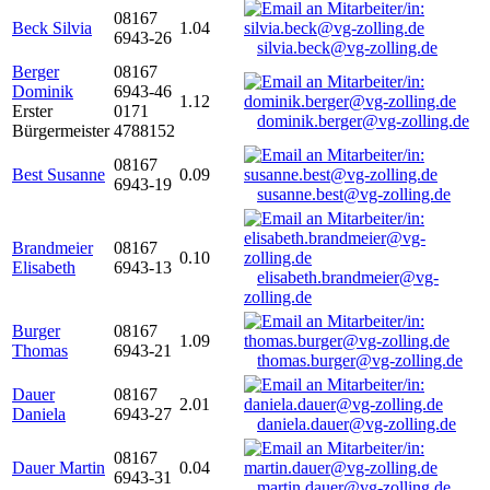
08167
Beck Silvia
1.04
6943-26
silvia.beck@vg-zolling.de
Berger
08167
Dominik
6943-46
1.12
Erster
0171
dominik.berger@vg-zolling.de
Bürgermeister
4788152
08167
Best Susanne
0.09
6943-19
susanne.best@vg-zolling.de
Brandmeier
08167
0.10
Elisabeth
6943-13
elisabeth.brandmeier@vg-
zolling.de
Burger
08167
1.09
Thomas
6943-21
thomas.burger@vg-zolling.de
Dauer
08167
2.01
Daniela
6943-27
daniela.dauer@vg-zolling.de
08167
Dauer Martin
0.04
6943-31
martin.dauer@vg-zolling.de