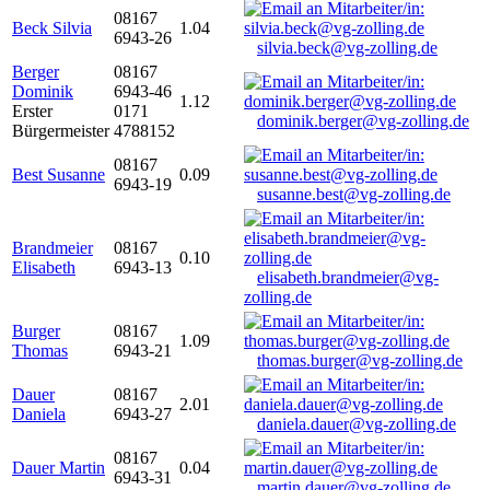
08167
Beck Silvia
1.04
6943-26
silvia.beck@vg-zolling.de
Berger
08167
Dominik
6943-46
1.12
Erster
0171
dominik.berger@vg-zolling.de
Bürgermeister
4788152
08167
Best Susanne
0.09
6943-19
susanne.best@vg-zolling.de
Brandmeier
08167
0.10
Elisabeth
6943-13
elisabeth.brandmeier@vg-
zolling.de
Burger
08167
1.09
Thomas
6943-21
thomas.burger@vg-zolling.de
Dauer
08167
2.01
Daniela
6943-27
daniela.dauer@vg-zolling.de
08167
Dauer Martin
0.04
6943-31
martin.dauer@vg-zolling.de