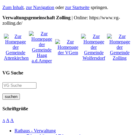
Zum Inhalt
,
zur Navigation
oder
zur Startseite
springen.
Verwaltungsgemeinschaft Zolling
| Online: https://www.vg-
zolling.de/
VG Suche
suchen
Schriftgröße
A
A
A
Rathaus - Verwaltung