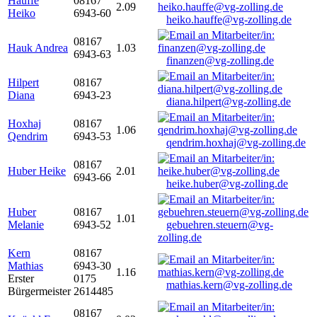
Hauffe
08167
2.09
Heiko
6943-60
heiko.hauffe@vg-zolling.de
08167
Hauk Andrea
1.03
6943-63
finanzen@vg-zolling.de
Hilpert
08167
Diana
6943-23
diana.hilpert@vg-zolling.de
Hoxhaj
08167
1.06
Qendrim
6943-53
qendrim.hoxhaj@vg-zolling.de
08167
Huber Heike
2.01
6943-66
heike.huber@vg-zolling.de
Huber
08167
1.01
Melanie
6943-52
gebuehren.steuern@vg-
zolling.de
Kern
08167
Mathias
6943-30
1.16
Erster
0175
mathias.kern@vg-zolling.de
Bürgermeister
2614485
08167