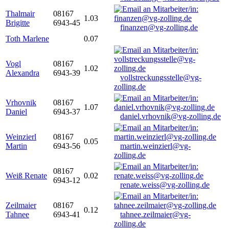
Thalmair
08167
1.03
Brigitte
6943-45
finanzen@vg-zolling.de
Toth Marlene
0.07
Vogl
08167
1.02
Alexandra
6943-39
vollstreckungsstelle@vg-
zolling.de
Vrhovnik
08167
1.07
Daniel
6943-37
daniel.vrhovnik@vg-zolling.de
Weinzierl
08167
0.05
Martin
6943-56
martin.weinzierl@vg-
zolling.de
08167
Weiß Renate
0.02
6943-12
renate.weiss@vg-zolling.de
Zeilmaier
08167
0.12
Tahnee
6943-41
tahnee.zeilmaier@vg-
zolling.de