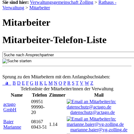
Sie sind hier:
Verwaltungsgemeinschaft Zolling
>
Rathaus -
Verwaltung
>
Mitarbeiter
Mitarbeiter
Mitarbeiter-Telefon-Liste
Sprung zu den Mitarbeitern mit dem Anfangsbuchstaben:
a
B
D
E
F
G
H
K
L
M
N
O
P
R
S
T
V
W
Z
Telefonliste der Mitarbeiter/innen der Verwaltung
Name
Telefon
Zimmer
Mail
09951
actago
99990-
GmbH
20
datenschutz@actago.de
Baier
08167
1.14
Marianne
6943-51
marianne.baier@vg-zolling.de