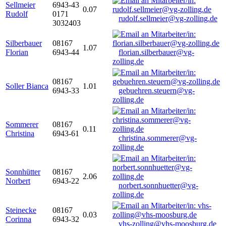
Sellmeier
6943-43
0.07
Rudolf
0171
rudolf.sellmeier@vg-zolling.de
3032403
Silberbauer
08167
1.07
Florian
6943-44
florian.silberbauer@vg-
zolling.de
08167
Soller Bianca
1.01
6943-33
gebuehren.steuern@vg-
zolling.de
Sommerer
08167
0.11
Christina
6943-61
christina.sommerer@vg-
zolling.de
Sonnhütter
08167
2.06
Norbert
6943-22
norbert.sonnhuetter@vg-
zolling.de
Steinecke
08167
0.03
Corinna
6943-32
vhs-zolling@vhs-moosburg.de