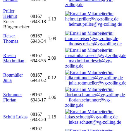
zolling.de
Priller
Helmut
08167
1.13
Erster
6943-18
helmut.priller@vg-zolling.de
Bürgermeister
Reiser
08167
1.09
Thomas
6943-34
thomas.reiser@vg-zolling.de
Riesch
08167
2.09
Maximilian
6943-55
maximilian.riesch@vg-
zolling.de
Rottmüller
08167
0.12
Julia
6943-62
julia.rottmueller@vg-zolling.de
Schranner
08167
1.06
Florian
6943-17
florian.schranner@vg-
zolling.de
08167
Schütt Lukas
1.15
6943-20
lukas.schuett@vg-zolling.de
08167