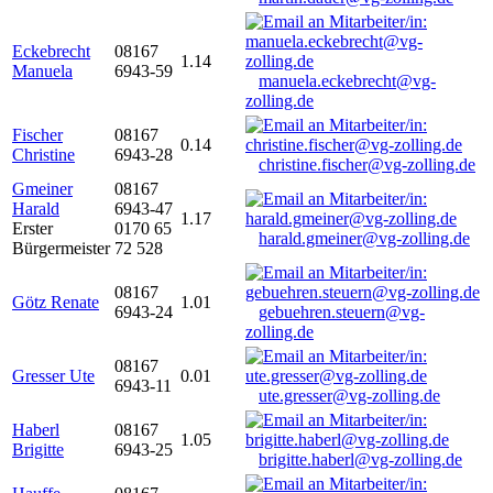
Eckebrecht
08167
1.14
Manuela
6943-59
manuela.eckebrecht@vg-
zolling.de
Fischer
08167
0.14
Christine
6943-28
christine.fischer@vg-zolling.de
Gmeiner
08167
Harald
6943-47
1.17
Erster
0170 65
harald.gmeiner@vg-zolling.de
Bürgermeister
72 528
08167
Götz Renate
1.01
6943-24
gebuehren.steuern@vg-
zolling.de
08167
Gresser Ute
0.01
6943-11
ute.gresser@vg-zolling.de
Haberl
08167
1.05
Brigitte
6943-25
brigitte.haberl@vg-zolling.de