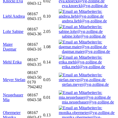
Knöckl Eva
0.02
6943-12
eva.knoeckl@vg-zolling.de
08167
Liebl Andrea
0.10
6943-15
andrea.liebl@vg-zolling.de
08167
Lohr Sabine
2.05
6943-36
sabine.lohr@vg-zolling.de
Maier
08167
1.08
Dagmar
6943-16
dagmar.maier@vg-zolling.de
08167
Mehl Erika
0.14
6943-35
erika.mehl@vg-zolling.de
08167
6943-50
Meyer Stefan
0.05
0170
stefan.meyer@vg-zolling.de
7942402
Neugebauer
08167
0.01
Mia
6943-58
mia.neugebauer@vg-zolling.de
Obermeier
08167
0.13
Monika
6943-42
monika.obermeier@vg-