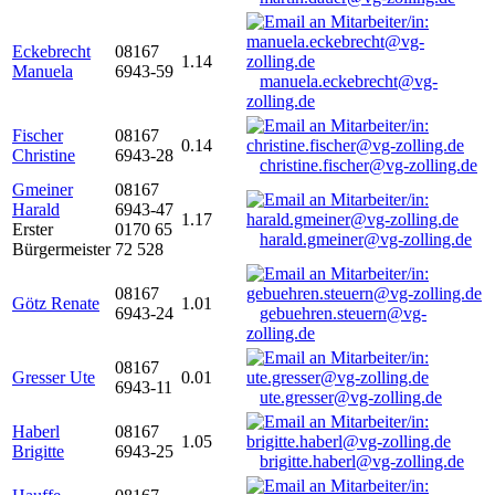
Eckebrecht
08167
1.14
Manuela
6943-59
manuela.eckebrecht@vg-
zolling.de
Fischer
08167
0.14
Christine
6943-28
christine.fischer@vg-zolling.de
Gmeiner
08167
Harald
6943-47
1.17
Erster
0170 65
harald.gmeiner@vg-zolling.de
Bürgermeister
72 528
08167
Götz Renate
1.01
6943-24
gebuehren.steuern@vg-
zolling.de
08167
Gresser Ute
0.01
6943-11
ute.gresser@vg-zolling.de
Haberl
08167
1.05
Brigitte
6943-25
brigitte.haberl@vg-zolling.de