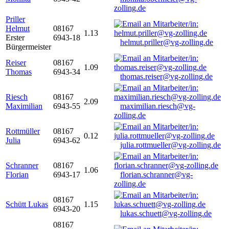
zolling.de
Priller
Helmut
08167
1.13
Erster
6943-18
helmut.priller@vg-zolling.de
Bürgermeister
Reiser
08167
1.09
Thomas
6943-34
thomas.reiser@vg-zolling.de
Riesch
08167
2.09
Maximilian
6943-55
maximilian.riesch@vg-
zolling.de
Rottmüller
08167
0.12
Julia
6943-62
julia.rottmueller@vg-zolling.de
Schranner
08167
1.06
Florian
6943-17
florian.schranner@vg-
zolling.de
08167
Schütt Lukas
1.15
6943-20
lukas.schuett@vg-zolling.de
08167