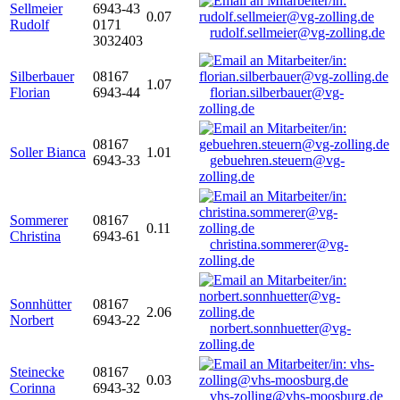
Sellmeier
6943-43
0.07
Rudolf
0171
rudolf.sellmeier@vg-zolling.de
3032403
Silberbauer
08167
1.07
Florian
6943-44
florian.silberbauer@vg-
zolling.de
08167
Soller Bianca
1.01
6943-33
gebuehren.steuern@vg-
zolling.de
Sommerer
08167
0.11
Christina
6943-61
christina.sommerer@vg-
zolling.de
Sonnhütter
08167
2.06
Norbert
6943-22
norbert.sonnhuetter@vg-
zolling.de
Steinecke
08167
0.03
Corinna
6943-32
vhs-zolling@vhs-moosburg.de