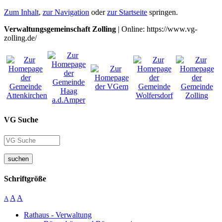
Zum Inhalt
,
zur Navigation
oder
zur Startseite
springen.
Verwaltungsgemeinschaft Zolling
| Online: https://www.vg-
zolling.de/
VG Suche
suchen
Schriftgröße
A
A
A
Rathaus - Verwaltung