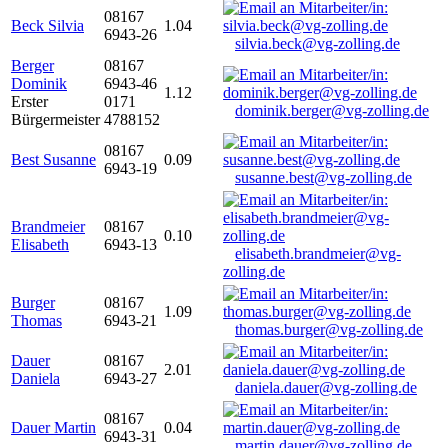
08167
Beck Silvia
1.04
6943-26
silvia.beck@vg-zolling.de
Berger
08167
Dominik
6943-46
1.12
Erster
0171
dominik.berger@vg-zolling.de
Bürgermeister
4788152
08167
Best Susanne
0.09
6943-19
susanne.best@vg-zolling.de
Brandmeier
08167
0.10
Elisabeth
6943-13
elisabeth.brandmeier@vg-
zolling.de
Burger
08167
1.09
Thomas
6943-21
thomas.burger@vg-zolling.de
Dauer
08167
2.01
Daniela
6943-27
daniela.dauer@vg-zolling.de
08167
Dauer Martin
0.04
6943-31
martin.dauer@vg-zolling.de