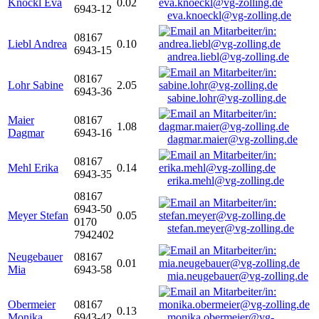
Knöckl Eva
0.02
6943-12
eva.knoeckl@vg-zolling.de
08167
Liebl Andrea
0.10
6943-15
andrea.liebl@vg-zolling.de
08167
Lohr Sabine
2.05
6943-36
sabine.lohr@vg-zolling.de
Maier
08167
1.08
Dagmar
6943-16
dagmar.maier@vg-zolling.de
08167
Mehl Erika
0.14
6943-35
erika.mehl@vg-zolling.de
08167
6943-50
Meyer Stefan
0.05
0170
stefan.meyer@vg-zolling.de
7942402
Neugebauer
08167
0.01
Mia
6943-58
mia.neugebauer@vg-zolling.de
Obermeier
08167
0.13
Monika
6943-42
monika.obermeier@vg-