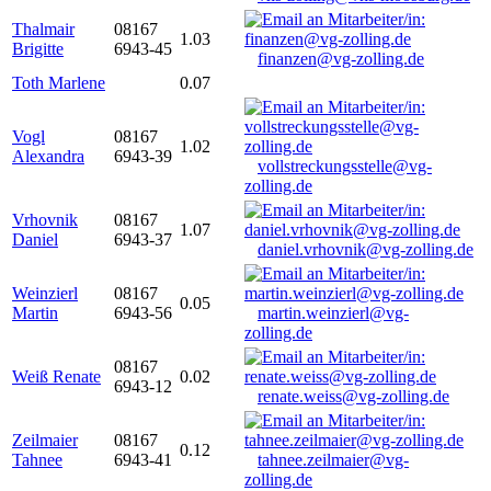
Thalmair
08167
1.03
Brigitte
6943-45
finanzen@vg-zolling.de
Toth Marlene
0.07
Vogl
08167
1.02
Alexandra
6943-39
vollstreckungsstelle@vg-
zolling.de
Vrhovnik
08167
1.07
Daniel
6943-37
daniel.vrhovnik@vg-zolling.de
Weinzierl
08167
0.05
Martin
6943-56
martin.weinzierl@vg-
zolling.de
08167
Weiß Renate
0.02
6943-12
renate.weiss@vg-zolling.de
Zeilmaier
08167
0.12
Tahnee
6943-41
tahnee.zeilmaier@vg-
zolling.de