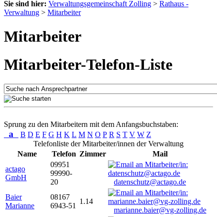
Sie sind hier:
Verwaltungsgemeinschaft Zolling
>
Rathaus -
Verwaltung
>
Mitarbeiter
Mitarbeiter
Mitarbeiter-Telefon-Liste
Sprung zu den Mitarbeitern mit dem Anfangsbuchstaben:
a
B
D
E
F
G
H
K
L
M
N
O
P
R
S
T
V
W
Z
Telefonliste der Mitarbeiter/innen der Verwaltung
Name
Telefon
Zimmer
Mail
09951
actago
99990-
GmbH
20
datenschutz@actago.de
Baier
08167
1.14
Marianne
6943-51
marianne.baier@vg-zolling.de