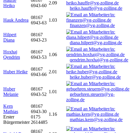
Hauffe
08167
2.09
Heiko
6943-60
heiko.hauffe@vg-zolling.de
08167
Hauk Andrea
1.03
6943-63
finanzen@vg-zolling.de
Hilpert
08167
Diana
6943-23
diana.hilpert@vg-zolling.de
Hoxhaj
08167
1.06
Qendrim
6943-53
qendrim.hoxhaj@vg-zolling.de
08167
Huber Heike
2.01
6943-66
heike.huber@vg-zolling.de
Huber
08167
1.01
Melanie
6943-52
gebuehren.steuern@vg-
zolling.de
Kern
08167
Mathias
6943-30
1.16
Erster
0175
mathias.kern@vg-zolling.de
Bürgermeister
2614485
08167