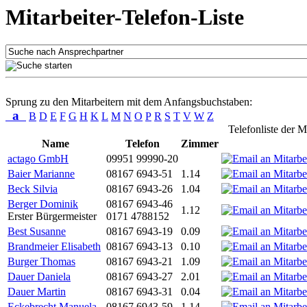
Mitarbeiter-Telefon-Liste
Sprung zu den Mitarbeitern mit dem Anfangsbuchstaben:
a
B
D
E
F
G
H
K
L
M
N
O
P
R
S
T
V
W
Z
Telefonliste der M
Name
Telefon
Zimmer
actago GmbH
09951 99990-20
Baier Marianne
08167 6943-51
1.14
Beck Silvia
08167 6943-26
1.04
Berger Dominik
08167 6943-46
1.12
Erster Bürgermeister
0171 4788152
Best Susanne
08167 6943-19
0.09
Brandmeier Elisabeth
08167 6943-13
0.10
Burger Thomas
08167 6943-21
1.09
Dauer Daniela
08167 6943-27
2.01
Dauer Martin
08167 6943-31
0.04
Eckebrecht Manuela
08167 6943-59
1.14