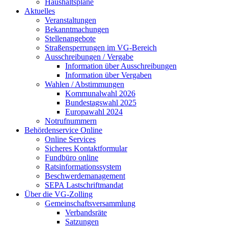
Haushaltspläne
Aktuelles
Veranstaltungen
Bekanntmachungen
Stellenangebote
Straßensperrungen im VG-Bereich
Ausschreibungen / Vergabe
Information über Ausschreibungen
Information über Vergaben
Wahlen / Abstimmungen
Kommunalwahl 2026
Bundestagswahl 2025
Europawahl 2024
Notrufnummern
Behördenservice Online
Online Services
Sicheres Kontaktformular
Fundbüro online
Ratsinformationssystem
Beschwerdemanagement
SEPA Lastschriftmandat
Über die VG-Zolling
Gemeinschaftsversammlung
Verbandsräte
Satzungen