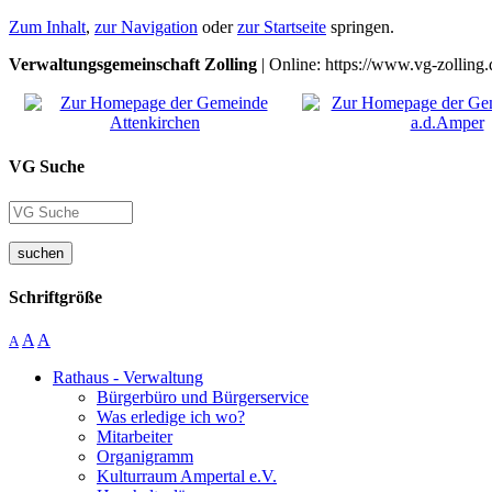
Zum Inhalt
,
zur Navigation
oder
zur Startseite
springen.
Verwaltungsgemeinschaft Zolling
| Online: https://www.vg-zolling.
VG Suche
suchen
Schriftgröße
A
A
A
Rathaus - Verwaltung
Bürgerbüro und Bürgerservice
Was erledige ich wo?
Mitarbeiter
Organigramm
Kulturraum Ampertal e.V.