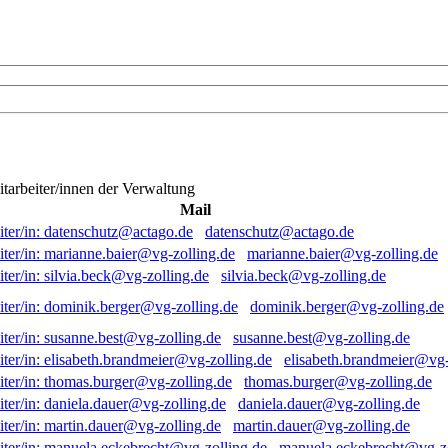
itarbeiter/innen der Verwaltung
Mail
datenschutz@actago.de
marianne.baier@vg-zolling.de
silvia.beck@vg-zolling.de
dominik.berger@vg-zolling.de
susanne.best@vg-zolling.de
elisabeth.brandmeier@vg-
thomas.burger@vg-zolling.de
daniela.dauer@vg-zolling.de
martin.dauer@vg-zolling.de
manuela.eckebrecht@vg-zo