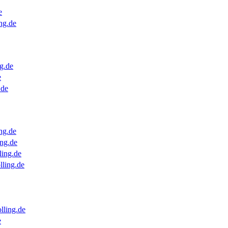
e
ng.de
g.de
e
.de
ng.de
ng.de
ling.de
lling.de
lling.de
e