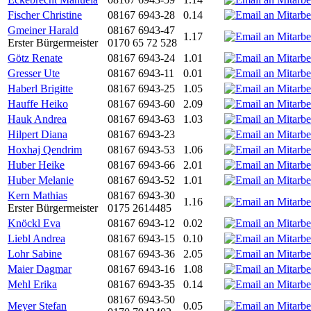
Fischer Christine
08167 6943-28
0.14
Gmeiner Harald
08167 6943-47
1.17
Erster Bürgermeister
0170 65 72 528
Götz Renate
08167 6943-24
1.01
Gresser Ute
08167 6943-11
0.01
Haberl Brigitte
08167 6943-25
1.05
Hauffe Heiko
08167 6943-60
2.09
Hauk Andrea
08167 6943-63
1.03
Hilpert Diana
08167 6943-23
Hoxhaj Qendrim
08167 6943-53
1.06
Huber Heike
08167 6943-66
2.01
Huber Melanie
08167 6943-52
1.01
Kern Mathias
08167 6943-30
1.16
Erster Bürgermeister
0175 2614485
Knöckl Eva
08167 6943-12
0.02
Liebl Andrea
08167 6943-15
0.10
Lohr Sabine
08167 6943-36
2.05
Maier Dagmar
08167 6943-16
1.08
Mehl Erika
08167 6943-35
0.14
08167 6943-50
Meyer Stefan
0.05