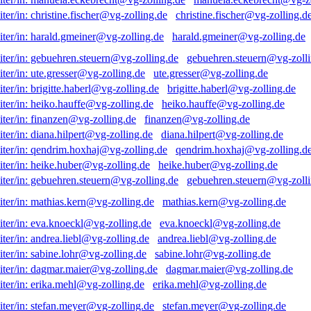
christine.fischer@vg-zolling.d
harald.gmeiner@vg-zolling.de
gebuehren.steuern@vg-zolli
ute.gresser@vg-zolling.de
brigitte.haberl@vg-zolling.de
heiko.hauffe@vg-zolling.de
finanzen@vg-zolling.de
diana.hilpert@vg-zolling.de
qendrim.hoxhaj@vg-zolling.d
heike.huber@vg-zolling.de
gebuehren.steuern@vg-zolli
mathias.kern@vg-zolling.de
eva.knoeckl@vg-zolling.de
andrea.liebl@vg-zolling.de
sabine.lohr@vg-zolling.de
dagmar.maier@vg-zolling.de
erika.mehl@vg-zolling.de
stefan.meyer@vg-zolling.de