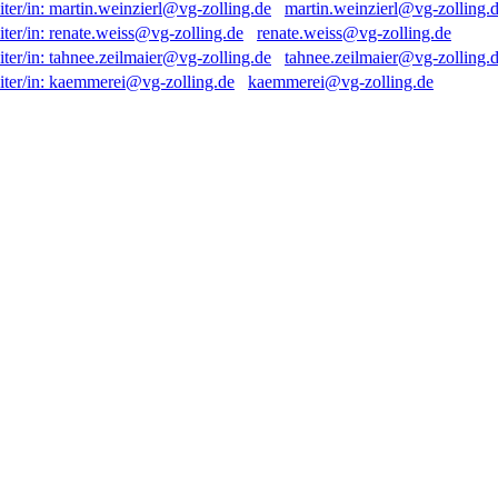
martin.weinzierl@vg-zolling.
renate.weiss@vg-zolling.de
tahnee.zeilmaier@vg-zolling.
kaemmerei@vg-zolling.de