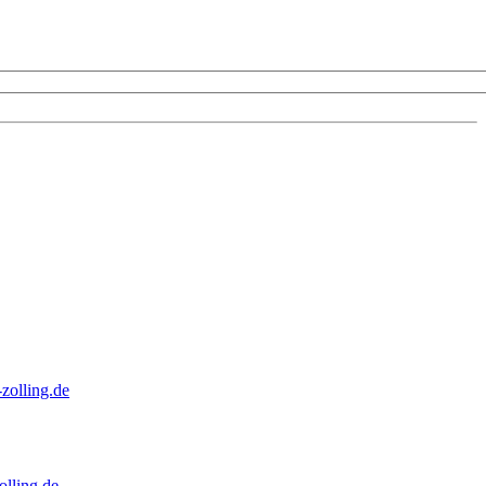
zolling.de
lling.de