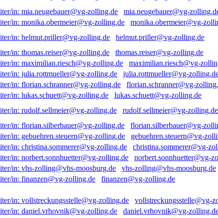
mia.neugebauer@vg-zolling.d
monika.obermeier@vg-zolli
helmut.priller@vg-zolling.de
thomas.reiser@vg-zolling.de
maximilian.riesch@vg-zollin
julia.rottmueller@vg-zolling.d
florian.schranner@vg-zolling
lukas.schuett@vg-zolling.de
rudolf.sellmeier@vg-zolling.de
florian.silberbauer@vg-zolli
gebuehren.steuern@vg-zolli
christina.sommerer@vg-zol
norbert.sonnhuetter@vg-zo
vhs-zolling@vhs-moosburg.de
finanzen@vg-zolling.de
vollstreckungsstelle@vg-zo
daniel.vrhovnik@vg-zolling.d