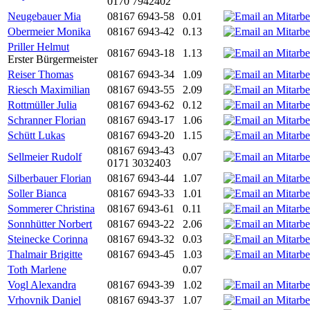
0170 7942402
Neugebauer Mia
08167 6943-58
0.01
Obermeier Monika
08167 6943-42
0.13
Priller Helmut
08167 6943-18
1.13
Erster Bürgermeister
Reiser Thomas
08167 6943-34
1.09
Riesch Maximilian
08167 6943-55
2.09
Rottmüller Julia
08167 6943-62
0.12
Schranner Florian
08167 6943-17
1.06
Schütt Lukas
08167 6943-20
1.15
08167 6943-43
Sellmeier Rudolf
0.07
0171 3032403
Silberbauer Florian
08167 6943-44
1.07
Soller Bianca
08167 6943-33
1.01
Sommerer Christina
08167 6943-61
0.11
Sonnhütter Norbert
08167 6943-22
2.06
Steinecke Corinna
08167 6943-32
0.03
Thalmair Brigitte
08167 6943-45
1.03
Toth Marlene
0.07
Vogl Alexandra
08167 6943-39
1.02
Vrhovnik Daniel
08167 6943-37
1.07