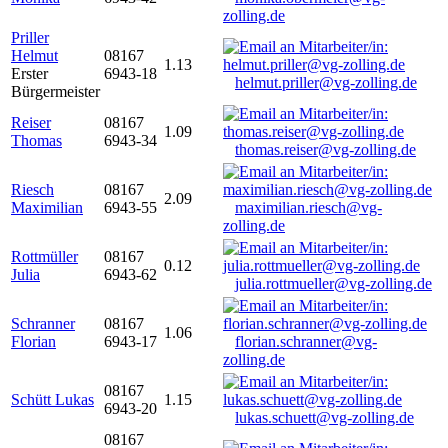
zolling.de
Priller
Helmut
08167
1.13
Erster
6943-18
helmut.priller@vg-zolling.de
Bürgermeister
Reiser
08167
1.09
Thomas
6943-34
thomas.reiser@vg-zolling.de
Riesch
08167
2.09
Maximilian
6943-55
maximilian.riesch@vg-
zolling.de
Rottmüller
08167
0.12
Julia
6943-62
julia.rottmueller@vg-zolling.de
Schranner
08167
1.06
Florian
6943-17
florian.schranner@vg-
zolling.de
08167
Schütt Lukas
1.15
6943-20
lukas.schuett@vg-zolling.de
08167