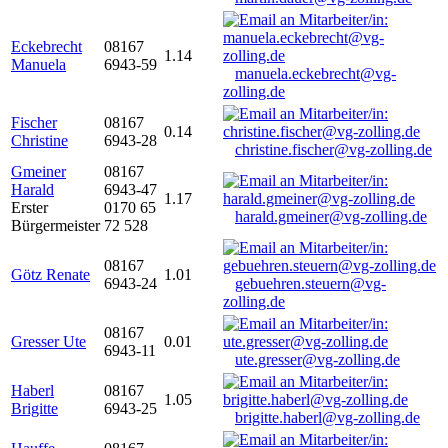
Eckebrecht
08167
1.14
Manuela
6943-59
manuela.eckebrecht@vg-
zolling.de
Fischer
08167
0.14
Christine
6943-28
christine.fischer@vg-zolling.de
Gmeiner
08167
Harald
6943-47
1.17
Erster
0170 65
harald.gmeiner@vg-zolling.de
Bürgermeister
72 528
08167
Götz Renate
1.01
6943-24
gebuehren.steuern@vg-
zolling.de
08167
Gresser Ute
0.01
6943-11
ute.gresser@vg-zolling.de
Haberl
08167
1.05
Brigitte
6943-25
brigitte.haberl@vg-zolling.de