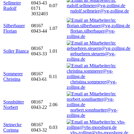
Sellmeier
6943-43
0.07
Rudolf
0171
rudolf.sellmeier@vg-zolling.de
3032403
Silberbauer
08167
1.07
Florian
6943-44
florian.silberbauer@vg-
zolling.de
08167
Soller Bianca
1.01
6943-33
gebuehren.steuern@vg-
zolling.de
Sommerer
08167
0.11
Christina
6943-61
christina.sommerer@vg-
zolling.de
Sonnhütter
08167
2.06
Norbert
6943-22
norbert.sonnhuetter@vg-
zolling.de
Steinecke
08167
0.03
Corinna
6943-32
vhs-zolling@vhs-moosburg.de