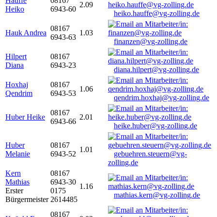
Hauffe
08167
2.09
Heiko
6943-60
heiko.hauffe@vg-zolling.de
08167
Hauk Andrea
1.03
6943-63
finanzen@vg-zolling.de
Hilpert
08167
Diana
6943-23
diana.hilpert@vg-zolling.de
Hoxhaj
08167
1.06
Qendrim
6943-53
qendrim.hoxhaj@vg-zolling.de
08167
Huber Heike
2.01
6943-66
heike.huber@vg-zolling.de
Huber
08167
1.01
Melanie
6943-52
gebuehren.steuern@vg-
zolling.de
Kern
08167
Mathias
6943-30
1.16
Erster
0175
mathias.kern@vg-zolling.de
Bürgermeister
2614485
08167