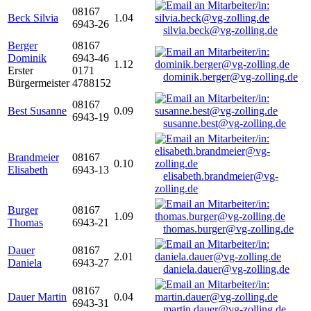
08167
Beck Silvia
1.04
6943-26
silvia.beck@vg-zolling.de
Berger
08167
Dominik
6943-46
1.12
Erster
0171
dominik.berger@vg-zolling.de
Bürgermeister
4788152
08167
Best Susanne
0.09
6943-19
susanne.best@vg-zolling.de
Brandmeier
08167
0.10
Elisabeth
6943-13
elisabeth.brandmeier@vg-
zolling.de
Burger
08167
1.09
Thomas
6943-21
thomas.burger@vg-zolling.de
Dauer
08167
2.01
Daniela
6943-27
daniela.dauer@vg-zolling.de
08167
Dauer Martin
0.04
6943-31
martin.dauer@vg-zolling.de