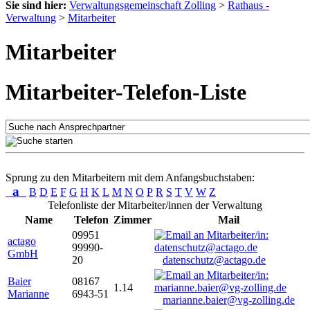
Sie sind hier:
Verwaltungsgemeinschaft Zolling
>
Rathaus -
Verwaltung
>
Mitarbeiter
Mitarbeiter
Mitarbeiter-Telefon-Liste
Sprung zu den Mitarbeitern mit dem Anfangsbuchstaben:
a
B
D
E
F
G
H
K
L
M
N
O
P
R
S
T
V
W
Z
Telefonliste der Mitarbeiter/innen der Verwaltung
Name
Telefon
Zimmer
Mail
09951
actago
99990-
GmbH
20
datenschutz@actago.de
Baier
08167
1.14
Marianne
6943-51
marianne.baier@vg-zolling.de