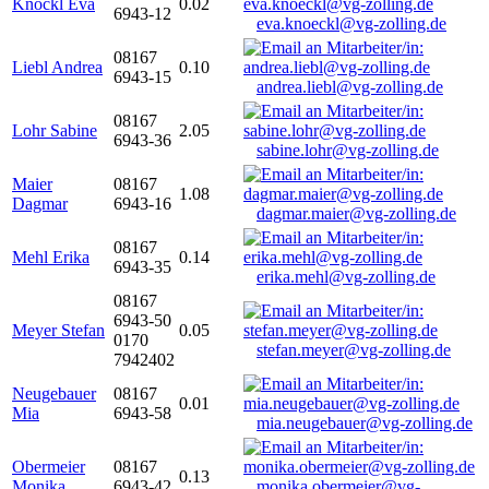
Knöckl Eva
0.02
6943-12
eva.knoeckl@vg-zolling.de
08167
Liebl Andrea
0.10
6943-15
andrea.liebl@vg-zolling.de
08167
Lohr Sabine
2.05
6943-36
sabine.lohr@vg-zolling.de
Maier
08167
1.08
Dagmar
6943-16
dagmar.maier@vg-zolling.de
08167
Mehl Erika
0.14
6943-35
erika.mehl@vg-zolling.de
08167
6943-50
Meyer Stefan
0.05
0170
stefan.meyer@vg-zolling.de
7942402
Neugebauer
08167
0.01
Mia
6943-58
mia.neugebauer@vg-zolling.de
Obermeier
08167
0.13
Monika
6943-42
monika.obermeier@vg-