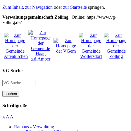
Zum Inhalt
,
zur Navigation
oder
zur Startseite
springen.
Verwaltungsgemeinschaft Zolling
| Online: https://www.vg-
zolling.de/
VG Suche
suchen
Schriftgröße
A
A
A
Rathaus - Verwaltung