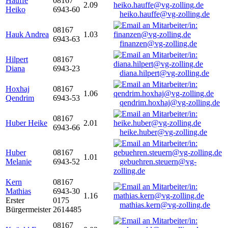
Hauffe
08167
2.09
Heiko
6943-60
heiko.hauffe@vg-zolling.de
08167
Hauk Andrea
1.03
6943-63
finanzen@vg-zolling.de
Hilpert
08167
Diana
6943-23
diana.hilpert@vg-zolling.de
Hoxhaj
08167
1.06
Qendrim
6943-53
qendrim.hoxhaj@vg-zolling.de
08167
Huber Heike
2.01
6943-66
heike.huber@vg-zolling.de
Huber
08167
1.01
Melanie
6943-52
gebuehren.steuern@vg-
zolling.de
Kern
08167
Mathias
6943-30
1.16
Erster
0175
mathias.kern@vg-zolling.de
Bürgermeister
2614485
08167