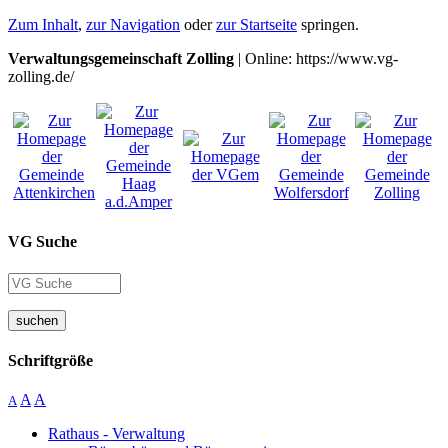
Zum Inhalt
,
zur Navigation
oder
zur Startseite
springen.
Verwaltungsgemeinschaft Zolling
| Online: https://www.vg-
zolling.de/
VG Suche
suchen
Schriftgröße
A
A
A
Rathaus - Verwaltung