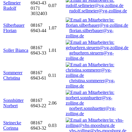
Sellmeier
6943-43
0.07
Rudolf
0171
rudolf.sellmeier@vg-zolling.de
3032403
Silberbauer
08167
1.07
Florian
6943-44
florian.silberbauer@vg-
zolling.de
08167
Soller Bianca
1.01
6943-33
gebuehren.steuern@vg-
zolling.de
Sommerer
08167
0.11
Christina
6943-61
christina.sommerer@vg-
zolling.de
Sonnhütter
08167
2.06
Norbert
6943-22
norbert.sonnhuetter@vg-
zolling.de
Steinecke
08167
0.03
Corinna
6943-32
vhs-zolling@vhs-moosburg.de