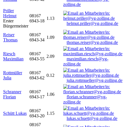
zolling.de
Priller
Helmut
08167
1.13
Erster
6943-18
helmut.priller@vg-zolling.de
Bürgermeister
Reiser
08167
1.09
Thomas
6943-34
thomas.reiser@vg-zolling.de
Riesch
08167
2.09
Maximilian
6943-55
maximilian.riesch@vg-
zolling.de
Rottmüller
08167
0.12
Julia
6943-62
julia.rottmueller@vg-zolling.de
Schranner
08167
1.06
Florian
6943-17
florian.schranner@vg-
zolling.de
08167
Schütt Lukas
1.15
6943-20
lukas.schuett@vg-zolling.de
08167