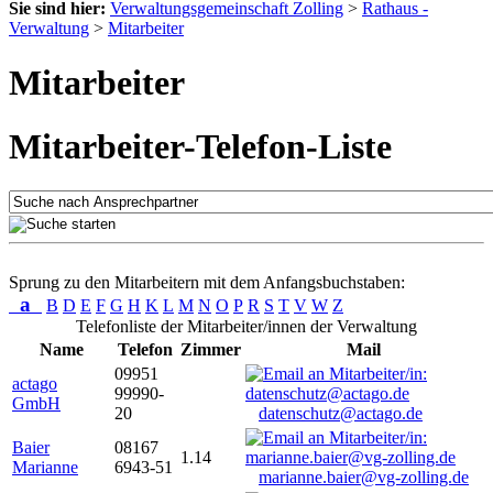
Sie sind hier:
Verwaltungsgemeinschaft Zolling
>
Rathaus -
Verwaltung
>
Mitarbeiter
Mitarbeiter
Mitarbeiter-Telefon-Liste
Sprung zu den Mitarbeitern mit dem Anfangsbuchstaben:
a
B
D
E
F
G
H
K
L
M
N
O
P
R
S
T
V
W
Z
Telefonliste der Mitarbeiter/innen der Verwaltung
Name
Telefon
Zimmer
Mail
09951
actago
99990-
GmbH
20
datenschutz@actago.de
Baier
08167
1.14
Marianne
6943-51
marianne.baier@vg-zolling.de