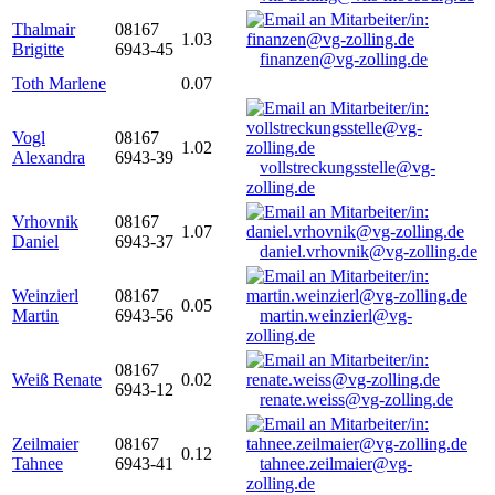
Thalmair
08167
1.03
Brigitte
6943-45
finanzen@vg-zolling.de
Toth Marlene
0.07
Vogl
08167
1.02
Alexandra
6943-39
vollstreckungsstelle@vg-
zolling.de
Vrhovnik
08167
1.07
Daniel
6943-37
daniel.vrhovnik@vg-zolling.de
Weinzierl
08167
0.05
Martin
6943-56
martin.weinzierl@vg-
zolling.de
08167
Weiß Renate
0.02
6943-12
renate.weiss@vg-zolling.de
Zeilmaier
08167
0.12
Tahnee
6943-41
tahnee.zeilmaier@vg-
zolling.de