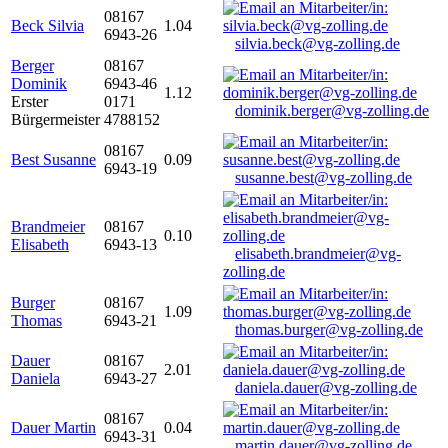
08167
Beck Silvia
1.04
6943-26
silvia.beck@vg-zolling.de
Berger
08167
Dominik
6943-46
1.12
Erster
0171
dominik.berger@vg-zolling.de
Bürgermeister
4788152
08167
Best Susanne
0.09
6943-19
susanne.best@vg-zolling.de
Brandmeier
08167
0.10
Elisabeth
6943-13
elisabeth.brandmeier@vg-
zolling.de
Burger
08167
1.09
Thomas
6943-21
thomas.burger@vg-zolling.de
Dauer
08167
2.01
Daniela
6943-27
daniela.dauer@vg-zolling.de
08167
Dauer Martin
0.04
6943-31
martin.dauer@vg-zolling.de