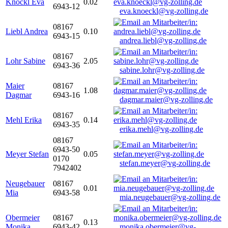
Knöckl Eva
0.02
6943-12
eva.knoeckl@vg-zolling.de
08167
Liebl Andrea
0.10
6943-15
andrea.liebl@vg-zolling.de
08167
Lohr Sabine
2.05
6943-36
sabine.lohr@vg-zolling.de
Maier
08167
1.08
Dagmar
6943-16
dagmar.maier@vg-zolling.de
08167
Mehl Erika
0.14
6943-35
erika.mehl@vg-zolling.de
08167
6943-50
Meyer Stefan
0.05
0170
stefan.meyer@vg-zolling.de
7942402
Neugebauer
08167
0.01
Mia
6943-58
mia.neugebauer@vg-zolling.de
Obermeier
08167
0.13
Monika
6943-42
monika.obermeier@vg-