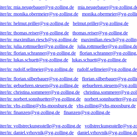
mia.neugebauer@vg-zolling.d
monika.obermeier@vg-zolli
helmut.priller@vg-zolling.de
thomas.reiser@vg-zolling.de
maximilian.riesch@vg-zollin
julia.rottmueller@vg-zolling.d
florian.schranner@vg-zolling
lukas.schuett@vg-zolling.de
rudolf.sellmeier@vg-zolling.de
florian.silberbauer@vg-zolli
gebuehren.steuern@vg-zolli
christina.sommerer@vg-zol
norbert.sonnhuetter@vg-zo
vhs-zolling@vhs-moosburg.de
finanzen@vg-zolling.de
vollstreckungsstelle@vg-zo
daniel.vrhovnik@vg-zolling.d