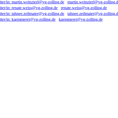
martin.weinzierl@vg-zolling.
renate.weiss@vg-zolling.de
tahnee.zeilmaier@vg-zolling.
kaemmerei@vg-zolling.de