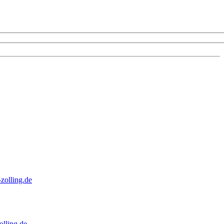
zolling.de
lling.de