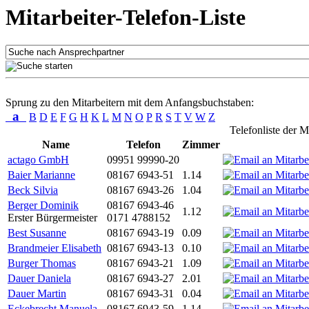
Mitarbeiter-Telefon-Liste
Sprung zu den Mitarbeitern mit dem Anfangsbuchstaben:
a
B
D
E
F
G
H
K
L
M
N
O
P
R
S
T
V
W
Z
Telefonliste der M
Name
Telefon
Zimmer
actago GmbH
09951 99990-20
Baier Marianne
08167 6943-51
1.14
Beck Silvia
08167 6943-26
1.04
Berger Dominik
08167 6943-46
1.12
Erster Bürgermeister
0171 4788152
Best Susanne
08167 6943-19
0.09
Brandmeier Elisabeth
08167 6943-13
0.10
Burger Thomas
08167 6943-21
1.09
Dauer Daniela
08167 6943-27
2.01
Dauer Martin
08167 6943-31
0.04
Eckebrecht Manuela
08167 6943-59
1.14