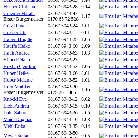
Fischer Christine
08167 6943-28
0.14
Gmeiner Harald
08167 6943-47
1.17
Erster Bürgermeister
0170 65 72 528
Götz Renate
08167 6943-24
1.01
Gresser Ute
08167 6943-11
0.01
Haberl Brigitte
08167 6943-25
1.05
Hauffe Heiko
08167 6943-60
2.09
Hauk Andrea
08167 6943-63
1.03
Hilpert Diana
08167 6943-23
Hoxhaj Qendrim
08167 6943-53
1.06
Huber Heike
08167 6943-66
2.01
Huber Melanie
08167 6943-52
1.01
Kern Mathias
08167 6943-30
1.16
Erster Bürgermeister
0175 2614485
Knöckl Eva
08167 6943-12
0.02
Liebl Andrea
08167 6943-15
0.10
Lohr Sabine
08167 6943-36
2.05
Maier Dagmar
08167 6943-16
1.08
Mehl Erika
08167 6943-35
0.14
08167 6943-50
Meyer Stefan
0.05