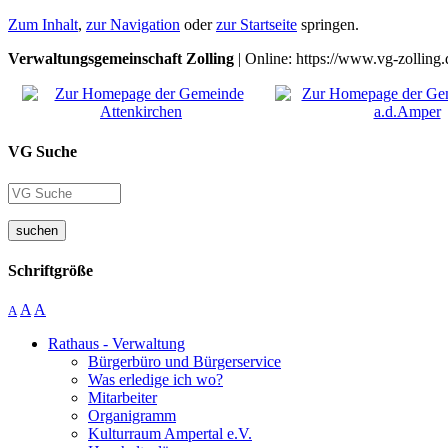
Zum Inhalt
,
zur Navigation
oder
zur Startseite
springen.
Verwaltungsgemeinschaft Zolling
| Online: https://www.vg-zolling.
VG Suche
suchen
Schriftgröße
A
A
A
Rathaus - Verwaltung
Bürgerbüro und Bürgerservice
Was erledige ich wo?
Mitarbeiter
Organigramm
Kulturraum Ampertal e.V.