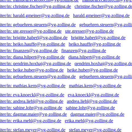
christine.fischer@vg-zolling.d
harald.gmeiner@vg-zolling.de
gebuehren.steuern@vg-zolli
ute.gresser@vg-zolling.de
brigitte.haberl@vg-zolling.de
heiko.hauffe@vg-zolling.de
finanzen@vg-zolling.de
diana.hilpert@vg-zolling.de
qendrim.hoxhaj@vg-zolling.d
heike.huber@vg-zolling.de
gebuehren.steuern@vg-zolli
mathias.kern@vg-zolling.de
eva.knoeckl@vg-zolling.de
andrea.liebl@vg-zolling.de
sabine.lohr@vg-zolling.de
dagmar.maier@vg-zolling.de
erika.mehl@vg-zolling.de
stefan.meyer@vg-zolling.de