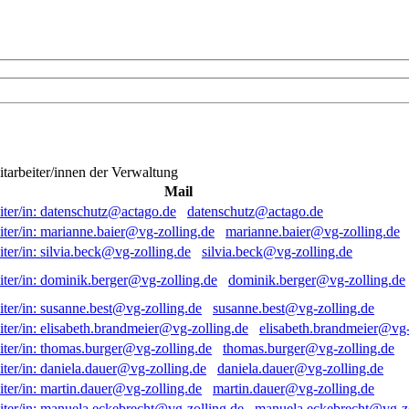
itarbeiter/innen der Verwaltung
Mail
datenschutz@actago.de
marianne.baier@vg-zolling.de
silvia.beck@vg-zolling.de
dominik.berger@vg-zolling.de
susanne.best@vg-zolling.de
elisabeth.brandmeier@vg-
thomas.burger@vg-zolling.de
daniela.dauer@vg-zolling.de
martin.dauer@vg-zolling.de
manuela.eckebrecht@vg-zo