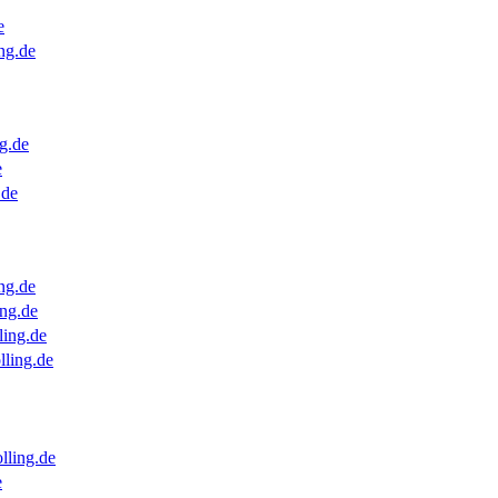
e
ng.de
g.de
e
.de
ng.de
ng.de
ling.de
lling.de
lling.de
e