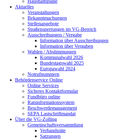
Haushaltspläne
Aktuelles
Veranstaltungen
Bekanntmachungen
Stellenangebote
Straßensperrungen im VG-Bereich
Ausschreibungen / Vergabe
Information über Ausschreibungen
Information über Vergaben
Wahlen / Abstimmungen
Kommunalwahl 2026
Bundestagswahl 2025
Europawahl 2024
Notrufnummern
Behördenservice Online
Online Services
Sicheres Kontaktformular
Fundbüro online
Ratsinformationssystem
Beschwerdemanagement
SEPA Lastschriftmandat
Über die VG-Zolling
Gemeinschaftsversammlung
Verbandsräte
Satzungen