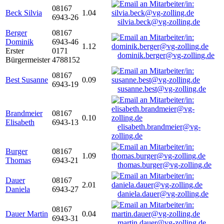
08167
Beck Silvia
1.04
6943-26
silvia.beck@vg-zolling.de
Berger
08167
Dominik
6943-46
1.12
Erster
0171
dominik.berger@vg-zolling.de
Bürgermeister
4788152
08167
Best Susanne
0.09
6943-19
susanne.best@vg-zolling.de
Brandmeier
08167
0.10
Elisabeth
6943-13
elisabeth.brandmeier@vg-
zolling.de
Burger
08167
1.09
Thomas
6943-21
thomas.burger@vg-zolling.de
Dauer
08167
2.01
Daniela
6943-27
daniela.dauer@vg-zolling.de
08167
Dauer Martin
0.04
6943-31
martin.dauer@vg-zolling.de