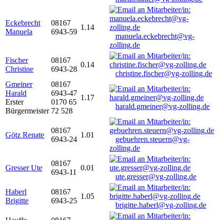
Eckebrecht
08167
1.14
Manuela
6943-59
manuela.eckebrecht@vg-
zolling.de
Fischer
08167
0.14
Christine
6943-28
christine.fischer@vg-zolling.de
Gmeiner
08167
Harald
6943-47
1.17
Erster
0170 65
harald.gmeiner@vg-zolling.de
Bürgermeister
72 528
08167
Götz Renate
1.01
6943-24
gebuehren.steuern@vg-
zolling.de
08167
Gresser Ute
0.01
6943-11
ute.gresser@vg-zolling.de
Haberl
08167
1.05
Brigitte
6943-25
brigitte.haberl@vg-zolling.de