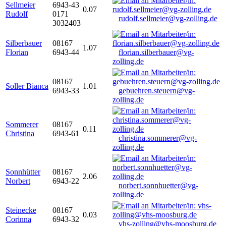
Sellmeier
6943-43
0.07
Rudolf
0171
rudolf.sellmeier@vg-zolling.de
3032403
Silberbauer
08167
1.07
Florian
6943-44
florian.silberbauer@vg-
zolling.de
08167
Soller Bianca
1.01
6943-33
gebuehren.steuern@vg-
zolling.de
Sommerer
08167
0.11
Christina
6943-61
christina.sommerer@vg-
zolling.de
Sonnhütter
08167
2.06
Norbert
6943-22
norbert.sonnhuetter@vg-
zolling.de
Steinecke
08167
0.03
Corinna
6943-32
vhs-zolling@vhs-moosburg.de