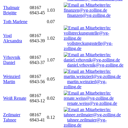
Thalmair
08167
1.03
Brigitte
6943-45
finanzen@vg-zolling.de
Toth Marlene
0.07
Vogl
08167
1.02
Alexandra
6943-39
vollstreckungsstelle@vg-
zolling.de
Vrhovnik
08167
1.07
Daniel
6943-37
daniel.vrhovnik@vg-zolling.de
Weinzierl
08167
0.05
Martin
6943-56
martin.weinzierl@vg-
zolling.de
08167
Weiß Renate
0.02
6943-12
renate.weiss@vg-zolling.de
Zeilmaier
08167
0.12
Tahnee
6943-41
tahnee.zeilmaier@vg-
zolling.de