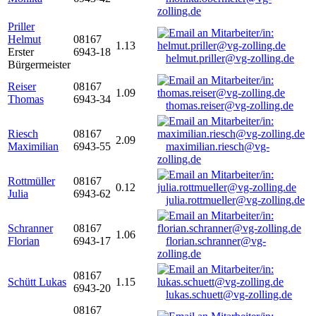
zolling.de
Priller
Helmut
08167
1.13
Erster
6943-18
helmut.priller@vg-zolling.de
Bürgermeister
Reiser
08167
1.09
Thomas
6943-34
thomas.reiser@vg-zolling.de
Riesch
08167
2.09
Maximilian
6943-55
maximilian.riesch@vg-
zolling.de
Rottmüller
08167
0.12
Julia
6943-62
julia.rottmueller@vg-zolling.de
Schranner
08167
1.06
Florian
6943-17
florian.schranner@vg-
zolling.de
08167
Schütt Lukas
1.15
6943-20
lukas.schuett@vg-zolling.de
08167