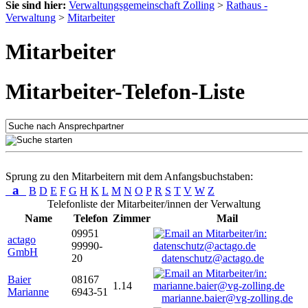
Sie sind hier:
Verwaltungsgemeinschaft Zolling
>
Rathaus -
Verwaltung
>
Mitarbeiter
Mitarbeiter
Mitarbeiter-Telefon-Liste
Sprung zu den Mitarbeitern mit dem Anfangsbuchstaben:
a
B
D
E
F
G
H
K
L
M
N
O
P
R
S
T
V
W
Z
Telefonliste der Mitarbeiter/innen der Verwaltung
Name
Telefon
Zimmer
Mail
09951
actago
99990-
GmbH
20
datenschutz@actago.de
Baier
08167
1.14
Marianne
6943-51
marianne.baier@vg-zolling.de