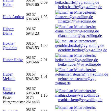
Hauffe
08167
2.09
Heiko
6943-60
heiko.hauffe@vg-zolling.de
08167
Hauk Andrea
1.03
6943-63
finanzen@vg-zolling.de
Hilpert
08167
Diana
6943-23
diana.hilpert@vg-zolling.de
Hoxhaj
08167
1.06
Qendrim
6943-53
qendrim.hoxhaj@vg-zolling.de
08167
Huber Heike
2.01
6943-66
heike.huber@vg-zolling.de
Huber
08167
1.01
Melanie
6943-52
gebuehren.steuern@vg-
zolling.de
Kern
08167
Mathias
6943-30
1.16
Erster
0175
mathias.kern@vg-zolling.de
Bürgermeister
2614485
08167