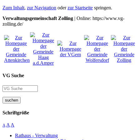
Zum Inhalt
,
zur Navigation
oder
zur Startseite
springen.
Verwaltungsgemeinschaft Zolling
| Online: https://www.vg-
zolling.de/
VG Suche
suchen
Schriftgröße
A
A
A
Rathaus - Verwaltung