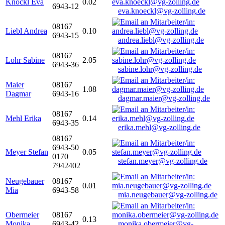
Knöckl Eva
0.02
6943-12
eva.knoeckl@vg-zolling.de
08167
Liebl Andrea
0.10
6943-15
andrea.liebl@vg-zolling.de
08167
Lohr Sabine
2.05
6943-36
sabine.lohr@vg-zolling.de
Maier
08167
1.08
Dagmar
6943-16
dagmar.maier@vg-zolling.de
08167
Mehl Erika
0.14
6943-35
erika.mehl@vg-zolling.de
08167
6943-50
Meyer Stefan
0.05
0170
stefan.meyer@vg-zolling.de
7942402
Neugebauer
08167
0.01
Mia
6943-58
mia.neugebauer@vg-zolling.de
Obermeier
08167
0.13
Monika
6943-42
monika.obermeier@vg-