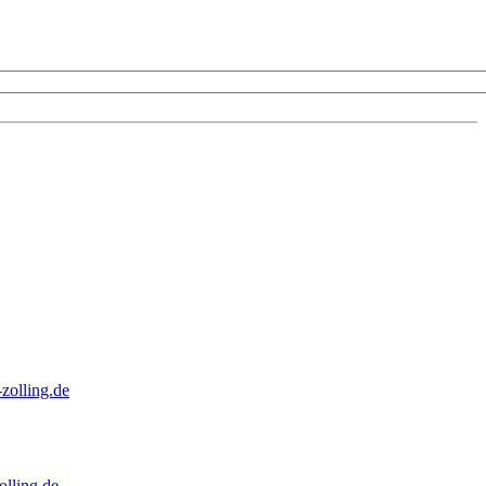
zolling.de
lling.de