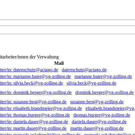
itarbeiter/innen der Verwaltung
Mail
datenschutz@actago.de
marianne.baier@vg-zolling.de
silvia.beck@vg-zolling.de
dominik.berger@vg-zolling.de
susanne.best@vg-zolling.de
elisabeth.brandmeier@vg-
thomas.burger@vg-zolling.de
daniela.dauer@vg-zolling.de
martin.dauer@vg-zolling.de
manuela.eckebrecht@vg-zo