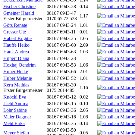
Fischer Christine
08167 6943-28
0.14
Gmeiner Harald
08167 6943-47
1.17
Erster Bürgermeister
0170 65 72 528
Götz Renate
08167 6943-24
1.01
Gresser Ute
08167 6943-11
0.01
Haberl Brigitte
08167 6943-25
1.05
Hauffe Heiko
08167 6943-60
2.09
Hauk Andrea
08167 6943-63
1.03
Hilpert Diana
08167 6943-23
Hoxhaj Qendrim
08167 6943-53
1.06
Huber Heike
08167 6943-66
2.01
Huber Melanie
08167 6943-52
1.01
Kern Mathias
08167 6943-30
1.16
Erster Bürgermeister
0175 2614485
Knöckl Eva
08167 6943-12
0.02
Liebl Andrea
08167 6943-15
0.10
Lohr Sabine
08167 6943-36
2.05
Maier Dagmar
08167 6943-16
1.08
Mehl Erika
08167 6943-35
0.14
08167 6943-50
Meyer Stefan
0.05