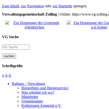
Zum Inhalt
,
zur Navigation
oder
zur Startseite
springen.
Verwaltungsgemeinschaft Zolling
| Online: https://www.vg-zolling.
VG Suche
suchen
Schriftgröße
A
A
A
Rathaus - Verwaltung
Bürgerbüro und Bürgerservice
Was erledige ich wo?
Mitarbeiter
Organigramm
Kulturraum Ampertal e.V.