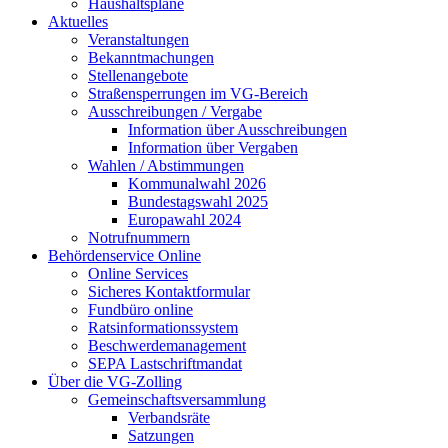
Haushaltspläne
Aktuelles
Veranstaltungen
Bekanntmachungen
Stellenangebote
Straßensperrungen im VG-Bereich
Ausschreibungen / Vergabe
Information über Ausschreibungen
Information über Vergaben
Wahlen / Abstimmungen
Kommunalwahl 2026
Bundestagswahl 2025
Europawahl 2024
Notrufnummern
Behördenservice Online
Online Services
Sicheres Kontaktformular
Fundbüro online
Ratsinformationssystem
Beschwerdemanagement
SEPA Lastschriftmandat
Über die VG-Zolling
Gemeinschaftsversammlung
Verbandsräte
Satzungen