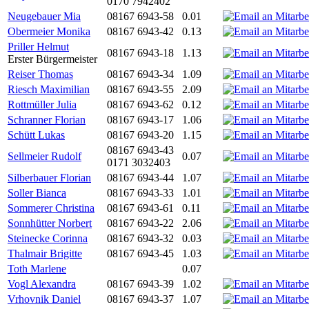
0170 7942402
Neugebauer Mia
08167 6943-58
0.01
Obermeier Monika
08167 6943-42
0.13
Priller Helmut
08167 6943-18
1.13
Erster Bürgermeister
Reiser Thomas
08167 6943-34
1.09
Riesch Maximilian
08167 6943-55
2.09
Rottmüller Julia
08167 6943-62
0.12
Schranner Florian
08167 6943-17
1.06
Schütt Lukas
08167 6943-20
1.15
08167 6943-43
Sellmeier Rudolf
0.07
0171 3032403
Silberbauer Florian
08167 6943-44
1.07
Soller Bianca
08167 6943-33
1.01
Sommerer Christina
08167 6943-61
0.11
Sonnhütter Norbert
08167 6943-22
2.06
Steinecke Corinna
08167 6943-32
0.03
Thalmair Brigitte
08167 6943-45
1.03
Toth Marlene
0.07
Vogl Alexandra
08167 6943-39
1.02
Vrhovnik Daniel
08167 6943-37
1.07