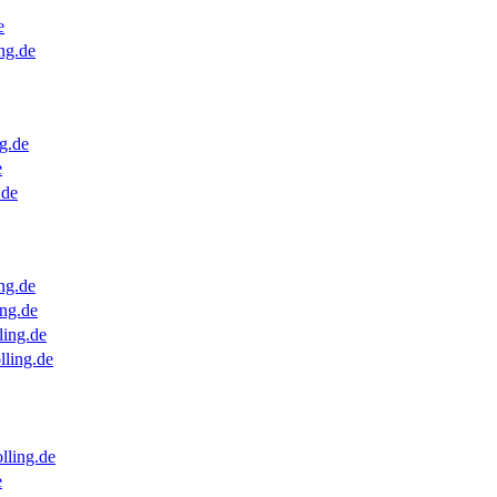
e
ng.de
g.de
e
.de
ng.de
ng.de
ling.de
lling.de
lling.de
e