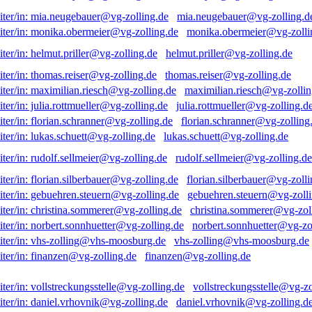
mia.neugebauer@vg-zolling.d
monika.obermeier@vg-zolli
helmut.priller@vg-zolling.de
thomas.reiser@vg-zolling.de
maximilian.riesch@vg-zollin
julia.rottmueller@vg-zolling.d
florian.schranner@vg-zolling
lukas.schuett@vg-zolling.de
rudolf.sellmeier@vg-zolling.de
florian.silberbauer@vg-zolli
gebuehren.steuern@vg-zolli
christina.sommerer@vg-zol
norbert.sonnhuetter@vg-zo
vhs-zolling@vhs-moosburg.de
finanzen@vg-zolling.de
vollstreckungsstelle@vg-zo
daniel.vrhovnik@vg-zolling.d