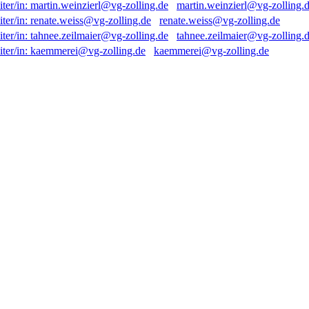
martin.weinzierl@vg-zolling.
renate.weiss@vg-zolling.de
tahnee.zeilmaier@vg-zolling.
kaemmerei@vg-zolling.de