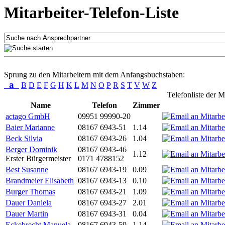
Mitarbeiter-Telefon-Liste
Sprung zu den Mitarbeitern mit dem Anfangsbuchstaben:
a
B
D
E
F
G
H
K
L
M
N
O
P
R
S
T
V
W
Z
Telefonliste der M
Name
Telefon
Zimmer
actago GmbH
09951 99990-20
Baier Marianne
08167 6943-51
1.14
Beck Silvia
08167 6943-26
1.04
Berger Dominik
08167 6943-46
1.12
Erster Bürgermeister
0171 4788152
Best Susanne
08167 6943-19
0.09
Brandmeier Elisabeth
08167 6943-13
0.10
Burger Thomas
08167 6943-21
1.09
Dauer Daniela
08167 6943-27
2.01
Dauer Martin
08167 6943-31
0.04
Eckebrecht Manuela
08167 6943-59
1.14