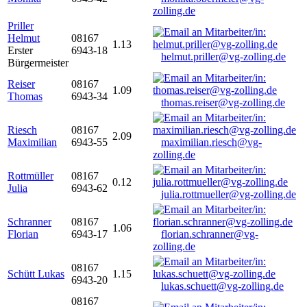
zolling.de
Priller
Helmut
08167
1.13
Erster
6943-18
helmut.priller@vg-zolling.de
Bürgermeister
Reiser
08167
1.09
Thomas
6943-34
thomas.reiser@vg-zolling.de
Riesch
08167
2.09
Maximilian
6943-55
maximilian.riesch@vg-
zolling.de
Rottmüller
08167
0.12
Julia
6943-62
julia.rottmueller@vg-zolling.de
Schranner
08167
1.06
Florian
6943-17
florian.schranner@vg-
zolling.de
08167
Schütt Lukas
1.15
6943-20
lukas.schuett@vg-zolling.de
08167