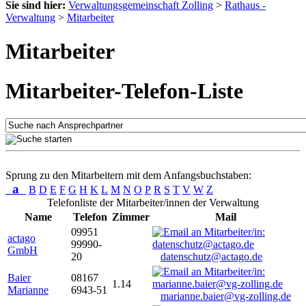
Sie sind hier:
Verwaltungsgemeinschaft Zolling
>
Rathaus -
Verwaltung
>
Mitarbeiter
Mitarbeiter
Mitarbeiter-Telefon-Liste
Sprung zu den Mitarbeitern mit dem Anfangsbuchstaben:
a
B
D
E
F
G
H
K
L
M
N
O
P
R
S
T
V
W
Z
Telefonliste der Mitarbeiter/innen der Verwaltung
Name
Telefon
Zimmer
Mail
09951
actago
99990-
GmbH
20
datenschutz@actago.de
Baier
08167
1.14
Marianne
6943-51
marianne.baier@vg-zolling.de