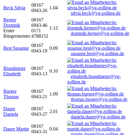
08167
Beck Silvia
1.04
6943-26
silvia.beck@vg-zolling.de
Berger
08167
Dominik
6943-46
1.12
Erster
0171
dominik.berger@vg-zolling.de
Bürgermeister
4788152
08167
Best Susanne
0.09
6943-19
susanne.best@vg-zolling.de
Brandmeier
08167
0.10
Elisabeth
6943-13
elisabeth.brandmeier@vg-
zolling.de
Burger
08167
1.09
Thomas
6943-21
thomas.burger@vg-zolling.de
Dauer
08167
2.01
Daniela
6943-27
daniela.dauer@vg-zolling.de
08167
Dauer Martin
0.04
6943-31
martin.dauer@vg-zolling.de