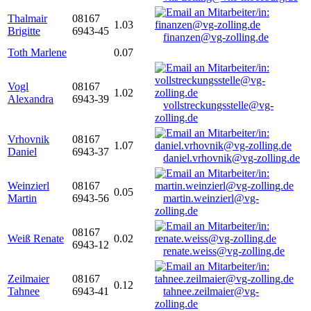
Thalmair
08167
1.03
Brigitte
6943-45
finanzen@vg-zolling.de
Toth Marlene
0.07
Vogl
08167
1.02
Alexandra
6943-39
vollstreckungsstelle@vg-
zolling.de
Vrhovnik
08167
1.07
Daniel
6943-37
daniel.vrhovnik@vg-zolling.de
Weinzierl
08167
0.05
Martin
6943-56
martin.weinzierl@vg-
zolling.de
08167
Weiß Renate
0.02
6943-12
renate.weiss@vg-zolling.de
Zeilmaier
08167
0.12
Tahnee
6943-41
tahnee.zeilmaier@vg-
zolling.de