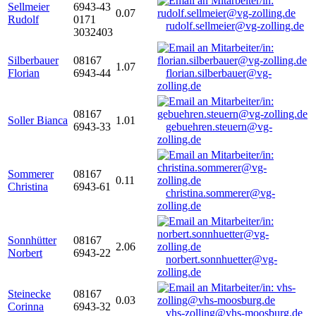
Sellmeier
6943-43
0.07
Rudolf
0171
rudolf.sellmeier@vg-zolling.de
3032403
Silberbauer
08167
1.07
Florian
6943-44
florian.silberbauer@vg-
zolling.de
08167
Soller Bianca
1.01
6943-33
gebuehren.steuern@vg-
zolling.de
Sommerer
08167
0.11
Christina
6943-61
christina.sommerer@vg-
zolling.de
Sonnhütter
08167
2.06
Norbert
6943-22
norbert.sonnhuetter@vg-
zolling.de
Steinecke
08167
0.03
Corinna
6943-32
vhs-zolling@vhs-moosburg.de