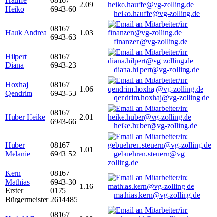
Hauffe
08167
2.09
Heiko
6943-60
heiko.hauffe@vg-zolling.de
08167
Hauk Andrea
1.03
6943-63
finanzen@vg-zolling.de
Hilpert
08167
Diana
6943-23
diana.hilpert@vg-zolling.de
Hoxhaj
08167
1.06
Qendrim
6943-53
qendrim.hoxhaj@vg-zolling.de
08167
Huber Heike
2.01
6943-66
heike.huber@vg-zolling.de
Huber
08167
1.01
Melanie
6943-52
gebuehren.steuern@vg-
zolling.de
Kern
08167
Mathias
6943-30
1.16
Erster
0175
mathias.kern@vg-zolling.de
Bürgermeister
2614485
08167