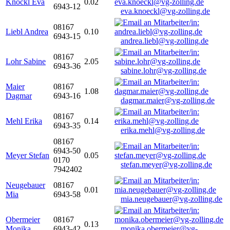
Knöckl Eva
0.02
6943-12
eva.knoeckl@vg-zolling.de
08167
Liebl Andrea
0.10
6943-15
andrea.liebl@vg-zolling.de
08167
Lohr Sabine
2.05
6943-36
sabine.lohr@vg-zolling.de
Maier
08167
1.08
Dagmar
6943-16
dagmar.maier@vg-zolling.de
08167
Mehl Erika
0.14
6943-35
erika.mehl@vg-zolling.de
08167
6943-50
Meyer Stefan
0.05
0170
stefan.meyer@vg-zolling.de
7942402
Neugebauer
08167
0.01
Mia
6943-58
mia.neugebauer@vg-zolling.de
Obermeier
08167
0.13
Monika
6943-42
monika.obermeier@vg-