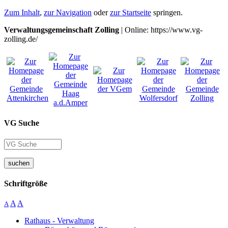
Zum Inhalt
,
zur Navigation
oder
zur Startseite
springen.
Verwaltungsgemeinschaft Zolling
| Online: https://www.vg-
zolling.de/
VG Suche
suchen
Schriftgröße
A
A
A
Rathaus - Verwaltung