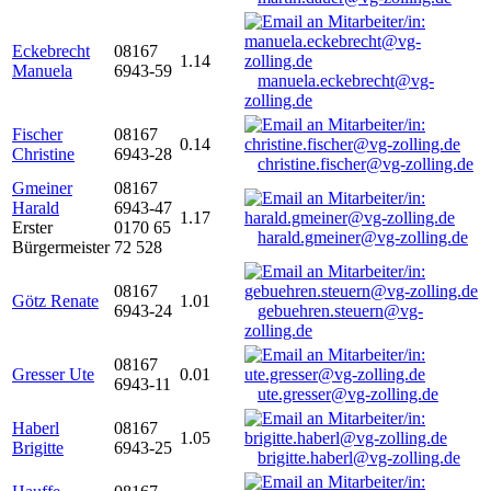
Eckebrecht
08167
1.14
Manuela
6943-59
manuela.eckebrecht@vg-
zolling.de
Fischer
08167
0.14
Christine
6943-28
christine.fischer@vg-zolling.de
Gmeiner
08167
Harald
6943-47
1.17
Erster
0170 65
harald.gmeiner@vg-zolling.de
Bürgermeister
72 528
08167
Götz Renate
1.01
6943-24
gebuehren.steuern@vg-
zolling.de
08167
Gresser Ute
0.01
6943-11
ute.gresser@vg-zolling.de
Haberl
08167
1.05
Brigitte
6943-25
brigitte.haberl@vg-zolling.de