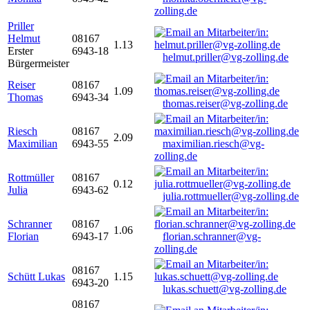
zolling.de
Priller
Helmut
08167
1.13
Erster
6943-18
helmut.priller@vg-zolling.de
Bürgermeister
Reiser
08167
1.09
Thomas
6943-34
thomas.reiser@vg-zolling.de
Riesch
08167
2.09
Maximilian
6943-55
maximilian.riesch@vg-
zolling.de
Rottmüller
08167
0.12
Julia
6943-62
julia.rottmueller@vg-zolling.de
Schranner
08167
1.06
Florian
6943-17
florian.schranner@vg-
zolling.de
08167
Schütt Lukas
1.15
6943-20
lukas.schuett@vg-zolling.de
08167