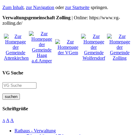
Zum Inhalt
,
zur Navigation
oder
zur Startseite
springen.
Verwaltungsgemeinschaft Zolling
| Online: https://www.vg-
zolling.de/
VG Suche
suchen
Schriftgröße
A
A
A
Rathaus - Verwaltung