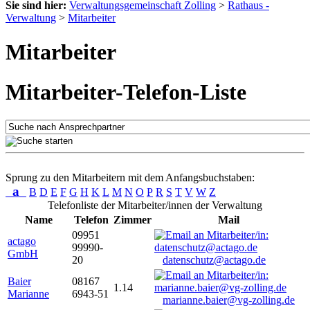
Sie sind hier:
Verwaltungsgemeinschaft Zolling
>
Rathaus -
Verwaltung
>
Mitarbeiter
Mitarbeiter
Mitarbeiter-Telefon-Liste
Sprung zu den Mitarbeitern mit dem Anfangsbuchstaben:
a
B
D
E
F
G
H
K
L
M
N
O
P
R
S
T
V
W
Z
Telefonliste der Mitarbeiter/innen der Verwaltung
Name
Telefon
Zimmer
Mail
09951
actago
99990-
GmbH
20
datenschutz@actago.de
Baier
08167
1.14
Marianne
6943-51
marianne.baier@vg-zolling.de