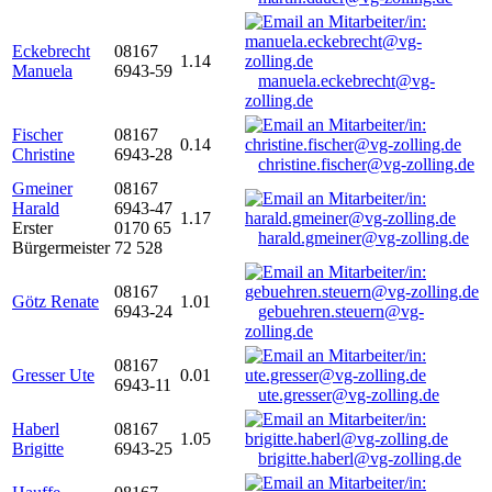
Eckebrecht
08167
1.14
Manuela
6943-59
manuela.eckebrecht@vg-
zolling.de
Fischer
08167
0.14
Christine
6943-28
christine.fischer@vg-zolling.de
Gmeiner
08167
Harald
6943-47
1.17
Erster
0170 65
harald.gmeiner@vg-zolling.de
Bürgermeister
72 528
08167
Götz Renate
1.01
6943-24
gebuehren.steuern@vg-
zolling.de
08167
Gresser Ute
0.01
6943-11
ute.gresser@vg-zolling.de
Haberl
08167
1.05
Brigitte
6943-25
brigitte.haberl@vg-zolling.de