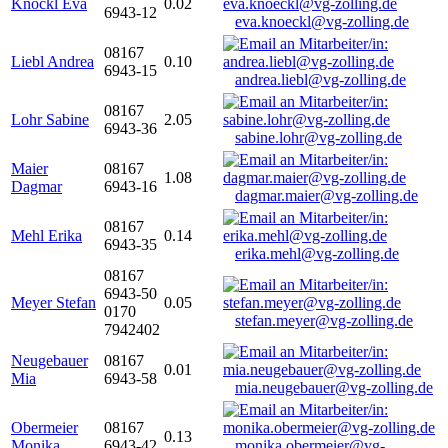
Knöckl Eva
0.02
6943-12
eva.knoeckl@vg-zolling.de
08167
Liebl Andrea
0.10
6943-15
andrea.liebl@vg-zolling.de
08167
Lohr Sabine
2.05
6943-36
sabine.lohr@vg-zolling.de
Maier
08167
1.08
Dagmar
6943-16
dagmar.maier@vg-zolling.de
08167
Mehl Erika
0.14
6943-35
erika.mehl@vg-zolling.de
08167
6943-50
Meyer Stefan
0.05
0170
stefan.meyer@vg-zolling.de
7942402
Neugebauer
08167
0.01
Mia
6943-58
mia.neugebauer@vg-zolling.de
Obermeier
08167
0.13
Monika
6943-42
monika.obermeier@vg-