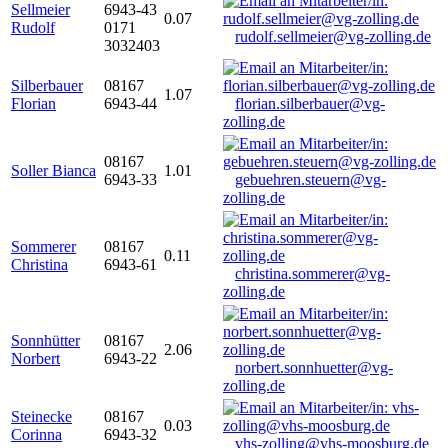
Sellmeier
6943-43
0.07
Rudolf
0171
rudolf.sellmeier@vg-zolling.de
3032403
Silberbauer
08167
1.07
Florian
6943-44
florian.silberbauer@vg-
zolling.de
08167
Soller Bianca
1.01
6943-33
gebuehren.steuern@vg-
zolling.de
Sommerer
08167
0.11
Christina
6943-61
christina.sommerer@vg-
zolling.de
Sonnhütter
08167
2.06
Norbert
6943-22
norbert.sonnhuetter@vg-
zolling.de
Steinecke
08167
0.03
Corinna
6943-32
vhs-zolling@vhs-moosburg.de