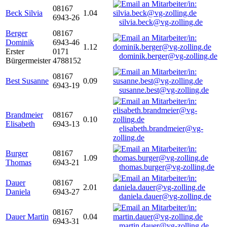
08167
Beck Silvia
1.04
6943-26
silvia.beck@vg-zolling.de
Berger
08167
Dominik
6943-46
1.12
Erster
0171
dominik.berger@vg-zolling.de
Bürgermeister
4788152
08167
Best Susanne
0.09
6943-19
susanne.best@vg-zolling.de
Brandmeier
08167
0.10
Elisabeth
6943-13
elisabeth.brandmeier@vg-
zolling.de
Burger
08167
1.09
Thomas
6943-21
thomas.burger@vg-zolling.de
Dauer
08167
2.01
Daniela
6943-27
daniela.dauer@vg-zolling.de
08167
Dauer Martin
0.04
6943-31
martin.dauer@vg-zolling.de