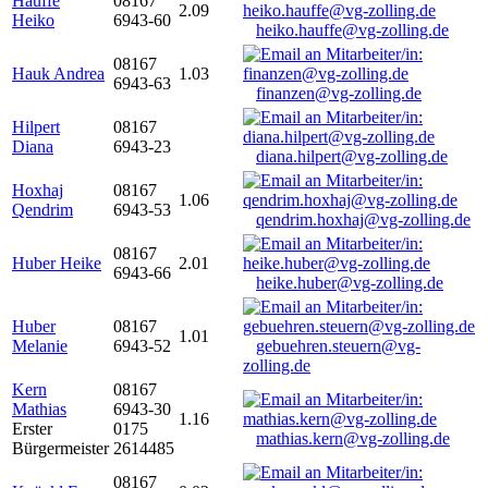
Hauffe
08167
2.09
Heiko
6943-60
heiko.hauffe@vg-zolling.de
08167
Hauk Andrea
1.03
6943-63
finanzen@vg-zolling.de
Hilpert
08167
Diana
6943-23
diana.hilpert@vg-zolling.de
Hoxhaj
08167
1.06
Qendrim
6943-53
qendrim.hoxhaj@vg-zolling.de
08167
Huber Heike
2.01
6943-66
heike.huber@vg-zolling.de
Huber
08167
1.01
Melanie
6943-52
gebuehren.steuern@vg-
zolling.de
Kern
08167
Mathias
6943-30
1.16
Erster
0175
mathias.kern@vg-zolling.de
Bürgermeister
2614485
08167