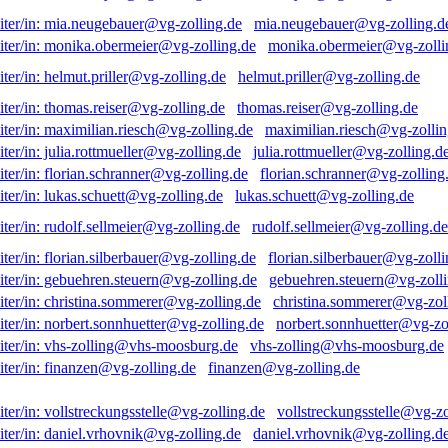
mia.neugebauer@vg-zolling.d
monika.obermeier@vg-zolli
helmut.priller@vg-zolling.de
thomas.reiser@vg-zolling.de
maximilian.riesch@vg-zollin
julia.rottmueller@vg-zolling.d
florian.schranner@vg-zolling
lukas.schuett@vg-zolling.de
rudolf.sellmeier@vg-zolling.de
florian.silberbauer@vg-zolli
gebuehren.steuern@vg-zolli
christina.sommerer@vg-zol
norbert.sonnhuetter@vg-zo
vhs-zolling@vhs-moosburg.de
finanzen@vg-zolling.de
vollstreckungsstelle@vg-zo
daniel.vrhovnik@vg-zolling.d