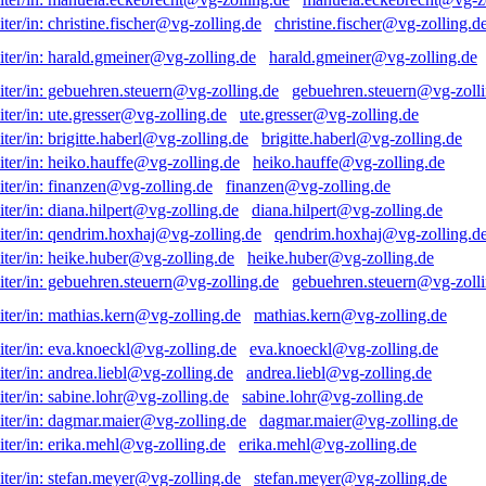
christine.fischer@vg-zolling.d
harald.gmeiner@vg-zolling.de
gebuehren.steuern@vg-zolli
ute.gresser@vg-zolling.de
brigitte.haberl@vg-zolling.de
heiko.hauffe@vg-zolling.de
finanzen@vg-zolling.de
diana.hilpert@vg-zolling.de
qendrim.hoxhaj@vg-zolling.d
heike.huber@vg-zolling.de
gebuehren.steuern@vg-zolli
mathias.kern@vg-zolling.de
eva.knoeckl@vg-zolling.de
andrea.liebl@vg-zolling.de
sabine.lohr@vg-zolling.de
dagmar.maier@vg-zolling.de
erika.mehl@vg-zolling.de
stefan.meyer@vg-zolling.de