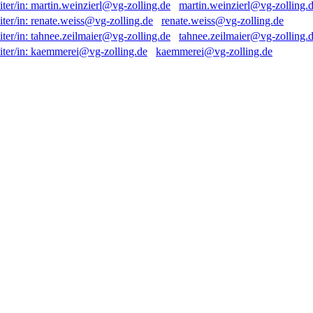
martin.weinzierl@vg-zolling.
renate.weiss@vg-zolling.de
tahnee.zeilmaier@vg-zolling.
kaemmerei@vg-zolling.de