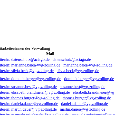
itarbeiter/innen der Verwaltung
Mail
datenschutz@actago.de
marianne.baier@vg-zolling.de
silvia.beck@vg-zolling.de
dominik.berger@vg-zolling.de
susanne.best@vg-zolling.de
elisabeth.brandmeier@vg-
thomas.burger@vg-zolling.de
daniela.dauer@vg-zolling.de
martin.dauer@vg-zolling.de
manuela.eckebrecht@vg-zo