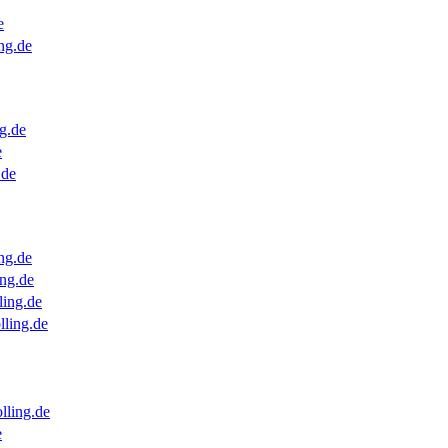
e
ng.de
g.de
e
.de
ng.de
ng.de
ling.de
lling.de
lling.de
e