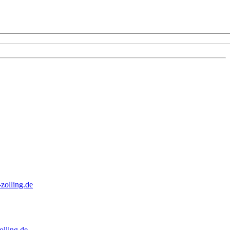
zolling.de
lling.de