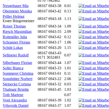
0170 7942402
Neugebauer Mia
08167 6943-58
0.01
Obermeier Monika
08167 6943-42
0.13
Priller Helmut
08167 6943-18
1.13
Erster Bürgermeister
Reiser Thomas
08167 6943-34
1.09
Riesch Maximilian
08167 6943-55
2.09
Rottmüller Julia
08167 6943-62
0.12
Schranner Florian
08167 6943-17
1.06
Schütt Lukas
08167 6943-20
1.15
08167 6943-43
Sellmeier Rudolf
0.07
0171 3032403
Silberbauer Florian
08167 6943-44
1.07
Soller Bianca
08167 6943-33
1.01
Sommerer Christina
08167 6943-61
0.11
Sonnhütter Norbert
08167 6943-22
2.06
Steinecke Corinna
08167 6943-32
0.03
Thalmair Brigitte
08167 6943-45
1.03
Toth Marlene
0.07
Vogl Alexandra
08167 6943-39
1.02
Vrhovnik Daniel
08167 6943-37
1.07