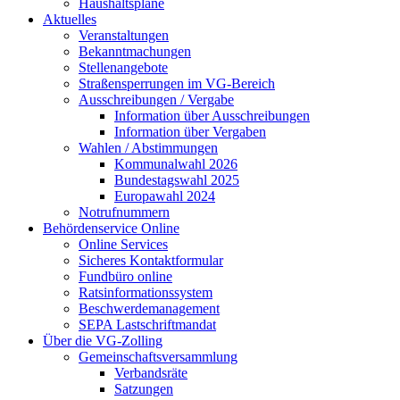
Haushaltspläne
Aktuelles
Veranstaltungen
Bekanntmachungen
Stellenangebote
Straßensperrungen im VG-Bereich
Ausschreibungen / Vergabe
Information über Ausschreibungen
Information über Vergaben
Wahlen / Abstimmungen
Kommunalwahl 2026
Bundestagswahl 2025
Europawahl 2024
Notrufnummern
Behördenservice Online
Online Services
Sicheres Kontaktformular
Fundbüro online
Ratsinformationssystem
Beschwerdemanagement
SEPA Lastschriftmandat
Über die VG-Zolling
Gemeinschaftsversammlung
Verbandsräte
Satzungen