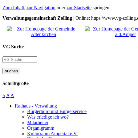
Zum Inhalt
,
zur Navigation
oder
zur Startseite
springen.
Verwaltungsgemeinschaft Zolling
| Online: https://www.vg-zolling.
VG Suche
suchen
Schriftgröße
A
A
A
Rathaus - Verwaltung
Bürgerbüro und Bürgerservice
Was erledige ich wo?
Mitarbeiter
Organigramm
Kulturraum Ampertal e.V.