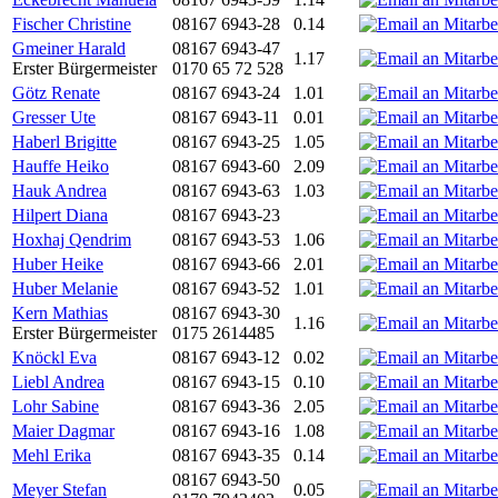
Fischer Christine
08167 6943-28
0.14
Gmeiner Harald
08167 6943-47
1.17
Erster Bürgermeister
0170 65 72 528
Götz Renate
08167 6943-24
1.01
Gresser Ute
08167 6943-11
0.01
Haberl Brigitte
08167 6943-25
1.05
Hauffe Heiko
08167 6943-60
2.09
Hauk Andrea
08167 6943-63
1.03
Hilpert Diana
08167 6943-23
Hoxhaj Qendrim
08167 6943-53
1.06
Huber Heike
08167 6943-66
2.01
Huber Melanie
08167 6943-52
1.01
Kern Mathias
08167 6943-30
1.16
Erster Bürgermeister
0175 2614485
Knöckl Eva
08167 6943-12
0.02
Liebl Andrea
08167 6943-15
0.10
Lohr Sabine
08167 6943-36
2.05
Maier Dagmar
08167 6943-16
1.08
Mehl Erika
08167 6943-35
0.14
08167 6943-50
Meyer Stefan
0.05