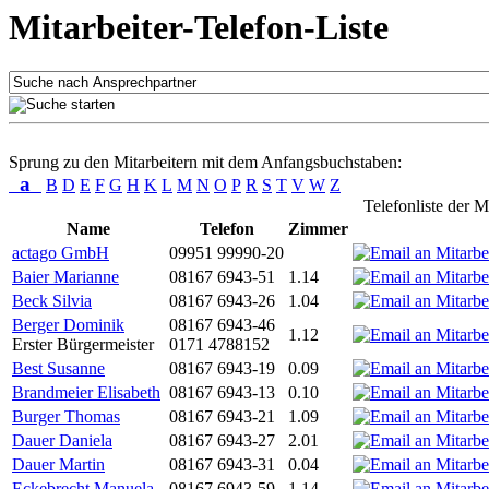
Mitarbeiter-Telefon-Liste
Sprung zu den Mitarbeitern mit dem Anfangsbuchstaben:
a
B
D
E
F
G
H
K
L
M
N
O
P
R
S
T
V
W
Z
Telefonliste der M
Name
Telefon
Zimmer
actago GmbH
09951 99990-20
Baier Marianne
08167 6943-51
1.14
Beck Silvia
08167 6943-26
1.04
Berger Dominik
08167 6943-46
1.12
Erster Bürgermeister
0171 4788152
Best Susanne
08167 6943-19
0.09
Brandmeier Elisabeth
08167 6943-13
0.10
Burger Thomas
08167 6943-21
1.09
Dauer Daniela
08167 6943-27
2.01
Dauer Martin
08167 6943-31
0.04
Eckebrecht Manuela
08167 6943-59
1.14