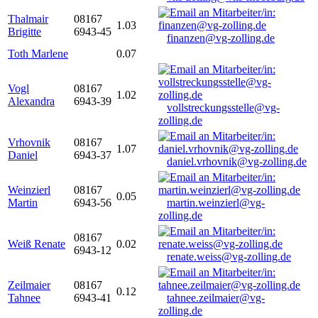
Thalmair
08167
1.03
Brigitte
6943-45
finanzen@vg-zolling.de
Toth Marlene
0.07
Vogl
08167
1.02
Alexandra
6943-39
vollstreckungsstelle@vg-
zolling.de
Vrhovnik
08167
1.07
Daniel
6943-37
daniel.vrhovnik@vg-zolling.de
Weinzierl
08167
0.05
Martin
6943-56
martin.weinzierl@vg-
zolling.de
08167
Weiß Renate
0.02
6943-12
renate.weiss@vg-zolling.de
Zeilmaier
08167
0.12
Tahnee
6943-41
tahnee.zeilmaier@vg-
zolling.de