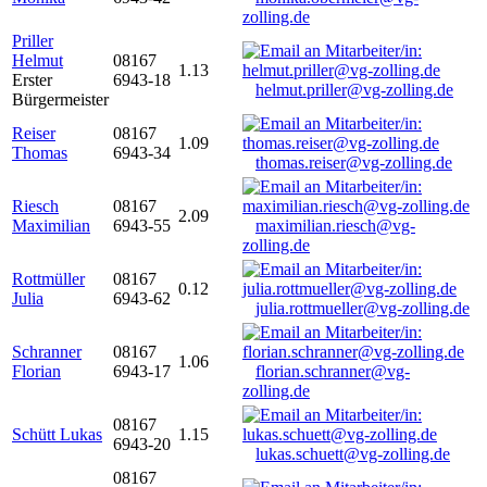
zolling.de
Priller
Helmut
08167
1.13
Erster
6943-18
helmut.priller@vg-zolling.de
Bürgermeister
Reiser
08167
1.09
Thomas
6943-34
thomas.reiser@vg-zolling.de
Riesch
08167
2.09
Maximilian
6943-55
maximilian.riesch@vg-
zolling.de
Rottmüller
08167
0.12
Julia
6943-62
julia.rottmueller@vg-zolling.de
Schranner
08167
1.06
Florian
6943-17
florian.schranner@vg-
zolling.de
08167
Schütt Lukas
1.15
6943-20
lukas.schuett@vg-zolling.de
08167