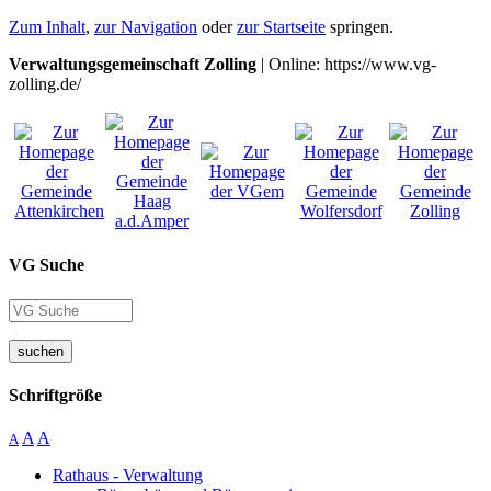
Zum Inhalt
,
zur Navigation
oder
zur Startseite
springen.
Verwaltungsgemeinschaft Zolling
| Online: https://www.vg-
zolling.de/
VG Suche
suchen
Schriftgröße
A
A
A
Rathaus - Verwaltung