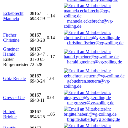
Eckebrecht
08167
1.14
Manuela
6943-59
manuela.eckebrecht@vg-
zolling.de
Fischer
08167
0.14
Christine
6943-28
christine.fischer@vg-zolling.de
Gmeiner
08167
Harald
6943-47
1.17
Erster
0170 65
harald.gmeiner@vg-zolling.de
Bürgermeister
72 528
08167
Götz Renate
1.01
6943-24
gebuehren.steuern@vg-
zolling.de
08167
Gresser Ute
0.01
6943-11
ute.gresser@vg-zolling.de
Haberl
08167
1.05
Brigitte
6943-25
brigitte.haberl@vg-zolling.de