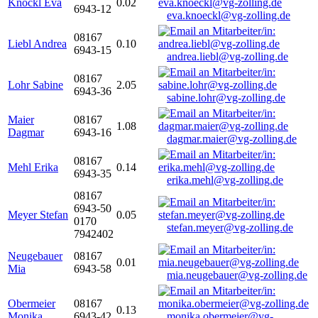
Knöckl Eva
0.02
6943-12
eva.knoeckl@vg-zolling.de
08167
Liebl Andrea
0.10
6943-15
andrea.liebl@vg-zolling.de
08167
Lohr Sabine
2.05
6943-36
sabine.lohr@vg-zolling.de
Maier
08167
1.08
Dagmar
6943-16
dagmar.maier@vg-zolling.de
08167
Mehl Erika
0.14
6943-35
erika.mehl@vg-zolling.de
08167
6943-50
Meyer Stefan
0.05
0170
stefan.meyer@vg-zolling.de
7942402
Neugebauer
08167
0.01
Mia
6943-58
mia.neugebauer@vg-zolling.de
Obermeier
08167
0.13
Monika
6943-42
monika.obermeier@vg-