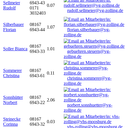
Sellmeier
6943-43
0.07
Rudolf
0171
rudolf.sellmeier@vg-zolling.de
3032403
Silberbauer
08167
1.07
Florian
6943-44
florian.silberbauer@vg-
zolling.de
08167
Soller Bianca
1.01
6943-33
gebuehren.steuern@vg-
zolling.de
Sommerer
08167
0.11
Christina
6943-61
christina.sommerer@vg-
zolling.de
Sonnhütter
08167
2.06
Norbert
6943-22
norbert.sonnhuetter@vg-
zolling.de
Steinecke
08167
0.03
Corinna
6943-32
vhs-zolling@vhs-moosburg.de