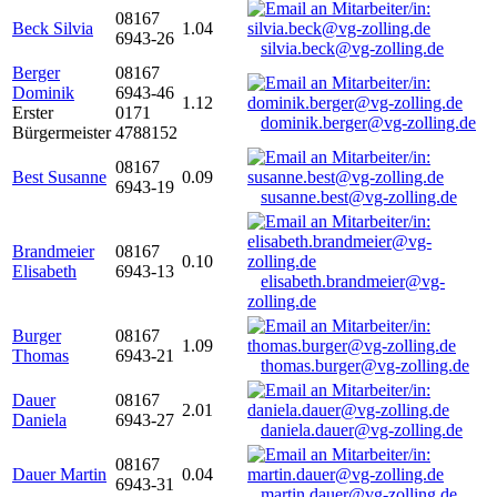
08167
Beck Silvia
1.04
6943-26
silvia.beck@vg-zolling.de
Berger
08167
Dominik
6943-46
1.12
Erster
0171
dominik.berger@vg-zolling.de
Bürgermeister
4788152
08167
Best Susanne
0.09
6943-19
susanne.best@vg-zolling.de
Brandmeier
08167
0.10
Elisabeth
6943-13
elisabeth.brandmeier@vg-
zolling.de
Burger
08167
1.09
Thomas
6943-21
thomas.burger@vg-zolling.de
Dauer
08167
2.01
Daniela
6943-27
daniela.dauer@vg-zolling.de
08167
Dauer Martin
0.04
6943-31
martin.dauer@vg-zolling.de