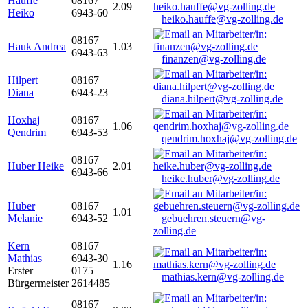
Hauffe
08167
2.09
Heiko
6943-60
heiko.hauffe@vg-zolling.de
08167
Hauk Andrea
1.03
6943-63
finanzen@vg-zolling.de
Hilpert
08167
Diana
6943-23
diana.hilpert@vg-zolling.de
Hoxhaj
08167
1.06
Qendrim
6943-53
qendrim.hoxhaj@vg-zolling.de
08167
Huber Heike
2.01
6943-66
heike.huber@vg-zolling.de
Huber
08167
1.01
Melanie
6943-52
gebuehren.steuern@vg-
zolling.de
Kern
08167
Mathias
6943-30
1.16
Erster
0175
mathias.kern@vg-zolling.de
Bürgermeister
2614485
08167