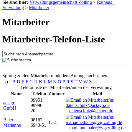
Sie sind hier:
Verwaltungsgemeinschaft Zolling
>
Rathaus -
Verwaltung
>
Mitarbeiter
Mitarbeiter
Mitarbeiter-Telefon-Liste
Sprung zu den Mitarbeitern mit dem Anfangsbuchstaben:
a
B
D
E
F
G
H
K
L
M
N
O
P
R
S
T
V
W
Z
Telefonliste der Mitarbeiter/innen der Verwaltung
Name
Telefon
Zimmer
Mail
09951
actago
99990-
GmbH
20
datenschutz@actago.de
Baier
08167
1.14
Marianne
6943-51
marianne.baier@vg-zolling.de