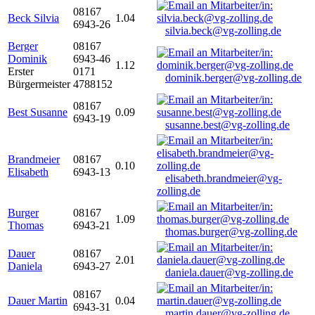
08167
Beck Silvia
1.04
6943-26
silvia.beck@vg-zolling.de
Berger
08167
Dominik
6943-46
1.12
Erster
0171
dominik.berger@vg-zolling.de
Bürgermeister
4788152
08167
Best Susanne
0.09
6943-19
susanne.best@vg-zolling.de
Brandmeier
08167
0.10
Elisabeth
6943-13
elisabeth.brandmeier@vg-
zolling.de
Burger
08167
1.09
Thomas
6943-21
thomas.burger@vg-zolling.de
Dauer
08167
2.01
Daniela
6943-27
daniela.dauer@vg-zolling.de
08167
Dauer Martin
0.04
6943-31
martin.dauer@vg-zolling.de