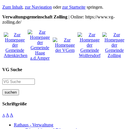
Zum Inhalt
,
zur Navigation
oder
zur Startseite
springen.
Verwaltungsgemeinschaft Zolling
| Online: https://www.vg-
zolling.de/
VG Suche
suchen
Schriftgröße
A
A
A
Rathaus - Verwaltung