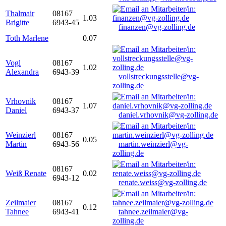
Thalmair
08167
1.03
Brigitte
6943-45
finanzen@vg-zolling.de
Toth Marlene
0.07
Vogl
08167
1.02
Alexandra
6943-39
vollstreckungsstelle@vg-
zolling.de
Vrhovnik
08167
1.07
Daniel
6943-37
daniel.vrhovnik@vg-zolling.de
Weinzierl
08167
0.05
Martin
6943-56
martin.weinzierl@vg-
zolling.de
08167
Weiß Renate
0.02
6943-12
renate.weiss@vg-zolling.de
Zeilmaier
08167
0.12
Tahnee
6943-41
tahnee.zeilmaier@vg-
zolling.de