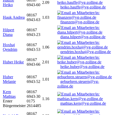
Hauffe
08167
2.09
Heiko
6943-60
heiko.hauffe@vg-zolling.de
08167
Hauk Andrea
1.03
6943-63
finanzen@vg-zolling.de
Hilpert
08167
Diana
6943-23
diana.hilpert@vg-zolling.de
Hoxhaj
08167
1.06
Qendrim
6943-53
qendrim.hoxhaj@vg-zolling.de
08167
Huber Heike
2.01
6943-66
heike.huber@vg-zolling.de
Huber
08167
1.01
Melanie
6943-52
gebuehren.steuern@vg-
zolling.de
Kern
08167
Mathias
6943-30
1.16
Erster
0175
mathias.kern@vg-zolling.de
Bürgermeister
2614485
08167