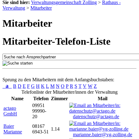
Sie sind hier:
Verwaltungsgemeinschaft Zolling
>
Rathaus -
Verwaltung
>
Mitarbeiter
Mitarbeiter
Mitarbeiter-Telefon-Liste
Sprung zu den Mitarbeitern mit dem Anfangsbuchstaben:
a
B
D
E
F
G
H
K
L
M
N
O
P
R
S
T
V
W
Z
Telefonliste der Mitarbeiter/innen der Verwaltung
Name
Telefon
Zimmer
Mail
09951
actago
99990-
GmbH
20
datenschutz@actago.de
Baier
08167
1.14
Marianne
6943-51
marianne.baier@vg-zolling.de