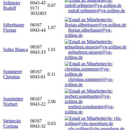
Sellmeier
6943-43
0.07
Rudolf
0171
rudolf.sellmeier@vg-zolling.de
3032403
Silberbauer
08167
1.07
Florian
6943-44
florian.silberbauer@vg-
zolling.de
08167
Soller Bianca
1.01
6943-33
gebuehren.steuern@vg-
zolling.de
Sommerer
08167
0.11
Christina
6943-61
christina.sommerer@vg-
zolling.de
Sonnhütter
08167
2.06
Norbert
6943-22
norbert.sonnhuetter@vg-
zolling.de
Steinecke
08167
0.03
Corinna
6943-32
vhs-zolling@vhs-moosburg.de