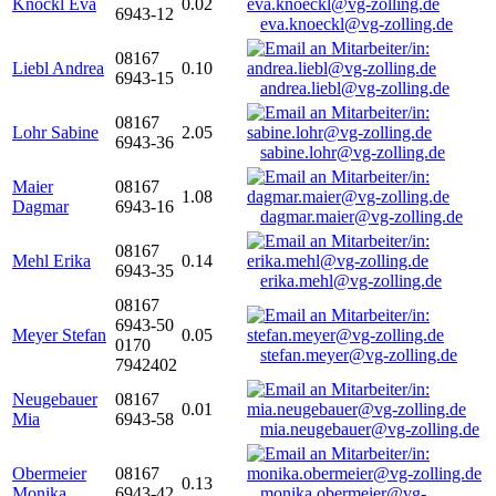
Knöckl Eva
0.02
6943-12
eva.knoeckl@vg-zolling.de
08167
Liebl Andrea
0.10
6943-15
andrea.liebl@vg-zolling.de
08167
Lohr Sabine
2.05
6943-36
sabine.lohr@vg-zolling.de
Maier
08167
1.08
Dagmar
6943-16
dagmar.maier@vg-zolling.de
08167
Mehl Erika
0.14
6943-35
erika.mehl@vg-zolling.de
08167
6943-50
Meyer Stefan
0.05
0170
stefan.meyer@vg-zolling.de
7942402
Neugebauer
08167
0.01
Mia
6943-58
mia.neugebauer@vg-zolling.de
Obermeier
08167
0.13
Monika
6943-42
monika.obermeier@vg-