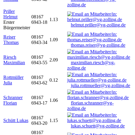
zolling.de
Priller
Helmut
08167
1.13
Erster
6943-18
helmut.priller@vg-zolling.de
Bürgermeister
Reiser
08167
1.09
Thomas
6943-34
thomas.reiser@vg-zolling.de
Riesch
08167
2.09
Maximilian
6943-55
maximilian.riesch@vg-
zolling.de
Rottmüller
08167
0.12
Julia
6943-62
julia.rottmueller@vg-zolling.de
Schranner
08167
1.06
Florian
6943-17
florian.schranner@vg-
zolling.de
08167
Schütt Lukas
1.15
6943-20
lukas.schuett@vg-zolling.de
08167