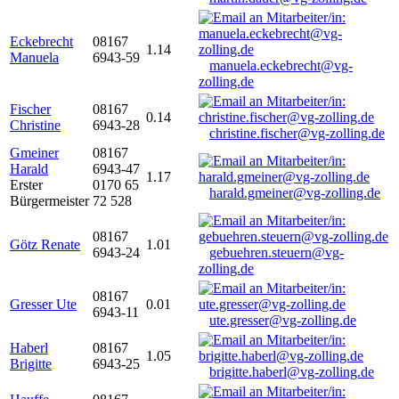
Eckebrecht
08167
1.14
Manuela
6943-59
manuela.eckebrecht@vg-
zolling.de
Fischer
08167
0.14
Christine
6943-28
christine.fischer@vg-zolling.de
Gmeiner
08167
Harald
6943-47
1.17
Erster
0170 65
harald.gmeiner@vg-zolling.de
Bürgermeister
72 528
08167
Götz Renate
1.01
6943-24
gebuehren.steuern@vg-
zolling.de
08167
Gresser Ute
0.01
6943-11
ute.gresser@vg-zolling.de
Haberl
08167
1.05
Brigitte
6943-25
brigitte.haberl@vg-zolling.de