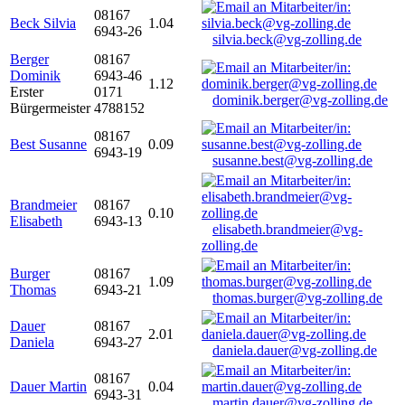
08167
Beck Silvia
1.04
6943-26
silvia.beck@vg-zolling.de
Berger
08167
Dominik
6943-46
1.12
Erster
0171
dominik.berger@vg-zolling.de
Bürgermeister
4788152
08167
Best Susanne
0.09
6943-19
susanne.best@vg-zolling.de
Brandmeier
08167
0.10
Elisabeth
6943-13
elisabeth.brandmeier@vg-
zolling.de
Burger
08167
1.09
Thomas
6943-21
thomas.burger@vg-zolling.de
Dauer
08167
2.01
Daniela
6943-27
daniela.dauer@vg-zolling.de
08167
Dauer Martin
0.04
6943-31
martin.dauer@vg-zolling.de