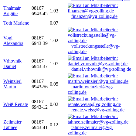
Thalmair
08167
1.03
Brigitte
6943-45
finanzen@vg-zolling.de
Toth Marlene
0.07
Vogl
08167
1.02
Alexandra
6943-39
vollstreckungsstelle@vg-
zolling.de
Vrhovnik
08167
1.07
Daniel
6943-37
daniel.vrhovnik@vg-zolling.de
Weinzierl
08167
0.05
Martin
6943-56
martin.weinzierl@vg-
zolling.de
08167
Weiß Renate
0.02
6943-12
renate.weiss@vg-zolling.de
Zeilmaier
08167
0.12
Tahnee
6943-41
tahnee.zeilmaier@vg-
zolling.de