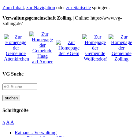
Zum Inhalt
,
zur Navigation
oder
zur Startseite
springen.
Verwaltungsgemeinschaft Zolling
| Online: https://www.vg-
zolling.de/
VG Suche
suchen
Schriftgröße
A
A
A
Rathaus - Verwaltung