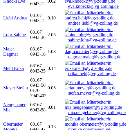
Knöckl Eva
0.02
6943-12
eva.knoeckl@vg-zolling.de
08167
Liebl Andrea
0.10
6943-15
andrea.liebl@vg-zolling.de
08167
Lohr Sabine
2.05
6943-36
sabine.lohr@vg-zolling.de
Maier
08167
1.08
Dagmar
6943-16
dagmar.maier@vg-zolling.de
08167
Mehl Erika
0.14
6943-35
erika.mehl@vg-zolling.de
08167
6943-50
Meyer Stefan
0.05
0170
stefan.meyer@vg-zolling.de
7942402
Neugebauer
08167
0.01
Mia
6943-58
mia.neugebauer@vg-zolling.de
Obermeier
08167
0.13
Monika
6943-42
monika.obermeier@vg-