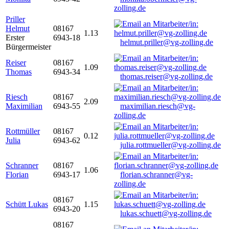
zolling.de
Priller
Helmut
08167
1.13
Erster
6943-18
helmut.priller@vg-zolling.de
Bürgermeister
Reiser
08167
1.09
Thomas
6943-34
thomas.reiser@vg-zolling.de
Riesch
08167
2.09
Maximilian
6943-55
maximilian.riesch@vg-
zolling.de
Rottmüller
08167
0.12
Julia
6943-62
julia.rottmueller@vg-zolling.de
Schranner
08167
1.06
Florian
6943-17
florian.schranner@vg-
zolling.de
08167
Schütt Lukas
1.15
6943-20
lukas.schuett@vg-zolling.de
08167