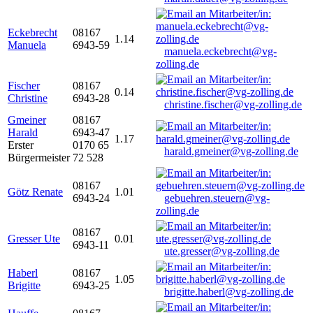
Eckebrecht
08167
1.14
Manuela
6943-59
manuela.eckebrecht@vg-
zolling.de
Fischer
08167
0.14
Christine
6943-28
christine.fischer@vg-zolling.de
Gmeiner
08167
Harald
6943-47
1.17
Erster
0170 65
harald.gmeiner@vg-zolling.de
Bürgermeister
72 528
08167
Götz Renate
1.01
6943-24
gebuehren.steuern@vg-
zolling.de
08167
Gresser Ute
0.01
6943-11
ute.gresser@vg-zolling.de
Haberl
08167
1.05
Brigitte
6943-25
brigitte.haberl@vg-zolling.de