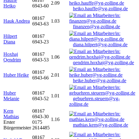
Hauffe
08167
2.09
Heiko
6943-60
heiko.hauffe@vg-zolling.de
08167
Hauk Andrea
1.03
6943-63
finanzen@vg-zolling.de
Hilpert
08167
Diana
6943-23
diana.hilpert@vg-zolling.de
Hoxhaj
08167
1.06
Qendrim
6943-53
qendrim.hoxhaj@vg-zolling.de
08167
Huber Heike
2.01
6943-66
heike.huber@vg-zolling.de
Huber
08167
1.01
Melanie
6943-52
gebuehren.steuern@vg-
zolling.de
Kern
08167
Mathias
6943-30
1.16
Erster
0175
mathias.kern@vg-zolling.de
Bürgermeister
2614485
08167