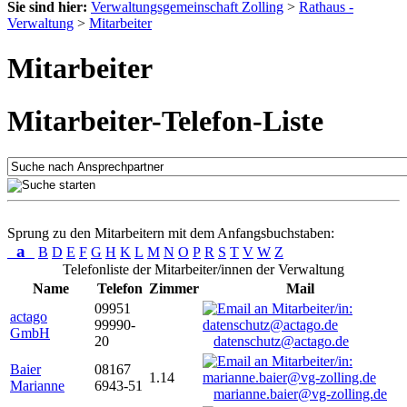
Sie sind hier:
Verwaltungsgemeinschaft Zolling
>
Rathaus -
Verwaltung
>
Mitarbeiter
Mitarbeiter
Mitarbeiter-Telefon-Liste
Sprung zu den Mitarbeitern mit dem Anfangsbuchstaben:
a
B
D
E
F
G
H
K
L
M
N
O
P
R
S
T
V
W
Z
Telefonliste der Mitarbeiter/innen der Verwaltung
Name
Telefon
Zimmer
Mail
09951
actago
99990-
GmbH
20
datenschutz@actago.de
Baier
08167
1.14
Marianne
6943-51
marianne.baier@vg-zolling.de