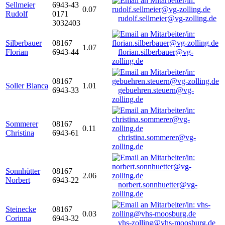
Sellmeier
6943-43
0.07
Rudolf
0171
rudolf.sellmeier@vg-zolling.de
3032403
Silberbauer
08167
1.07
Florian
6943-44
florian.silberbauer@vg-
zolling.de
08167
Soller Bianca
1.01
6943-33
gebuehren.steuern@vg-
zolling.de
Sommerer
08167
0.11
Christina
6943-61
christina.sommerer@vg-
zolling.de
Sonnhütter
08167
2.06
Norbert
6943-22
norbert.sonnhuetter@vg-
zolling.de
Steinecke
08167
0.03
Corinna
6943-32
vhs-zolling@vhs-moosburg.de