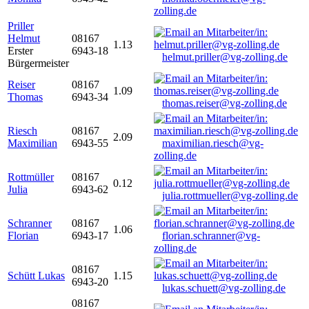
zolling.de
Priller
Helmut
08167
1.13
Erster
6943-18
helmut.priller@vg-zolling.de
Bürgermeister
Reiser
08167
1.09
Thomas
6943-34
thomas.reiser@vg-zolling.de
Riesch
08167
2.09
Maximilian
6943-55
maximilian.riesch@vg-
zolling.de
Rottmüller
08167
0.12
Julia
6943-62
julia.rottmueller@vg-zolling.de
Schranner
08167
1.06
Florian
6943-17
florian.schranner@vg-
zolling.de
08167
Schütt Lukas
1.15
6943-20
lukas.schuett@vg-zolling.de
08167