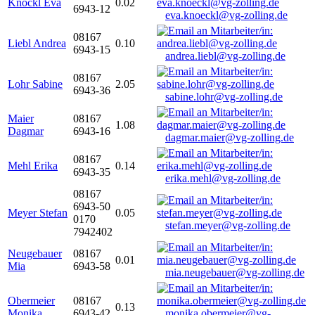
Knöckl Eva
0.02
6943-12
eva.knoeckl@vg-zolling.de
08167
Liebl Andrea
0.10
6943-15
andrea.liebl@vg-zolling.de
08167
Lohr Sabine
2.05
6943-36
sabine.lohr@vg-zolling.de
Maier
08167
1.08
Dagmar
6943-16
dagmar.maier@vg-zolling.de
08167
Mehl Erika
0.14
6943-35
erika.mehl@vg-zolling.de
08167
6943-50
Meyer Stefan
0.05
0170
stefan.meyer@vg-zolling.de
7942402
Neugebauer
08167
0.01
Mia
6943-58
mia.neugebauer@vg-zolling.de
Obermeier
08167
0.13
Monika
6943-42
monika.obermeier@vg-