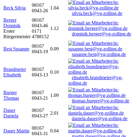
08167
Beck Silvia
1.04
6943-26
silvia.beck@vg-zolling.de
Berger
08167
Dominik
6943-46
1.12
Erster
0171
dominik.berger@vg-zolling.de
Bürgermeister
4788152
08167
Best Susanne
0.09
6943-19
susanne.best@vg-zolling.de
Brandmeier
08167
0.10
Elisabeth
6943-13
elisabeth.brandmeier@vg-
zolling.de
Burger
08167
1.09
Thomas
6943-21
thomas.burger@vg-zolling.de
Dauer
08167
2.01
Daniela
6943-27
daniela.dauer@vg-zolling.de
08167
Dauer Martin
0.04
6943-31
martin.dauer@vg-zolling.de