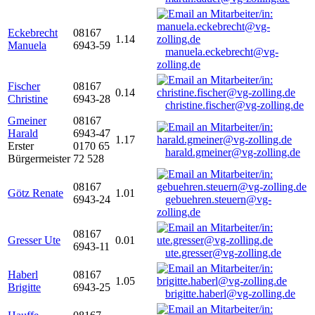
Eckebrecht
08167
1.14
Manuela
6943-59
manuela.eckebrecht@vg-
zolling.de
Fischer
08167
0.14
Christine
6943-28
christine.fischer@vg-zolling.de
Gmeiner
08167
Harald
6943-47
1.17
Erster
0170 65
harald.gmeiner@vg-zolling.de
Bürgermeister
72 528
08167
Götz Renate
1.01
6943-24
gebuehren.steuern@vg-
zolling.de
08167
Gresser Ute
0.01
6943-11
ute.gresser@vg-zolling.de
Haberl
08167
1.05
Brigitte
6943-25
brigitte.haberl@vg-zolling.de