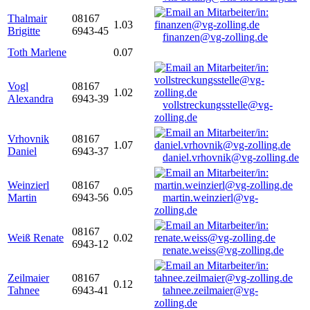
Thalmair
08167
1.03
Brigitte
6943-45
finanzen@vg-zolling.de
Toth Marlene
0.07
Vogl
08167
1.02
Alexandra
6943-39
vollstreckungsstelle@vg-
zolling.de
Vrhovnik
08167
1.07
Daniel
6943-37
daniel.vrhovnik@vg-zolling.de
Weinzierl
08167
0.05
Martin
6943-56
martin.weinzierl@vg-
zolling.de
08167
Weiß Renate
0.02
6943-12
renate.weiss@vg-zolling.de
Zeilmaier
08167
0.12
Tahnee
6943-41
tahnee.zeilmaier@vg-
zolling.de