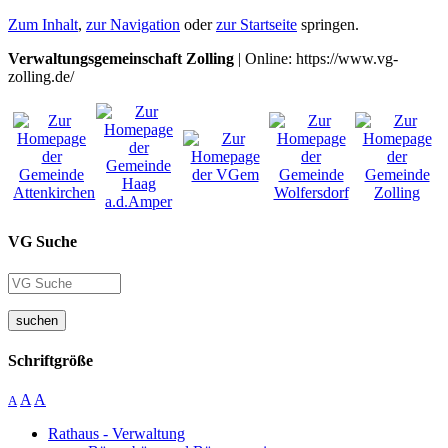
Zum Inhalt
,
zur Navigation
oder
zur Startseite
springen.
Verwaltungsgemeinschaft Zolling
| Online: https://www.vg-
zolling.de/
VG Suche
suchen
Schriftgröße
A
A
A
Rathaus - Verwaltung