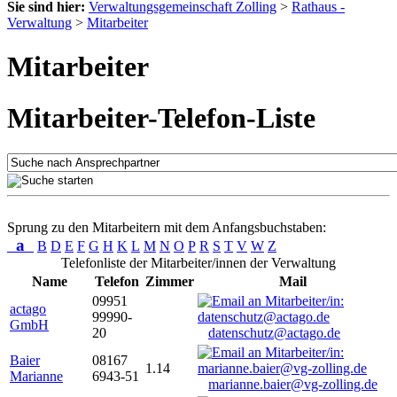
Sie sind hier:
Verwaltungsgemeinschaft Zolling
>
Rathaus -
Verwaltung
>
Mitarbeiter
Mitarbeiter
Mitarbeiter-Telefon-Liste
Sprung zu den Mitarbeitern mit dem Anfangsbuchstaben:
a
B
D
E
F
G
H
K
L
M
N
O
P
R
S
T
V
W
Z
Telefonliste der Mitarbeiter/innen der Verwaltung
Name
Telefon
Zimmer
Mail
09951
actago
99990-
GmbH
20
datenschutz@actago.de
Baier
08167
1.14
Marianne
6943-51
marianne.baier@vg-zolling.de