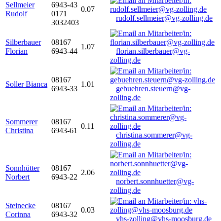
Sellmeier
6943-43
0.07
Rudolf
0171
rudolf.sellmeier@vg-zolling.de
3032403
Silberbauer
08167
1.07
Florian
6943-44
florian.silberbauer@vg-
zolling.de
08167
Soller Bianca
1.01
6943-33
gebuehren.steuern@vg-
zolling.de
Sommerer
08167
0.11
Christina
6943-61
christina.sommerer@vg-
zolling.de
Sonnhütter
08167
2.06
Norbert
6943-22
norbert.sonnhuetter@vg-
zolling.de
Steinecke
08167
0.03
Corinna
6943-32
vhs-zolling@vhs-moosburg.de