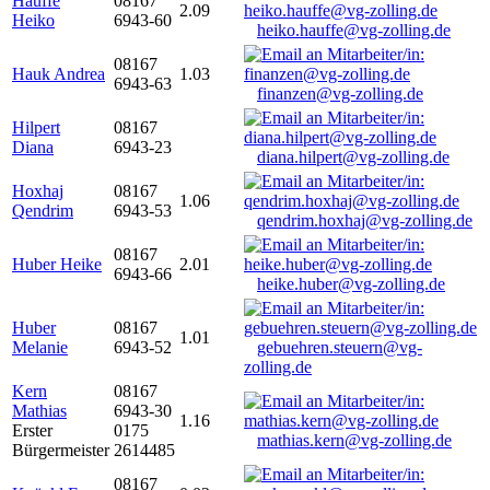
Hauffe
08167
2.09
Heiko
6943-60
heiko.hauffe@vg-zolling.de
08167
Hauk Andrea
1.03
6943-63
finanzen@vg-zolling.de
Hilpert
08167
Diana
6943-23
diana.hilpert@vg-zolling.de
Hoxhaj
08167
1.06
Qendrim
6943-53
qendrim.hoxhaj@vg-zolling.de
08167
Huber Heike
2.01
6943-66
heike.huber@vg-zolling.de
Huber
08167
1.01
Melanie
6943-52
gebuehren.steuern@vg-
zolling.de
Kern
08167
Mathias
6943-30
1.16
Erster
0175
mathias.kern@vg-zolling.de
Bürgermeister
2614485
08167