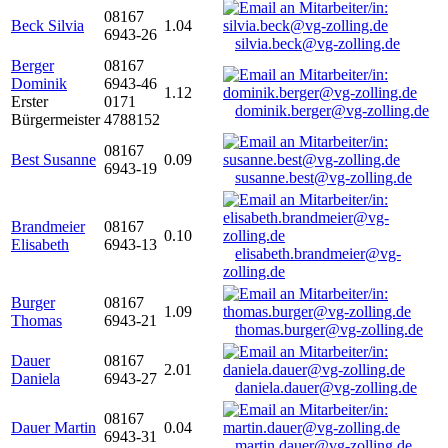
08167
Beck Silvia
1.04
6943-26
silvia.beck@vg-zolling.de
Berger
08167
Dominik
6943-46
1.12
Erster
0171
dominik.berger@vg-zolling.de
Bürgermeister
4788152
08167
Best Susanne
0.09
6943-19
susanne.best@vg-zolling.de
Brandmeier
08167
0.10
Elisabeth
6943-13
elisabeth.brandmeier@vg-
zolling.de
Burger
08167
1.09
Thomas
6943-21
thomas.burger@vg-zolling.de
Dauer
08167
2.01
Daniela
6943-27
daniela.dauer@vg-zolling.de
08167
Dauer Martin
0.04
6943-31
martin.dauer@vg-zolling.de