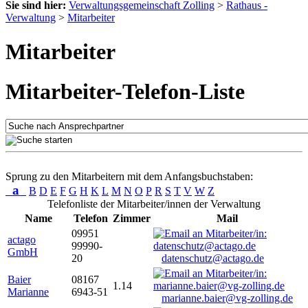
Sie sind hier:
Verwaltungsgemeinschaft Zolling
>
Rathaus -
Verwaltung
>
Mitarbeiter
Mitarbeiter
Mitarbeiter-Telefon-Liste
Sprung zu den Mitarbeitern mit dem Anfangsbuchstaben:
a
B
D
E
F
G
H
K
L
M
N
O
P
R
S
T
V
W
Z
Telefonliste der Mitarbeiter/innen der Verwaltung
Name
Telefon
Zimmer
Mail
09951
actago
99990-
GmbH
20
datenschutz@actago.de
Baier
08167
1.14
Marianne
6943-51
marianne.baier@vg-zolling.de