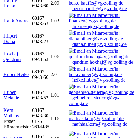
Hauffe
08167
2.09
Heiko
6943-60
heiko.hauffe@vg-zolling.de
08167
Hauk Andrea
1.03
6943-63
finanzen@vg-zolling.de
Hilpert
08167
Diana
6943-23
diana.hilpert@vg-zolling.de
Hoxhaj
08167
1.06
Qendrim
6943-53
qendrim.hoxhaj@vg-zolling.de
08167
Huber Heike
2.01
6943-66
heike.huber@vg-zolling.de
Huber
08167
1.01
Melanie
6943-52
gebuehren.steuern@vg-
zolling.de
Kern
08167
Mathias
6943-30
1.16
Erster
0175
mathias.kern@vg-zolling.de
Bürgermeister
2614485
08167