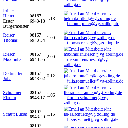
zolling.de
Priller
Helmut
08167
1.13
Erster
6943-18
helmut.priller@vg-zolling.de
Bürgermeister
Reiser
08167
1.09
Thomas
6943-34
thomas.reiser@vg-zolling.de
Riesch
08167
2.09
Maximilian
6943-55
maximilian.riesch@vg-
zolling.de
Rottmüller
08167
0.12
Julia
6943-62
julia.rottmueller@vg-zolling.de
Schranner
08167
1.06
Florian
6943-17
florian.schranner@vg-
zolling.de
08167
Schütt Lukas
1.15
6943-20
lukas.schuett@vg-zolling.de
08167