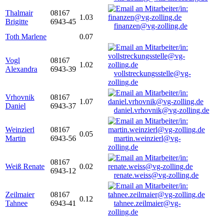
Thalmair
08167
1.03
Brigitte
6943-45
finanzen@vg-zolling.de
Toth Marlene
0.07
Vogl
08167
1.02
Alexandra
6943-39
vollstreckungsstelle@vg-
zolling.de
Vrhovnik
08167
1.07
Daniel
6943-37
daniel.vrhovnik@vg-zolling.de
Weinzierl
08167
0.05
Martin
6943-56
martin.weinzierl@vg-
zolling.de
08167
Weiß Renate
0.02
6943-12
renate.weiss@vg-zolling.de
Zeilmaier
08167
0.12
Tahnee
6943-41
tahnee.zeilmaier@vg-
zolling.de