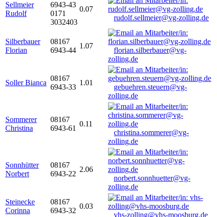
Sellmeier
6943-43
0.07
Rudolf
0171
rudolf.sellmeier@vg-zolling.de
3032403
Silberbauer
08167
1.07
Florian
6943-44
florian.silberbauer@vg-
zolling.de
08167
Soller Bianca
1.01
6943-33
gebuehren.steuern@vg-
zolling.de
Sommerer
08167
0.11
Christina
6943-61
christina.sommerer@vg-
zolling.de
Sonnhütter
08167
2.06
Norbert
6943-22
norbert.sonnhuetter@vg-
zolling.de
Steinecke
08167
0.03
Corinna
6943-32
vhs-zolling@vhs-moosburg.de