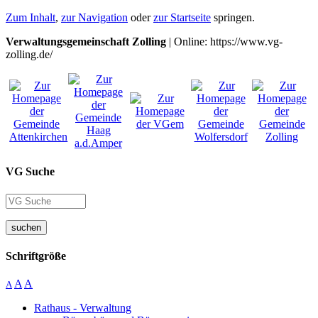
Zum Inhalt
,
zur Navigation
oder
zur Startseite
springen.
Verwaltungsgemeinschaft Zolling
| Online: https://www.vg-
zolling.de/
VG Suche
suchen
Schriftgröße
A
A
A
Rathaus - Verwaltung