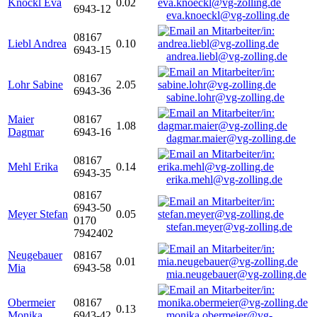
Knöckl Eva
0.02
6943-12
eva.knoeckl@vg-zolling.de
08167
Liebl Andrea
0.10
6943-15
andrea.liebl@vg-zolling.de
08167
Lohr Sabine
2.05
6943-36
sabine.lohr@vg-zolling.de
Maier
08167
1.08
Dagmar
6943-16
dagmar.maier@vg-zolling.de
08167
Mehl Erika
0.14
6943-35
erika.mehl@vg-zolling.de
08167
6943-50
Meyer Stefan
0.05
0170
stefan.meyer@vg-zolling.de
7942402
Neugebauer
08167
0.01
Mia
6943-58
mia.neugebauer@vg-zolling.de
Obermeier
08167
0.13
Monika
6943-42
monika.obermeier@vg-