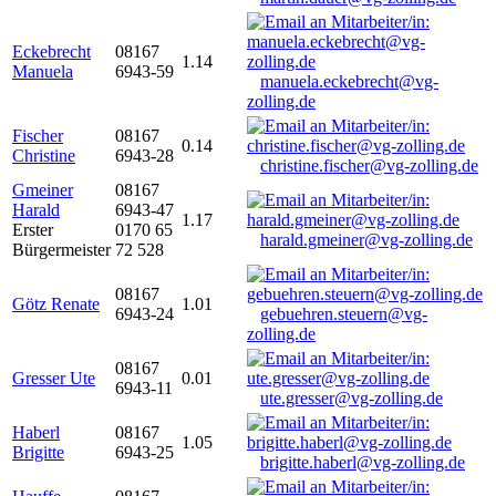
Eckebrecht
08167
1.14
Manuela
6943-59
manuela.eckebrecht@vg-
zolling.de
Fischer
08167
0.14
Christine
6943-28
christine.fischer@vg-zolling.de
Gmeiner
08167
Harald
6943-47
1.17
Erster
0170 65
harald.gmeiner@vg-zolling.de
Bürgermeister
72 528
08167
Götz Renate
1.01
6943-24
gebuehren.steuern@vg-
zolling.de
08167
Gresser Ute
0.01
6943-11
ute.gresser@vg-zolling.de
Haberl
08167
1.05
Brigitte
6943-25
brigitte.haberl@vg-zolling.de