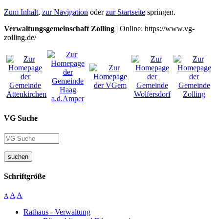
Zum Inhalt
,
zur Navigation
oder
zur Startseite
springen.
Verwaltungsgemeinschaft Zolling
| Online: https://www.vg-
zolling.de/
VG Suche
suchen
Schriftgröße
A
A
A
Rathaus - Verwaltung