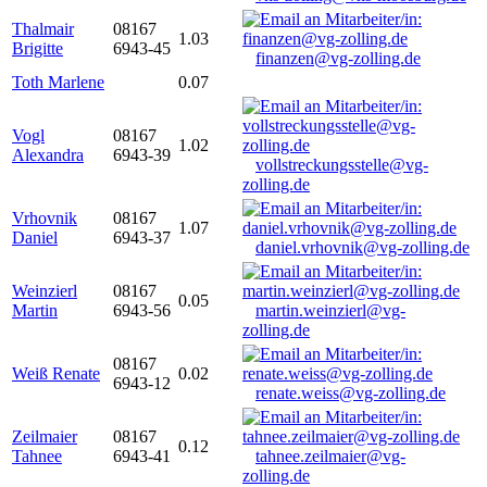
Thalmair
08167
1.03
Brigitte
6943-45
finanzen@vg-zolling.de
Toth Marlene
0.07
Vogl
08167
1.02
Alexandra
6943-39
vollstreckungsstelle@vg-
zolling.de
Vrhovnik
08167
1.07
Daniel
6943-37
daniel.vrhovnik@vg-zolling.de
Weinzierl
08167
0.05
Martin
6943-56
martin.weinzierl@vg-
zolling.de
08167
Weiß Renate
0.02
6943-12
renate.weiss@vg-zolling.de
Zeilmaier
08167
0.12
Tahnee
6943-41
tahnee.zeilmaier@vg-
zolling.de