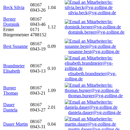
08167
Beck Silvia
1.04
6943-26
silvia.beck@vg-zolling.de
Berger
08167
Dominik
6943-46
1.12
Erster
0171
dominik.berger@vg-zolling.de
Bürgermeister
4788152
08167
Best Susanne
0.09
6943-19
susanne.best@vg-zolling.de
Brandmeier
08167
0.10
Elisabeth
6943-13
elisabeth.brandmeier@vg-
zolling.de
Burger
08167
1.09
Thomas
6943-21
thomas.burger@vg-zolling.de
Dauer
08167
2.01
Daniela
6943-27
daniela.dauer@vg-zolling.de
08167
Dauer Martin
0.04
6943-31
martin.dauer@vg-zolling.de