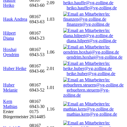
Hauffe
08167
2.09
Heiko
6943-60
heiko.hauffe@vg-zolling.de
08167
Hauk Andrea
1.03
6943-63
finanzen@vg-zolling.de
Hilpert
08167
Diana
6943-23
diana.hilpert@vg-zolling.de
Hoxhaj
08167
1.06
Qendrim
6943-53
qendrim.hoxhaj@vg-zolling.de
08167
Huber Heike
2.01
6943-66
heike.huber@vg-zolling.de
Huber
08167
1.01
Melanie
6943-52
gebuehren.steuern@vg-
zolling.de
Kern
08167
Mathias
6943-30
1.16
Erster
0175
mathias.kern@vg-zolling.de
Bürgermeister
2614485
08167