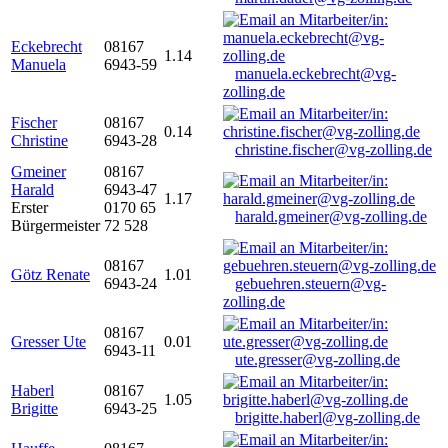
Eckebrecht
08167
1.14
Manuela
6943-59
manuela.eckebrecht@vg-
zolling.de
Fischer
08167
0.14
Christine
6943-28
christine.fischer@vg-zolling.de
Gmeiner
08167
Harald
6943-47
1.17
Erster
0170 65
harald.gmeiner@vg-zolling.de
Bürgermeister
72 528
08167
Götz Renate
1.01
6943-24
gebuehren.steuern@vg-
zolling.de
08167
Gresser Ute
0.01
6943-11
ute.gresser@vg-zolling.de
Haberl
08167
1.05
Brigitte
6943-25
brigitte.haberl@vg-zolling.de