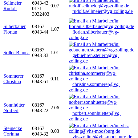
Sellmeier
6943-43
0.07
Rudolf
0171
rudolf.sellmeier@vg-zolling.de
3032403
Silberbauer
08167
1.07
Florian
6943-44
florian.silberbauer@vg-
zolling.de
08167
Soller Bianca
1.01
6943-33
gebuehren.steuern@vg-
zolling.de
Sommerer
08167
0.11
Christina
6943-61
christina.sommerer@vg-
zolling.de
Sonnhütter
08167
2.06
Norbert
6943-22
norbert.sonnhuetter@vg-
zolling.de
Steinecke
08167
0.03
Corinna
6943-32
vhs-zolling@vhs-moosburg.de