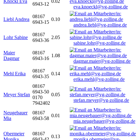
Knöckl Eva
0.02
6943-12
eva.knoeckl@vg-zolling.de
08167
Liebl Andrea
0.10
6943-15
andrea.liebl@vg-zolling.de
08167
Lohr Sabine
2.05
6943-36
sabine.lohr@vg-zolling.de
Maier
08167
1.08
Dagmar
6943-16
dagmar.maier@vg-zolling.de
08167
Mehl Erika
0.14
6943-35
erika.mehl@vg-zolling.de
08167
6943-50
Meyer Stefan
0.05
0170
stefan.meyer@vg-zolling.de
7942402
Neugebauer
08167
0.01
Mia
6943-58
mia.neugebauer@vg-zolling.de
Obermeier
08167
0.13
Monika
6943-42
monika.obermeier@vg-