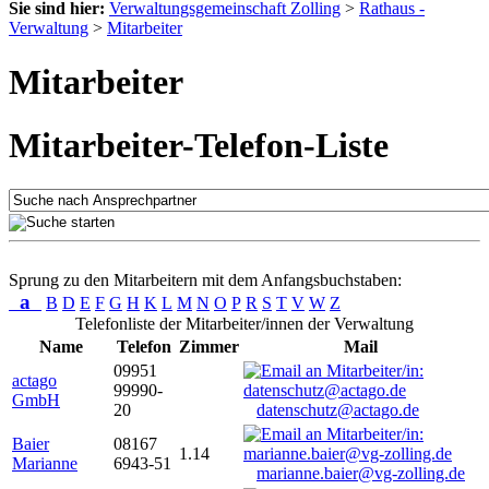
Sie sind hier:
Verwaltungsgemeinschaft Zolling
>
Rathaus -
Verwaltung
>
Mitarbeiter
Mitarbeiter
Mitarbeiter-Telefon-Liste
Sprung zu den Mitarbeitern mit dem Anfangsbuchstaben:
a
B
D
E
F
G
H
K
L
M
N
O
P
R
S
T
V
W
Z
Telefonliste der Mitarbeiter/innen der Verwaltung
Name
Telefon
Zimmer
Mail
09951
actago
99990-
GmbH
20
datenschutz@actago.de
Baier
08167
1.14
Marianne
6943-51
marianne.baier@vg-zolling.de